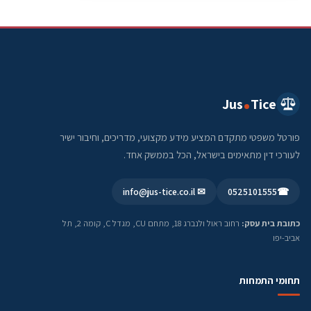
Jus
Tice
פורטל משפטי מתקדם המציע מידע מקצועי, מדריכים, וחיבור ישיר
לעורכי דין מתאימים בישראל, הכל בממשק אחד.
✉ info@jus-tice.co.il
0525101555
☎
כתובת בית עסק:
רחוב ראול ולנברג 18, מתחם CU, מגדל C, קומה 2, תל
אביב-יפו
תחומי התמחות