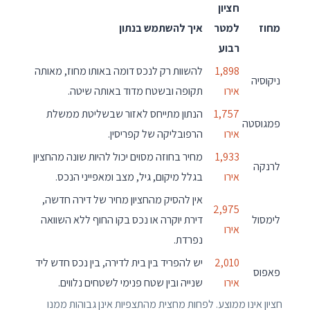
חציון
מחוז
למטר
איך להשתמש בנתון
רבוע
1,898
להשוות רק לנכס דומה באותו מחוז, מאותה
ניקוסיה
אירו
תקופה ובשטח מדוד באותה שיטה.
1,757
הנתון מתייחס לאזור שבשליטת ממשלת
פמגוסטה
אירו
הרפובליקה של קפריסין.
1,933
מחיר בחוזה מסוים יכול להיות שונה מהחציון
לרנקה
אירו
בגלל מיקום, גיל, מצב ומאפייני הנכס.
אין להסיק מהחציון מחיר של דירה חדשה,
2,975
לימסול
דירת יוקרה או נכס בקו החוף ללא השוואה
אירו
נפרדת.
2,010
יש להפריד בין בית לדירה, בין נכס חדש ליד
פאפוס
אירו
שנייה ובין שטח פנימי לשטחים נלווים.
חציון אינו ממוצע. לפחות מחצית מהתצפיות אינן גבוהות ממנו