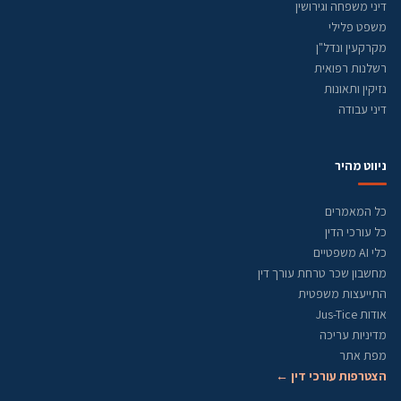
דיני משפחה וגירושין
משפט פלילי
מקרקעין ונדל"ן
רשלנות רפואית
נזיקין ותאונות
דיני עבודה
ניווט מהיר
כל המאמרים
כל עורכי הדין
כלי AI משפטיים
מחשבון שכר טרחת עורך דין
התייעצות משפטית
אודות Jus-Tice
מדיניות עריכה
מפת אתר
הצטרפות עורכי דין ←