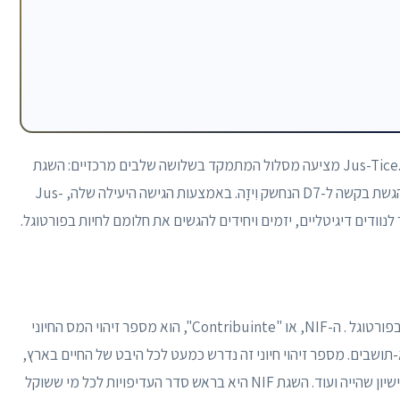
פורטוגל יעד אטרקטיבי לרילוקיישן של ישראלים, Jus-Tice.co.il מציעה מסלול המתמקד בשלושה שלבים מרכזיים: השגת
NIF (מספר זיהוי מס) בפורטוגל, פתיחת חשבון בנק והגשת בקשה ל-D7 הנחשק וִיזָה. באמצעות הגישה היעילה שלה, Jus-
השלב הראשון בתהליך הרילוקיישן הוא רכישת ה- NIF בפורטוגל . ה-NIF, או "Contribuinte", הוא מספר זיהוי המס החיוני
-תושבים. מספר זיהוי חיוני זה נדרש כמעט לכל היבט של החיים בארץ,
כמו פתיחת חשבון בנק, התעסקות במקרקעין, קבלת רישיון שהייה ועוד. השגת NIF היא בראש סדר העדיפויות לכל מי ששוקל