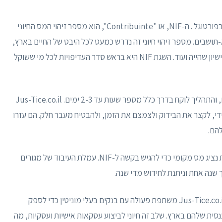
השלב הראשון בתהליך הרילוקיישן הוא רכישת ה- NIF בפורטוגל . ה-NIF, או "Contribuinte", הוא מספר זיהוי המס החיוני
-תושבים. מספר זיהוי חיוני זה נדרש כמעט לכל היבט של החיים בארץ,
כמו פתיחת חשבון בנק, התעסקות במקרקעין, קבלת רישיון שהייה ועוד. השגת NIF היא בראש סדר העדיפויות לכל מי ששוקל
אפשר בהחלט להגיש בקשה מרחוק מכל מדינה בעולם, והתהליך לוקח בדרך כלל מספר שעות עד 2-3 ימים. Jus-Tice.co.il
 את ה-NIF שלהם באופן מיידי, לקצר את הבידוק ולצמצם את הזמן, ולהבטיח מעבר חלק. הם עזרו
ה-NIF מונפק לכל החיים ואינו יפוג. לזרים חייבים להיות נציג מס מקומי כדי להגיש בקשה ל-NIF. עמלת העיבוד של מגורים
הבא במסע הוא תהליך פתיחת חשבון בנק בפורטוגל. Jus-Tice.co.il משתפת פעולה עם בנקים בעלי מוניטין כדי לספק
נסית שלהם בארץ. שלב זה חיוני לביצוע עסקאות אישיות ועסקיות, מה