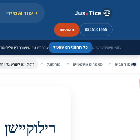
ילוג לתוכן
Jus
Tice
עוזר AI מיידי
0525101555
וואטסאפ
כל תחומי המשפט
▾
עורך דין גירושין
עורך דין פלילי
עורך
תחומי חיפוש מרכזיים
עמוד הבית
מאמרים משפטיים
פורטוגל
רילוקיישן לפורטוגל | הג
רילוקיישן 