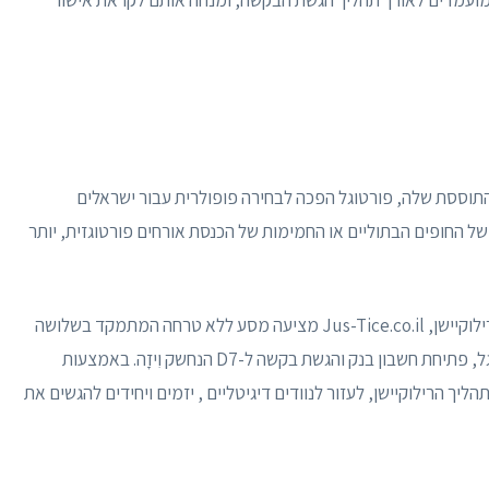
תוססת שלה, פורטוגל הפכה לבחירה פופולרית עבור ישראלים
 של החופים הבתוליים או החמימות של הכנסת אורחים פורטוגזית, יותר
עם הפופולריות העולה של פורטוגל כיעד אטרקטיבי לרילוקיישן, Jus-Tice.co.il מציעה מסע ללא טרחה המתמקד בשלושה
שלבים מרכזיים: השגת NIF (מספר זיהוי מס) בפורטוגל, פתיחת חשבון בנק והגשת בקשה ל-D7 הנחשק וִיזָה. באמצעות
Jus-Ti שואפת לפשט את תהליך הרילוקיישן, לעזור לנוודים דיגיטליים , יזמים ויחידים להגשים את