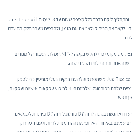
אפשר בהחלט להגיש בקשה מרחוק מכל מדינה בעולם, והתהליך לוקח בדרך כלל מספר שעות עד 2-3 ימים. Jus-Tice.co.il
 את ה-NIF שלהם באופן מיידי, לקצר את הבידוק ולצמצם את הזמן, ולהבטיח מעבר חלק. הם עזרו
ה-NIF מונפק לכל החיים ואינו פג. לזרים חייבים להיות נציג מס מקומי כדי להגיש בקשה ל-NIF. עמלת העיבוד של מגורים
הבא במסע הוא תהליך פתיחת חשבון בנק בפורטוגל. Jus-Tice.co.il משתפת פעולה עם בנקים בעלי מוניטין כדי לספק
נסית שלהם בפורטוגל. שלב זה חיוני לביצוע עסקאות אישיות ועסקיות,
 ונגיש.
השלב האחרון ואולי המשמעותי ביותר בתהליך הרילוקיישן הוא הגשת בקשה לויזה D7 פורטוגל. ויזה D7 מיועדת לגמלאים,
ם שאינם באיחוד האירופי את ההזדמנות לחיות ולעבוד מרחוק
ת המומחים של Jus-Tice.co.il מסייע למועמדים לאורך תהליך הגשת הבקשה, ומנחה אותם לקראת אישור