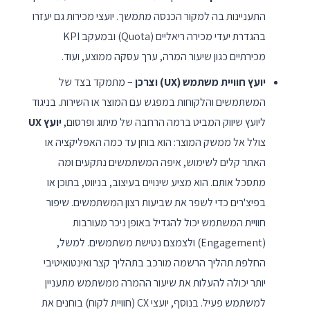
התעניינות בה למקור הכנסה מתמשך. יועצי מכירות גם יעזרו
בהגדרת יעדי מכירה ריאליים (Quota) ובמעקב KPI
מכירתיים כגון שיעור המרה, ערך עסקה ממוצע, ועוד.
יועץ חוויית משתמש (UX) וצרכן
– מתמקד בצד של
המשתמשים והלקוחות במפגש עם המוצר או השירות. בניגוד
ליועץ שיווק המביט ברמה הרחבה של מיתוג ופרסום,
יועץ UX
צולל אל ממשק המוצר: הוא בוחן עד כמה האפליקציה או
האתר קלים לשימוש, איפה המשתמשים נתקעים ומה
מתסכל אותם. הוא מציע שינויים בעיצוב, בניווט, בתוכן או
בפיצ'רים כדי לשפר את שביעות רצון המשתמשים. שיפור
חוויית המשתמש יכול להגדיל באופן ניכר מעורבות
(Engagement) ולצמצם נטישת משתמשים. למשל,
החלפת תהליך הרשמה מורכב בתהליך קצר ואינטואיטיבי
יותר יכולה להעלות את שיעור ההמרה ממשתמש מתעניין
למשתמש פעיל. בנוסף, יועצי CX (חוויית לקוח) בוחנים את