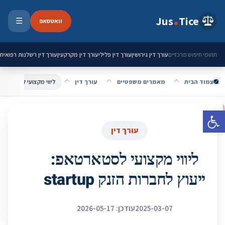
ילוג לתוכן
Jus
Tice
וואטסאפ
☰
פתיחת 
עורך דין גירושין
עורך דין פלילי
עורך דין מקרקעין
עורך דין רשלנות רפואית
תחומי חיפוש מרכזיים
עמוד הבית
מאמרים משפטיים
עורך דין
ליווי מקצועי לסטארטאפ: יי
פתח סרגל נגישות
עורך דין
ליווי מקצועי לסטארטאפ:
ייעוץ לחברות הזנק startup
2025-03-07
עודכן: 2026-05-17