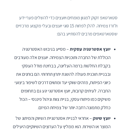
סטארטאפ זקוק למגוון מומחים ויועצים כדי להשלים פערי ידע
ולזרז צמיחה. להלן לפחות 15 סוגי יועצים ובעלי מקצוע מרכזיים
שסטארטאפים מרבים להסתייע בהם:
יועץ אסטרטגיה עסקית
– מסייע בגיבוש האסטרטגיה
הכוללת של החברה ותוכניות הצמיחה. יועצים אלה מעורבים
בקבלת החלטות ברמה העליונה, בבחינת מודל העסקי
ובבניית תוכנית פעולה להשגת יתרון תחרותי. הם בוחנים את
כיווני הפיתוח, מזהים שווקי יעד ומתווים דרכים לשיפור ביצועי
החברה. לעיתים קרובות, יועץ אסטרטגי יגע גם בתחומים
משיקים כמו פיתוח עסקי, בניית צוות וניהול פיננסי – הכול
כחלק מתמונה רחבה יותר של צמיחת המיזם.
יועץ שיווק
– אחראי לבניית אסטרטגיית השיווק והמיתוג של
המוצר או השירות. הוא ממליץ על הערוצים השיווקיים היעילים