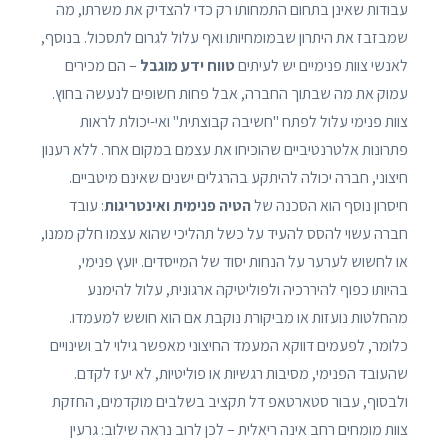
עבודות שאינן בתחום התמחותו רק כדי להצדיק את משרתו, מה
שמבזבז את היתרון שבמומחיותו ואף עלול לגרום לתסכול. בנוסף,
לאנשי צוות פנימיים יש לעיתים
טווח ידע מוגבל
– הם מכירים
עמוק את מה שבתוך החברה, אבל פחות חשופים לנעשה בחוץ.
צוות פנימי עלול לפתח "חשיבה קבוצתית" ואי-יכולת לראות
פתרונות אלטרנטיביים שהוכיחו את עצמם במקום אחר. ללא רענון
חיצוני, חברה יכולה להיתקע בהרגלים ישנים שאינם מיטביים.
חיסרון נוסף הוא הסכנה של
הטיה פנימית ואינטריגות
: עובד
חברה עשוי להסס להעיד על כשל תהליכי שהוא עצמו חלק ממנו,
או לחשוש לערער על הנחות יסוד של המייסדים. יועץ פנימי,
בהיותו כפוף להיררכיה ולפוליטיקה ארגונית, עלול להימנע
מהחלטות נועזות או מביקורת נוקבת אם הוא חושש למעמדו.
כלומר, לפעמים דווקא המעמד החיצוני מאפשר גילוי לב ושינויים
שהעובד הפנימי, מסיבות רגשיות או פוליטיות, לא יעז לקדם.
ולבסוף, עבור סטארטאפ דל תקציב בשלבים מוקדמים, החזקת
צוות מומחים רחב אינה ריאלית – לכן לרוב נראה שילוב: גרעין