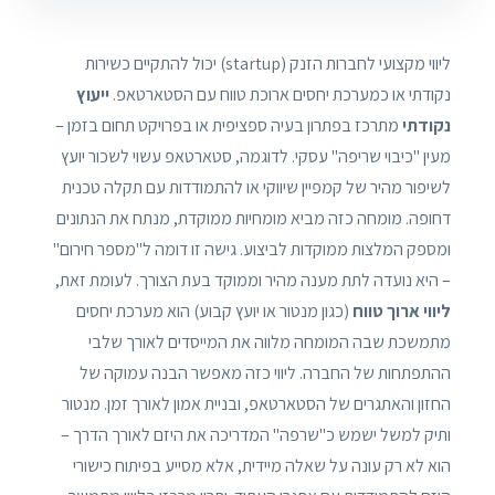
ליווי מקצועי לחברות הזנק (startup) יכול להתקיים כשירות
נקודתי או כמערכת יחסים ארוכת טווח עם הסטארטאפ.
ייעוץ
נקודתי
מתרכז בפתרון בעיה ספציפית או בפרויקט תחום בזמן –
מעין "כיבוי שריפה" עסקי. לדוגמה, סטארטאפ עשוי לשכור יועץ
לשיפור מהיר של קמפיין שיווקי או להתמודדות עם תקלה טכנית
דחופה. מומחה כזה מביא מומחיות ממוקדת, מנתח את הנתונים
ומספק המלצות ממוקדות לביצוע. גישה זו דומה ל"מספר חירום"
– היא נועדה לתת מענה מהיר וממוקד בעת הצורך. לעומת זאת,
ליווי ארוך טווח
(כגון מנטור או יועץ קבוע) הוא מערכת יחסים
מתמשכת שבה המומחה מלווה את המייסדים לאורך שלבי
ההתפתחות של החברה. ליווי כזה מאפשר הבנה עמוקה של
החזון והאתגרים של הסטארטאפ, ובניית אמון לאורך זמן. מנטור
ותיק למשל ישמש כ"שרפה" המדריכה את היזם לאורך הדרך –
הוא לא רק עונה על שאלה מיידית, אלא מסייע בפיתוח כישורי