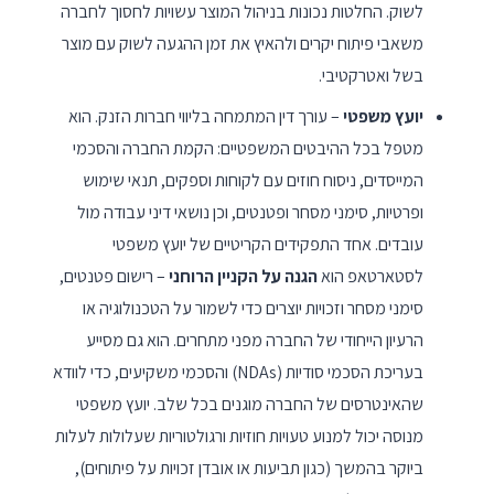
לשוק. החלטות נכונות בניהול המוצר עשויות לחסוך לחברה
משאבי פיתוח יקרים ולהאיץ את זמן ההגעה לשוק עם מוצר
בשל ואטרקטיבי.
יועץ משפטי
– עורך דין המתמחה בליווי חברות הזנק. הוא
מטפל בכל ההיבטים המשפטיים: הקמת החברה והסכמי
המייסדים, ניסוח חוזים עם לקוחות וספקים, תנאי שימוש
ופרטיות, סימני מסחר ופטנטים, וכן נושאי דיני עבודה מול
עובדים. אחד התפקידים הקריטיים של יועץ משפטי
לסטארטאפ הוא
הגנה על הקניין הרוחני
– רישום פטנטים,
סימני מסחר וזכויות יוצרים כדי לשמור על הטכנולוגיה או
הרעיון הייחודי של החברה מפני מתחרים. הוא גם מסייע
בעריכת הסכמי סודיות (NDAs) והסכמי משקיעים, כדי לוודא
שהאינטרסים של החברה מוגנים בכל שלב. יועץ משפטי
מנוסה יכול למנוע טעויות חוזיות ורגולטוריות שעלולות לעלות
ביוקר בהמשך (כגון תביעות או אובדן זכויות על פיתוחים),