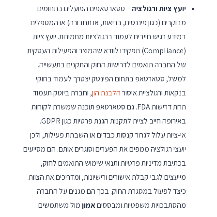
יועץ ציות ורגולציה
– סטארטאפים הפועלים בתחומים
מבוקרים (כגון פיננסים, בריאות, או תחבורה) או המטפלים
במידע רגיש חייבים לעמוד ברגולציות מחמירות. יועץ ציות
(Compliance) תפקידו לוודא שהמוצר והפעילות העסקית
של החברה תואמים לדרישות החוק והתקנים בתעשייה.
למשל, סטארטאפ בתחום הפינטק יצטרך לעמוד בחוקי
בנקאות ורגולציית איסור
הלבנת הון
, וחברת ביוטק תעמוד
תחת דרישות FDA. גם סטארטאפ תוכנה שמשרת לקוחות
באירופה חייב לציית לתקנות הגנת פרטיות כגון GDPR.
אי-ציות עלול לגרור קנסות כבדים או השבתת פעילות, ולכן
יועצי רגולציה ממפים את הפערים וסוגרים אותם. הם מסייעים
בכתיבת מדיניות פרטיות ותנאי שימוש התואמים לחוק,
מייעצים לגבי קבלת אישורים ורישיונות, ומדריכים את הצוות
כיצד לפעול במסגרת החוק. בכך הם מגנים על החברה
מהסתבכויות משפטיות ומבססים
אמון
מול משתמשים