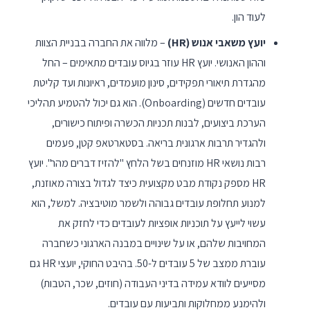
לעוד הון.
יועץ משאבי אנוש (HR)
– מלווה את החברה בבניית הצוות
וההון האנושי. יועץ HR עוזר בגיוס עובדים מתאימים – החל
מהגדרת תיאורי תפקידים, סינון מועמדים, ראיונות ועד קליטת
עובדים חדשים (Onboarding). הוא גם יכול להטמיע תהליכי
הערכת ביצועים, לבנות תכניות הכשרה ופיתוח כישורים,
ולהגדיר תרבות ארגונית בריאה. בסטארטאפ קטן, פעמים
רבות נושאי HR מוזנחים בשל הלחץ "להזיז דברים מהר". יועץ
HR מספק נקודת מבט מקצועית כיצד לגדול בצורה מאוזנת,
למנוע תחלופת עובדים גבוהה ולשמר מוטיבציה. למשל, הוא
עשוי לייעץ על תוכניות אופציות לעובדים כדי לחזק את
המחויבות שלהם, או על שינויים במבנה הארגוני כשחברה
עוברת ממצב של 5 עובדים ל-50. בהיבט החוקי, יועצי HR גם
מסייעים לוודא עמידה בדיני העבודה (חוזים, שכר, הטבות)
ולהימנע ממחלוקות ותביעות עם עובדים.