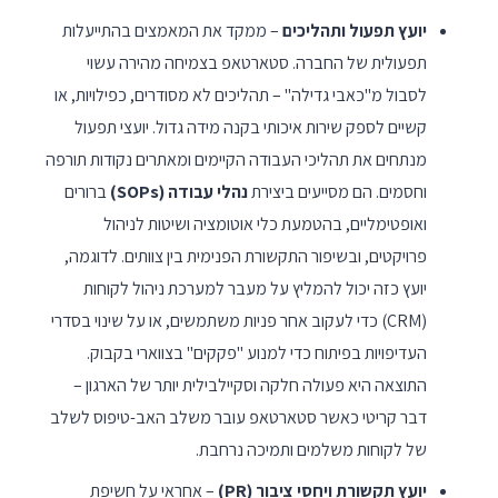
יועץ תפעול ותהליכים
– ממקד את המאמצים בהתייעלות
תפעולית של החברה. סטארטאפ בצמיחה מהירה עשוי
לסבול מ"כאבי גדילה" – תהליכים לא מסודרים, כפילויות, או
קשיים לספק שירות איכותי בקנה מידה גדול. יועצי תפעול
מנתחים את תהליכי העבודה הקיימים ומאתרים נקודות תורפה
וחסמים. הם מסייעים ביצירת
נהלי עבודה (SOPs)
ברורים
ואופטימליים, בהטמעת כלי אוטומציה ושיטות לניהול
פרויקטים, ובשיפור התקשורת הפנימית בין צוותים. לדוגמה,
יועץ כזה יכול להמליץ על מעבר למערכת ניהול לקוחות
(CRM) כדי לעקוב אחר פניות משתמשים, או על שינוי בסדרי
העדיפויות בפיתוח כדי למנוע "פקקים" בצווארי בקבוק.
התוצאה היא פעולה חלקה וסקיילבילית יותר של הארגון –
דבר קריטי כאשר סטארטאפ עובר משלב האב-טיפוס לשלב
של לקוחות משלמים ותמיכה נרחבת.
יועץ תקשורת ויחסי ציבור (PR)
– אחראי על חשיפת