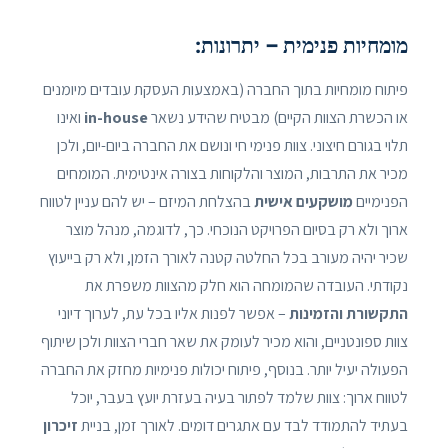
מומחיות פנימית – יתרונות:
פיתוח מומחיות בתוך החברה (באמצעות העסקת עובדים מיומנים
או הכשרת הצוות הקיים) מבטיח שהידע נשאר
in-house
ואינו
תלוי בגורם חיצוני. צוות פנימי חי ונושם את החברה ביום-יום, ולכן
מכיר את התרבות, המוצר והלקוחות בצורה אינטימית. המומחים
הפנימיים
מושקעים אישית
בהצלחת המיזם – יש להם עניין לטווח
ארוך ולא רק בסיום הפרויקט הנוכחי. כך, לדוגמה, מנהל מוצר
שכיר יהיה מעורב בכל החלטה קטנה לאורך הזמן, ולא רק בייעוץ
נקודתי. העובדה שהמומחה הוא חלק מהצוות משפרת את
התקשורת והזמינות
– אפשר לפנות אליו בכל עת, לערוך דיוני
צוות ספונטניים, והוא מכיר לעומק את שאר חברי הצוות ולכן שיתוף
הפעולה יעיל יותר. בנוסף, פיתוח יכולות פנימיות מחזק את החברה
לטווח ארוך: צוות שלמד לפתור בעיה בעזרת יועץ בעבר, יוכל
בעתיד להתמודד לבד עם אתגרים דומים. לאורך זמן, בניית
זיכרון