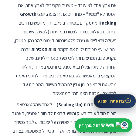
אם ערוץ אחד לא עובד – משנים תקציבים לערוץ אחר, אם
המסר לא "ממיר" – מחדדים את ההצעה. יועצי
Growth
Hacking
מתמקדים במיוחד בשלב זה, ומחפשים דרכים
יצירתיות בעלות נמוכה לצמוח במהירות (למשל, שיתופי
פעולה ויראליים או ניצול פלטפורמות קיימות להפצה). כמו כן,
ייתכן שיועץ מכירות ילווה את הקמת
צוות המכירות
ויבנה
סקריפטים, תמריצים ותהליכי מעקב אחרי לידים. שלב
החדירה לשוק הוא לרוב אינטנסיבי ודינמי במיוחד, והליווי
המקצועי בו מאפשר לסטארטאפ להגיב מהר לנתוני האמת
מהשטח ולבצע כוונון עדין לתמהיל השיווק והמכירות עד
למציאת "מכונת הצמיחה" המתאימה.
צרו פתרון עם AI
צמיחה והתרחבות (Scaling Up)
– לאחר שהסטארטאפ
הוכיח מודל עובד בשוק והשיג קבוצת לקוחות נאמנים, האתגר
הבא הוא גדילה מואצת תוך שמירה על יציבות. שלב הצמיחה
פניה ישירה לעורך דין
כרוך בהגדלת היקפי הייצור או השירות, גידול משמעותי בצוות,