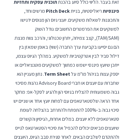
זאת בעבר. הליווי כולל סיוע בהכנת
תוכנית עסקית ותחזיות
פיננסיות
ריאליסטיות, בניית
Pitch Deck
מרשים וחד,
והתכוננות לשאלות משקיעים. יועצי גיוס הון מנוסים ידגישו
למשקיעים את הפרמטרים החשובים: גודל השוק
(TAM/SAM), קצב צמיחה, יתרון טכנולוגי, והרכב צוות מנצח.
הם גם יסייעו בקביעת ערך החברה (שווי) באופן שמאזן בין
דילול סביר לבין אטרקטיביות למשקיע. במהלך הגיוס עצמו,
ייתכן שיועץ פיננסי ישמש כמתווך למשקיעים פוטנציאליים או
יספק עצות בניהול מו"מ על
Term Sheet
. נתון מעניין הוא
שחברות עם יועצים או חברי Advisory Board נהנות מסיכוי
גבוה משמעותית להצליח בגיוסי הון ולהגיע לסקל-אפ: מחקר
אחד הראה שלסטארטאפים עם לפחות יועץ אחד או שניים יש
סיכוי גבוה ב-100% להתפתח ולהתרחב בהצלחה לעומת
סטארטאפים ללא יועצים. במלים אחרות, הניסיון והקשרים
שיועצים מביאים יכולים להכפיל את סיכויי הסטארטאפ לגייס
ולהתקדם לשלבים הבאים. לאחר סגירת סבב הגיוס, היועצים