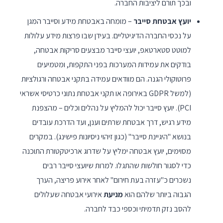
ובכך תורם ליציבות החברה.
יועץ אבטחת סייבר
– מומחה באבטחת מידע וסייבר המגן
על נכסי החברה הדיגיטליים. בעידן שבו פרצות מידע עלולות
למוטט סטארטאפ, יועצי סייבר מבצעים סריקות אבטחה,
בודקים את עמידות המערכות בפני התקפות, ומטמיעים
פרוטוקולי הגנה. הם מוודאים עמידה בתקני אבטחה ורגולציות
(למשל GDPR באירופה או תקני אבטחת נתוני כרטיסי אשראי
PCI). יועץ סייבר יכול להמליץ על נהלים וכלים – מהצפנת
מידע רגיש, דרך אבטחת שרתים וענן, ועד הדרכת עובדים
בנושא "היגיינת סייבר" (כגון זיהוי ניסיונות פישינג). במקרים
מסוימים, יועץ אבטחה ימליץ על שדרוג ארכיטקטורת התוכנה
כדי לסגור חולשות שהתגלו. למרות שיועצי סייבר רבים
נשכרים כ"עזרה בעת חירום" לאחר אירוע פריצה, הערך
הגבוה ביותר שלהם הוא
מניעת
אירועי אבטחה שעלולים
להסב נזק תדמיתי וכספי כבד לחברה.