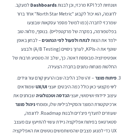
ושנתיות לכל KPI מרכזי, וכן לבנות
Dashboards
למעקב.
לדוגמה, הוא יכול לקבוע "North Star Metric" אחד ברור
שמרכזי לחברה (כמו למשל מספר עסקאות שבוצעו
בפלטפורמה, במקרה של מרקטפלייס). בנוסף, מלווה טוב
ילמד את הצוות
לנתח ולפעול לפי הנתונים
– לבחון באופן
שוטף את ה-KPIs, לערוך ניסויים (A/B Testing) ולבצע
אופטימיזציה מבוססת דאטה. כך, שלב זה מטמיע תרבות של
החלטות מונחות-נתונים בחברה הצעירה.
פיתוח מוצר
– זהו שלב הליבה שבו הרעיון קורם עור וגידים.
ליווי מקצועי כאן כולל כמה היבטים: יועצי
UX/UI
שמוודאים
עיצוב ידידותי ושימושי, יועצי
הנדסה וטכנולוגיה
שבוחנים את
ארכיטקטורת המוצר והסקיילביליות שלו, ומומחי
ניהול מוצר
שעוזרים לתעדף פיצ'רים ולבנות Roadmap. לדוגמה,
סטארטאפ בפיתוח אפליקציה ניידת עשוי להתייעץ עם מעצב
UX כדי למנוע מצבים שהמשתמשים נוטשים את האפליקציה