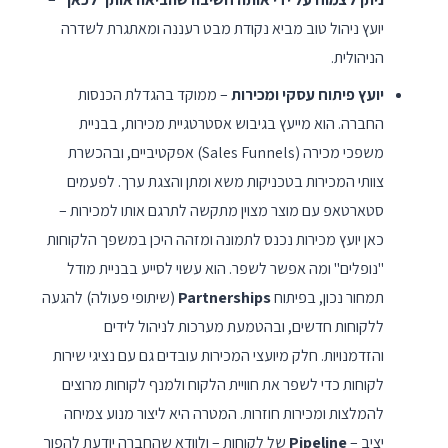
יועץ ניהול טוב מביא נקודת מבט רעננה ומאתגרת לשדרה
הניהולית.
יועץ פיתוח עסקי ומכירות
– ממוקד בהגדלת הכנסות
החברה. הוא מייעץ בגיבוש אסטרטגיית מכירות, בבניית
משפכי מכירה (Sales Funnels) אפקטיביים, ובהכשרת
צוותי המכירות בטכניקות משא ומתן והצגת ערך. לפעמים
סטארטאפ עם מוצר מצוין מתקשה לתרגם אותו למכירות –
כאן יועץ מכירות נכנס לתמונה ומזהה היכן במשפך הלקוחות
"נופלים" ומה אפשר לשפר. הוא עשוי לסייע בבניית מודל
תמחור נכון, בפיתוח
Partnerships
(שיתופי פעולה) להגעה
ללקוחות חדשים, ובהטמעת מערכות לניהול לידים
והזדמנויות. חלק מיועצי המכירות עובדים גם עם נציגי שירות
לקוחות כדי לשפר את חוויית הלקוח ולמנף לקוחות מרוצים
להמלצות ומכירות חוזרות. המטרה היא ליצור מנוע צמיחה
יציב –
Pipeline
של לקוחות – ולוודא שהחברה יודעת להפוך