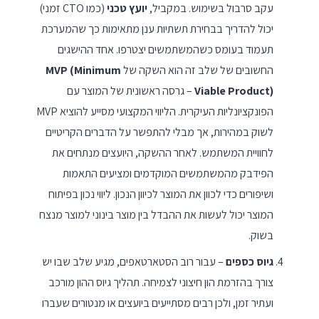
עקב סרבול בשימוש. במקביל,
יועץ טכני
(כמו CTO זמני)
יכול להדריך בבחירת תשתיות ענן מתאימות כך שהמערכת
תעמוד בעומס כשהמשתמשים יצטרפו. אחד ההישגים
החשובים של שלב זה הוא השקה של
MVP (Minimum
Viable Product)
– גרסה ראשונית של המוצר עם
הפונקציונליות העיקרית. הליווי המקצועי מסייע להוציא MVP
לשוק במהירות, אך מבלי להתפשר על הדברים הקריטיים
לחוויית המשתמש. לאחר ההשקה, היועצים מנתחים את
הפידבק מהמשתמשים המוקדמים ומציעים התאמות
ושיפורים כדי לכוון את המוצר לכיוון הנכון. ליווי נכון בפיתוח
המוצר יכול לעשות את ההבדל בין מוצר בינוני למוצר מנצח
בשוק.
גיוס כספים
– עבור רוב הסטארטאפים, מגיע שלב שבו יש
צורך בהזרמת הון חיצוני לצמיחה. תהליך גיוס ההון מורכב
ועתיר זמן, ולכן רבים מסתייעים ביועצים או מנטורים שעברו