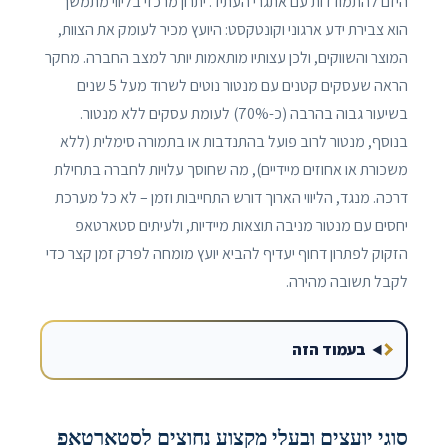
היזם להתמודדות עם אתגרי העתיד. יתרון מרכזי בליווי מתמשך
הוא צבירת ידע ארגוני וקונטקסט: היועץ מכיר לעומק את הצוות,
המוצר והשווקים, ולכן עצותיו מותאמות יותר למצב החברה. מחקר
הראה שעסקים קטנים עם מנטור נוטים לשרוד מעל 5 שנים
בשיעור גבוה בהרבה (כ-70%) לעומת עסקים ללא מנטור.
בנוסף, מנטור לרוב פועל בהתנדבות או בתמורה סימלית (ללא
משכורת או אחוזים מיידיים), מה שחוסך עלויות לחברה בתחילת
דרכה. מנגד, הליווי הארוך דורש התחייבות וזמן – לא כל מערכת
יחסים עם מנטור מניבה תוצאות מיידיות, ולעיתים סטארטאפ
הזקוק לפתרון דחוף יעדיף להביא יועץ מומחה לפרק זמן קצר כדי
לקבל תשובה מהירה.
בעמוד הזה
סוגי יועצים ובעלי מקצוע נחוצים לסטארטאפ