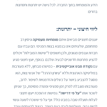
הידע והמומחיות בתוך החברה. לכל גישה יש יתרונות וחסרונות
ברורים:
ליווי חיצוני – יתרונות:
יועצים חיצוניים מביאים איתם
מומחיות מעמיקה
וניסיון רב
מתחומם, שלעיתים אינו בנמצא בצוות הפנימי. הם עבדו עם
חברות וענפים מגוונים, ולכן חשופים ל"שיטות המובילות" ויכולים
להציע פתרונות חדשניים לבעיה שלכם. בנוסף, יועץ חיצוני מגיע
עם
נקודת מבט אובייקטיבית
– כמישהו מבחוץ, ללא מעורבות
בפוליטיקה הארגונית וללא "עיוורון ההרגל" של אנשי צוות, הוא
מסוגל להצביע ביושר על כשלים והזדמנויות לשיפור. לרוב,
מעורבותו מוגבלת לפרק זמן ספציפי ומטרה מסוימת, כך שניתן
לשכור אותו
"על פי דרישה"
. גמישות זו הופכת ייעוץ חיצוני
לעלות-תועלת טובה במבט כולל: אף על פי ששכרו לשעה עשוי
להיות גבוה, משלמים לו רק בעת הצורך, בניגוד להעסקת עובד