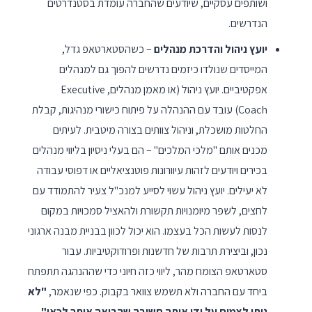
ושותפים עסקיים, שיודעים שהחברה עומדת בסטנדרטים
הנדרשים.
יועץ ניהול והדרכת מנהלים
– כשהסטארטאפ גדל,
המייסדים שנולדו כיזמים נדרשים להפוך גם למנהלים
אפקטיביים. יועץ ניהול (או מאמן מנהלים, Executive
Coach) עובד עם ההנהלה על פיתוח כישורי מנהיגות, קבלת
החלטות מושכלת, וניהול צוותים בצורה מיטבית. לעיתים
מכנים אותם "מלכי המלכים" – הם בעלי ניסיון בליווי מנהלים
בכירים ויודעים לזהות עיוורונות פוטנציאליים או דפוסי עבודה
לא יעילים. יועץ ניהול עשוי לסייע למנכ"ל צעיר להתמודד עם
לחצים, לשפר מיומנויות תקשורת ולהאציל סמכויות במקום
לנסות לעשות הכל בעצמו. הוא יכול לכוון בבניית מבנה ארגוני
נכון, וביצירת תרבות של חדשנות ופרודוקטיביות. עבור
סטארטאפ הצומח מהר, ליווי כזה חיוני כדי שההנהגה תתפתח
ביחד עם החברה ולא תשמש צוואר בקבוק. כפי שנאמר,
"לא
ניתן לצמוח על ידי אותה חשיבה שהביאה אותך לכאן"
–