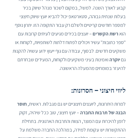
קבוע לאורך השנה. למשל, במקום לשכור מנהל שיווק בכיר
בעלות שנתית גבוהה, סטארטאפ יכול להביא יועץ שיווק חיצוני
למספר חודשים קריטיים ולשלם רק עבור התקופה הזו. יתרון נוסף
הוא
רשת הקשרים
– יועצים בכירים מגיעים לעיתים קרובות עם
"ספר כתובות" עשיר ויכולים לפתוח דלתות לשותפויות, לקוחות או
משקיעים חדשים. לבסוף, עבודה עם גוף ייעוץ ידוע עשויה להקנות
גם
יוקרה
ואמינות בעיני משקיעים ולקוחות, המעידים שבחרתם
להיעזר במומחים מהמעלה הראשונה.
ליווי חיצוני – חסרונות:
למרות היתרונות, ליועצים חיצוניים יש גם מגבלות. ראשית,
חוסר
הבנה של תרבות החברה
– יועץ חיצוני, טוב ככל שיהיה, זקוק
לזמן להיכרות עם המוצר, הצוות והתרבות הארגונית. בתחילת
ההתקשרות יש עקומת למידה, במהלכה החברה משלמת על