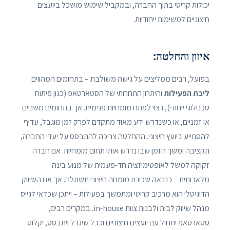
יכולות קריטי בתוך החברה, ובמקביל שימוש מושכל ביועצים
חיצוניים למשימות ייחודיות.
איזון והחלטה:
בפועל, רבים ממליצים על גישה משולבת – בתחומים המהווים
ליבת הפעילות
והיתרון התחרותי של הסטארטאפ (כגון פיתוח
טכנולוגי ייחודי), רצוי לפתח מומחיות פנימית. אך בתחומים משניים
או זמניים, או כשנדרש ידע מאוד מתקדם לפרק זמן מוגבל, עדיף
להסתייע ביועץ חיצוני. ההחלטה צריכה להתבסס על יעדי החברה,
תקציבה ומשך הזמן שבו נדרש אותו תחום מומחיות. אם חברה
זקוקה למשל לאופטימיזציה חד-פעמית של מנוע בינה
מלאכותית – כנראה שכירת מומחה חיצוני תשתלם. אך אם השיווק
הדיגיטלי הוא מרכיב קריטי ומתמשך בפעילות – ייתכן שכדאי לגייס
מנהל שיווק לבית ולבנות צוות in-house. במקרים רבים,
סטארטאפ יתחיל עם יועצים חיצוניים וככל שיגדל ויתבסס, יקלוט