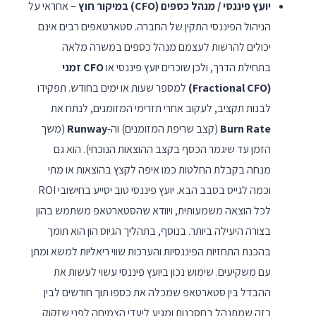
יועץ פיננסי / מנהל כספים (CFO) במיקור חוץ
– אחראי על
הניהול הפיננסי התקין של החברה. סטארטאפים רבים אינם
יכולים להרשות לעצמם מנהל כספים במשרה מלאה
בתחילת הדרך, ולכן שוכרים יועץ פיננסי או
CFO זמני
(Fractional CFO)
למספר שעות או ימים בחודש. תפקידו
לבנות תקציב, לעקוב אחרי תזרימי המזומנים, לנתח את
Burn Rate
(קצב שריפת המזומנים) וה-
Runway
(משך
הזמן עד שיגמר הכסף בקצב ההוצאות הנוכחי). הוא גם
מנחה בקבלת החלטות כמו איפה לקצץ בהוצאות או מתי
וכמה לגייס בסבב הבא. יועץ פיננסי טוב יסייע בחישובי ROI
לכל הוצאה משמעותית, ויוודא שהסטארטאפ משתמש בהון
בצורה היעילה ביותר. בנוסף, בתהליך הגיוס הון הוא תומך
בהכנת התחזיות הפיננסיות והערכות שווי ריאליות למשא ומתן
עם משקיעים. שימוש נכון ביועץ פיננסי עשוי לעשות את
ההבדל בין סטארטאפ שמכלה את כספו תוך חודשים לבין
כזה שמתנהל בחסכנות ומגיע ליעדי הצמיחה לפני שזקוק