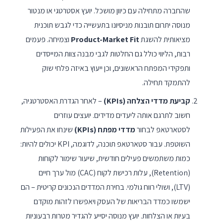
שהחברה מתחילה עם כיוון מושכל. יועץ אסטרטגי או מנטור
מנוסה יתרום תובנות מניסיונו בתעשייה כדי לגבש תוכנית
מציאותית להשגת
Product-Market Fit
וצמיחה. פעמים
רבות, הליווי כולל גם החלטות לגבי מבנה צוות המייסדים
ותפקידי המפתח הראשונים, וכן ייעוץ באיזה פלחי שוק
להתמקד תחילה.
קביעת מדדי הצלחה (KPIs)
– לאחר הגדרת האסטרטגיה,
חשוב לתרגם אותה ליעדים מדידים. יועצים עוזרים
לסטארטאפ לבחור
מדדי מפתח (KPIs)
שינחו את הפעילות
השוטפת. עבור סטארטאפ תוכנה, לדוגמה, KPI יכולים להיות:
כמות משתמשים פעילים חודשית, שיעור שימור לקוחות
(Retention), עלות רכישת לקוח (CAC) מול ערך חיים
(LTV), ושולי רווח גולמי. בחירת המדדים הנכונים קריטית – הם
ישמשו כמדד הבריאות של העסק ויאפשרו לזהות מוקדם
בעיות או הצלחות. יועץ מנוסה יסייע להגדיר מטרות רבעוניות