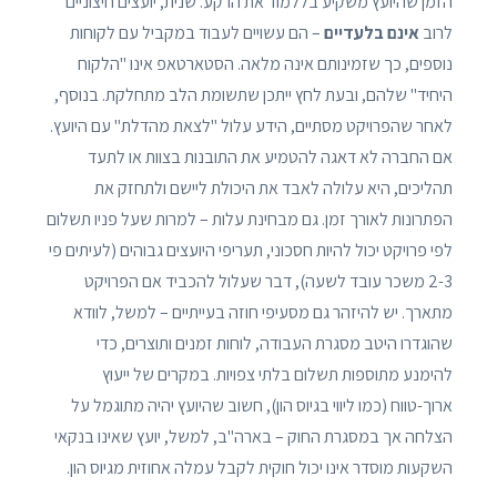
הזמן שהיועץ משקיע בללמוד את הרקע. שנית, יועצים חיצוניים
לרוב
אינם בלעדיים
– הם עשויים לעבוד במקביל עם לקוחות
נוספים, כך שזמינותם אינה מלאה. הסטארטאפ אינו "הלקוח
היחיד" שלהם, ובעת לחץ ייתכן שתשומת הלב מתחלקת. בנוסף,
לאחר שהפרויקט מסתיים, הידע עלול "לצאת מהדלת" עם היועץ.
אם החברה לא דאגה להטמיע את התובנות בצוות או לתעד
תהליכים, היא עלולה לאבד את היכולת ליישם ולתחזק את
הפתרונות לאורך זמן. גם מבחינת עלות – למרות שעל פניו תשלום
לפי פרויקט יכול להיות חסכוני, תעריפי היועצים גבוהים (לעיתים פי
2-3 משכר עובד לשעה), דבר שעלול להכביד אם הפרויקט
מתארך. יש להיזהר גם מסעיפי חוזה בעייתיים – למשל, לוודא
שהוגדרו היטב מסגרת העבודה, לוחות זמנים ותוצרים, כדי
להימנע מתוספות תשלום בלתי צפויות. במקרים של ייעוץ
ארוך-טווח (כמו ליווי בגיוס הון), חשוב שהיועץ יהיה מתוגמל על
הצלחה אך במסגרת החוק – בארה"ב, למשל, יועץ שאינו בנקאי
השקעות מוסדר אינו יכול חוקית לקבל עמלה אחוזית מגיוס הון.