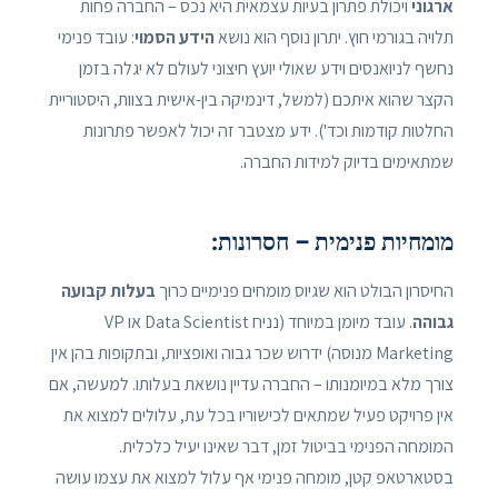
ארגוני
ויכולת פתרון בעיות עצמאית היא נכס – החברה פחות
תלויה בגורמי חוץ. יתרון נוסף הוא נושא
הידע הסמוי
: עובד פנימי
נחשף לניואנסים וידע שאולי יועץ חיצוני לעולם לא יגלה בזמן
הקצר שהוא איתכם (למשל, דינמיקה בין-אישית בצוות, היסטוריית
החלטות קודמות וכד'). ידע מצטבר זה יכול לאפשר פתרונות
שמתאימים בדיוק למידות החברה.
מומחיות פנימית – חסרונות:
החיסרון הבולט הוא שגיוס מומחים פנימיים כרוך
בעלות קבועה
גבוהה
. עובד מיומן במיוחד (נניח Data Scientist או VP
Marketing מנוסה) ידרוש שכר גבוה ואופציות, ובתקופות בהן אין
צורך מלא במיומנותו – החברה עדיין נושאת בעלותו. למעשה, אם
אין פרויקט פעיל שמתאים לכישוריו בכל עת, עלולים למצוא את
המומחה הפנימי בביטול זמן, דבר שאינו יעיל כלכלית.
בסטארטאפ קטן, מומחה פנימי אף עלול למצוא את עצמו עושה