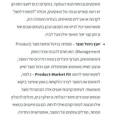
משקיעים ובניתוח תנאי העסקה. במקרים רבים ליועצי גיוס הון
יש רשת קשרים ענפה של משקיעים, ויכולת "לפתוח דלתות"
לקרנות או אנג'לים מתאימים. בעזרת התמיכה הזו,
סטארטאפ יכול לגייס את הסכום הנכון בתנאים טובים יותר
ובזמן קצר יותר מאשר אילו פעל לבדו.
יועץ ניהול מוצר
– מומחה בניהול ופיתוח מוצר (Product
Management). הוא תורם להבנת צורכי השוק
והמשתמשים, תעדוף פיצ'רים במפת הדרכים של המוצר,
ועיצוב חוויית משתמש אופטימלית. יועץ ניהול מוצר יסייע
לסטארטאפ להשיג
Product-Market Fit
– כלומר,
להתאים את המוצר לצרכי הלקוחות באופן שמייצר ביקוש
משמעותי. לעיתים קרובות יועצים אלה הם מנהלי מוצר
מנוסים שמכירים סיפורי הצלחה וכישלון רבים, ויכולים להמליץ
אילו תכונות לפתח קודם ואילו לדחות. הם גם מייעצים בנושאי
תמחור, מודלים עסקיים של המוצר, ואסטרטגיית החדירה