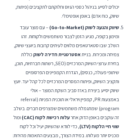
יכולים לסייע בניהול כספי הגיוס וחלוקתם לתקציבים (פיתוח,
שיווק, כוח אדם) באופן אופטימלי.
שיווק והגעה לשוק (Go-to-Market)
– עם מוצר עובד
ומימון בקופה, מגיע הזמן לצבור משתמשים ולקוחות. זהו
השלב שבו סטארטאפים מלווים לעיתים קרובות ביועצי שיווק,
צמיחה ומכירות. בניית
אסטרטגיית חדירה לשוק
כוללת
בחירת ערוצי השיווק המרכזיים (SEO, רשתות חברתיות, תוכן,
שיתופי פעולה, כנסים), הגדרת הקמפיינים הפרסומיים
ותקציב השיווק, ופיתוח המסרים המרכזיים לכל קהל יעד. יועץ
שיווק יסייע ביצירת באזז סביב השקת המוצר – אולי
באמצעות PR, קמפיין ויראלי או תוכנית הפניות (referral
program) שמתגמלת משתמשים שמצרפים חברים. בשלב
זה עוקבים באופן הדוק אחר
עלות רכישת לקוח (CAC)
ומול
שווי חיי הלקוח (LTV)
, כדי לוודא שהשיווק יעיל וכל לקוח
מכניס יותר מעלותו. במידת הצורך, מבצעים התאמות מהירות: