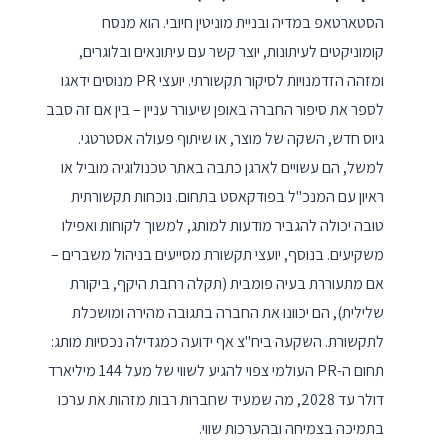
הסטארטאפ במדיה ובניית מוניטין חיובי. הוא מנסח
קומוניקטים לעיתונות, יוצר קשר עם עיתונאים ובלוגרים,
ומזהה הזדמנויות לסיקור תקשורתי. יועצי PR מנוסים ידאגו
לספר את סיפור החברה באופן שיעורר עניין – בין אם זה סבב
גיוס חדש, השקה של מוצר, או שיתוף פעולה אסטרטגי.
למשל, הם עשויים לארגן כתבה באתר טכנולוגיה מוביל או
ראיון עם המנכ"ל בפודקאסט בתחום. נוכחות תקשורתית
טובה יכולה להגביר מודעות למותג, למשוך לקוחות ואפילו
משקיעים. בנוסף, יועצי תקשורת מסייעים בניהול משברים –
אם מתעוררת בעיה פומבית (תקלה רחבת היקף, ביקורת
שלילית), הם יכוונו את החברה בתגובה מהירה ומושכלת
לתקשורת. השקעה ביח"צ אף ידועה כמגדילה נכסיות מותג:
תחום ה-PR העולמי צפוי להגיע לשווי של מעל 144 מיליארד
דולר עד 2028, מה שמעיד שחברות רבות מזהות את ערכו
בתמיכה בצמיחה ובהערכות שווי.