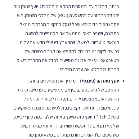
ביותר, קהלי היעד והמסרים המתאימים למותג. יועץ שיווק טוב
יתמקד בהחזר על ההשקעה (ROI) של מהלכי השיווק: הוא
ינתח נתונים כדי לוודא שכל שקל בתקציב הפרסום מנוצל
בתבונה, וישפר באופן מתמשך את הקמפיינים להשגת
תוצאות מיטביות. למשל, זיהוי ערוץ דיגיטלי חדש עם עלות
רכישת לקוח נמוכה יכול להקפיץ את קצב הצמיחה של
סטארטאפ. יועצים אלו גם מסייעים לבדל את החברה בשוק
תחרותי ולהבליט את ערכה הייחודי.
יועץ גיוס הון (פיננסי)
– מדריך את המייסדים בתהליך
המורכב של גיוס כספים, בין אם ממשקיעים פרטיים, קרנות
הון סיכון או באמצעים אחרים. תפקידו לעזור להכין מודל
פיננסי מוצק, תחזיות ותקציבים, וללטש את מצגת המשקיעים
(Pitch Deck). יועץ כזה מייעץ באיזה שלב וכמה כסף לגייס,
ועל אילו תנאים להתעקש (שווי חברה, אחוזי מניות, זכויות
משקיעים וכו'). הוא גם תורם מניסיונו במשא ומתן מול