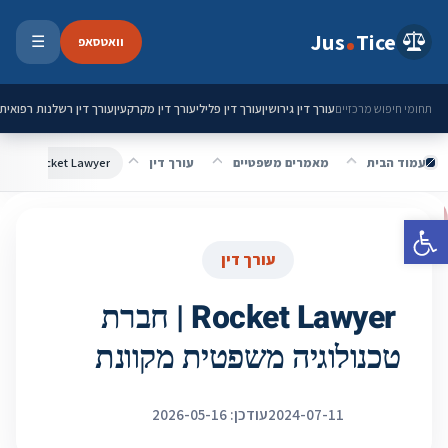
ילוג לתוכן
Jus
Tice
וואטסאפ
☰
פתיחת 
עורך דין גירושין
עורך דין פלילי
עורך דין מקרקעין
עורך דין רשלנות רפואית
תחומי חיפוש מרכזיים
עמוד הבית
מאמרים משפטיים
עורך דין
Rocket Lawyer | חברת טכנולוגיה משפטית מקוונת
פתח סרגל נגישות
עורך דין
Rocket Lawyer | חברת
טכנולוגיה משפטית מקוונת
2024-07-11
עודכן: 2026-05-16