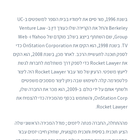
בשנת 1996, מור סיים את לימודיו בבית הספר למשפטים ב-UC
Berkeley והחל את הקריירה שלו כעורך דין ב- Venture Law
Group, שם השתתף בייצוג בשלב מוקדם של Yahoo! ו- Web
TV. בשנת 1998, הוא הקים את OnStation Corporation כדי
לספק תוכנה לתעשיית הרכב. לאחר מכן, בשנת 2008, הוא הקים
את Rocket Lawyer כדי לספק דרך משתלמת לחברות לגשת
לייעוץ משפטי. הרעיון של מור עבור Rocket Lawyer היה ליצור
פלטפורמה קלה לשימוש שבה ניתן ליצור מסמכים משפטיים
ולשתף אותם על ידי כולם. ב-2009, הוא מכר את החברה שלו,
OnStation Corp, והשתמש בכסף מהמכירה כדי להצמיח את
Rocket Lawyer.
מההתחלה, החברה פנתה ליזמים ; מודל המכירה הראשוני שלה
הציע תוכנית בסיסית ותוכנית מקצועית, שתיהן חייבו יזמים עבור