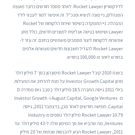
לדירקטוריון Rocket Lawyer. לאחר מספר חודשים כחבר מועצת
המנהלים, ניי מונה לנשיא ומנכ"ל. זה איפשר למור לעבור ליו"ר
ההנהלה. ניי התמקדה בשיפור שירות הלקוחות של Rocket
Lawyer ושימוש בגישה אנליטית למוצרים חדשים, כולל מתן
אפשרות ללקוחות ליצור מסמכים משפטיים בחינם. זה עזר ל-
Rocket Lawyer להגדיל חשבונות חדשים מעשרות אלפים
בחודש ליותר מ-100,000 בחודש.
בשנת 2010 קיבל Rocket Lawyer מימון הון בסך 7 מיליון דולר
מהון Investor Growth Capital על מנת להרחיב את הפעילות.
ביולי 2011 גייסה החברה 18.5 מיליון דולר בסבב גיוס מסדרה D
מ- August Capital, Google Ventures ו- Investor Growth
Capital. חמישה חודשים לאחר מכן, בדצמבר 2011, גייסה
Rocket Lawyer 10.79 מיליון דולר נוספים מ-Industry
Ventures, מה שהביא את סך המימון שלה ל-43 מיליון דולר. עד
2011, Rocket Lawyer הגיע להכנסות שנתיות של 20 מיליון