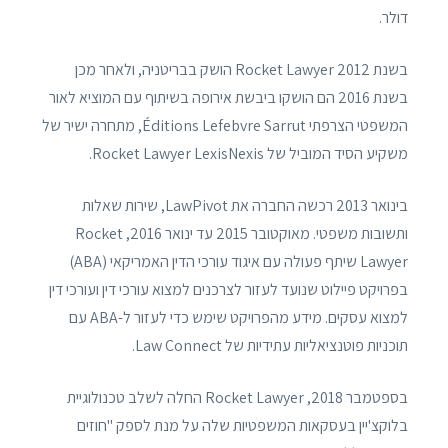
דולר.
בשנת 2012 Rocket Lawyer הושק בבריטניה, ולאחר מכן
בשנת 2016 הם הושקו ביבשת אירופה בשיתוף עם המוציא לאור
המשפטי הצרפתי Éditions Lefebvre Sarrut, מתחרה ישיר של
משקיע הסיד המוביל של Rocket Lawyer LexisNexis.
בינואר 2013 רכשה החברה את LawPivot, שירות שאלות
ותשובות משפטי. מאוקטובר 2015 עד ינואר 2016, Rocket
Lawyer שיתף פעולה עם איגוד עורכי הדין האמריקאי (ABA)
בפרויקט פיילוט שנועד לעזור לצרכנים למצוא עורכי דין ועורכי דין
למצוא עסקים. מידע מהפרויקט שימש כדי לעזור ל-ABA עם
תוכניות פוטנציאליות עתידיות של Law Connect.
בספטמבר 2018, Rocket Lawyer החלה לשלב טכנולוגיית
בלוקצ'יין בעסקאות המשפטיות שלה על מנת לספק "חוזים