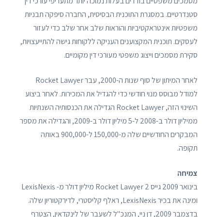
מסמכים משפטיים בודדים בעלות נמוכה יותר מתעריפי עורכי דין
סטנדרטיים. במסגרת התוכנית הבסיסית, החברה סיפקה תבניות
משפטיות אינטראקטיביות והוראות שלב אחר שלב כדי לעזור
לעסקים. תוכנית המקצוענים העניקה ללקוחות גישה להתייעצויות,
סקירת מסמכים וייצוג משפטי מעורכי דין מקומיים.
לאחר המיתון של סוף שנות ה-2000, עבר Rocket Lawyer
למודל מבוסס מנוי חודשי כדי להגדיל את המכירות. לאחר ביצוע
השינוי הזה, Rocket Lawyer הגדילה את הכנסותיה השנתיות
ממיליון דולר ב-2008 ל-5 מיליון דולר ב-2009, והגדילה את מספר
המבקרים החודשיים שלה מ-150,000 ל-900,000 באותה
תקופה.
צמיחה
בינואר 2009 גייס Rocket Lawyer 2 מיליון דולר מ- LexisNexis
ומינה את בכיר LexisNexis, ראלף קליסטרי, לדירקטוריון שלה.
בדצמבר 2009, דן ניי, המנכ"ל לשעבר של לינקדאין, הצטרף