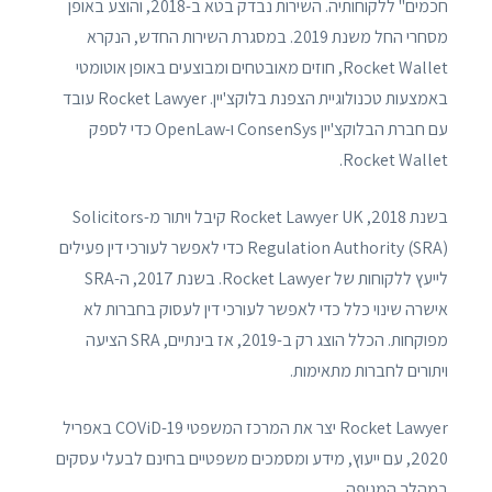
חכמים" ללקוחותיה. השירות נבדק בטא ב-2018, והוצע באופן
מסחרי החל משנת 2019. במסגרת השירות החדש, הנקרא
Rocket Wallet, חוזים מאובטחים ומבוצעים באופן אוטומטי
באמצעות טכנולוגיית הצפנת בלוקצ'יין. Rocket Lawyer עובד
עם חברת הבלוקצ'יין ConsenSys ו-OpenLaw כדי לספק
Rocket Wallet.
בשנת 2018, Rocket Lawyer UK קיבל ויתור מ-Solicitors
Regulation Authority (SRA) כדי לאפשר לעורכי דין פעילים
לייעץ ללקוחות של Rocket Lawyer. בשנת 2017, ה-SRA
אישרה שינוי כלל כדי לאפשר לעורכי דין לעסוק בחברות לא
מפוקחות. הכלל הוצג רק ב-2019, אז בינתיים, SRA הציעה
ויתורים לחברות מתאימות.
Rocket Lawyer יצר את המרכז המשפטי COViD-19 באפריל
2020, עם ייעוץ, מידע ומסמכים משפטיים בחינם לבעלי עסקים
במהלך המגיפה.