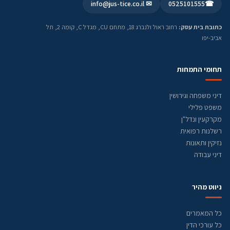
✉ info@jus-tice.co.il
0525101555
☎
כתובת בית עסק:
רחוב ראול ולנברג 18, מתחם CU, מגדל C, קומה 2, תל
אביב-יפו
תחומי התמחות
דיני משפחה וגירושין
משפט פלילי
מקרקעין ונדל"ן
רשלנות רפואית
נזיקין ותאונות
דיני עבודה
ניווט מהיר
כל המאמרים
כל עורכי הדין