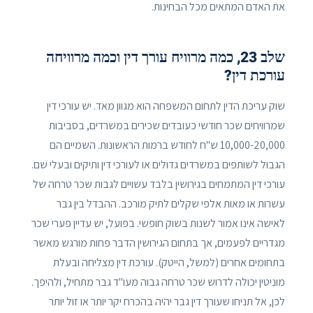
את האדם המתאים מכל הבחינות.
שלב 23, כמה מרוויח עורך דין וכמה מרוויחה
עורכת דין?
שוק עריכת הדין לתחום המשפחה הוא מגוון מאד. יש עורכי דין
שמרוויחים שכר חודשי כעובדים שכירים במשרדים, בסביבות
10,000-20,000 ש"ח לחודש ברמות הראשונות. השמיים הם
הגבול לשותפים במשרדים גדולים או לעורכי דין ותיקים ובעלי שם.
עורכי דין המתמחים בגירושין בלבד עשויים לגבות שכר טרחה של
עשרות או מאות אלפי שקלים לתיק מורכב. ההבדל בין גבר
לאישה אינו אמור לשנות בשוק חופשי. בפועל, יש עדיין פערי שכר
מגדריים לפעמים, אך בתחום הגירושין הדבר פחות מורגש מאשר
בתחומים אחרים (למשל, הייטק). עורכת דין מצליחה ובעלת
מוניטין יכולה לדרוש שכר טרחה גבוה מעו"ד גבר מתחיל, ולהיפך.
לכן, אל תניחו שעורך דין גבר יהיה בהכרח יקר יותר או זול יותר