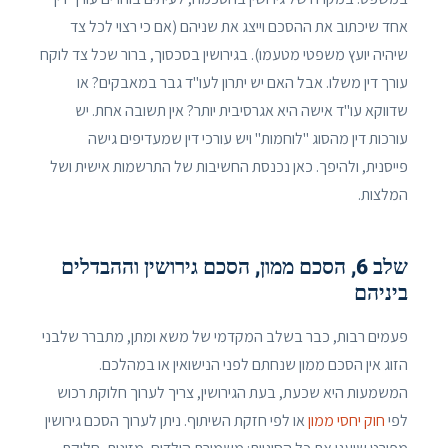
אחד שיכתוב את ההסכם וייצג את שניהם (אם כי רצוי לכל צד
שיהיה יועץ משפטי מטעמו). בגירושין בסכסוך, ברור שכל צד לוקח
עורך דין משלו. אבל האם יש יתרון לעו"ד גבר במאבקים? או
שדווקא עו"ד אישה היא אגרסיבית יותר? אין תשובה אחת. יש
עורכות דין מהסוג "לוחמות" ויש עורכי דין שמעדיפים גישה
פייסנית, ולהיפך. כאן נכנסת החשיבות של התרשמות אישית ושל
המלצות.
שלב 6, הסכם ממון, הסכם גירושין וההבדלים
ביניהם
פעמים רבות, כבר בשלב המקדמי של משא ומתן, מתברר שלבני
הזוג אין הסכם ממון שנחתם לפני הנישואין או במהלכם.
המשמעות היא שכעת, בעת הגירושין, צריך לערוך חלוקת רכוש
לפי
חוק יחסי ממון
או לפי חזקת השיתוף. ניתן לערוך הסכם גירושין