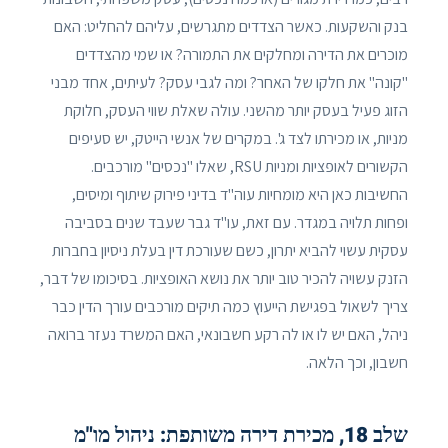
בנק והשקעות. כאשר הצדדים מתגרשים, עליהם להחליט: האם
מוכרים את הדירה ומחלקים את התמורה? או שמי מהצדדים
"קונה" את חלקו של האחר? ומה לגבי עסק? לעיתים, אחד מבני
הזוג פעיל בעסק יותר מהשני. עולה שאלת שווי העסק, חלוקת
מניות, או מכירתו לצד ג'. במקרים של אנשי הייטק, יש סעיפים
הקשורים לאופציות ומניות RSU, שאלו "נכסים" מורכבים.
החשיבות כאן היא מומחיות עוה"ד בדיני פירוק שיתוף ומיסים,
ופחות תלויה במגדר. עם זאת, עו"ד גבר שעבד שנים בסביבה
עסקית עשוי להביא יתרון, כשם שעורכת דין בעלת ניסיון בחברות
הזנק עשויה להכיר טוב יותר את נושא האופציות. בסיכומו של דבר,
צריך לשאול בפגישת הייעוץ כמה תיקים מורכבים עורך הדין כבר
ניהל, האם יש לו או לה רקע חשבונאי, האם המשרד נעזר ברואה
חשבון, וכך הלאה.
שלב 18, מכירת דירה משותפת: ניהול מו"מ