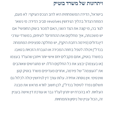
ויתרונות של משרד בוטיק
בישראל, הדירה המשפחתית היא לרוב הנכס העיקרי. לא פעם,
המתח הגדול בהליך הגירושין revolves סביב הדירה: מי נשאר
לגור בה, מי קונה את הצד השני, האם למכור בשוק החופשי? אם
יש משכנתה, איך מחלקים את ההחזרים? לעיתים, במשרדי עורכי
דין גדולים (פירמה רחבת היקף), יש מחלקה ספציפית המתמחה
בנדל"ן ויכולה לטפל בחוזה המכירה או העברת הזכויות בטאבו.
במשרד בוטיק, אתם מקבלים יחס אישי יותר וייתכן שהעו"ד בעצמו
(או בעצמה) יבצע את כל החלקים הללו. יש מתגרשים שאוהבים
את "העוצמה" של פירמה, אחרים מעדיפים משרד בוטיק קטן
ואינטימי. אין נוסחה אחידה. עלות עורך דין לגירושין יכולה לכלול גם
תשלום נפרד לטיפול בנדל"ן, לכן חשוב לוודא מראש את מבנה
העלויות. לא בהכרח יש יתרון לעו"ד גבר או עורכת דין אישה בעניין
זה, הכול עניין של ניסיון והתמחויות.