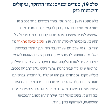
שלב 19, סעדים זמניים: צווי הרחקה, עיקולים
וחשבונות בנק
בלא מעט גירושין עולה חשש שאחד הצדדים יבריח נכסים או
ישתלט על חשבונות הבנק. ניתן לבקש סעדים זמניים מבית
המשפט לענייני משפחה או מבית הדין הרבני, כמו צו עיקול על
החשבון, צו מניעה למכירת הדירה, או צו
עיכוב יציאה מהארץ
נגד
הילדים. יש מי שסבורים שעו"ד גבר יהיה "תקיף יותר" בבקשות
כאלו, אבל תופתעו לדעת שיש עורכות דין שלא מהססות להגיש
צווים דרסטיים לטובת הלקוח. חשוב בעיקר לפעול מהר, ביעילות,
ולהראות שיש יסוד סביר להניח שהצד השני עלול להבריח נכסים.
בעלי עסקים שמפחדים שבן הזוג ישתלט על החברה שברשותם
מוטב שיבחרו עו"ד שמבין בדיני חברות ובדיקת מצבת הנכסים.
אנשי הייטק החוששים ממכירת מניות או החלפת אופציות צריכים
ייצוג רלוונטי. בסיכומו של דבר, עיקר היתרון טמון בהתמצאות
המשפטית, לאו דווקא במין עוה"ד.