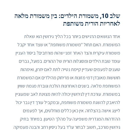
שלב 10, משמורת הילדים: בין משמורת מלאה
לאחריות הורית משותפת
אחד הנושאים הרגישים ביותר בכל הליך גירושין הוא שאלת
המשמורת. האם תחול "משמורת משותפת" או שצד אחד יקבל
משמורת עיקרית והצד האחר זמני שהות מורחבים? ביסוד העניין
עומד טובת הילדים ומסוגלות הורית של ההורים. בפועל, גברים
טוענים לפעמים שעדיין קיימת נטייה לתת לאם יתרון, ואימהות
חוששות מאובדן דמי מזונות או מריחוק מהילדים אם המשמורת
המשותפת מלאה. בשנים האחרונות הולכת וגוברת מגמת שוויון
במשמורת. עורכת דין לגירושין יכולה להיות מצוינת לאב שמעוניין
להיאבק להשגת משמורת משותפת, ובמקביל עורך דין גבר יכול
לייצג אישה בהצלחה. אין כאן כללים מוחלטים, אך לפעמים
ההזדהות המגדרית משפיעה על מהלך הטיעון. במיוחד בתיק
גירושין מורכב, חשוב לבחור עו"ד בעל ניסיון רחב והבנה מעמיקה