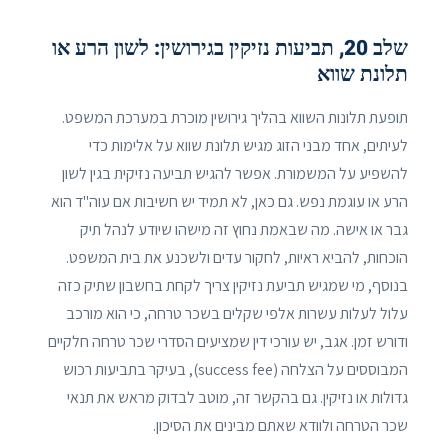
שלב 20, תביעות נזיקין בגירושין: לשון הרע או
תלונת שווא
תופעת תלונות השווא בהליך גירושין מוכרת במערכת המשפט.
לעיתים, אחד מבני הזוג מגיש תלונת שווא על אלימות כדי
להשפיע על המשמורת. אפשר להגיש תביעה נזיקית בגין לשון
הרע או עוגמת נפש. גם כאן, לא תמיד יש חשיבות אם עוה"ד הוא
גבר או אישה. מה שבאמת נחוץ זה מישהו שיודע לנהל תיק
הוכחות, להביא ראיות, לחקור עדים ולשכנע את בית המשפט.
בנוסף, מי שמגיש תביעת נזיקין צריך לקחת בחשבון שתיק כזה
עלול לעלות עשרות אלפי שקלים בשכר טרחה, כי הוא מורכב
ודורש זמן. אגב, יש עורכי דין שמציעים הסדרי שכר טרחה חלקיים
המבוססים על הצלחה (success fee), בעיקר בתביעות רכוש
גדולות או נזיקין. גם בהקשר זה, מוטב לבדוק מראש את תנאי
שכר הטרחה ולוודא שאתם מבינים את הסיכון.