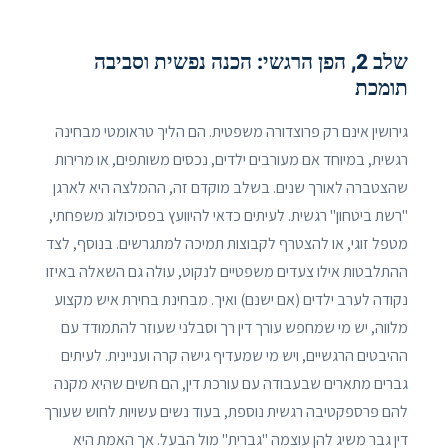
שלב 2, הפן הרגשי: הכנה נפשית וסביבה
תומכת
גירושין אינם רק פרוצדורה משפטית. הם הליך טראומטי מבחינה
רגשית, במיוחד אם מעורבים ילדים, נכסים משותפים, או מרירות
שהצטברה לאורך שנים. בשלב מוקדם זה, ההמלצה היא לארגן
"רשת ביטחון" רגשית. לעיתים כדאי להיוועץ בפסיכולוג משפחתי,
מטפל זוגי, או להצטרף לקבוצות תמיכה למתגרשים. בנוסף, לצד
ההתלבטות אילו צעדים משפטיים לנקוט, עולה גם השאלה באיזו
נקודה לערב ילדים (אם ישנם) ואיך. מבחינת בחירת איש מקצוע
מלווה, יש מי שמחפש עורך דין רך וסבלני שעוזר להתמודד עם
ההיבטים הרגשיים, ויש מי שמעדיף גישה קרה ועניינית. לעיתים
גברים מתארים שבעבודה עם עורכת דין, הם חשים שהיא מקנה
להם פרספקטיבה רגשית נוספת, בעוד נשים עשויות לחוש שעורך
דין גבר משיג להן עוצמה "גברית" מול הבעל. אך האמת היא