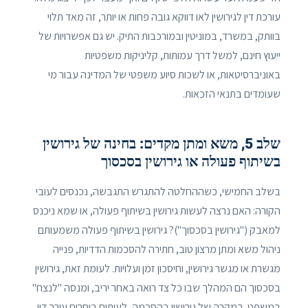
עורכת דין לגירושין לאו דווקא גובה פחות או יותר, זה מאד תלוי
בוותק, במשרד, במוניטין ובמורכבות התיק. יש גם אפשרויות של
ייעוץ חינם, למשל דרך עמותות, קליניקות משפטיות
באוניברסיטאות, או לשכות סיוע משפטי של המדינה עבור מי
שעומדים בתנאי הזכאות.
שלב 5, משא ומתן מקדים: בחינה של גירושין
בשיתוף פעולה או גירושין בסכסוך
בשלב החמישי, כשההחלטה להתגרש התגבשה, נכנסים לעובי
הקורה: האם נרצה לעשות גירושין בשיתוף פעולה, או שמא ניכנס
למאבק ("גירושין בסכסוך")? גירושין בשיתוף פעולה משמעותם
ניהול משא ומתן מרצון טוב, חתירה להסכמות הדדיות, פנייה
מגשרת או מגשר גירושין, וחיסכון זמן ועלויות. לעומת זאת, גירושין
בסכסוך הם המהלך שבו כל צד רואה באחר יריב, ומנסה "לנצח"
במשפט. במקרה של גירושין בהסכמה, לעיתים בוחרים עורך דין