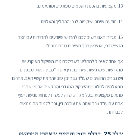
13. מקצועיות בהכנת הסכמים מפורטים ומותאמים.
14. תודעת שירות ושקיפות לגבי התהליך והעלויות.
15. מגדר: האם חשוב לכם להרגיש שיודעים להזדהות עם הצד
הנשי/גברי, או שאין בכך חשיבות מבחינתכם?
אף אחד לא יכול להחליט בשבילכם מהו השיקול העיקרי. יש
מתגרשות שמרגישות שעורכת דין אישה "מבינה אותן מבפנים",
ויש גברים החושבים שעו"ד גבר יבין טוב יותר את קשיי האב. אחרים
מתעלמים לחלוטין מהשיקול המגדרי ומבקשים את מי שהכי
מתאים מקצועית. בכל מקרה, שווה לעשות לפחות פגישת ייעוץ
אחת עם עו"ד גבר ואחת עם עורכת דין, וכך ללמוד מה מתאים
לכם יותר.
שלב 25, קבלת הגט והחיים שאחרי הגירושין