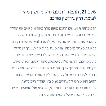
שלב 21, התמודדות עם תיק גירושין מהיר
לעומת תיק גירושין מורכב
חלק מהזוגות מגישים הסכם מאוזן מהר מאוד ומסיימים את תהליך
הגירושין בחודש-חודשיים (תיק גירושין מהיר), ואחרים נקלעים
למאבק מורכב ומתיש שנמשך אפילו שנים (תיק גירושין מורכב).
כל שלב מצריך מיומנות שונה מעט. בתיק מהיר, עורך דין גירושין
מוצלח אמור לגבש הסכם ענייני מהר, להגישו לאישור ולסיים.
בתיק מורכב, יידרשו יכולות ליטיגציה, ניהול דיונים, הגשת ראיות,
חקירות עדים, תהליך ארוך יותר ויקר. פה ההעדפה האישית לעו"ד
גבר או לעורכת דין עלולה להתגמד ליד השאלה החשובה יותר:
"האם הוא או היא ליטיגטורים מנוסים?" עוה"ד חייב לדעת
להתבטא בכתב באופן חד ומשכנע, ולהופיע מול שופטים ודיינים
בצורה כריזמטית. שאלת המין חשובה פחות.