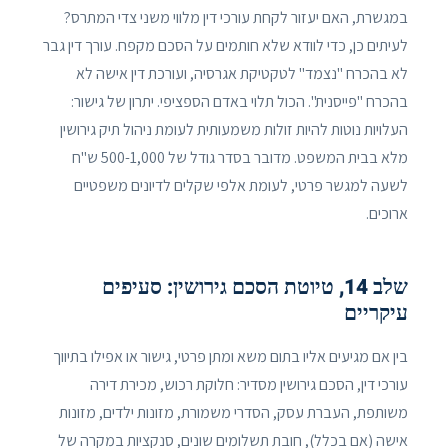
במגשרת, האם יעזור לקחת עורכי דין מלווי משני צדי המתרס?
לעיתים כן, כדי לוודא שלא חותמים על הסכם מקפח. עורך דין גבר
לא בהכרח "נצמד" לטקטיקת אגרסיה, ועורכת דין אישה לא
בהכרח "פייסנית". הכול תלוי באדם הספציפי. יתרון של גישור:
העלויות נוטות להיות זולות משמעותית לעומת ניהול תיק גירושין
מלא בבית המשפט. מדובר בסדר גודל של 500-1,000 ש"ח
לשעה למגשר פרטי, לעומת אלפי שקלים לדיונים משפטיים
ארוכים.
שלב 14, טיוטת הסכם גירושין: סעיפים
עיקריים
בין אם מגיעים אליו בתום משא ומתן פרטי, גישור או אפילו בתיווך
עורכי דין, הסכם גירושין מסדיר: חלוקת רכוש, מכירת דירה
משותפת, העברת עסק, הסדרי משמורת, מזונות ילדים, מזונות
אישה (אם בכלל), חובת תשלומים שונים, סנקציות במקרה של