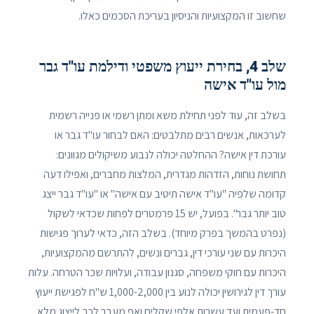
שחשוב זו המקצועיות והניסיון בעריכת הסכמים כאלו.
שלב 4, בחירת ייעוץ משפטי ודילמת עו"ד גבר
מול עו"ד אישה
בשלב זה, עוד לפני תחילת משא ומתן רשמי או פנייה רשמית
לערכאות, אנשים רבים מתלבטים: האם לבחור עו"ד גבר או
עורכת דין אישה? ההחלטה יכולה לנבוע משיקולים מגוונים:
תחושת נוחות, הזדהות מגדרית, המלצות מחברים, ואפילו דעה
קדומה שלפיה "עו"ד אישה תיטיב עם אישה" או "עו"ד גבר ייצג
טוב יותר גבר". בפועל, יש 15 פרמטרים לפחות שכדאי לשקול
(נפרט בהמשך בפרק מיוחד). בשלב הזה, כדאי לערוך פגישות
היכרות עם שני עורכי דין, גברים ונשים, להתרשם מהמקצועיות,
היכרות עם חוקי משפחה, סגנון עבודה, ועלויות שכר הטרחה. עלות
עורך דין לגירושין יכולה לנוע בין 1,000-2,000 ש"ח לפגישת ייעוץ
חד-פעמית ועד עשרות אלפי שקלים ואף מעבר לכך לייצוג מלא.