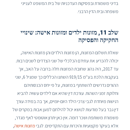
בדיני משמורת ובפסיקות העדכניות של בית המשפט לענייני
משפחה ובית הדין הרבני.
שלב 11, מזונות ילדים ומזונות אישה: שינויי
החקיקה והפסיקה
שאלת תשלום המזונות, הן מזונות הילדים והן מזונות האישה,
יכולה להכריע את עתידם הכלכלי של שני הצדדים לשנים רבות.
עד 2017, היה נהוג שחובת המזונות חלה ברובה על האב, אך
בעקבות הלכת בע"מ 919/15 השתנו הכללים כך שמגיל 6, שני
ההורים נדרשים להשתתף במזונות, על פי יחס הכנסותיהם
וחלוקת זמני השהות. עורכת דין שהיא אם לילדים עשויה להביא
רגישות מיוחדת לגבי צרכי הילד היום-יומיים, אך בה במידה עורך
דין גבר בעל מודעות לנושא יכול להילחם למען אבות במקרים של
משמורת משותפת ושכר דומה. אין כאן יתרון אוטומטי לאף מגדר,
אלא בעיקר מקצועיות והיכרות עם התקדימים. לגבי
מזונות אישה
,