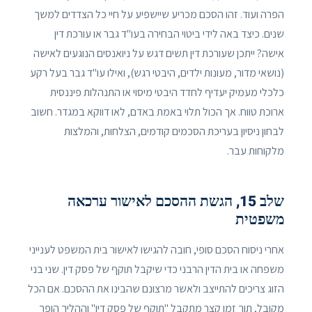
הפרה ועוד. זהו הסכם מכריע שיישפיע על חיי כל הצדדים למשך
שנים. כיצד באה לידי ביטוי הבחירה בעו"ד גבר או עורכת דין
אישה? ייתכן שעורכת דין תשים דגש על ניואנסים הנוגעים לאישה
(נושאי מדור, מעונות ילדים, היבטי רגש), ואילו עו"ד גבר בעל רקע
כלכלי מעמיק יעדיף לחדד היבטי מיסוי או התנהלות פיננסית
ארוכת טווח. אך הכול תלוי באמת באדם, לאו דווקא במגדר. חשוב
לבחון ניסיון בעריכת הסכמים קודמים, הצלחות, והמלצות
מלקוחות עבר.
שלב 15, הגשת ההסכם לאישור ערכאה
משפטית
אחרי ניסוח הסכם סופי, חובה להגישו לאישור בית המשפט לענייני
משפחה או בית הדין הרבני כדי שיקבל תוקף של פסק דין. שני בני
הזוג צריכים להתייצב ולאשר מרצונם שהבינו את ההסכם. אם הכל
מקובל, תוך זמן קצר מתקבל "תוקף של פסק דין" וההליך הופך