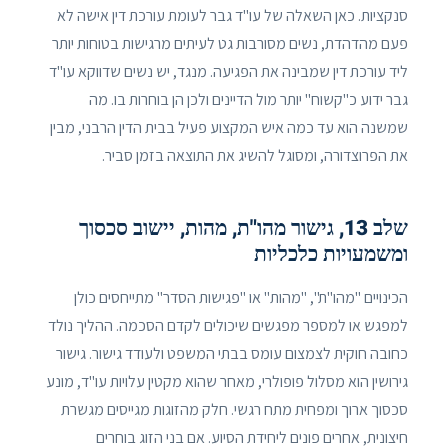
סנקציות. כאן השאלה של עו"ד גבר לעומת עורכת דין אישה לא
פעם מהדהדת, נשים מסורבות גט לעיתים מרגישות בטוחות יותר
ליד עורכת דין שמבינה את הפגיעה. מנגד, יש נשים שדווקא עו"ד
גבר ידוע כ"קשוח" יותר מול הדיינים ולכן הן בוחרות בו. מה
שמשנה הוא עד כמה איש המקצוע פעיל בבית הדין הרבני, מבין
את הפרוצדורה, ומסוגל להשיג את התוצאה בזמן סביר.
שלב 13, גישור מהו"ת, מהות, יישוב סכסוך
ומשמעויות כלכליות
הכינויים "מהו"ת", "מהות" או "פגישות הסדר" מתייחסים כולן
למפגש או למספר מפגשים שיכולים לקדם הסכמה. ההליך נולד
כחובה חוקית לצמצום עומס בבתי המשפט ולעודד גישור. גישור
גירושין הוא מסלול פופולרי, מאחר שהוא מקטין עלויות עו"ד, מונע
סכסוך ארוך ומפחית מתח רגשי. חלק מהזוגות מגייסים מגשרת
חיצונית, אחרים פונים ליחידת הסיוע. אם בני הזוג בוחרים