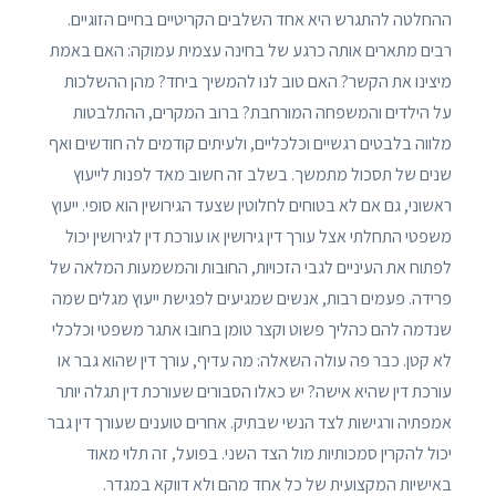
ההחלטה להתגרש היא אחד השלבים הקריטיים בחיים הזוגיים.
רבים מתארים אותה כרגע של בחינה עצמית עמוקה: האם באמת
מיצינו את הקשר? האם טוב לנו להמשיך ביחד? מהן ההשלכות
על הילדים והמשפחה המורחבת? ברוב המקרים, ההתלבטות
מלווה בלבטים רגשיים וכלכליים, ולעיתים קודמים לה חודשים ואף
שנים של תסכול מתמשך. בשלב זה חשוב מאד לפנות לייעוץ
ראשוני, גם אם לא בטוחים לחלוטין שצעד הגירושין הוא סופי. ייעוץ
משפטי התחלתי אצל עורך דין גירושין או עורכת דין לגירושין יכול
לפתוח את העיניים לגבי הזכויות, החובות והמשמעות המלאה של
פרידה. פעמים רבות, אנשים שמגיעים לפגישת ייעוץ מגלים שמה
שנדמה להם כהליך פשוט וקצר טומן בחובו אתגר משפטי וכלכלי
לא קטן. כבר פה עולה השאלה: מה עדיף, עורך דין שהוא גבר או
עורכת דין שהיא אישה? יש כאלו הסבורים שעורכת דין תגלה יותר
אמפתיה ורגישות לצד הנשי שבתיק. אחרים טוענים שעורך דין גבר
יכול להקרין סמכותיות מול הצד השני. בפועל, זה תלוי מאוד
באישיות המקצועית של כל אחד מהם ולא דווקא במגדר.