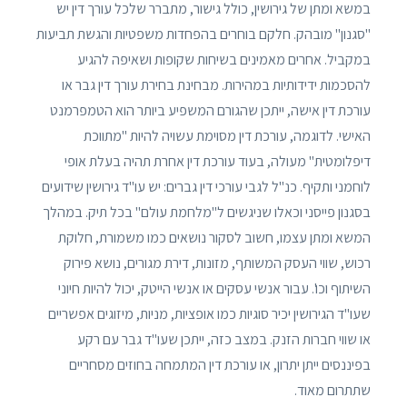
במשא ומתן של גירושין, כולל גישור, מתברר שלכל עורך דין יש
"סגנון" מובהק. חלקם בוחרים בהפחדות משפטיות והגשת תביעות
במקביל. אחרים מאמינים בשיחות שקופות ושאיפה להגיע
להסכמות ידידותיות במהירות. מבחינת בחירת עורך דין גבר או
עורכת דין אישה, ייתכן שהגורם המשפיע ביותר הוא הטמפרמנט
האישי. לדוגמה, עורכת דין מסוימת עשויה להיות "מתווכת
דיפלומטית" מעולה, בעוד עורכת דין אחרת תהיה בעלת אופי
לוחמני ותקיף. כנ"ל לגבי עורכי דין גברים: יש עו"ד גירושין שידועים
בסגנון פייסני וכאלו שניגשים ל"מלחמת עולם" בכל תיק. במהלך
המשא ומתן עצמו, חשוב לסקור נושאים כמו משמורת, חלוקת
רכוש, שווי העסק המשותף, מזונות, דירת מגורים, נושא פירוק
השיתוף וכו'. עבור אנשי עסקים או אנשי הייטק, יכול להיות חיוני
שעו"ד הגירושין יכיר סוגיות כמו אופציות, מניות, מיזוגים אפשריים
או שווי חברות הזנק. במצב כזה, ייתכן שעו"ד גבר עם רקע
בפיננסים ייתן יתרון, או עורכת דין המתמחה בחוזים מסחריים
שתתרום מאוד.