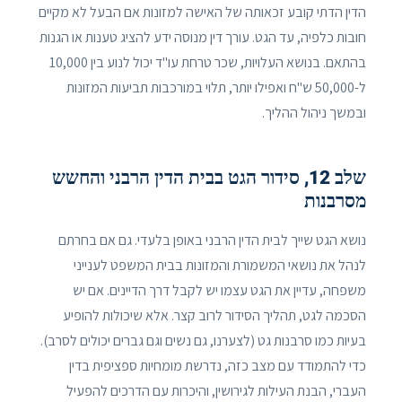
הדין הדתי קובע זכאותה של האישה למזונות אם הבעל לא מקיים
חובות כלפיה, עד הגט. עורך דין מנוסה ידע להציג טענות או הגנות
בהתאם. בנושא העלויות, שכר טרחת עו"ד יכול לנוע בין 10,000
ל-50,000 ש"ח ואפילו יותר, תלוי במורכבות תביעות המזונות
ובמשך ניהול ההליך.
שלב 12, סידור הגט בבית הדין הרבני והחשש
מסרבנות
נושא הגט שייך לבית הדין הרבני באופן בלעדי. גם אם בחרתם
לנהל את נושאי המשמורת והמזונות בבית המשפט לענייני
משפחה, עדיין את הגט עצמו יש לקבל דרך הדיינים. אם יש
הסכמה לגט, תהליך הסידור לרוב קצר. אלא שיכולות להופיע
בעיות כמו סרבנות גט (לצערנו, גם נשים וגם גברים יכולים לסרב).
כדי להתמודד עם מצב כזה, נדרשת מומחיות ספציפית בדין
העברי, הבנת העילות לגירושין, והיכרות עם הדרכים להפעיל