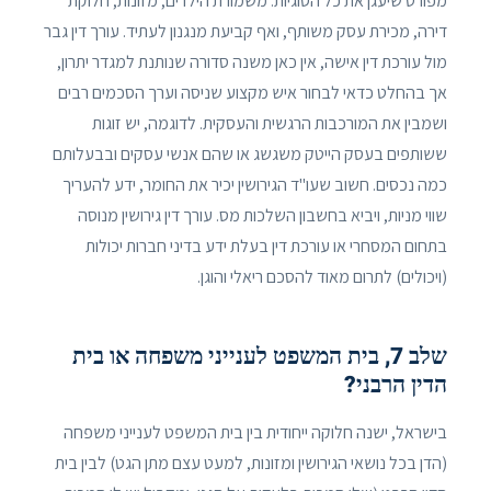
מפורט שיעגן את כל הסוגיות: משמורת הילדים, מזונות, חלוקת
דירה, מכירת עסק משותף, ואף קביעת מנגנון לעתיד. עורך דין גבר
מול עורכת דין אישה, אין כאן משנה סדורה שנותנת למגדר יתרון,
אך בהחלט כדאי לבחור איש מקצוע שניסה וערך הסכמים רבים
ושמבין את המורכבות הרגשית והעסקית. לדוגמה, יש זוגות
ששותפים בעסק הייטק משגשג או שהם אנשי עסקים ובבעלותם
כמה נכסים. חשוב שעו"ד הגירושין יכיר את החומר, ידע להעריך
שווי מניות, ויביא בחשבון השלכות מס. עורך דין גירושין מנוסה
בתחום המסחרי או עורכת דין בעלת ידע בדיני חברות יכולות
(ויכולים) לתרום מאוד להסכם ריאלי והוגן.
שלב 7, בית המשפט לענייני משפחה או בית
הדין הרבני?
בישראל, ישנה חלוקה ייחודית בין בית המשפט לענייני משפחה
(הדן בכל נושאי הגירושין ומזונות, למעט עצם מתן הגט) לבין בית