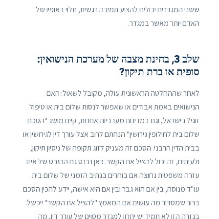
ששני המגדרים יכולים להציע תמיכה רגשית, תלוי באופיו של
האדם יותר מאשר במגדר.
שלב 3, בחינת מצבה של מערכת הנישואין:
סופית או ברת תיקון?
לאחר שההחלטה הראשונית עולה, מקובל לשאול: האם
הנישואים באמת אבודים או שאפשר לנסות שלום בית או טיפול
זוגי? בישראל, וגם במדינות מערביות אחרות, קיים מושג "הסכם
שלום בית לחילופין גירושין" הנחתם לרוב אצל עורך דין לגירושין או
בבית הדין הרבני. הסכם זה מעניק לזוג תקופה של ניסיון תיקון,
ולעיתים, זה יכול להציל את הקשר. כאן נכנס גם ההיבט של איזו
עזרה משפטית נחוצה אם בוחרים בנתיב הזמני של שלום בית.
עו"ד מנוסה, בין אם הוא גבר ובין אם היא אישה, יידע להכין הסכם
ברור שמסדיר מה עושים אם המאמץ "להציל את הקשר" ייכשל.
בגזרה הזו לא תמיד יש יתרון למגדר מסוים של עורך דין, מה