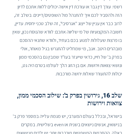
רשמי. עורך דין גבר או עורכת דין אישה יכולים ללוות אתכם לדיון
הזה ולהסביר לכם איך להתנהל מול השופטים/דיינים. בשלב זה,
לרוב כבר אין עניין של ייצוג "אגרסיבי", זה שלב טכני יחסית. עדיין,
חשובה המקצועיות של מי שליווה אתכם: לוודא שהנוסח נכון, שאין
בו פרצות שעלולות לפגוע בכם בעתיד, ולוודא שתנאי ההסכם
מובהרים היטב. אגב, מי שמחליט להתגרש בגיל מאוחר, אולי
בפרק ב' של חייו, כדאי שייעזר בעו"ד שמבין גם בהסכמי ממון
ונושאי צוואות וירושות. אם בן הזוג הלך לעולמו בטרם היה גט,
יכולות להתעורר שאלות ירושה מורכבות.
שלב 16, גירושין בפרק ב': שילוב הסכמי ממון,
צוואות וירושות
בישראל, ובכלל בעולם המערבי, יש מגמת עלייה במספר פרק ב'
בנישואין, אנשים נישאים בשנית או even בשלישית. במקרים
כאלה, ההסכמות המשפטיות מורכבות יותר: יש ילדים מנישואים