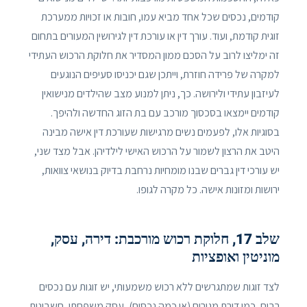
קודמים, נכסים שכל אחד מביא עמו, חובות או זכויות ממערכת
זוגית קודמת, ועוד. עורך דין או עורכת דין לגירושין המעורים בתחום
זה ימליצו לרוב על הסכם ממון המסדיר את חלוקת הרכוש העתידי
למקרה של פרידה חוזרת, וייתכן שגם יכניסו סעיפים הנוגעים
לעיזבון עתידי ולירושה. כך, ניתן למנוע מצב שהילדים מנישואין
קודמים יימצאו בסכסוך מורכב עם בת הזוג החדשה ולהיפך.
בסוגיות אלו, לפעמים נשים מרגישות שעורכת דין אישה מבינה
היטב את הרצון לשמור על הרכוש האישי לילדיהן. אבל מצד שני,
יש עורכי דין גברים שבנו מומחיות נרחבת בדיוק בנושאי צוואות,
ירושות ומזונות אישה. כל מקרה לגופו.
שלב 17, חלוקת רכוש מורכבת: דירה, עסק,
מוניטין ואופציות
לצד זוגות שמתגרשים ללא רכוש משמעותי, יש זוגות עם נכסים
רבים, כמו דירת מגורים (או כמה נכסים), עסק משפחתי, חשבונות