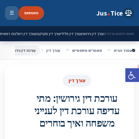
ילוג לתוכן
Jus
Tice
וואטסאפ
☰
פתיחת 
עורך דין גירושין
עורך דין פלילי
עורך דין מקרקעין
עורך דין רשלנות רפואית
תחומי חיפוש מרכזיים
עמוד הבית
מאמרים משפטיים
עורך דין
פתח סרגל נגישות
עורך דין
עורכת דין גירושין: מתי
עדיפה עורכת דין לענייני
משפחה ואיך בוחרים