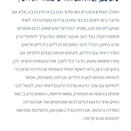
השלב האחרון והמכריע הוא סידור הגט בבית הדין הרבני, אלא אם
מדובר בזוג ידועים בציבור שאינם צריכים טקס גט דתי. לאחר
שמקבלים את הגט, סופית "נפרדים" מהנישואין. רבים מתארים
תחושת הקלה בצד כאב או צער מסוים. כעת צריך להתחיל פרק
חדש בחיים, הכולל לרוב הסתגלות לכללים כלכליים חדשים,
הסדרי ראייה עם הילדים, ולעיתים מציאת מגורים חלופיים. אם
נותרו תחושות עוינות, הדבר יכול לסבך את התקשורת ההורית. לכן,
במקרים רבים, כדאי לשקול טיפול משפחתי או הדרכת הורים כדי
להפחית מתחים לטובת הילדים. מבחינה משפטית, אפשר
להתייעץ עם עורך הדין או עורכת הדין גם לאחר הגט, למשל לגבי
שינויים במזונות או משמורת, צוואות וירושות, נישואים פרק ב', ועוד.
החיים אחרי גירושין יכולים להיות אופטימיים יותר אם הפרידה
הוסדרה בהגינות. אם התיק נוהל באופן עוין, ההשלכות מורגשות
לפעמים שנים קדימה.