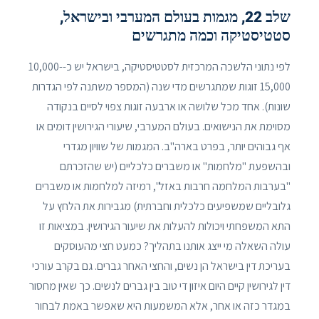
שלב 22, מגמות בעולם המערבי ובישראל,
סטטיסטיקה וכמה מתגרשים
לפי נתוני הלשכה המרכזית לסטטיסטיקה, בישראל יש כ-10,000-
15,000 זוגות שמתגרשים מדי שנה (המספר משתנה לפי הגדרות
שונות). אחד מכל שלושה או ארבעה זוגות צפוי לסיים בנקודה
מסוימת את הנישואים. בעולם המערבי, שיעורי הגירושין דומים או
אף גבוהים יותר, בפרט בארה"ב. המגמות של שוויון מגדרי
ובהשפעת "מלחמות" או משברים כלכליים (יש שהזכרתם
"בערבות המלחמה חרבות באזל", רמיזה למלחמות או משברים
גלובליים שמשפיעים כלכלית וחברתית) מגבירות את הלחץ על
התא המשפחתי ויכולות להעלות את שיעור הגירושין. במציאות זו
עולה השאלה מי ייצג אותנו בתהליך? כמעט חצי מהעוסקים
בעריכת דין בישראל הן נשים, והחצי האחר גברים. גם בקרב עורכי
דין לגירושין קיים היום איזון די טוב בין גברים לנשים. כך שאין מחסור
במגדר כזה או אחר, אלא המשמעות היא שאפשר באמת לבחור