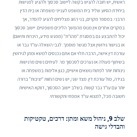
ראשית, יש חובה להגיש בקשה ליישוב סכסוך ולהגיע לפגישות
ביחידת הסיוע שליד בית המשפט לענייני משפחה או בית הדין
הרבני. במספר מקרים, בני הזוג מצליחים להגיע להסדר, אך
במקרים אחרים אין מנוס מהמשך הליכים משפטיים. יישוב סכסוך
יכול להתבצע גם במסגרת "מהו"ת" (מפגש מידע, היכרות ותיאום)
או בגישור גירושין אצל מגשר מוסמך. לגבי השאלה עו"ד גבר או
עורכת דין אישה, הרבה תלוי אם אתם נכנסים למשא ומתן לגירושין
בשיתוף פעולה או נערכים לסכסוך מר. לעיתים נשים מרגישות
נינוחות יותר לפתוח נושאים אישיים, כגון אלימות במשפחה או
בגידה, מול עורכת דין. מצד שני, יש נשים החוות "יציבות" ברורה
יותר עם עו"ד גבר קשוח. בשלב יישוב הסכסוך, דווקא האישיות
חשובה מכל, למצוא עו"ד אמפתי ותקשורתי.
שלב 9, ניהול משא ומתן: דרכים, טקטיקות
והבדלי גישה