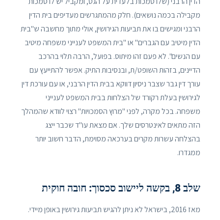
הדין הרבני (שלו סמכות בלעדית על הגט, ומקביל יש לו סמכות
מקבילה בכמה נושאים). חלק מהמתגרשים מעדיפים בית הדין
הרבני ומגישים בו את תביעות הגירושין, אולי מתוך מחשבה ש"בית
הדין מיטיב עם הגברים" או "בית המשפט לענייני משפחה מיטיב
עם הנשים". לא פעם זהו מיתוס. בפועל, הרבה תלוי בהרכב
הדיינים, בזהות השופט/ת, ובנסיבות התיק. אפשר להתייעץ עם
עורך דין גבר שצבר ניסיון דווקא בבית הדין הרבני, או עם עורכת דין
לגירושין בעלת רקורד של הצלחות בבית המשפט לענייני
משפחה. בכל מקרה, לפני "מרוץ הסמכויות" רצוי לוודא שהמהלך
הזה מתאים לאינטרסים שלך. אם מצאת עו"ד שכבר ייצג
בהצלחה עשרות מקרים בערכאה מסוימת, הדבר חשוב יותר
ממגדרו.
שלב 8, בקשה ליישוב סכסוך: חובה חוקית
מאז 2016, בישראל לא ניתן להגיש תביעות גירושין באופן מיידי.