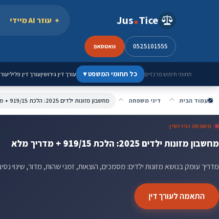
ילוג לתוכן
Jus
Tice
עוזר AI מיידי
0525101555
וואטסאפ
כל תחומי המשפט
▾
עורך דין גירושין
עורך דין פלילי
עורך
תחומי חיפוש מרכזיים
עמוד הבית
דיני משפחה
מחשבון מזונות ילדים 2025: הלכת 919/15 + מדריך מלא
משפחה וגירושין
מחשבון מזונות ילדים 2025: הלכת 919/15 + מדריך מלא
מדריך עומק בנושא מזונות ילדים: מסמכים, הוצאות, זמני שהות, מדור, שינוי נסי
התאמה לעורך דין