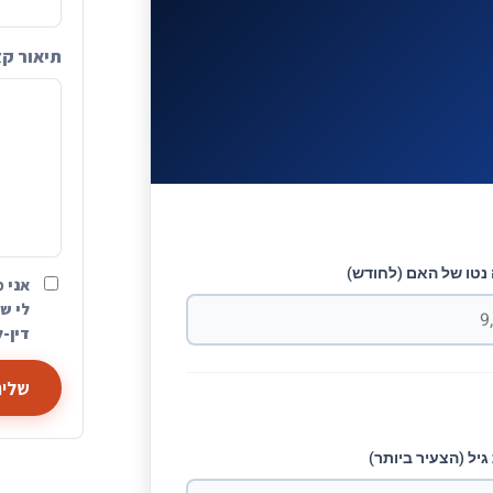
תיאור ק
נטו של האם (לחודש)
אני מ
לי שה
דין-ל
שליח
יל (הצעיר ביותר)