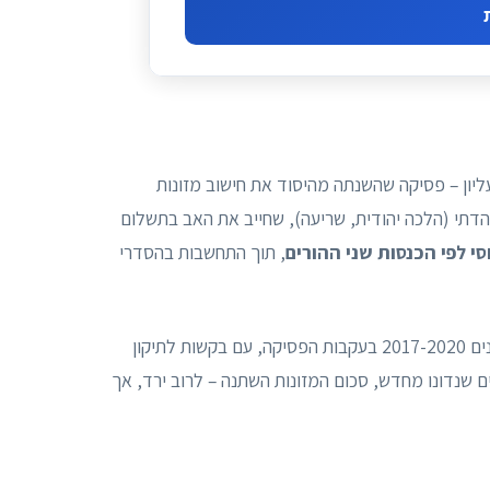
ן המנחה בע"מ 919/15 בבית המשפט העליון – פסיקה שהשנתה מהיסוד את חישוב מזונות
הדתי (הלכה יהודית, שריעה), שחייב את האב בתשלום
סי לפי הכנסות שני ההורים
, תוך התחשבות בהסדרי
השפעת הפסיקה היתה עצומה: כ-30,000 תיקי מזונות נפתחו מחדש בשנים 2017-2020 בעקבות הפסיקה, עם בקשות לתיקון
של הנהלת בתי המשפט מ-2022 מצא שב-67% מהתיקים שנדונו מחדש, סכום המזונות השתנה – לרוב ירד, אך