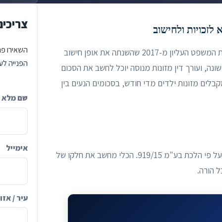
צריכים
השאירו פר
– פסיקת בית המשפט העליון מ-2017 שהשנתה את אופן חישוב
הפנייה לעו
נה, ועורך דין מזונות מנוסה יוכל לחשב את הסכום
ורים בישראל משלמים או מקבלים מזונות ילדים מדי חודש, בסכומים הנעים בין
שם מלא
ompany
אימייל
הכניסו את הנתונים למטה כדי לקבל הערכה ראשונית של סכום המזונות על פי הלכת בע"מ 919/15. הכלי מחשב את חלקו של
 הורה.
עיר / אזו