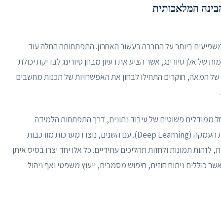
בינה המלאכותית
שפיעים ביותר על החברה בעשור האחרון. התפתחותה החלה עוד
, עם עבודותיו המוקדמות של אלן טיורינג, אשר הציע את רעיון מבחן טיורינג לבדיקת יכולת
מחשובית הדומה לחשיבה אנושית. בשנות ה-50 וה-60 של המאה, חוקרים התחילו לבחון את האפשרויות של תכנות מחשבים
ל ממודלים פשוטים של עיבוד נתונים, דרך התפתחות הלמידה
המכונתית (Machine Learning) ועד לעידן של למידת העמקה (Deep Learning). עם השנים, נוצרו מערכות מורכבות
לזהות תמונות ולחזות תהליכים עתידיים. כל אלו יחד יצרו בסיס איתן
ר כוללים ניתוח חוזים, חיפוש מסמכים, ייעוץ משפטי ואף ניהול