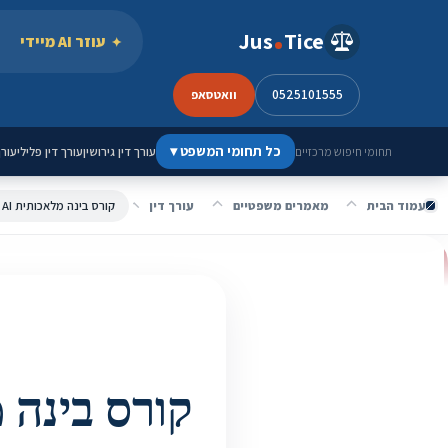
ילוג לתוכן
Jus
Tice
עוזר AI מיידי
0525101555
וואטסאפ
כל תחומי המשפט
▾
עורך דין גירושין
עורך דין פלילי
עורך
תחומי חיפוש מרכזיים
עמוד הבית
מאמרים משפטיים
עורך דין
קורס בינה מלאכותית AI מתקדם לעורכי דין | הכשרת עורכי דין בתחום הAI