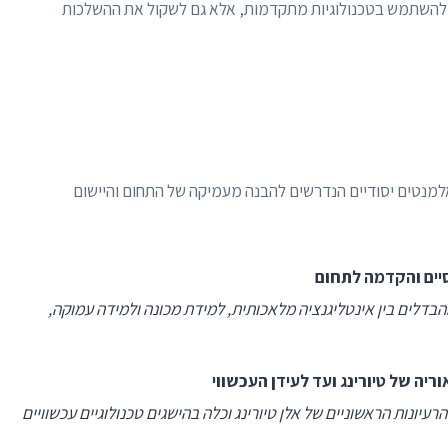
 להשתמש בטכנולוגיות מתקדמות, אלא גם לשקול את ההשלכות
ני עם אפשרויות בחירה לקורס AI, כולל אלמנטים יסודיים הנדרשים להבנה מעמיקה של התחום והיישום
סיים והקדמה לתחום
יס התאורטי והמעשי של AI, הבנת ההבדלים בין אינטליגנציה מלאכותית, למידת מכונה ולמידה עמוקה,
יה של טיורינג ועד לעידן העכשווי
התפתחות ההיסטורית של AI, החל מהרעיונות הראשוניים של אלן טיורינג וכלה בהישגים טכנולוגיים עכשוויים