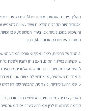
תהליך פיתוח והטמעת טכנול
אלגוריתמיות מקבלות החלטות אשר עשויות להשפיע על 
והשימוש בטכנולוגיות אלו. בעידן המשפטי, שבו זכויות, 
הסוגיות האתיות הקשורות ל-AI, כגון:
1. הגנה על פרטיות, כיצד נאסף ומאוחסן המידע המשפטי?
2. שקיפות באלגוריתמים, האם ניתן להבין ולפקח על תהליכי קבלת ההחלטות?
3. הימנעות מהטיות, כיצד נוודא שהאלגוריתמים אינם מפלים קבוצות שונות באוכלוסייה?
4. אחריות משפטית, מי אחראי לתוצאות שגויות או החלטות מוטעות של מערכת AI?
5. שמירה על סודיות, כיצד ניתן להבטיח שמידע רגיש לא ידלוף במהלך העיבוד האוטומטי?
האתיקה בבינה מלאכותית היא נושא רחב ומורכב, ודורש