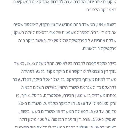
שיקגו. מאוחר יותר, החברה יעצה לחברות אמריקאיות המשקיעות
באמריקה הלטינית.
בשנת 1949, המשרד פתח מחדש עם ג'ון מקנזי, ליטיגטור שסיים
את לימודיו בבית הספר למשפטים של אוניברסיטת לויולה בשיקגו,
שלקח אחריות על הפרקטיקה של ליטיגציה, כאשר בייקר בנה
פרקטיקה בינלאומית.
בייקר מקנזי הפכה לחברה בינלאומית החל משנת 1955, כאשר
עורך דין בוונצואלה יצר קשר עם בייקר מקנזי בנוגע לפתיחת
משרד למיזם משותף בקראקס. בנו של ראסל בייקר, דונלד, עבר
לקראקס כדי לשגר את משרד הלוויין. בשלוש השנים הבאות
נפתחו משרדים בוושינגטון הבירה, אמסטרדם, בריסל, ציריך, ניו
יורק וסאו פאולו. עד 1978 היו לבייקר מקנזי 26 משרדים ב-20
מדינות. עד 1990 הפעילה המשרד 49 משרדים בשש יבשות,
העסיקו כ-1500 עורכי דין והניבה הכנסות של 400 מיליון דולר.
באוקטובר 2006, יוניליוור בחרה במשרד לנהל את תיק הסימנים