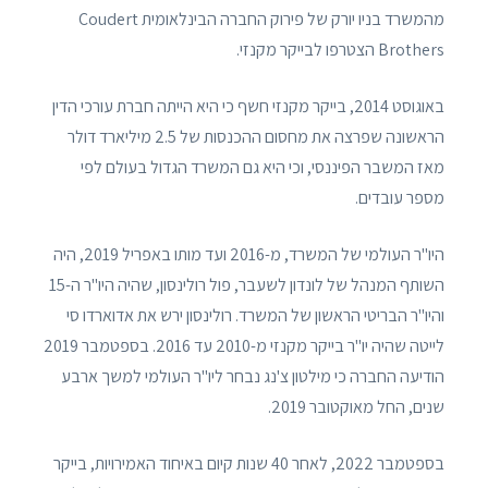
מהמשרד בניו יורק של פירוק החברה הבינלאומית Coudert
Brothers הצטרפו לבייקר מקנזי.
באוגוסט 2014, בייקר מקנזי חשף כי היא הייתה חברת עורכי הדין
הראשונה שפרצה את מחסום ההכנסות של 2.5 מיליארד דולר
מאז המשבר הפיננסי, וכי היא גם המשרד הגדול בעולם לפי
מספר עובדים.
היו"ר העולמי של המשרד, מ-2016 ועד מותו באפריל 2019, היה
השותף המנהל של לונדון לשעבר, פול רולינסון, שהיה היו"ר ה-15
והיו"ר הבריטי הראשון של המשרד. רולינסון ירש את אדוארדו סי
לייטה שהיה יו"ר בייקר מקנזי מ-2010 עד 2016. בספטמבר 2019
הודיעה החברה כי מילטון צ'נג נבחר ליו"ר העולמי למשך ארבע
שנים, החל מאוקטובר 2019.
בספטמבר 2022, לאחר 40 שנות קיום באיחוד האמירויות, בייקר