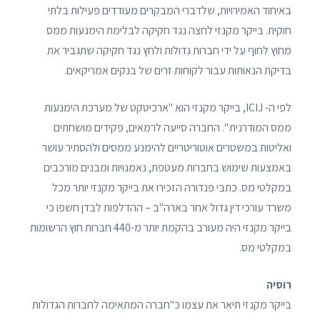
באיחוד האמירויות, שלדברי המבקרים מעודדים פעילות בלתי
חוקית. בייקר מקנזי לחצה נגד חקיקה לבלימת הימנעות ממס
מחוץ לחוף על ידי חברות גדולות ולחץ נגד חקיקה שתגביר את
בדיקת הנאותות עבור לקוחות זרים של בנקים אמריקאים.
לפי ה- ICIJ, בייקר מקנזי הוא "ארכיטקט של מערכת הימנעות
ממס המודרנית ". החברה סייעה לרמאים, פקידים מושחתים
ואליטות במשטרים אוטוריטריים להימנע ממסים ולהסתיר עושר
באמצעות שימוש בחברות מעטפת, נאמנויות ומבנים מורכבים
במקלטי מס. כתבי פנדורה הזכירו את בייקר מקנזי יותר מכל
משרד עורכי דין גדול אחר בארה"ב – ההדלפות לבדן חשפו כי
בייקר מקנזי היה מעורב בהקמת יותר מ-440 חברות חוץ הרשומות
במקלטי מס.
רוסיה
בייקר מקנזי תיאר את עצמו כ"חברה המתאימה לחברות הגדולות