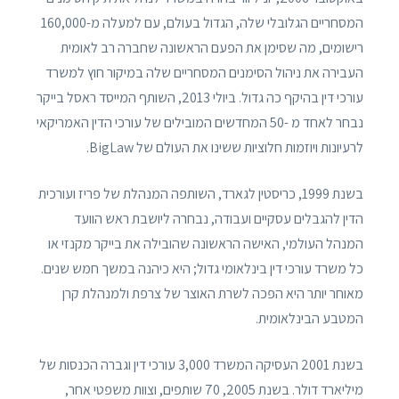
המסחריים הגלובלי שלה, הגדול בעולם, עם למעלה מ-160,000
רישומים, מה שסימן את הפעם הראשונה שחברה רב לאומית
העבירה את ניהול הסימנים המסחריים שלה במיקור חוץ למשרד
עורכי דין בהיקף כה גדול. ביולי 2013, השותף המייסד ראסל בייקר
נבחר לאחד מ -50 המחדשים המובילים של עורכי הדין האמריקאי
לרעיונות ויוזמות חלוציות ששינו את העולם של BigLaw.
בשנת 1999, כריסטין לגארד, השותפה המנהלת של פריז ועורכית
הדין להגבלים עסקיים ועבודה, נבחרה ליושבת ראש הוועד
המנהל העולמי, האישה הראשונה שהובילה את בייקר מקנזי או
כל משרד עורכי דין בינלאומי גדול; היא כיהנה במשך חמש שנים.
מאוחר יותר היא הפכה לשרת האוצר של צרפת ולמנהלת קרן
המטבע הבינלאומית.
בשנת 2001 העסיקה המשרד 3,000 עורכי דין וגברה הכנסות של
מיליארד דולר. בשנת 2005, 70 שותפים, וצוות משפטי אחר,