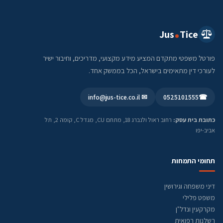
Jus
Tice
פורטל משפטי מתקדם המציע מידע מקצועי, מדריכים, וחיבור ישיר
לעורכי דין מתאימים בישראל, הכל בממשק אחד.
✉ info@jus-tice.co.il
0525101555
☎
כתובת בית עסק:
רחוב ראול ולנברג 18, מתחם CU, מגדל C, קומה 2, תל
אביב-יפו
תחומי התמחות
דיני משפחה וגירושין
משפט פלילי
מקרקעין ונדל"ן
רשלנות רפואית