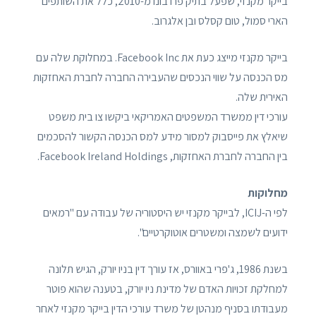
בייקר מקנזי, שפעל בתיק פרו בונו מ-2010, כלל את השותפים
הארי סמול, טום קסלס ובן אלגרוב.
בייקר מקנזי מייצג כעת את Facebook Inc. במחלוקת שלה עם
מס הכנסה על שווי הנכסים שהעבירה החברה לחברת האחזקות
האירית שלה.
עורכי דין ממשרד המשפטים האמריקאי ביקשו צו בית משפט
שיאלץ את פייסבוק למסור מידע למס הכנסה הקשור להסכמים
בין החברה לחברת האחזקות, Facebook Ireland Holdings.
מחלוקות
לפי ה-ICIJ, לבייקר מקנזי יש היסטוריה של עבודה עם "רמאים
ידועים לשמצה ומשטרים אוטוקרטיים".
בשנת 1986, ג'פרי באוורס, אז עורך דין בניו יורק, הגיש תלונה
למחלקת זכויות האדם של מדינת ניו יורק, בטענה שהוא פוטר
מעבודתו בסניף מנהטן של משרד עורכי הדין בייקר מקנזי לאחר