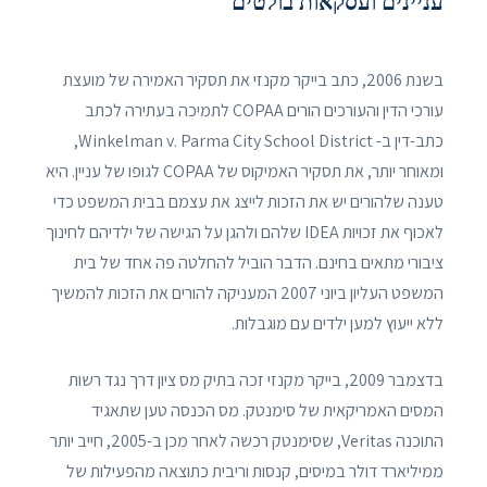
עניינים ועסקאות בולטים
בשנת 2006, כתב בייקר מקנזי את תסקיר האמירה של מועצת
עורכי הדין והעורכים הורים COPAA לתמיכה בעתירה לכתב
כתב-דין ב- Winkelman v. Parma City School District,
ומאוחר יותר, את תסקיר האמיקוס של COPAA לגופו של עניין. היא
טענה שלהורים יש את הזכות לייצג את עצמם בבית המשפט כדי
לאכוף את זכויות IDEA שלהם ולהגן על הגישה של ילדיהם לחינוך
ציבורי מתאים בחינם. הדבר הוביל להחלטה פה אחד של בית
המשפט העליון ביוני 2007 המעניקה להורים את הזכות להמשיך
ללא ייעוץ למען ילדים עם מוגבלות.
בדצמבר 2009, בייקר מקנזי זכה בתיק מס ציון דרך נגד רשות
המסים האמריקאית של סימנטק. מס הכנסה טען שתאגיד
התוכנה Veritas, שסימנטק רכשה לאחר מכן ב-2005, חייב יותר
ממיליארד דולר במיסים, קנסות וריבית כתוצאה מהפעילות של