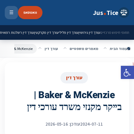
ילוג לתוכן
Jus
Tice
וואטסאפ
☰
פתיחת 
עורך דין גירושין
עורך דין פלילי
עורך דין מקרקעין
עורך דין רשלנות רפואית
תחומי חיפוש מרכזיים
עמוד הבית
מאמרים משפטיים
עורך דין
Baker & McKenzie | בייקר מקנזי משרד עורכי דין
פתח סרגל נגישות
עורך דין
Baker & McKenzie |
בייקר מקנזי משרד עורכי דין
2024-07-11
עודכן: 2026-05-16