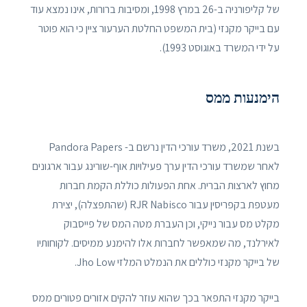
של קליפורניה ב-26 במרץ 1998, ומסיבות ברורות, אינו נמצא עוד
עם בייקר מקנזי (בית המשפט החלטת הערעור ציין כי הוא פוטר
על ידי המשרד באוגוסט 1993).
הימנעות ממס
בשנת 2021, משרד עורכי הדין נרשם ב- Pandora Papers
לאחר שמשרד עורכי הדין ערך פעילויות אוף-שורינג עבור ארגונים
מחוץ לארצות הברית. אחת הפעולות כוללת הקמת חברות
מעטפת בקפריסין עבור RJR Nabisco (שהתפצלה), יצירת
מקלט מס עבור נייקי, וכן העברת מטה המס של פייסבוק
לאירלנד, מה שמאפשר לחברות אלו להימנע ממיסים. לקוחותיו
של בייקר מקנזי כוללים את הנמלט המלזי Jho Low.
בייקר מקנזי התפאר בכך שהוא עוזר להקים אזורים פטורים ממס