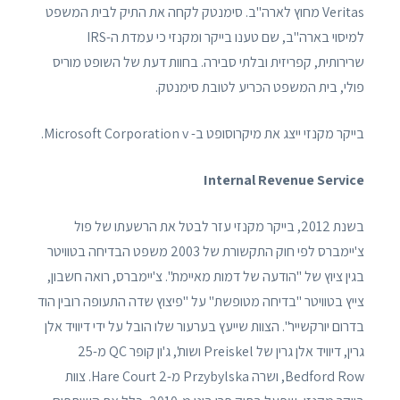
Veritas מחוץ לארה"ב. סימנטק לקחה את התיק לבית המשפט
למיסוי בארה"ב, שם טענו בייקר ומקנזי כי עמדת ה-IRS
שרירותית, קפריזית ובלתי סבירה. בחוות דעת של השופט מוריס
פולי, בית המשפט הכריע לטובת סימנטק.
בייקר מקנזי ייצג את מיקרוסופט ב- Microsoft Corporation v.
Internal Revenue Service
בשנת 2012, בייקר מקנזי עזר לבטל את הרשעתו של פול
צ'יימברס לפי חוק התקשורת של 2003 משפט הבדיחה בטוויטר
בגין ציוץ של "הודעה של דמות מאיימת". צ'יימברס, רואה חשבון,
צייץ בטוויטר "בדיחה מטופשת" על "פיצוץ שדה התעופה רובין הוד
בדרום יורקשייר". הצוות שייעץ בערעור שלו הובל על ידי דיוויד אלן
גרין, דיוויד אלן גרין של Preiskel ושות', ג'ון קופר QC מ-25
Bedford Row, ושרה Przybylska מ-2 Hare Court. צוות