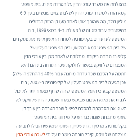
בהצלחה את משרד עורכי הדין על הטרדה מינית. בית משפט
קמא הורה למשרד עורכי הדין לשלם פיצויים עונשיים בסך 6.9
מיליון דולר, מה שהופך אותו לאחד מענקי הנזק הגדולים
בהיסטוריה עבור סוג זה של פעולה. ב-4 במאי 1998, בית
המשפט לערעורים בקליפורניה למחוז הראשון אישר את פסק דינו
של בית המשפט קמא במלואו, ובית המשפט העליון של
קליפורניה דחה ביקורת. מחלוקת שלאחר מכן בין עורכי הדין
המנצחים של וויקס באשר לחלוקת שכר הטרחה ביניהם (היא
חתמה על הסכם שכר טרחה מותנה עבור 40% מההחלמה שלה)
אכן הגיעה לבית המשפט העליון של קליפורניה ב-2002; בית
המשפט קבע כי היועץ המשפטי שהיה שותף מאוחר יותר לא יכול
לגבות את מלוא הסכום שביקש מאחר שעורכי הדין של וויקס לא
השיגו את הסכמתה להסכם לפיצול שכר הטרחה בין עורך דין
שותף מחברות שונות כנדרש על פי חוקי בית המשפט
בקליפורניה. מרטין ר. גרינשטיין, השותף שמעשיו הובילו לתביעה
מוצלחת של וויקס, קיבל תוכחה פומבית על ידי
לשכת עורכי הדין