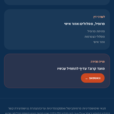
לעורכי דין
פרופיל, מסלולים ואזור אישי
פתיחת פרופיל
מסלולי הצטרפות
אזור אישי
פנייה מהירה
מועד קרוב? עדיף להתחיל עכשיו
וואטסאפ ←
תנאי שימוש
מדיניות פרטיות
ביטול ואספקה
מדיניות עריכה
הצהרת נגישות
יצירת קשר
המידע המופיע באתר Jus-Tice הינו מידע כללי בלבד ואינו מהווה ייעוץ משפטי מכל סוג שהוא.