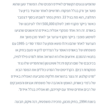
שהופיעו נגעים הקשורים לאיידס הפנים שלו. המשרד טען שהוא
פוטר אך ורק בגלל תפקודו. חודשיים לאחר שהעיד בדיון על
התלונה, הוא מת בגיל 33. התיק נפתר לטובתו בסוף דצמבר
כאשר בייקר מקנזי חויב לשלם 500,000 דולר לעיזבונו של
באוורס. זה היה אחד ממקרי אפליה באיידס הראשונים שהגיעו
לשימוע פומבי. בייקר מקנזי ערער אך לאחר מכן משך את
הערעור לאחר שהם ניהלו משא ומתן על הסדר סודי ב-1995 עם
משפחתו של באוורס האוסר על הצדדים לדון אי פעם בתיק או
בתנאי ההסכם. אירועים אלו היו השראה אחת לסרט פילדלפיה,
בכיכובם של טום הנקס ודנזל וושינגטון (שהתסריט שלו נגזר
ממקורות רבים). הקרדיטים של הסרט כוללים את המסר הבא:
"סרט קולנוע זה נוצר בהשראת חלקית מתביעת האפליה באיידס
של ג'פרי באוורס, האומץ והאהבה של משפחת אנגיוס והמאבקים
של רבים אחרים שיחד עם יקיריהם, חוו אפליה בגלל איידס".
בשנת 1994, בתיק מכונן, מזכירה משפטית, רנה וויקס, תבעה