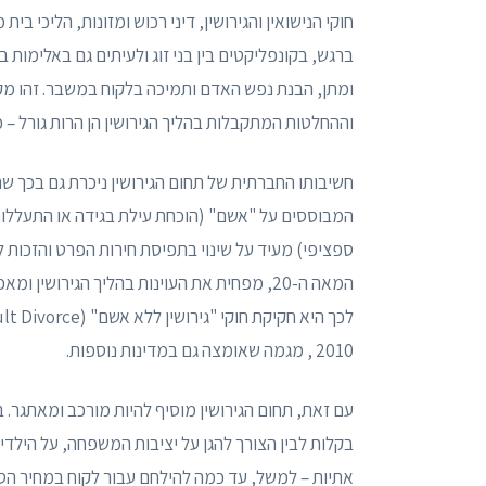
חוקי הנישואין והגירושין, דיני רכוש ומזונות, הליכי ב
ברגש, בקונפליקטים בין בני זוג ולעיתים גם באלימו
ומתן, הבנת נפש האדם ותמיכה בלקוח במשבר. זהו מק
וההחלטות המתקבלות בהליך הגירושין הן הרות גורל – כ
חשיבותו החברתית של תחום הגירושין ניכרת גם בכך ש
המבוססים על "אשם" (הוכחת עילת בגידה או התעללות)
ספציפי) מעיד על שינוי בתפיסת חירות הפרט והזכות ל
המאה ה-20, מפחית את העוינות בהליך הגירושי
2010 , מגמה שאומצה גם במדינות נוספות.
עם זאת, תחום הגירושין מוסיף להיות מורכב ומאתגר. 
בקלות לבין הצורך להגן על יציבות המשפחה, על הילדים
אתיות – למשל, עד כמה להילחם עבור לקוח במחיר הס