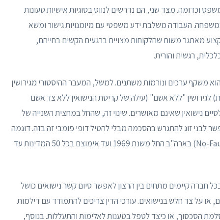
ית משפט וכדומה. מצד שני, הם נדרשים לנווט בסוגיות אישיות טעונות
ת במשפחה. העבודה משלבת ידע משפטי עם מיומנויות גישור ומשא
צוע מאתגר משום שהלקוחות מצויים ברגעים הקשים בחייהם,
לכלית, רגשית והורית.
הוא משקף ערכים ונורמות משתנים. למשל, המעבר ההיסטורי מגירושין
 לגירושין "ללא אשם" (עילה של קריסת הנישואין ללא צד אשם
סיים נישואין שאינם מאושרים. שינוי זה, שהחל במחצית השנייה של
ן ומאפשר לבני זוג להתגרש בהסכמה מבלי להטיל דופי פומבי זה בזה. דוגמה
לכך היא חקיקת חוקי "גירושין ללא אשם" (No-Fault Divorce) בארה"ב החל משנת 1969 ועד אימוצם בכל 50 המדינות עד
בכל חברה קיימים מתחים בין הרצון לאפשר סיום קשר נישואים כושל
, או על צד חלש בנישואים. עורכי הדין צריכים להתמודד עם דילמות
למת הסכסוך, או כיצד לטפל בטענות לאלימות והתעללות. בנוסף,