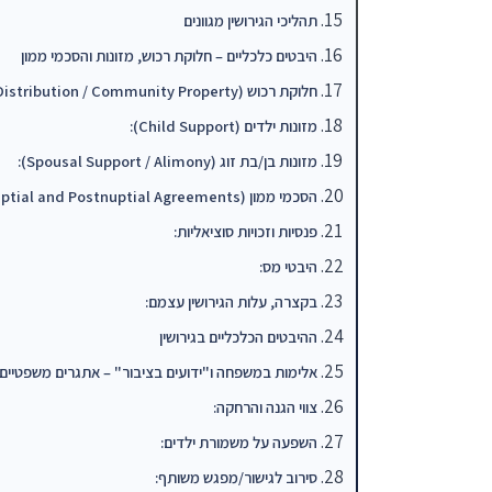
תהליכי הגירושין מגוונים
היבטים כלכליים – חלוקת רכוש, מזונות והסכמי ממון
חלוקת רכוש (Equitable Distribution / Community Property):
מזונות ילדים (Child Support):
מזונות בן/בת זוג (Spousal Support / Alimony):
הסכמי ממון (Prenuptial and Postnuptial Agreements):
פנסיות וזכויות סוציאליות:
היבטי מס:
בקצרה, עלות הגירושין עצמם:
ההיבטים הכלכליים בגירושין
אלימות במשפחה ו"ידועים בציבור" – אתגרים משפטיים 
צווי הגנה והרחקה:
השפעה על משמורת ילדים:
סירוב לגישור/מפגש משותף: