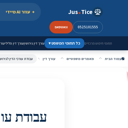
ילוג לתוכן
Jus
Tice
עוזר AI מיידי
0525101555
וואטסאפ
כל תחומי המשפט
▾
עורך דין גירושין
עורך דין פלילי
עורך
תחומי חיפוש מרכזיים
עמוד הבית
מאמרים משפטיים
עורך דין
עבודת עור