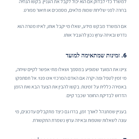
למשרד כדי לבדוק אם הוא יכול לקבל את העניין. בקשו הנחיה
ברורה לפני שליחת שמות מלאים, מסמכים או תיאור מפורט.
אם המשרד מבקש מידע, שאלו מי יקבל אותו, לאיזו מטרה הוא
נדרש ובאיזה ערוץ נכון להעביר אותו.
6. זמינות שמתאימה למועד
ציינו את המועד שמופיע במסמך ושאלו מתי אפשר לקיים שיחה,
מי זמין לטפל ומה יקרה אם האדם המרכזי אינו פנוי. אל תסתפקו
באמירה כללית על זמינות. בקשו להבין את הצעד הבא ואת הזמן
הדרוש לבדיקת החומר שכבר קיים.
בעניין שמתנהל לאורך זמן, בררו גם כיצד מתקבלים עדכונים, מי
עונה לשאלות שוטפות ובאיזה ערוץ נשמרת התקשורת.