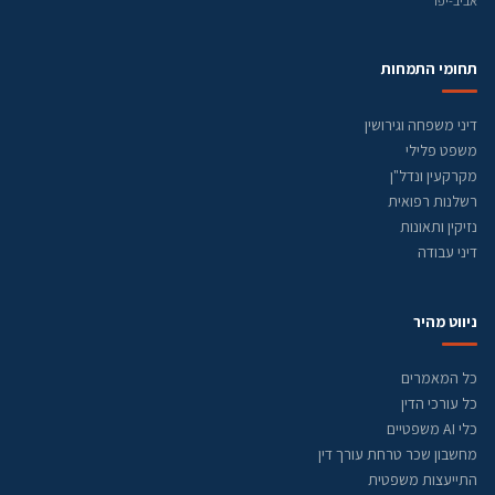
אביב-יפו
תחומי התמחות
דיני משפחה וגירושין
משפט פלילי
מקרקעין ונדל"ן
רשלנות רפואית
נזיקין ותאונות
דיני עבודה
ניווט מהיר
כל המאמרים
כל עורכי הדין
כלי AI משפטיים
מחשבון שכר טרחת עורך דין
התייעצות משפטית