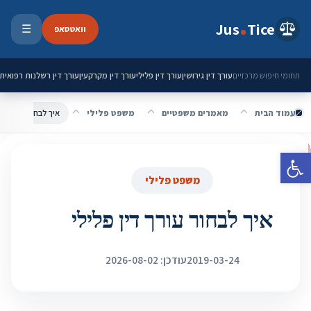
ילוג לתוכן
Jus
Tice
וואטסאפ
☰
פתיחת 
עורך דין גירושין
עורך דין פלילי
עורך דין מקרקעין
עורך דין רשלנות רפואית
תחומי חיפוש מרכזיים
עמוד הבית
מאמרים משפטיים
משפט פלילי
איך לבחור עורך דין
פתח סרגל נגישות
משפט פלילי
איך לבחור עורך דין פלילי
2019-03-24
עודכן: 2026-08-02