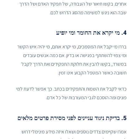
אחרים. בקשו תיאור של העבודה, של תפקיד האדם ושל הדרך
שבה הוא ניגש למשימה מהסוג הדרוש לכם.
4. מי יקרא את החומר ומי יופיע
בררו מי יקבל את המסמכים, מי יקרא אותם, מי יהיה איש הקשר
ומי צפוי להשתתף בפגישה או בדיון. אם כמה אנשים עובדים
במשרד, בקשו להבין את חלוקת התפקידים ואת הדרך לקבל
תשובה כאשר המטפל הקבוע אינו זמין.
כדאי לקבל את השמות והתפקידים בכתב. כך אפשר לדעת למי
פונים ומה הוסכם לגבי המעורבות של כל אדם.
5. בדיקת ניגוד עניינים לפני מסירת פרטים מלאים
אמרו שקיימים צדדים נוספים ושאלו איזה מידע מינימלי דרוש