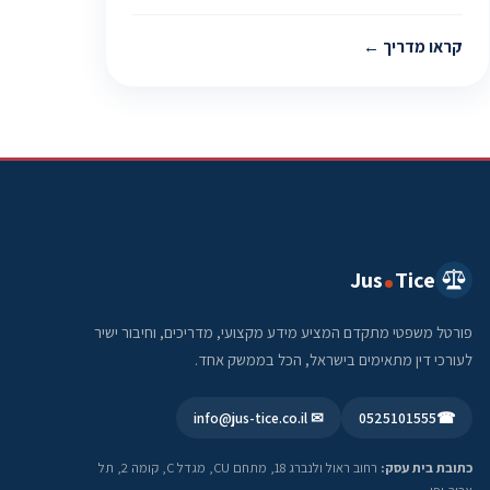
קראו מדריך
Jus
Tice
פורטל משפטי מתקדם המציע מידע מקצועי, מדריכים, וחיבור ישיר
לעורכי דין מתאימים בישראל, הכל בממשק אחד.
✉ info@jus-tice.co.il
0525101555
☎
כתובת בית עסק:
רחוב ראול ולנברג 18, מתחם CU, מגדל C, קומה 2, תל