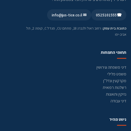
✉ info@jus-tice.co.il
0525101555
☎
כתובת בית עסק:
רחוב ראול ולנברג 18, מתחם CU, מגדל C, קומה 2, תל
אביב-יפו
תחומי התמחות
דיני משפחה וגירושין
משפט פלילי
מקרקעין ונדל"ן
רשלנות רפואית
נזיקין ותאונות
דיני עבודה
ניווט מהיר