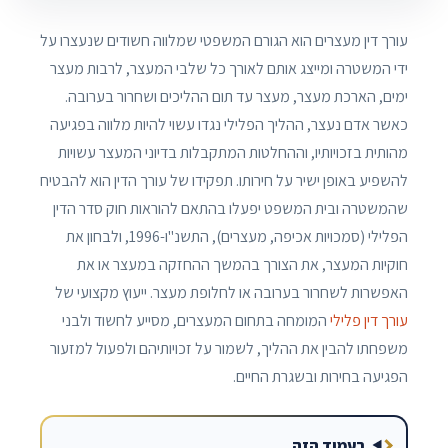
עורך דין מעצרים הוא הגורם המשפטי שמלווה חשודים שנעצרו על
ידי המשטרה ומייצג אותם לאורך כל שלבי המעצר, לרבות מעצר
ימים, הארכת מעצר, מעצר עד תום ההליכים ושחרור בערובה.
כאשר אדם נעצר, ההליך הפלילי נגדו עשוי להיות מלווה בפגיעה
מהותית בזכויותיו, וההחלטות המתקבלות בדיוני המעצר עשויות
להשפיע באופן ישיר על חירותו. תפקידו של עורך הדין הוא להבטיח
שהמשטרה ובית המשפט יפעלו בהתאם להוראות חוק סדר הדין
הפלילי (סמכויות אכיפה, מעצרים), התשנ"ו-1996, ולבחון את
חוקיות המעצר, את הצורך בהמשך ההחזקה במעצר או את
האפשרות לשחרור בערובה או לחלופת מעצר. ייעוץ מקצועי של
עורך דין פלילי
המומחה בתחום המעצרים, מסייע לחשוד ולבני
משפחתו להבין את ההליך, לשמור על זכויותיהם ולפעול למזעור
הפגיעה בחירות ובשגרת החיים.
בעמוד הזה