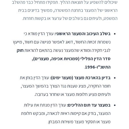
שיכולים להשפיע על תוצאות ההליך. תפקידו מתחיל כבר מהשלב
הראשוני של המעצר בתחנת המשטרה, ממשיך בדיונים בבית
המשפט, ולעיתים גם בשלבים של ערעור או בקשות חוזרות.
בשלב העיכוב והמעצר הראשוני:
עורך הדין מוודא כי
נשמרות זכויות החשוד, דואג לאפשר פגישה עם חשוד, מייעץ
לגבי חקירה ומוודא שהמעצר נעשה בהתאם להוראות
חוק
סדר הדין הפלילי (סמכויות אכיפה, מעצרים),
התשנ"ו-1996
.
בדיון בהארכת מעצר (מעצר ימים):
עורך הדין בוחן את
חומר החקירה, מציג טענות נגד הצורך בהמשך המעצר,
ולעיתים מציע חלופות מעצר או שחרור בערובה.
במעצר עד תום ההליכים:
עורך הדין מנתח את עילות
המעצר, בודק אם קיימות ראיות לכאורה, ומבקש חלופת
מעצר או תסקיר מעצר משירות המבחן.