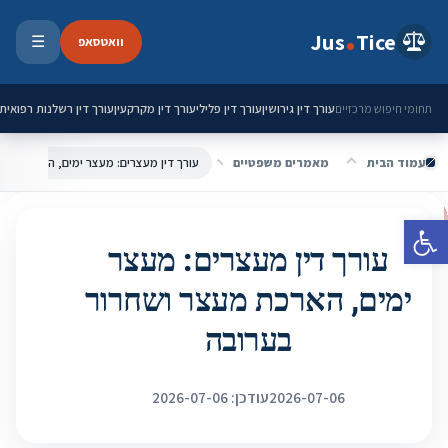
ילוג לתוכן
Jus
Tice
וואטסאפ
☰
פתיחת 
עורך דין גירושין
עורך דין פלילי
עורך דין מקרקעין
עורך דין רשלנות רפואית
תחומי חיפוש מרכזיים
עמוד הבית
מאמרים משפטיים
עורך דין מעצרים: מעצר ימים, הארכת מעצ
פתח סרגל נגישות
עורך דין מעצרים: מעצר
ימים, הארכת מעצר ושחרור
בערובה
2026-07-06
עודכן: 2026-07-06