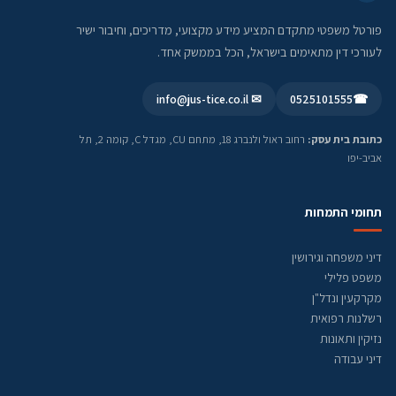
פורטל משפטי מתקדם המציע מידע מקצועי, מדריכים, וחיבור ישיר
לעורכי דין מתאימים בישראל, הכל בממשק אחד.
✉ info@jus-tice.co.il
0525101555
☎
כתובת בית עסק:
רחוב ראול ולנברג 18, מתחם CU, מגדל C, קומה 2, תל
אביב-יפו
תחומי התמחות
דיני משפחה וגירושין
משפט פלילי
מקרקעין ונדל"ן
רשלנות רפואית
נזיקין ותאונות
דיני עבודה