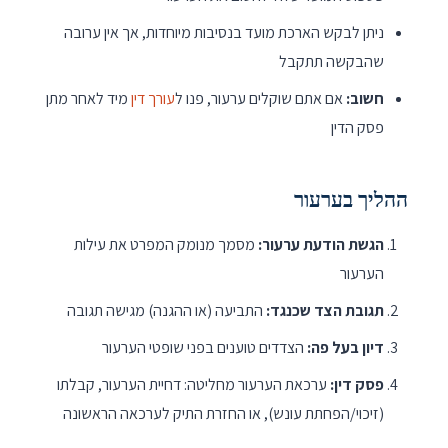
ניתן לבקש הארכת מועד בנסיבות מיוחדות, אך אין ערובה
שהבקשה תתקבל
חשוב:
אם אתם שוקלים ערעור, פנו ל
עורך דין
מיד לאחר מתן
פסק הדין
ההליך בערעור
הגשת הודעת ערעור:
מסמך מנומק המפרט את עילות
הערעור
תגובת הצד שכנגד:
התביעה (או ההגנה) מגישה תגובה
דיון בעל פה:
הצדדים טוענים בפני שופטי הערעור
פסק דין:
ערכאת הערעור מחליטה: דחיית הערעור, קבלתו
(זיכוי/הפחתת עונש), או החזרת התיק לערכאה הראשונה