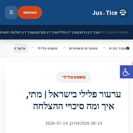
ילוג לתוכן
Jus
Tice
וואטסאפ
☰
פתיחת 
עורך דין גירושין
עורך דין פלילי
עורך דין מקרקעין
עורך דין רשלנות רפואית
תחומי חיפוש מרכזיים
עמוד הבית
מאמרים משפטיים
משפט פלילי
ערעור פלילי בישרא
פתח סרגל נגישות
משפט פלילי
ערעור פלילי בישראל | מתי,
איך ומה סיכויי ההצלחה
2026-05-13
עודכן: 2026-07-14