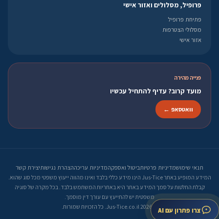
פרופיל, מסלולים ואזור אישי
פתיחת פרופיל
מסלולי הצטרפות
אזור אישי
פנייה מהירה
מועד קרוב? עדיף להתחיל עכשיו
וואטסאפ ←
תנאי שימוש
מדיניות פרטיות
ביטול ואספקה
מדיניות עריכה
הצהרת נגישות
יצירת קשר
המידע המופיע באתר Jus-Tice הינו מידע כללי בלבד ואינו מהווה ייעוץ משפטי מכל סוג שהוא.
קבלת החלטות על סמך המידע באתר היא באחריות המשתמש בלבד. בכל מקרה של סוגיה
משפטית יש להתייעץ עם עורך דין מוסמך.
© 2026 Jus-Tice.co.il. כל הזכויות שמורות.
צרו פתרון עם AI