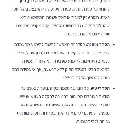
ראיות, או שמדובר בעניין שאינו מצדיק העמדה לדין, ניתן
להורות על סגירת התיק. סגירת תיק יכולה להתבצע בשל חוסר
ראיות, חוסר עניין לציבור או חוסר אשמה. המשמעות היא
שההליך הפלילי נגד החשוד מסתיים, אך במקרים מסוימים
יוותר רישום משטרתי בלבד.
הסדר מותנה:
הסדר זה מאפשר לחשוד להימנע מהעמדה
לדין פלילי, בתנאי שיקיים תנאים מסוימים (כגון טיפול, פיצוי
לנפגע, התחייבות להימנע מעבירה דומה ועוד). עמידה
בתנאים תביא לסגירת התיק ללא הרשעה, אך אי עמידה בהם
תוביל להמשך ההליך הפלילי.
הסדרי טיעון:
מדובר בהסכמה בין התביעה לנאשם על
הודאה בעובדות מסוימות בתמורה להקלה בעונש או שינוי
סעיף האישום. הסדר כזה טעון אישור בית המשפט, והוא
מאפשר לעיתים לסיים את ההליך במהירות יחסית ובוודאות
גבוהה לגבי התוצאה.