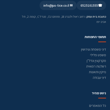
✉ info@jus-tice.co.il
0525101555
☎
כתובת בית עסק:
רחוב ראול ולנברג 18, מתחם CU, מגדל C, קומה 2, תל
אביב-יפו
תחומי התמחות
דיני משפחה וגירושין
משפט פלילי
מקרקעין ונדל"ן
רשלנות רפואית
נזיקין ותאונות
דיני עבודה
ניווט מהיר
כל המאמרים