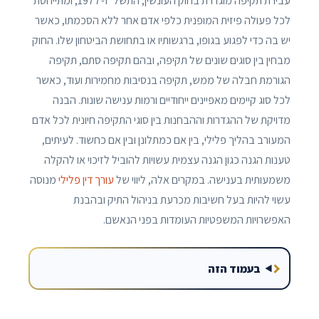
עבירת תקיפה מוגדרת בחוק העונשין, התשל"ז-1977, ומתייחסת
לכל פעולה פיזית המופנית כלפי אדם אחר ללא הסכמתו, כאשר
יש בה כדי לפגוע בגופו, ברגשותיו או בתחושת הביטחון שלו. החוק
מבחין בין סוגים שונים של תקיפה, ובהם תקיפה סתם, תקיפה
הגורמת חבלה של ממש, תקיפה בנסיבות מחמירות ועוד, כאשר
לכל סוג קיימים מאפיינים ייחודיים ורמות ענישה שונות. הבנה
מדויקת של ההגדרות וההבחנות בין סוגי התקיפה חיונית לכל אדם
המעורב בהליך פלילי, בין אם כמתלונן ובין אם כחשוד. לעיתים,
טענות הגנה כגון הגנה עצמית עשויות להוביל לזיכוי או להקלה
משמעותית בענישה. במקרים אלה, ליווי של
עורך דין פלילי
מנוסה
עשוי להיות בעל חשיבות מכרעת בניהול התיק ובהבנת
האפשרויות המשפטיות העומדות בפני הנאשם.
בעמוד הזה