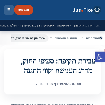
ילוג לתוכן
Jus
Tice
וואטסאפ
☰
פתיחת 
עורך דין גירושין
עורך דין פלילי
עורך דין מקרקעין
עורך דין רשלנות רפואית
תחומי חיפוש מרכזיים
עמוד הבית
מאמרים משפטיים
עבירת תקיפה: סעיפי החוק, מדרג הענישה 
פתח סרגל נגישות
עבירת תקיפה: סעיפי החוק,
מדרג הענישה וקווי ההגנה
2026-07-08
עודכן: 2026-07-07