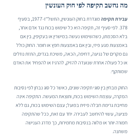
מה נחשב תקיפה לפי חוק העונשין
עבירת תקיפה
מוגדרת בחוק העונשין, התשל"ז-1977, בסעיף
378. לפי סעיף זה, תקיפה היא כל שימוש בכוח נגד אדם אחר,
בלא הסכמתו, כשהשימוש נעשה במישרין או בעקיפין, בין אם
באמצעות מגע פיזי, ובין אם באמצעות חפץ או חומר. החוק כולל
גם מקרים של נגיעה, דחיפה, הכאה, משיכת בגדים, התזת נוזלים
או כל פעולה אחרת שנועדה להזיק, להרגיז או להפחיד את האדם
שמותקף.
החוק מבחין בין סוגי תקיפה שונים, כאשר כל סוג נבחן לפי נסיבות
המקרה, עוצמת השימוש בכוח, ותוצאת המעשה. התקיפה אינה
מחייבת גרימת חבלה פיזית בפועל; עצם השימוש בכוח, גם ללא
פציעה, עשוי להיחשב לעבירה. יחד עם זאת, ככל שהתקיפה
חמורה יותר או מלווה בנסיבות מחמירות, כך מדרג הענישה
משתנה.