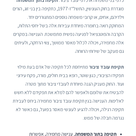
כלפי בני משפחה או כלפי עובד ציבור.
תקיפה בתוך המשפחה
מוגדרת בחוק העונשין, התשל"ז-1977, כתקיפה בין בני זוג, הורים
וילדיהם, אחים, או קרובי משפחה נוספים המתגוררים יחד.
המחוקק רואה בחומרה מיוחדת עבירות אלה בשל יחסי התלות,
הקרבה והפוטנציאל לפגיעה נפשית מתמשכת. הענישה במקרים
אלה מחמירה, ויכולה לכלול מאסר ממושך, צווי הרחקה, ולעיתים
גם מעקב של שירותי הרווחה.
תקיפת עובד ציבור
מתייחסת לכל תקיפה של אדם בעת מילוי
תפקידו הציבורי, כגון שוטר, רופא בבית חולים, מורה, פקח עירוני
ועוד. החוק מעניק הגנה מיוחדת לעובדי ציבור מתוך מטרה
להבטיח את שלומם ולאפשר להם למלא את תפקידם ללא חשש
לאלימות. הענישה בגין תקיפת עובד ציבור מחמירה ביחס לעבירת
תקיפה רגילה, ויכולה להגיע לעונשי מאסר בפועל, גם כאשר לא
נגרמה חבלה של ממש.
תקיפה בתוך המשפחה
, ענישה מחמירה, אפשרות