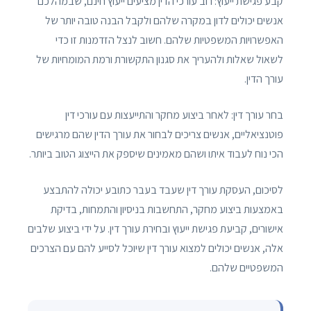
קבע פגישת ייעוץ: רוב עורכי הדין מציעים ייעוץ חינם, שבמהלכם
אנשים יכולים לדון במקרה שלהם ולקבל הבנה טובה יותר של
האפשרויות המשפטיות שלהם. חשוב לנצל הזדמנות זו כדי
לשאול שאלות ולהעריך את סגנון התקשורת ורמת המומחיות של
עורך הדין.
בחר עורך דין: לאחר ביצוע מחקר והתייעצות עם עורכי דין
פוטנציאליים, אנשים צריכים לבחור את עורך הדין שהם מרגישים
הכי נוח לעבוד איתו ושהם מאמינים שיספק את הייצוג הטוב ביותר.
לסיכום, העסקת עורך דין שעבד בעבר כתובע יכולה להתבצע
באמצעות ביצוע מחקר, התחשבות בניסיון והתמחות, בדיקת
אישורים, קביעת פגישת ייעוץ ובחירת עורך דין. על ידי ביצוע שלבים
אלה, אנשים יכולים למצוא עורך דין שיוכל לסייע להם עם הצרכים
המשפטיים שלהם.