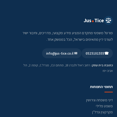
Jus
Tice
פורטל משפטי מתקדם המציע מידע מקצועי, מדריכים, וחיבור ישיר
לעורכי דין מתאימים בישראל, הכל בממשק אחד.
✉ info@jus-tice.co.il
0525101555
☎
כתובת בית עסק:
רחוב ראול ולנברג 18, מתחם CU, מגדל C, קומה 2, תל
אביב-יפו
תחומי התמחות
דיני משפחה וגירושין
משפט פלילי
מקרקעין ונדל"ן