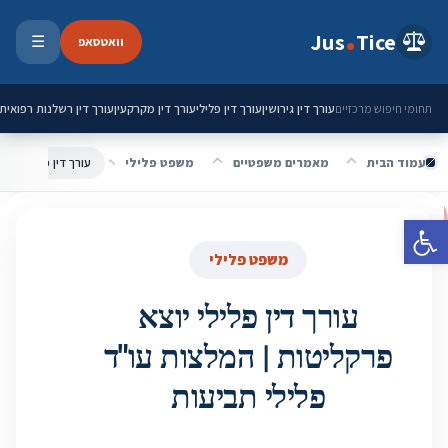
ילוג לתוכן
Jus
Tice
וואטסאפ
☰
פתיחת 
עורך דין גירושין
עורך דין פלילי
עורך דין מקרקעין
עורך דין רשלנות רפואית
תחומי חיפוש מרכזיים
עמוד הבית
מאמרים משפטיים
משפט פלילי
עורך דין פלילי יוצא
פתח סרגל נגישות
משפט פלילי
עורך דין פלילי יוצא
פרקליטות | המלצות עו"ד
פלילי תביעות