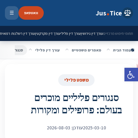
ילוג לתוכן
Jus
Tice
וואטסאפ
☰
פתיחת 
עורך דין גירושין
עורך דין פלילי
עורך דין מקרקעין
עורך דין רשלנות רפואית
תחומי חיפוש מרכזיים
עמוד הבית
מאמרים משפטיים
עורך דין פלילי
סנגורים פליליים
פתח סרגל נגישות
משפט פלילי
סנגורים פליליים מוכרים
בעולם: פרופילים ומקורות
2025-03-10
עודכן: 2026-08-03