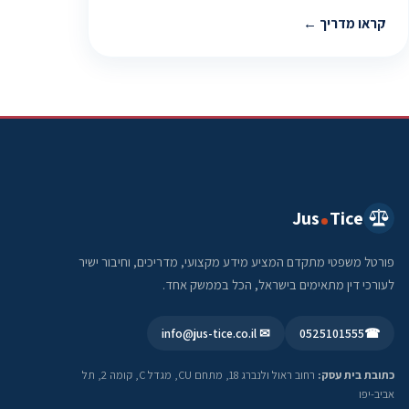
קראו מדריך
Jus
Tice
פורטל משפטי מתקדם המציע מידע מקצועי, מדריכים, וחיבור ישיר
לעורכי דין מתאימים בישראל, הכל בממשק אחד.
✉ info@jus-tice.co.il
0525101555
☎
כתובת בית עסק:
רחוב ראול ולנברג 18, מתחם CU, מגדל C, קומה 2, תל
אביב-יפו