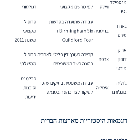
מנספילד
וויילס
לפי מרשם מקצועי
רגולטורי
KC
עבודה שתועדה בפרשות
פרופיל
גארת
בריטניה
Birmingham Six ו-
מקצועי
פירס
Guildford Four
משנת 2011
אריק
קריירה כעורך דין פלילי ולאחריה
פרופיל
דופון
צרפת
כהונה כשר המשפטים
ממשלתי
מורטי
פרלמנט
ג'וליה
עבודה משפטית בתיקים שזכו
איטליה
וסוכנות
בונג'ורנו
לסיקור לצד כהונה בסנאט
ידיעות
דוגמאות היסטוריות מארצות הברית