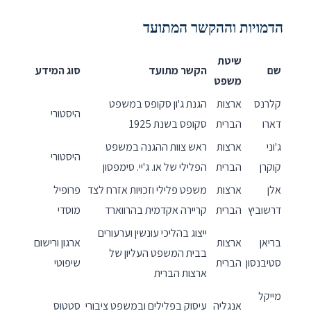
הדמויות וההקשר המתועד
שיטת
שם
הקשר מתועד
סוג המידע
משפט
קלרנס
ארצות
הגנת ג'ון סקופס במשפט
היסטורי
דארו
הברית
סקופס בשנת 1925
ג'וני
ארצות
ראש צוות ההגנה במשפט
היסטורי
קוקרן
הברית
הפלילי של או. ג'יי. סימפסון
אלן
ארצות
משפט פלילי וזכויות אזרח לצד
פרופיל
דרשוביץ
הברית
קריירה אקדמית בהרווארד
מוסדי
ייצוג בהליכי עונשין וערעורים
בריאן
ארצות
ארגון ורישום
בבית המשפט העליון של
סטיבנסון
הברית
שיפוטי
ארצות הברית
מייקל
אנגליה
עיסוק בפלילים ובמשפט ציבורי
סטטוס