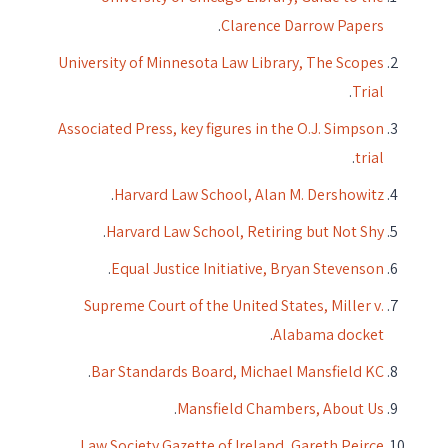
.
Clarence Darrow Papers
University of Minnesota Law Library, The Scopes
.
Trial
Associated Press, key figures in the O.J. Simpson
.
trial
.
Harvard Law School, Alan M. Dershowitz
.
Harvard Law School, Retiring but Not Shy
.
Equal Justice Initiative, Bryan Stevenson
Supreme Court of the United States, Miller v.
.
Alabama docket
.
Bar Standards Board, Michael Mansfield KC
.
Mansfield Chambers, About Us
Law Society Gazette of Ireland, Gareth Peirce