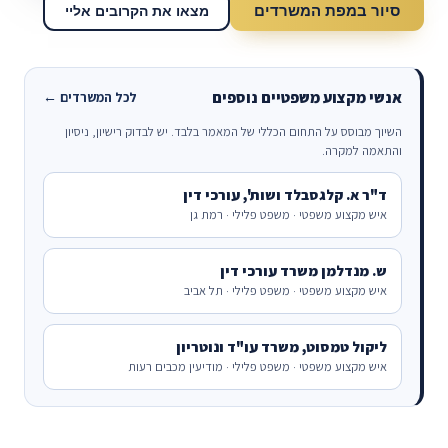
סיור במפת המשרדים
מצאו את הקרובים אליי
אנשי מקצוע משפטיים נוספים
לכל המשרדים ←
השיוך מבוסס על התחום הכללי של המאמר בלבד. יש לבדוק רישיון, ניסיון
והתאמה למקרה.
ד"ר א. קלגסבלד ושות', עורכי דין
איש מקצוע משפטי · משפט פלילי · רמת גן
ש. מנדלמן משרד עורכי דין
איש מקצוע משפטי · משפט פלילי · תל אביב
ליקול טמסוט, משרד עו"ד ונוטריון
איש מקצוע משפטי · משפט פלילי · מודיעין מכבים רעות