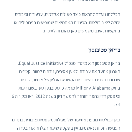
הכללתו נועדה להראות כיצד פעילות אקדמית, ערעורית וציבורית
יכולה ליצור בולטות. הכינויים המחמיאים שמופיעים בפרופילים או
בתקשורת אינם משמשים כאן כהוכחה לאיכות.
בריאן סטיבנסון
בריאן סטיבנסון הוא מייסד ומנכ"ל Equal Justice Initiative.
הארגון מתעד את עבודתו למען אסירים, נידונים למוות וקטינים
שנדונו כבגירים. רישום בית המשפט העליון של ארצות הברית
בתיק Miller v. Alabama מראה כי סטיבנסון טען בשם העותר
וכי פסק הדין נהפך והוחזר להמשך דיון בשנת 2012. ראו מקורות 6
ו-7.
כאן הבולטות נובעת מתיעוד של פעילות משפטית וציבורית בתחום
הענישה וזכויות נאשמים. אין בטקסט שיעור הצלחה או הבטחה