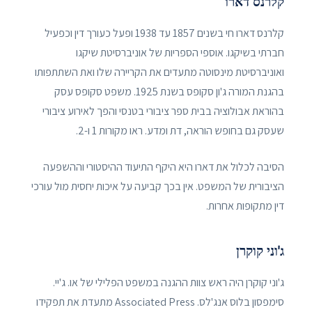
קלרנס דארו
קלרנס דארו חי בשנים 1857 עד 1938 ופעל כעורך דין וכפעיל
חברתי בשיקגו. אוספי הספריות של אוניברסיטת שיקגו
ואוניברסיטת מינסוטה מתעדים את הקריירה שלו ואת השתתפותו
בהגנת המורה ג'ון סקופס בשנת 1925. משפט סקופס עסק
בהוראת אבולוציה בבית ספר ציבורי בטנסי והפך לאירוע ציבורי
שעסק גם בחופש הוראה, דת ומדע. ראו מקורות 1 ו-2.
הסיבה לכלול את דארו היא היקף התיעוד ההיסטורי וההשפעה
הציבורית של המשפט. אין בכך קביעה על איכות יחסית מול עורכי
דין מתקופות אחרות.
ג'וני קוקרן
ג'וני קוקרן היה ראש צוות ההגנה במשפט הפלילי של או. ג'יי.
סימפסון בלוס אנג'לס. Associated Press מתעדת את תפקידו