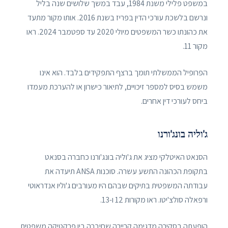
במשפט פלילי משנת 1984, עבד במשך שלושים שנה בליל
ונרשם בלשכת עורכי הדין בפריז בשנת 2016. אותו מקור מתעד
את כהונתו כשר המשפטים מיולי 2020 עד ספטמבר 2024. ראו
מקור 11.
הפרופיל הממשלתי תומך ברצף התפקידים בלבד. הוא אינו
משמש בסיס למספר זיכויים, לתיאור כישרון או להערכת מעמדו
ביחס לעורכי דין אחרים.
ג'וליה בונג'ורנו
הסנאט האיטלקי מציג את ג'וליה בונג'ורנו כחברה בסנאט
בתקופת הכהונה התשע עשרה. סוכנות ANSA תיעדה את
עבודתה המשפטית בתיקים שבהם היו מעורבים ג'וליו אנדראוטי
ורפאלה סולצ'יטו. ראו מקורות 12 ו-13.
הופעתה בסקירה מדגימה קריירה שחיברה בין פרקטיקה משפטית