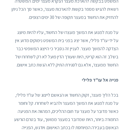
המשפט בבקשה להארכת מעצר הנקרא מעצר ימים. המשטרה
רשאית להגיש מספר בקשות להארכות מעצר, כאשר סך הכל ניתן
להחזיק את החשוד במעצר תקופה של 30 ימים רצופים.
על מנת למנוע את המשך מעצרו של החשוד, עליו להיות מיוצג
על ידי עו"ד פלילי, אשר יציג בפני בית המשפט נימוקים מדוע אין
הצדקה להמשך מעצר. לעניין זה נסביר כי הייצוג המשפטי כבר
בשלב זה הוא קריטי, היות שעורך הדין פועל לא רק לשחרורו של
החשוד ממעצר, אלא גם לסגירת התיק ללא הגשת כתב אישום.
פנייה אל עו"ד פלילי
בכל הליך מעצר, זקוק החשוד או הנאשם לייצוג של עו"ד פלילי,
על מנת למנוע את המשך המעצר ולהביא לשחרורו. קל וחומר
כאשר מדובר על מעצר עד תום ההליכים, המהווה את הפגיעה
החמורה ביותר, היות שמדובר במעצר ממושך, עוד בטרם הורשע
הנאשם בעבירה המיוחסת לו בכתב האישום. ויודגש, הפנייה