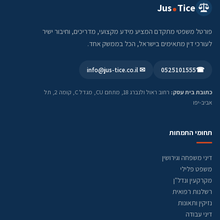
Jus
Tice
פורטל משפטי מתקדם המציע מידע מקצועי, מדריכים, וחיבור ישיר
לעורכי דין מתאימים בישראל, הכל בממשק אחד.
✉ info@jus-tice.co.il
0525101555
☎
כתובת בית עסק:
רחוב ראול ולנברג 18, מתחם CU, מגדל C, קומה 2, תל
אביב-יפו
תחומי התמחות
דיני משפחה וגירושין
משפט פלילי
מקרקעין ונדל"ן
רשלנות רפואית
נזיקין ותאונות
דיני עבודה