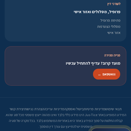
לעורכי דין
פרופיל, מסלולים ואזור אישי
פתיחת פרופיל
מסלולי הצטרפות
אזור אישי
פנייה מהירה
מועד קרוב? עדיף להתחיל עכשיו
וואטסאפ ←
תנאי שימוש
מדיניות פרטיות
ביטול ואספקה
מדיניות עריכה
הצהרת נגישות
יצירת קשר
המידע המופיע באתר Jus-Tice הינו מידע כללי בלבד ואינו מהווה ייעוץ משפטי מכל סוג שהוא.
קבלת החלטות על סמך המידע באתר היא באחריות המשתמש בלבד. בכל מקרה של סוגיה
משפטית יש להתייעץ עם עורך דין מוסמך.