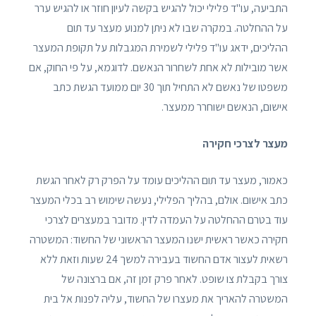
התביעה, עו"ד פלילי יכול להגיש בקשה לעיון חוזר או להגיש ערר
על ההחלטה. במקרה שבו לא ניתן למנוע מעצר עד תום
ההליכים, ידאג עו"ד פלילי לשמירת המגבלות על תקופת המעצר
אשר מובילות לא אחת לשחרור הנאשם. לדוגמא, על פי החוק, אם
משפטו של נאשם לא התחיל תוך 30 יום ממועד הגשת כתב
אישום, הנאשם ישוחרר ממעצר.
מעצר לצרכי חקירה
כאמור, מעצר עד תום ההליכים עומד על הפרק רק לאחר הגשת
כתב אישום. אולם, בהליך הפלילי, נעשה שימוש רב בכלי המעצר
עוד בטרם ההחלטה על העמדה לדין. מדובר במעצרים לצרכי
חקירה כאשר ראשית ישנו המעצר הראשוני של החשוד: המשטרה
רשאית לעצור אדם החשוד בעבירה למשך 24 שעות וזאת ללא
צורך בקבלת צו שופט. לאחר פרק זמן זה, אם ברצונה של
המשטרה להאריך את מעצרו של החשוד, עליה לפנות אל בית