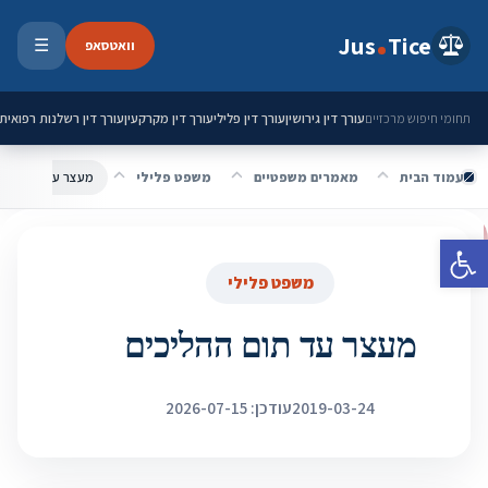
ילוג לתוכן
Jus
Tice
וואטסאפ
☰
פתיחת 
עורך דין גירושין
עורך דין פלילי
עורך דין מקרקעין
עורך דין רשלנות רפואית
תחומי חיפוש מרכזיים
עמוד הבית
מאמרים משפטיים
משפט פלילי
מעצר עד תום ההלי
פתח סרגל נגישות
משפט פלילי
מעצר עד תום ההליכים
2019-03-24
עודכן: 2026-07-15