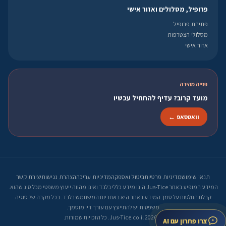
פרופיל, מסלולים ואזור אישי
פתיחת פרופיל
מסלולי הצטרפות
אזור אישי
פנייה מהירה
מועד קרוב? עדיף להתחיל עכשיו
וואטסאפ ←
תנאי שימוש
מדיניות פרטיות
ביטול ואספקה
מדיניות עריכה
הצהרת נגישות
יצירת קשר
המידע המופיע באתר Jus-Tice הינו מידע כללי בלבד ואינו מהווה ייעוץ משפטי מכל סוג שהוא.
קבלת החלטות על סמך המידע באתר היא באחריות המשתמש בלבד. בכל מקרה של סוגיה
משפטית יש להתייעץ עם עורך דין מוסמך.
© 2026 Jus-Tice.co.il. כל הזכויות שמורות.
צרו פתרון עם AI