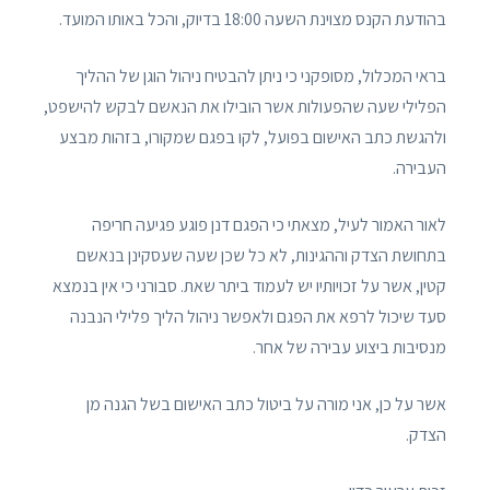
בהודעת הקנס מצוינת השעה 18:00 בדיוק, והכל באותו המועד.
בראי המכלול, מסופקני כי ניתן להבטיח ניהול הוגן של ההליך
הפלילי שעה שהפעולות אשר הובילו את הנאשם לבקש להישפט,
ולהגשת כתב האישום בפועל, לקו בפגם שמקורו, בזהות מבצע
העבירה.
לאור האמור לעיל, מצאתי כי הפגם דנן פוגע פגיעה חריפה
בתחושת הצדק וההגינות, לא כל שכן שעה שעסקינן בנאשם
קטין, אשר על זכויותיו יש לעמוד ביתר שאת. סבורני כי אין בנמצא
סעד שיכול לרפא את הפגם ולאפשר ניהול הליך פלילי הנבנה
מנסיבות ביצוע עבירה של אחר.
אשר על כן, אני מורה על ביטול כתב האישום בשל הגנה מן
הצדק.