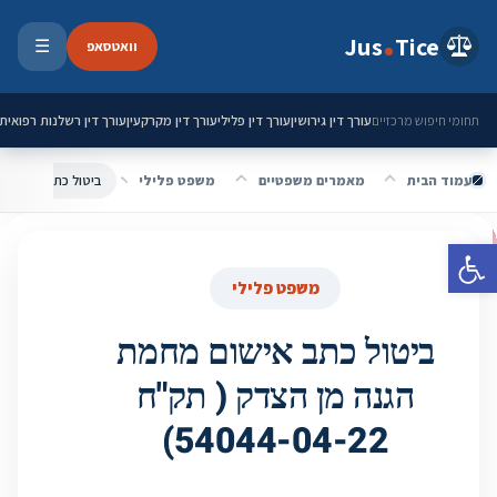
ילוג לתוכן
Jus
Tice
וואטסאפ
☰
פתיחת 
עורך דין גירושין
עורך דין פלילי
עורך דין מקרקעין
עורך דין רשלנות רפואית
תחומי חיפוש מרכזיים
עמוד הבית
מאמרים משפטיים
משפט פלילי
פתח סרגל נגישות
משפט פלילי
ביטול כתב אישום מחמת
הגנה מן הצדק ( תק"ח
54044-04-22)