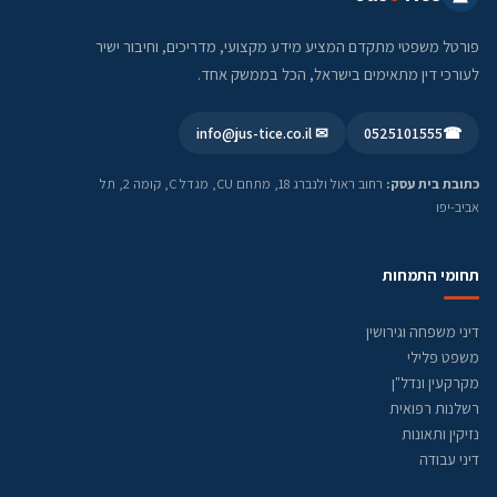
פורטל משפטי מתקדם המציע מידע מקצועי, מדריכים, וחיבור ישיר
לעורכי דין מתאימים בישראל, הכל בממשק אחד.
✉ info@jus-tice.co.il
0525101555
☎
כתובת בית עסק:
רחוב ראול ולנברג 18, מתחם CU, מגדל C, קומה 2, תל
אביב-יפו
תחומי התמחות
דיני משפחה וגירושין
משפט פלילי
מקרקעין ונדל"ן
רשלנות רפואית
נזיקין ותאונות
דיני עבודה