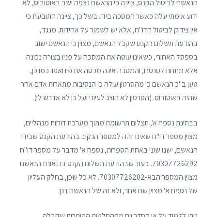
הנאשם לביטול הקנס, ציינה כי הנאשם נצפה ישב באוטובוס, לא
ידוע אימתי עלה כאשר המסכה בידו. בשל כך, ציינה התובעת כי
אין צידוק לביטול הדו"ח, אלא יש לשמור על אחידות. מנגד,
בהודעת תשלום הקנס שקבל הנאשם, מצוין כי הנאשם ישוב
בספסל האחורי, כשאינו עוטה את המסכה על פניו בצורה נכונה
אלא מתחת לסנטרו, והמסכה אינה מכסה את פיו ואפו. כמו כן,
טען ב"כ הנאשם כי מהסרטון עולה כי הנסיבות מתארות אדם אחר
שהיה באוטובוס. (הסרטון לא הוצג לעיוני ועל כן לא אדרש לו).
בבחינת נספח א', תצלום תרשומת מתוך מערכת דוחות מנהליים,
מצוין מספר דו"ח שאינו זהה למספר הנקוב בהודעת הקנס שבידי
הנאשם, ישנו שוני באחת הספרות, נספח א' מדבר על מספר דו"ח
70307726292. בעוד שבהודעת תשלום הקנס בה אוחז הנאשם
מצוין המספר הבא-70307726202. לא כל שכן, בחלק העליון
של נספח א' מצוין שם אחר, ולא זה של הנאשם דנן.
ניתן ללמוד על אי הסדר גם מההחלטות הסותרות שקבלה