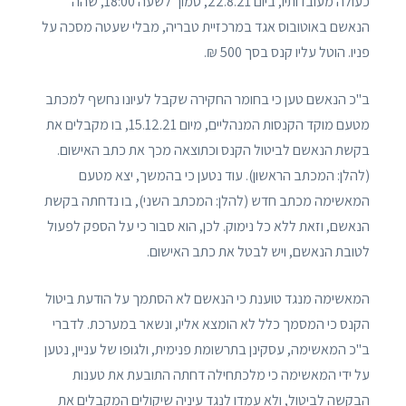
כעולה מעובדותיו, ביום 22.8.21, סמוך לשעה 18:00, שהה
הנאשם באוטובוס אגד במרכזיית טבריה, מבלי שעטה מסכה על
פניו. הוטל עליו קנס בסך 500 ₪.
ב"כ הנאשם טען כי בחומר החקירה שקבל לעיונו נחשף למכתב
מטעם מוקד הקנסות המנהליים, מיום 15.12.21, בו מקבלים את
בקשת הנאשם לביטול הקנס וכתוצאה מכך את כתב האישום.
(להלן: המכתב הראשון). עוד נטען כי בהמשך, יצא מטעם
המאשימה מכתב חדש (להלן: המכתב השני), בו נדחתה בקשת
הנאשם, וזאת ללא כל נימוק. לכן, הוא סבור כי על הספק לפעול
לטובת הנאשם, ויש לבטל את כתב האישום.
המאשימה מנגד טוענת כי הנאשם לא הסתמך על הודעת ביטול
הקנס כי המסמך כלל לא הומצא אליו, ונשאר במערכת. לדברי
ב"כ המאשימה, עסקינן בתרשומת פנימית, ולגופו של עניין, נטען
על ידי המאשימה כי מלכתחילה דחתה התובעת את טענות
הבקשה לביטול, ולא עמדו לנגד עיניה שיקולים המקבלים את