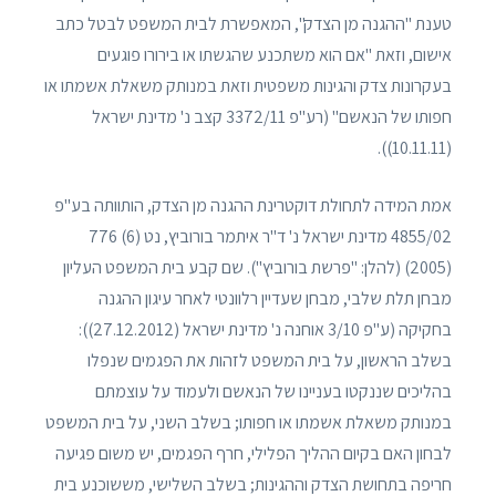
טענת "ההגנה מן הצדק", המאפשרת לבית המשפט לבטל כתב
אישום, וזאת "אם הוא משתכנע שהגשתו או בירורו פוגעים
בעקרונות צדק והגינות משפטית וזאת במנותק משאלת אשמתו או
חפותו של הנאשם" (רע"פ 3372/11 קצב נ' מדינת ישראל
(10.11.11)).
אמת המידה לתחולת דוקטרינת ההגנה מן הצדק, הותוותה בע"פ
4855/02 מדינת ישראל נ' ד"ר איתמר בורוביץ, נט (6) 776
(2005) (להלן: "פרשת בורוביץ"). שם קבע בית המשפט העליון
מבחן תלת שלבי, מבחן שעדיין רלוונטי לאחר עיגון ההגנה
בחקיקה (ע"פ 3/10 אוחנה נ' מדינת ישראל (27.12.2012)):
בשלב הראשון, על בית המשפט לזהות את הפגמים שנפלו
בהליכים שננקטו בעניינו של הנאשם ולעמוד על עוצמתם
במנותק משאלת אשמתו או חפותו; בשלב השני, על בית המשפט
לבחון האם בקיום ההליך הפלילי, חרף הפגמים, יש משום פגיעה
חריפה בתחושת הצדק וההגינות; בשלב השלישי, מששוכנע בית