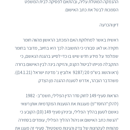
ההנמקה המוטלת עליה, ובהתאם לפסיקה לבית המשפט
הסמכות לבטל את כתב האישום.
דיון והכרעה
ראשית באשר למחלוקת האם המכתב הראשון מהווה חומר
חקירה או לאו. סבורני כי התשובה לכך היא בחיוב, מדובר בחומר
שמלמד על מידע חדש שיש בו כדי לסייע בהגנת הנאשם, כי
התקבלה פנייתו לביטול הקנס, והזיקה בינה לבין האישום ברורה
(ראו והשוו: בש"פ 9287/20 ‏ אלוביץ נ' מדינת ישראל (14.1.21)).
משהדבר הובהר, אדרש לטענת ההגנה מן הצדק.
הוראות סעיף 149 לחוק סדר הדין הפלילי, תשמ"ב- 1982
(להלן:"החסד"פ) מעגנות את הטענות המקדמיות אותן רשאי
נאשם לטעון בהליך הפלילי, וביניהן סעיף 149 (10) הקובע כי
"הגשת כתב האישום או ניהול ההליך הפלילי, עומדים בסתירה
מהותית לעקרונות של צדק והגינות משפטית". סעיף זה מעגן את