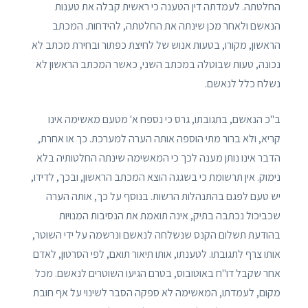
החלטתה. לעמדתה דין הטענה כי ראשית קבלה את טענות
הנאשם ולאחר מכן שינתה את החלטתה, להידחות. המכתב
הראשון, מקורו, בטעות אנוש של לחיצת כפתור ובחירת מכתב לא
נכונה, טעות שבוטלה במכתב השני, כאשר המכתב הראשון לא
נשלח כלל לנאשם.
ב"כ הנאשם, בתגובתו, גרס כי נספח א' מטעם מאשימה אינו
קריא, ולא ברור מתי הוספה אותה הערה למערכת. כך או אחרת,
הדבר אינו נותן מענה לכך כי המאשימה שינתה החלטותיה בלא
נימוק. אין תרשומת כי בשגגה הוצא המכתב הראשון, ובכך, לדידו,
יש טעם לפגם בהתנהלות הרשות. בנוסף על כך, אותה הערה
שכביכול נכתבה בתיק, אינה תואמת את הנסיבות המנויות
בהודעת תשלום הקנס שנשלחה לנאשם ונרשמה על ידי השוטר,
אותו צרף לתגובתו. לטענתו, אותו תיאור תואם, לפי הסרטון, לאדם
אחר שקבל דו"ח באוטובוס, בטרם הגיעו השוטרים לנאשם. מכל
מקום, לעמדתו, המאשימה לא ספקה הסבר לשינוי על אף חובת