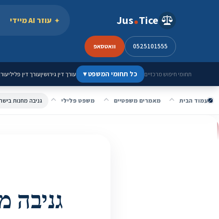
ילוג לתוכן
Jus
Tice
עוזר AI מיידי
0525101555
וואטסאפ
כל תחומי המשפט
▾
עורך דין גירושין
עורך דין פלילי
עורך
תחומי חיפוש מרכזיים
עמוד הבית
מאמרים משפטיים
משפט פלילי
גניבה מחנות בישרא
גניבה מ