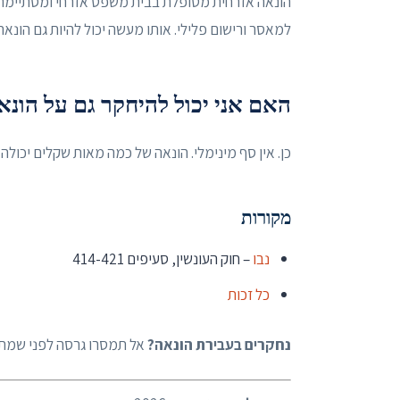
הונאה אזרחית מטופלת בבית משפט אזרחי ומסתיימת בפ
למאסר ורישום פלילי. אותו מעשה יכול להיות גם הונאה
האם אני יכול להיחקר גם על הונ
כן. אין סף מינימלי. הונאה של כמה מאות שקלים יכולה
מקורות
נבו
– חוק העונשין, סעיפים 414-421
כל זכות
נחקרים בעבירת הונאה?
אל תמסרו גרסה לפני שמת