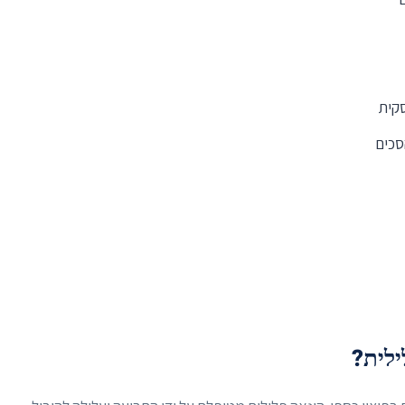
קית
סכים
ילית?