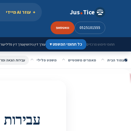
ילוג לתוכן
Jus
Tice
עוזר AI מיידי
0525101555
וואטסאפ
כל תחומי המשפט
▾
עורך דין גירושין
עורך דין פלילי
עורך
תחומי חיפוש מרכזיים
עמוד הבית
מאמרים משפטיים
משפט פלילי
עבירות הונאה ומרמ
עבירות 