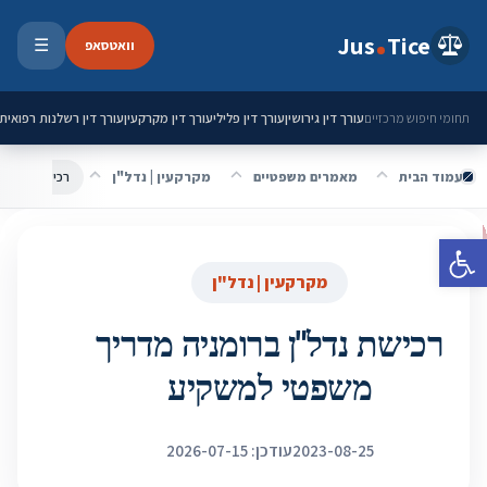
ילוג לתוכן
Jus
Tice
וואטסאפ
☰
פתיחת 
עורך דין גירושין
עורך דין פלילי
עורך דין מקרקעין
עורך דין רשלנות רפואית
תחומי חיפוש מרכזיים
עמוד הבית
מאמרים משפטיים
מקרקעין | נדל"ן
רכישת נדל"ן 
פתח סרגל נגישות
מקרקעין | נדל"ן
רכישת נדל"ן ברומניה מדריך
משפטי למשקיע
2023-08-25
עודכן: 2026-07-15