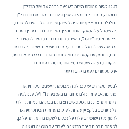
לטכנולוגיות מתווכות הייתה השפעה ברורה על שוק הנדל"ן
ברומניה, כמו בכל תחומי העיסוק האחרים. כמה סוכנויות נדל"ן
החלו לפתח אפליקציות לניהול שיווק ומכירה של נכסים למגורים,
מה שמקל על המעקב אחר תהליך המכירה. נקודת עניין נוספת
היא טכנולוגיה "ירוקה", כאשר מפתחים רבים מנסים לצמצם כל
השפעה שלילית על הסביבה על ידי חיפוש אחר שילוב מוצרי בית
חכם, בפרויקטים קמעונאיים ומסחריים כאחד. כדי לשפר את חווית
הלקוחות, נעשה שימוש במציאות מדומה ובעיבודים
ארכיטקטוניים לעתים קרובות יותר.
לבנייני משרדים יש טכנולוגיה מבוססת חיישנים, ניטור וידאו
ופתרונות אבטחה, כולם מחוברים באמצעות Wi-Fi, טכנולוגיה
שיותר ויותר צרכנים קמעונאיים רוצים גם בבתיהם. כמויות גדולות
של נתונים בבלוקצ'יין עשויות לסייע בהפחתת הבירוקרטיה או
להפוך את רישומי הבעלות על נכסים לשקופים יותר. יתר על כן,
למפתחים רבים הייתה הזדמנות לעבוד עם תוכניות דוגמנות