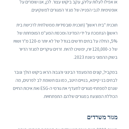
או אפילו לעלות עליהן, עקב ביקוש עצור. לכן, אנו שומרים על
אופטימיות לגבי הפנייה של מגזר המגורים למשקיעים.
תוכנית "בית ראשון" (תוכנית סובסידיות ממשלתית לרכישת בית
ראשון) הנתמכת על ידי המדינה ומכסת המע"מ המופחתת של
5%, החלה על בתים חדשים בגודל של לא יותר מ-120 מ"ר ושוויו
של כ-120,000 יורו, ימשיכו להיות. זרזים עיקריים למגזר הדיור
בשוק ההמוני בשנת 2023.
במקביל, קונים מהמעמד הבינוני והגבוה הראו ביקוש הולך וגובר
לבתים בני קיימא, בנויים היטב, כמו גם תשומת לב לפרטים, מה
שגרם למפתחי מגורים לתעדף את גורמי ה-ESG ואת איכות החיים
הכוללת המוצעת במגורים שלהם. התפתחויות.
מגזר משרדים