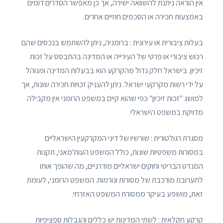
אין הוראה ניתנת להשוואה ישירה, אך כן מאפשר הסדרים דומים
באמצעות חכירה או הסכמים חוזיים אחרים.
בעלות ציבורית או עירונית : ברומניה, ניתן להשתמש בנכסים שהם
רכוש ציבורי או פרטי של העירייה או המדינה בהתבסס על זכות
זיכיון. בישראל חלק גדול מהקרקע הוא בבעלות המדינה ומנוהל
על ידי רשות מקרקעי ישראל. ניתן להעניק זכויות חכירה שונות, אך
למושג "זכות זיכיון" כפי שהוא קיים במשפט הרומני אין מקבילה
מדויקת במשפט הישראלי.
מסגרת רגולטורית : שורשיו של דיני המקרקעין הישראליים
במסורות משפטיות שונות, כולל המשפט העות'מאני, תקנות
המנדט הבריטי וחוקים ישראליים מודרניים, מה שהופך אותו
לתערובת מורכבת של מסורות ונורמות. המשפט הרומני, לעומת
זאת, מושפע בעיקר ממסורת המשפט האזרחי.
קרקע חקלאית : לשתי המדינות יש כללים והגבלות ספציפיות