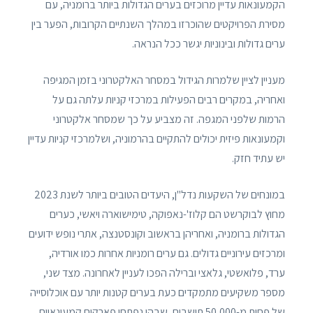
הקמעונאות עדיין מרוכזים בערים הגדולות ביותר ברומניה, עם
מסירת הפרויקטים שהוכרזו במהלך השנתיים הקרובות, הפער בין
ערים גדולות ובינוניות יגשר ככל הנראה.
מעניין לציין שלמרות הגידול במסחר האלקטרוני בזמן המגיפה
ואחריה, במקרים רבים הפעילות במרכזי קניות עלתה גם על
הרמות שלפני המגפה. זה מצביע על כך שמסחר אלקטרוני
וקמעונאות פיזית יכולים להתקיים בהרמוניה, ושלמרכזי קניות עדיין
יש עתיד חזק.
במונחים של השקעות נדל"ן, היעדים הטובים ביותר לשנת 2023
מחוץ לבוקרשט הם קלוז'-נאפוקה, טימישוארה ויאשי, כערים
הגדולות ברומניה, ואחריהן בראשוב וקונסטנצה, אתרי נופש ידועים
ומרכזים עירוניים גדולים. גם ערים רומניות אחרות כמו אורדיה,
ערד, פלואשטי, גלאצי וברילה הפכו לעניין לאחרונה. מצד שני,
מספר משקיעים מתמקדים כעת בערים קטנות יותר עם אוכלוסייה
של פחות מ-50,000 תושבים, שבהן נפתחו פארקים קמעונאיים