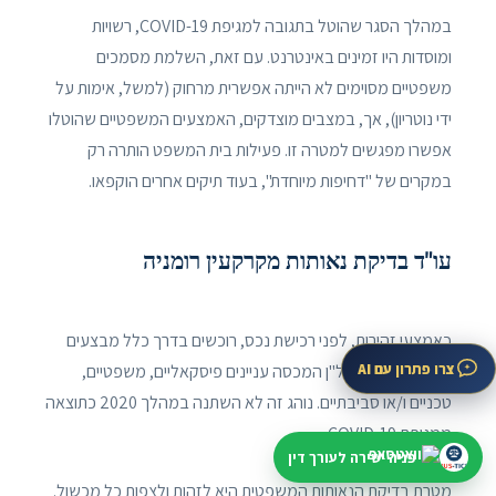
במהלך הסגר שהוטל בתגובה למגיפת COVID-19, רשויות
ומוסדות היו זמינים באינטרנט. עם זאת, השלמת מסמכים
משפטיים מסוימים לא הייתה אפשרית מרחוק (למשל, אימות על
ידי נוטריון), אך, במצבים מוצדקים, האמצעים המשפטיים שהוטלו
אפשרו מפגשים למטרה זו. פעילות בית המשפט הותרה רק
במקרים של "דחיפות מיוחדת", בעוד תיקים אחרים הוקפאו.
עו"ד בדיקת נאותות מקרקעין רומניה
כאמצעי זהירות, לפני רכישת נכס, רוכשים בדרך כלל מבצעים
צרו פתרון עם AI
בדיקת נאותות נדל"ן המכסה עניינים פיסקאליים, משפטיים,
טכניים ו/או סביבתיים. נוהג זה לא השתנה במהלך 2020 כתוצאה
ממגיפת COVID-19.
פניה ישירה לעורך דין
מטרת בדיקת הנאותות המשפטית היא לזהות ולצפות כל מכשול.