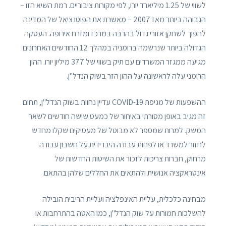
לשווי של 1.25 מיליארד יורו, לפי מקורות ציבוריים. רמת השיא הזו –
הגבוהה ביותר מאז 2007 – מאשרת את הפוטנציאל של המדינה
להפוך לשחקן אזורי גדול בהרבה במרכז ומזרח אירופה. העסקה
הגדולה ביותר שנרשמה ברומניה במהלך 12 החודשים האחרונים
מגיעה ממגזר המשרדים עם תיק בשווי של 377 מיליון יורו. ההון
הרומני עלה לראשונה על ההון הזר בשוק הנדל"ן.
ההשפעות של מגיפת COVID-19 עדיין נחוות בשוק הנדל"ן, תחום
זה מגיב באופן מסורתי באיחור של כמעט שישה חודשים לשאר
המשק. למרות שמספר לא מבוטל של מעסיקים שקלו מחדש
לחזור למשרד או לפחות עבודה היברידית על חשבון עבודה
מרחוק, חברות צריכות לזכור את השיטות החדשות של
אינטראקציה אנושית ולהתאים את החללים שלהן בהתאם.
מבחינה כלכלית, עליית האינפלציה ועליית הריבית הובילה
להשלכות חמורות על שוק הנדל"ן, כמו האטה בהתרחבות או