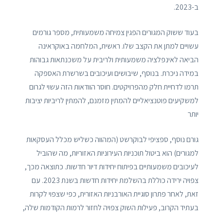
ב-2023.
בעוד ששוק המגורים הפגין צמיחה משמעותית, מספר גורמים
עשויים למתן את הקצב שלו. ראשית, המלחמה באוקראינה
הביאה לאינפלציה משמעותית ולריבית על משכנתאות גבוהות
במידה ניכרת. בנוסף, שיבושים ועיכובים בשרשרת האספקה ​​
תרמו לדחיית חלק מהפרויקטים. חוסר הוודאות הזה עשוי לגרום
למשקיעים פוטנציאליים להמתין מזמנם, להמתין לריביות יציבות
יותר
גורם נוסף, ספציפי לבוקרשט (המהווה כשליש מכלל העסקאות
למגורים) הוא ביטול תוכניות העירוניות האזוריות, מה שהוביל
לעיכובים משמעותיים בפיתוח יחידות דיור חדשות. כתוצאה מכך,
צפויה ירידה כוללת בהשלמת יחידות חדשות בשנת 2023. עם
זאת, לאחר פתרון סוגיית האורבניות האזורית, כפי שצפוי לקרות
בעתיד הקרוב, פעילות השוק צפויה לחזור לרמות הקודמות שלה,