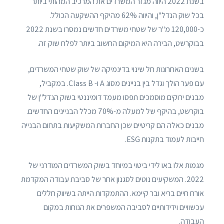
בשנת 2022 היווה מגזר המשרדים את המרכיב המהותי ביותר
בכל שוק הנדל"ן, והיווה 62% מהיקף ההשקעה הכולל.
כ-120,000 מ"ר של שטחי משרדים חדשים נמסרו בשנת 2022
בבוקרשט, הבירה היא המיקום החשוב ביותר לפלח שוק זה.
בשנים האחרונות חל שינוי בדינמיקה של שוק שטחי המשרדים,
עם פער הולך וגדל בין בניינים מסוג A ו- Class B. במקביל,
מבנים ירוקים מוסמכים תפסו מעמד דומיננטי בשוק הנדל"ן של
בוקרשט, בהיקף של למעלה מ-70% מכלל הבניינים החדשים.
מבנים כאלה הם קריטיים שכן החברות המשקיעות בתחום הבנייה
חייבות לעמוד בתקנות ESG.
מגמות אלו באו לידי ביטוי במיוחד בשוק המשרדים המודרני של
2022. המשקיעים נוטים לסגנון אחר של סביבת עבודה המקדמת
אורח חיים בריא ובר קיימא. ההתמקדות הייתה בשיווק חללים
עכשוויים וידידותיים לסביבה המשפרים את הנוחות במקום
העבודה.