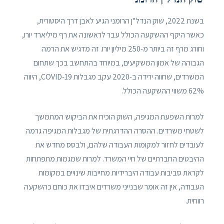
בשנת 2022, שוק הנדל"ן הרומני הגיע לאבן דרך היסטורית,
כאשר היקף ההשקעה הכולל עבר לראשונה את רף מיליארד יורו,
וחורג מרף זה ביותר מ-250 מיליון יורו. זה מדגיש את הרמה
הגבוהה של אמון המשקיעים, במיוחד בהתחשב בכך שתחום
המשרדים, שחווה ירידה ב-2020 עקב מגבלות COVID-19, היווה
62% משווי ההשקעה הכולל.
למרות השפעת המגיפה, השוק הוכיח את הביקוש המתמשך
לשטחי משרדים. ההסרה ההדרגתית של מגבלות המגיפה גרמה
לעובדים לחזור למקומות העבודה שלהם, ולבסס מחדש את
ההיבטים החברתיים של חיי המשרד. למרות שמגמות מתפתחות
לקראת סביבות עבודה היברידיות מחייבות שינויים במקומות
העבודה, אין זה אומר שבנייני משרדים איבדו את כוחם כהשקעה
רווחית.