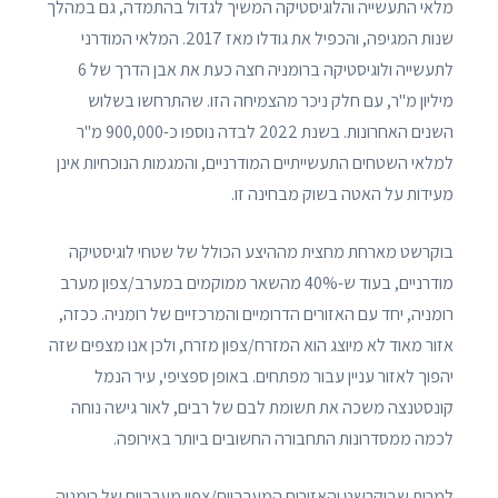
מלאי התעשייה והלוגיסטיקה המשיך לגדול בהתמדה, גם במהלך
שנות המגיפה, והכפיל את גודלו מאז 2017. המלאי המודרני
לתעשייה ולוגיסטיקה ברומניה חצה כעת את אבן הדרך של 6
מיליון מ"ר, עם חלק ניכר מהצמיחה הזו. שהתרחשו בשלוש
השנים האחרונות. בשנת 2022 לבדה נוספו כ-900,000 מ"ר
למלאי השטחים התעשייתיים המודרניים, והמגמות הנוכחיות אינן
מעידות על האטה בשוק מבחינה זו.
בוקרשט מארחת מחצית מההיצע הכולל של שטחי לוגיסטיקה
מודרניים, בעוד ש-40% מהשאר ממוקמים במערב/צפון מערב
רומניה, יחד עם האזורים הדרומיים והמרכזיים של רומניה. ככזה,
אזור מאוד לא מיוצג הוא המזרח/צפון מזרח, ולכן אנו מצפים שזה
יהפוך לאזור עניין עבור מפתחים. באופן ספציפי, עיר הנמל
קונסטנצה משכה את תשומת לבם של רבים, לאור גישה נוחה
לכמה ממסדרונות התחבורה החשובים ביותר באירופה.
למרות שבוקרשט והאזורים המערביים/צפון מערביים של רומניה