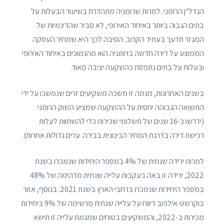
הנדל"ן הרומני. למרות שרומניה מתהדרת בשיעור הבעלות על
בתים הגבוה ביותר באיחוד האירופי, לא סביר שהדינמיות של
המגזר תדעך בעתיד הקרוב. הסיבה לכך היא שמחיר העסקה
הממוצע על דירה חדשה ברומניה הוא מהנמוכים באיחוד האירופי
ובעלות על בתים נתפסת כהשקעה יציבה מאוד.
בשנים האחרונות, מגמה זו משכה משקיעים זרים שנמשכו על ידי
התשואה הגבוהה יחסית על ההשקעה שמציע השוק הרומני
(ידרשו כ-16 שנים של תשלומי שכירות כדי להשתוות לעלות
רכישת דירה בדרגת המחיר הבינונית בבירה. ערים גדולות אחרות).
למרות ירידה שנתית של 4% במספר היחידות שנמכרו בשנת
2022, ירידה זו באה בעקבות עלייה שנתית מדהימה של 48%
במספר היחידות שנמכרו ברחבי הארץ בשנת 2021. בנוסף, אזור
בוקרשט-אילפוב דיווח על עלייה שנתית מרשימה של 9% ביחידות
מכירות ב-2022, והמשקיעים בטוחים שמגמת עלייה זו תישא