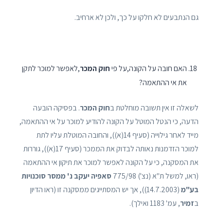
גם הנתבעים לא חלקו על כך, ולכן לא ארחיב.
האם חובה על הקונה,על פי
חוק המכר
,לאפשר למוכר לתקן
את אי ההתאמה?
לשאלה זו אין תשובה מוחלטת ב
חוק המכר
. בפסיקה הובעה
הדעה, כי הנטל המוטל על הקונה להודיע למוכר על אי ההתאמה,
מייד לאחר גילוייה (סעיף 14(א)), והחובה המוטלת עליו לתת
למוכר הזדמנות נאותה לבדוק את הממכר (סעיף 17(א)), גוררות
את המסקנה, כי על הקונה לאפשר למוכר את תיקון אי ההתאמה
(ראו, למשל ת"א (נצ') 775/98
סאפיה יעקב נ' ממסר סוכנויות
בע"מ
(14.7.2003)), אך יש המסתייגים ממסקנה זו (ראו הדיון
ב
זמיר
, עמ' 1183 ואילך).