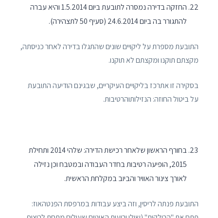
החזקה בדירה נמסרה לתובעת ביום 1.5.2014 והיא עברה
להתגורר בה ביום 24.6.2014 (סעיף 50 לתצהירה).
התובעת מספרת על ליקויים שונים שהתגלו בדירה לאחר כניסתה,
מקצתם תוקנו ומקצתם לא תוקנו.
בסקירה זו אתרכז בליקויים העיקריים, שבגינם הודיעה התובעת
על ביטול החוזה: הנזילותוהרטיבות.
בחורף הראשון שלאחר רכישת הדירה: שלהי 2014 ותחילת
2015, הופיעה רטיבות בחדר העבודה ובמטבח וכן נזילה
לאורך צינור האוויר והביוב במקלחת הראשית.
התובעת פנתה לריסין, וזה ביצע עבודות במרפסת הפנטהאוז:
פתח את "הרולקות" (שולי יריעות האיטום שעולים מתחת לריצוף