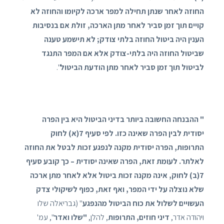
החוזה לאחר שנתן תחילה למפר ארכה לקיומו והחוזה לא
קויים תוך זמן סביר לאחר מתן הארכה, זולת אם בנסיבות
הענין היה ביטול החוזה בלתי צודק; לא תישמע טענה
שביטול החוזה היה בלתי-צודק אלא אם המפר התנגד
לביטול תוך זמן סביר לאחר מתן הודעת הביטול
".
" ההבנחה החשובה ביותר בדיני הביטול היא בין הפרה
יסודית לבין הפרה שאינה כזו. לפי סעיף 7(א) לחוק
התרופות, הפרה יסודית מקנה לנפגע זכות לבטל את החוזה
לאלתר. לעומת זאת, הפרה שאינה יסודית – כך קובע סעיף
7(ב) לחוק, אינה מקנה זכות ביטול אלא לאחר מתן ארכה
שלא נוצלה על ידי המפר, ואף זאת, כפוף לשיקולי צדק
העשויים לשלול את כוח הביטול מהנפגע
" (גבריאלה שלו
ויהודה אדר,
דיני חוזים, התרופות
, להלן,
"שלו ואדר
", עמ'