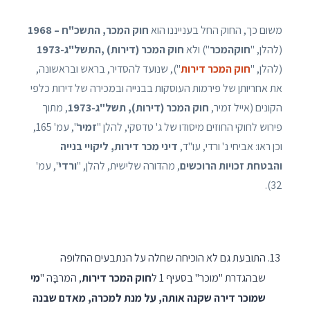
משום כך, החוק החל בענייננו הוא
חוק המכר, התשכ"ח – 1968
(להלן, "
חוקהמכר
") ולא
חוק המכר (דירות) ,התשל"ג-1973
(להלן, "
חוק המכר דירות
"), שנועד להסדיר, בראש ובראשונה,
את אחריותן של פירמות העוסקות בבנייה ובמכירה של דירות כלפי
הקונים (אייל זמיר,
חוק המכר (דירות), תשל"ג-1973
, מתוך
פירוש לחוקי החוזים מיסודו של ג' טדסקי, להלן "
זמיר
", עמ' 165,
וכן ראו: אביחי נ' ורדי, עו"ד,
דיני מכר דירות, ליקויי בנייה
והבטחת זכויות הרוכשים
, מהדורה שלישית, להלן, "
ורדי
", עמ'
32).
התובעת גם לא הוכיחה שחלה על הנתבעים החלופה
שבהגדרת "מוכר" בסעיף 1 ל
חוק המכר דירות
, המרבָּה "
מי
שמוכר דירה שקנה אותה, על מנת למכרה, מאדם שבנה