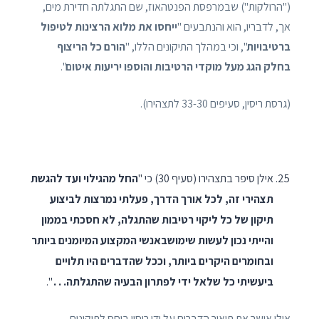
("הרולקות") שבמרפסת הפנטהאוז, שם התגלתה חדירת מים,
אך, לדבריו, הוא והנתבעים "
ייחסו את מלוא הרצינות לטיפול
ברטיבויות
", וכי במהלך התיקונים הללו, "
הורם כל הריצוף
בחלק הגג מעל מוקדי הרטיבות והוספו יריעות איטום
".
(גרסת ריסין, סעיפים 33-30 לתצהירו).
אילן סיפר בתצהירו (סעיף 30) כי "
החל מהגילוי ועד להגשת
תצהירי זה, לכל אורך הדרך, פעלתי נמרצות לביצוע
תיקון של כל ליקוי רטיבות שהתגלה, לא חסכתי בממון
והייתי נכון לעשות שימושבאנשי המקצוע המיומנים ביותר
ובחומרים היקרים ביותר, וככל שהדברים היו תלויים
ביעשיתי כל שלאל ידי לפתרון הבעיה שהתגלתה. . .
".
אילן אישר את תיאור הדברים על ידי ריסין ביחס לתיקונים