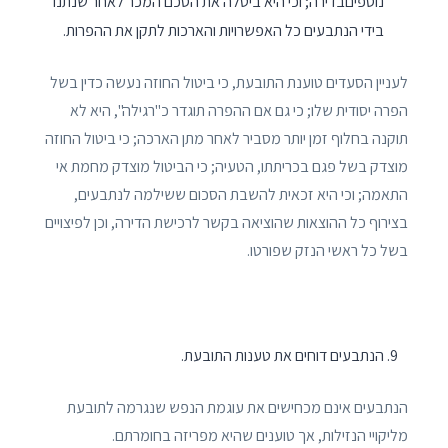
נוספיםבדירה; וכי היא ביטלה את הסכם המכר לאחר שנתנו
בידי הנתבעים כל האפשרויות והארכות לתקן את ההפרות.
לעניין הסעדים טוענת התובעת, כי ביטול החוזה נעשה כדין בשל
הפרה יסודית שלו; כי גם אם ההפרה תוגדר כ"רגילה", היא לא
תוקנה בחלוף זמן יותר מסביר לאחר מתן הארכה; כי ביטול החוזה
מוצדק בשל פגם בכריתתו, הטעיה; כי הביטול מוצדק מחמת אי
התאמה; וכי היא זכאית להשבת הסכום ששילמה לנתבעים,
בצירוף כל ההוצאות שהוציאה בקשר לרכישת הדירה, וכן לפיצויים
בשל כל ראשי הנזק שפורטו.
הנתבעים דוחים את טענות התובעת.
הנתבעים אינם מכחישים את עוגמת הנפש שנגרמה לתובעת
מליקויי הנזילות, אך טוענים שהיא מפריזה בחומרתם.