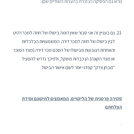
(וראו גם הפסיקה הנזכרת בהערות השוליים שם).
גם בעניין זה אני סבור שאין דומה ביטולו של חוזה למכר רהיט
לבין ביטולו של חוזה למכר דירה. המשמעויות הכלכליות
והאחרות הנובעות מביטולו של הסכם מכר דירה (מצד המוכר
או מצד הקונה) הן כבדות משקל, ולפיכך נדרש להפעיל
"מבחן צדק" קפדני יותר לשם אישור הביטול.
סקירה פרטנית של הליקויים, המאמצים לתיקונם ומידת
הצלחתם