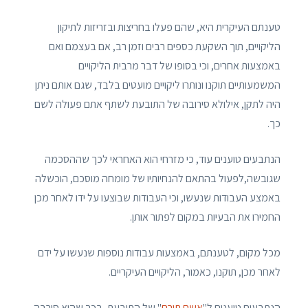
טענתם העיקרית היא, שהם פעלו בחריצות ובזריזות לתיקון
הליקויים, תוך השקעת כספים רבים וזמן רב, אם בעצמם ואם
באמצעות אחרים, וכי בסופו של דבר מרבית הליקויים
המשמעותיים תוקנו ונותרו ליקויים מועטים בלבד, שגם אותם ניתן
היה לתקן, אילולא סירובה של התובעת לשתף אתם פעולה לשם
כך.
הנתבעים טוענים עוד, כי מזרחי הוא האחראי לכך שההסכמה
שגובשה,לפעול בהתאם להנחיותיו של מומחה מוסכם, הוכשלה
באמצע העבודות שנעשו, וכי העבודות שבוצעו על ידו לאחר מכן
החמירו את הבעיות במקום לפתור אותן.
מכל מקום, לטענתם, באמצעות עבודות נוספות שנעשו על ידם
לאחר מכן, תוקנו, כאמור, הליקויים העיקריים.
הנתבעים טוענים ל"
אשם תורם
" של התובעת, בכך שהיא סירבה,