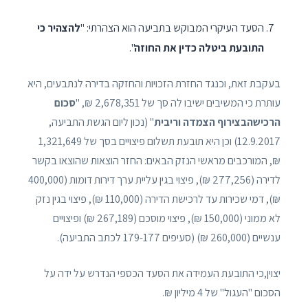
הסעד העיקרי המבוקש בתביעה הוא הצהרתי: "
להצהיר כי
התובעת ביטלה כדין את החוזה
".
בעקבת זאת, וכנגד החזרת הזכויות והחזקה בדירה לנתבעים, היא
עותרת כי המשיבים ישיבו לה סך של 2,678,351 ₪, "
סכום
הרכישהבצירוף הצמדה וריבית
" (נכון ליום הגשת התביעה,
12.9.2017) וכן היא תובעת תשלום פיצויים בסך של 1,321,649
₪, המורכבים מראשי הנזק הבאים: החזר הוצאות שהוצאו בקשר
לדירה (277,256 ₪), פיצוי בגין עליית ערך דירות דומות (400,000
₪), דמי שכירות עד לרכישת הדירה (110,000 ₪), פיצוי בגין נזק
לא ממוני (150,000 ₪), פיצוי מוסכם (267,189 ₪) ופיצויים
ענשיים (260,000 ₪) (סעיפים 179-177 לכתב התביעה).
יצוין,כי התובעת העמידה את הסעד הכספי הנדרש על ידה על
הסכום "העגול" של 4 מיליון ₪.