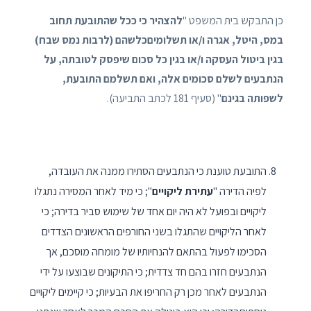
כן התבקש בית המשפט "
להצהיר כי ככל שהתובעת תחוב
במס, היטל, אגרה ו/או תשלומיםכלשהם (לרבות נמס שבח)
בגין ביטול העסקה ו/או בגין כל סכום שיפסק לטובתה, על
הנתבעים לשלם סכומים אלה, ואם תשלמם התובעת,
לשפותה בגינם
" (סעיף 181 לכתב התביעה).
התובעת טוענת כי הנתבעים הסתירו ממנה את העובדה,
לפיה הדירה "
עתירת ליקויים
"; כי מיד לאחר המסירה נתגלו
ליקויים ובפועל לא היה יום אחד של שימוש סביר בדירה; כי
לאחר הליקויים שהתגלו בשני החורפים הראשונים הצדדים
הסכימו לפעול בהתאם להנחיותיו של מומחה מוסכם, אך
הנתבעים חזרו בהם חד צדדית; כי התיקונים שבוצעו על ידי
הנתבעים לאחר מכן רק החריפו את הבעיות; כי קיימים ליקויים