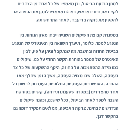
למתן הודעת הביטול, וכן מאמציו של כל אחד מן הצדדים
לקיים את חיוביו מראש, כמו גם מאמציו לתקן את ההפרה או
להקטין את נזקיה בדיעבד, לאחר התרחשותה.
במסגרת קבוצת השיקולים השנייה ייבחן מאזן הנוחות בין
הנפגע למפר. כלומר, תיערך השוואה בין האינטרס של הנפגע
בביטול החוזה ובהשבת מה שנתקבל וניתן על פיו, לבין
האינטרס של המפר בהותרת הקשר החוזי על כנו. שיקולים
כמו מידת ההסתמכות על החוזה, היקף ההשקעות של כל צד
בעסקה, השלב שבו מצויה העסקה, משך הזמן שחלף מאז
ההפרה, האפשרויות העסקיות החלופיות העומדות לרשות כל
אחד מהצדדים (במקרה שטענתו תידחה), קשיים בפסיקת
השבה למפר לאחר הביטול, ככל שישנם, וכהנה שיקולים
הנדרשים לבחינת צדקת האכיפה, ממלאים תפקיד דומה גם
בהקשר דנן
".