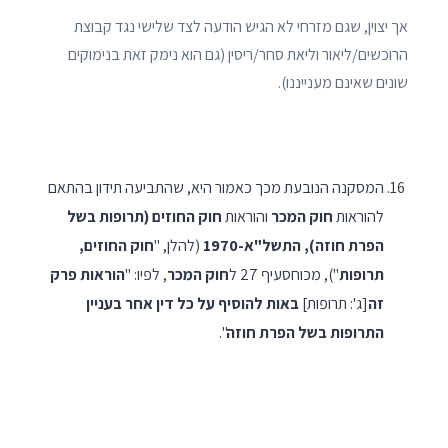
אך יצוין, שגם מזרחי לא הגיש הודעה לצד שלישי נגד קבוצת
הרוכשים/ליאור וליאת סחר/ריסין (גם הוא נימק זאת בנימוקים
שונים שאינם מענייננו).
המסקנה הנובעת מכך כאמור היא, שהתביעה תידון בהתאם
להוראות
חוק המכר
והוראות
חוק החוזים (תרופות בשל
הפרת חוזה), התשל"א-1970
(להלן, "
חוק החוזים,
תרופות
"), מכוחסעיף 27 ל
חוק המכר
, לפיו: "
הוראות פרק
זה
[ג': תרופות]
באות להוסיף על כל דין אחר בעניין
התרופות בשל הפרת חוזה
".