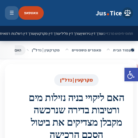
ילוג לתוכן
Jus
Tice
וואטסאפ
☰
פתיחת 
עורך דין גירושין
עורך דין פלילי
עורך דין מקרקעין
עורך דין רשלנות רפואית
תחומי חיפוש מרכזיים
עמוד הבית
מאמרים משפטיים
מקרקעין | נדל"ן
פתח סרגל נגישות
מקרקעין | נדל"ן
האם ליקויי בניה נזילות מים
ורטיבות בדירה שנרכשה
מקבלן מצדיקים את ביטול
הסכם הרכישה