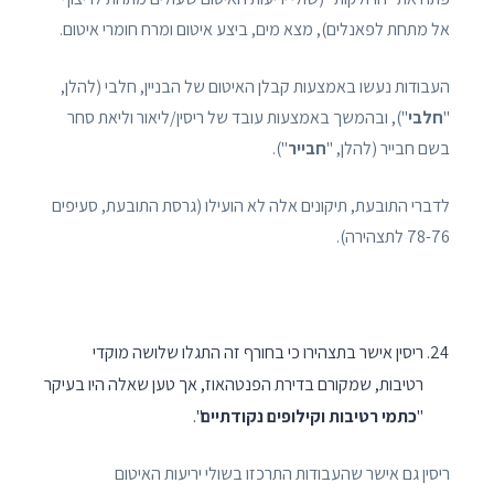
אל מתחת לפאנלים), מצא מים, ביצע איטום ומרח חומרי איטום.
העבודות נעשו באמצעות קבלן האיטום של הבניין, חלבי (להלן,
"
חלבי
"), ובהמשך באמצעות עובד של ריסין/ליאור וליאת סחר
בשם חבייר (להלן, "
חבייר
").
לדברי התובעת, תיקונים אלה לא הועילו (גרסת התובעת, סעיפים
78-76 לתצהירה).
ריסין אישר בתצהירו כי בחורף זה התגלו שלושה מוקדי
רטיבות, שמקורם בדירת הפנטהאוז, אך טען שאלה היו בעיקר
"
כתמי רטיבות וקילופים נקודתיים
".
ריסין גם אישר שהעבודות התרכזו בשולי יריעות האיטום