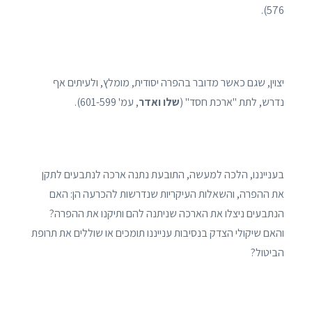
576).
יצוין, שגם כאשר מדובר בהפרה יסודית, מומלץ, ולעיתים אף
נדרש, לתת "ארכת חסד" (
שלו ואדר
, עמ' 601-599).
בענייננו, הלכה למעשה, התובעת נתנה ארכה לנתבעים לתקן
את ההפרה, והשאלות העיקריות שנדרשות להכרעה הן: האם
הנתבעים ניצלו את הארכה שניתנה להם ותיקנו את ההפרה?
והאם שיקולי הצדק בנסיבות ענייננו תומכים או שוללים את תרופת
הביטול?