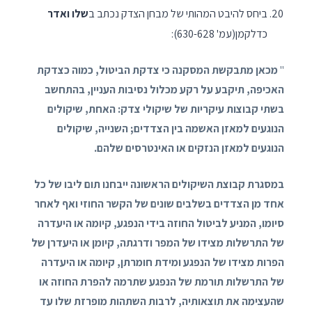
ביחס להיבט המהותי של מבחן הצדק נכתב ב
שלו ואדר
כדלקמן(עמ' 630-628):
"
מכאן מתבקשת המסקנה כי צדקת הביטול, כמוה כצדקת
האכיפה, תיקבע על רקע מכלול נסיבות העניין, בהתחשב
בשתי קבוצות עיקריות של שיקולי צדק: האחת, שיקולים
הנוגעים למאזן האשמה בין הצדדים; השנייה, שיקולים
הנוגעים למאזן הנזקים או האינטרסים שלהם.
במסגרת קבוצת השיקולים הראשונה ייבחנו תום ליבו של כל
אחד מן הצדדים בשלבים שונים של הקשר החוזי ואף לאחר
סיומו, המניע לביטול החוזה בידי הנפגע, קיומה או היעדרה
של התרשלות מצידו של המפר ודרגתה, קיומן או היעדרן של
הפרות מצידו של הנפגע ומידת חומרתן, קיומה או היעדרה
של התרשלות תורמת של הנפגע שתרמה להפרת החוזה או
שהעצימה את תוצאותיה, לרבות השתהות מופרזת שלו עד