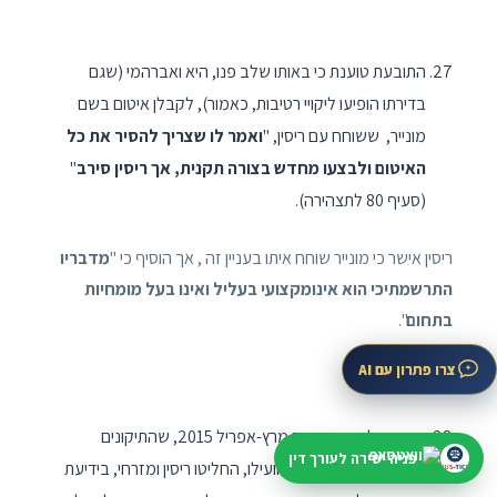
התובעת טוענת כי באותו שלב פנו, היא ואברהמי (שגם
בדירתו הופיעו ליקויי רטיבות, כאמור), לקבלן איטום בשם
מונייר, ששוחח עם ריסין, "
ואמר לו שצריך להסיר את כל
האיטום ולבצעו מחדש בצורה תקנית, אך ריסין סירב
"
(סעיף 80 לתצהירה).
ריסין אישר כי מונייר שוחח איתו בעניין זה , אך הוסיף כי "
מדבריו
התרשמתיכי הוא אינומקצועי בעליל ואינו בעל מומחיות
בתחום
".
צרו פתרון עם AI
משהתגלה, בחודשים מרץ-אפריל 2015, שהתיקונים
פניה ישירה לעורך דין
הראשונים שבוצעו לא הועילו, החליטו ריסין ומזרחי, בידיעת