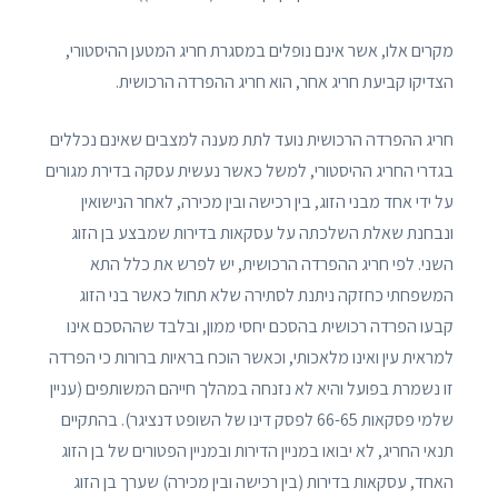
מקרים אלו, אשר אינם נופלים במסגרת חריג המטען ההיסטורי,
הצדיקו קביעת חריג אחר, הוא חריג ההפרדה הרכושית.
חריג ההפרדה הרכושית נועד לתת מענה למצבים שאינם נכללים
בגדרי החריג ההיסטורי, למשל כאשר נעשית עסקה בדירת מגורים
על ידי אחד מבני הזוג, בין רכישה ובין מכירה, לאחר הנישואין
ונבחנת שאלת השלכתה על עסקאות בדירות שמבצע בן הזוג
השני. לפי חריג ההפרדה הרכושית, יש לפרש את כלל התא
המשפחתי כחזקה ניתנת לסתירה שלא תחול כאשר בני הזוג
קבעו הפרדה רכושית בהסכם יחסי ממון, ובלבד שההסכם אינו
למראית עין ואינו מלאכותי, וכאשר הוכח בראיות ברורות כי הפרדה
זו נשמרת בפועל והיא לא נזנחה במהלך חייהם המשותפים (עניין
שלמי פסקאות 66-65 לפסק דינו של השופט דנציגר). בהתקיים
תנאי החריג, לא יבואו במניין הדירות ובמניין הפטורים של בן הזוג
האחד, עסקאות בדירות (בין רכישה ובין מכירה) שערך בן הזוג