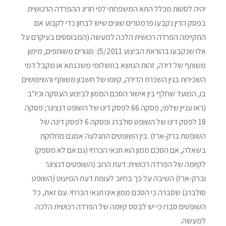
יהיה לסטות מכלל התא המשפחתי לפי חריג ההפרדה הרכושית.
בפסק הדין נקבעו פרמטרים שונים שיש לבחון כדי לקבוע אם
התקיימה הפרדה רכושית הלכה למעשה (המבוססים בעיקרם על
אלו שנקבעו בהוראת הביצוע 5/2011): מגורים משותפים, מימון
משותף של דירה, זהות הנושא בתשלומי משכנתא או מקבל דמי
השכירות בגין השכרת הדירה, קיומו של חשבון משותף והשימושים
בו, המועד שחלף בין אישור הסכם הממון לביצוע העסקה וכיו"ב
(ראו עניין שלמי, פסקה 66 לפסק דינו של השופט דנציגר; פסקה
18 לפסק דינו של השופט סולברג ופסקה 6 לפסק דינה של
השופטת ברק-ארז). בין השופטים התגלעה אמנם מחלוקת
בשאלה, אם הסכם ממון הוא תנאי הכרחי (גם אם לא מספק)
לקיומה של הפרדה רכושית: דעת הרוב (השופטים דנציגר
וברק-ארז) השיבה על כך בחיוב לעומת דעת המיעוט (השופט
סולברג) שסברה כי הסכם ממון אינו תנאי הכרחי. עם זאת, כל
השופטים סברו כי יש לבסס קיומה של הפרדה רכושית הלכה
למעשה.