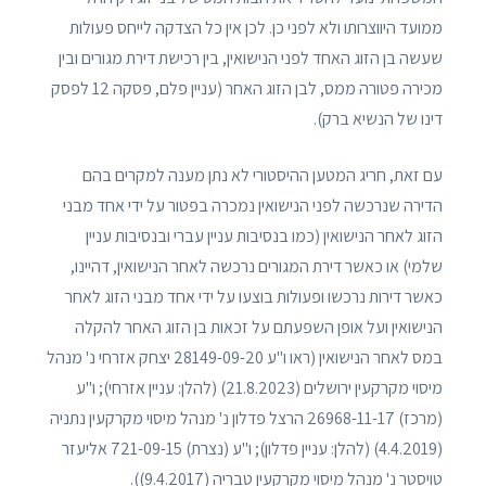
ממועד היווצרותו ולא לפני כן. לכן אין כל הצדקה לייחס פעולות
שעשה בן הזוג האחד לפני הנישואין, בין רכישת דירת מגורים ובין
מכירה פטורה ממס, לבן הזוג האחר (עניין פלם, פסקה 12 לפסק
דינו של הנשיא ברק).
עם זאת, חריג המטען ההיסטורי לא נתן מענה למקרים בהם
הדירה שנרכשה לפני הנישואין נמכרה בפטור על ידי אחד מבני
הזוג לאחר הנישואין (כמו בנסיבות עניין עברי ובנסיבות עניין
שלמי) או כאשר דירת המגורים נרכשה לאחר הנישואין, דהיינו,
כאשר דירות נרכשו ופעולות בוצעו על ידי אחד מבני הזוג לאחר
הנישואין ועל אופן השפעתם על זכאות בן הזוג האחר להקלה
במס לאחר הנישואין (ראו ו"ע 28149-09-20 יצחק אזרחי נ' מנהל
מיסוי מקרקעין ירושלים (21.8.2023) (להלן: עניין אזרחי); ו"ע
(מרכז) 26968-11-17 הרצל פדלון נ' מנהל מיסוי מקרקעין נתניה
(4.4.2019) (להלן: עניין פדלון); ו"ע (נצרת) 721-09-15 אליעזר
טויסטר נ' מנהל מיסוי מקרקעין טבריה (9.4.2017)).