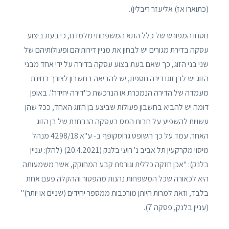
(כתוארו אז) אליעזר ריבלין).
נוסחו המפורש של כלל התא המשפחתי מלמדנו, כי בעת ביצוע
עסקה בדירת מגורים יש לבחון את מניין דירותיהם ופעולותיהם של
שני בני הזוג, כך שאם בעת בצוע עסקה בדירה על ידי אחד מבני
הזוג יש לבן זוגו דירה נוספת, יש להביאה בחשבון לצורך בחינת
מעמדה של הדירה הנמכרת או הנרכשת כ"דירה יחידה". באופן
דומה יש להביא בחשבון פעולות שביצע בן הזוג האחד, ככל שהן
עשויות להשפיע על חבות המס בעסקה הנבחנת של בן הזוג
האחר. עמד על כך השופט גרוסקופף ב- ע"א 4298/18 מנהל
מיסוי מקרקעין תל אביב נ' רועי בלנק (20.4.2021) (להלן: עניין
בלנק): "אכן חזקה כללית וגורפת קבע המחוקק, אשר משמעותה
היא לכאורה שכל המשפחות נהנות מהפטור וההקלה פעם אחת
בלבד, וזאת למרות היותן מורכבות ממספר יחידים (שניים או יותר)"
(עניין בלנק, פסקה 7).