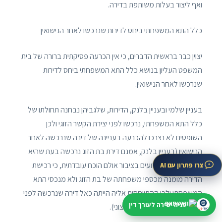
ואף ליצור בעלות משותפת בדירה.
כלל התא המשפחתי ביחס לדירות שנרכשו לאחר הנישואין
יצוין כבר בראשית הדברים, כי אין הכרעה פסיקתית ברורה של בית
המשפט העליון בנושא כלל התא המשפחתי ביחס לדירות
שנרכשו לאחר הנישואין.
בעניין שלמי ובעניין בלנק, הדירות, שלגביהן נבחנה תחולתו של
כלל התא המשפחתי, נרכשו לפני יצירת הקשר הזוגי ולכן
השופטים לא נצרכו להכרעה בעניינה של דירה שנרכשה לאחר
הנישואין (בעניין בלנק, אמנם דירת בת הזוג נרכשה בעת שהיא
ובן זוגה היו כבר ידועים בציבור אולם הוכח עובדתית, כי רכישת
צרו פתרון עם AI
הדירה מומנה מכספי משפחתה של בת הזוג ולא מנכסי התא
המשפחתי ולכן ההתייחסות אליה הייתה כאל דירה שנרכשה לפני
פניה ישירה לעורך דין
הנישואין, כלומר כאל נכס חיצוני).