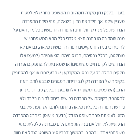
בעניין בלנק נדון מקרה דומה ובית המשפט בחר שלא לסטות
מעניין שלמי אך חידד את הדיון בשאלה, מהי מידת ההפרדה
הנדרשת על מנת שיחול חריג ההפרדה הרכושית. כלומר, האם על
מנת שהדירה הנבחנת תצא מגדרי כלל התא המשפחתי יש
להוכיח כי בני הזוג מקיימים הפרדה רכושית מלאה, גם אם לא
מוחלטת, בכלל נכסיהם, הכנסותיהם והוצאותיהם (למעט אלו
הנדרשים לקיום חיים משותפים) או שמא ניתן להסתפק בהפרדה
חלקית החלה רק על נכסי המקרקעין שבבעלותם או אף להסתפק
בקיומה של הפרדה רק לגבי דירות המגורים שבבעלותם. דעת
הרוב (השופטים גרוסקופף ו-אלרון) בעניין בלנק סברה, כי ניתן
להסתפק בקיומה של הפרדה רכושית ביחס לדירות בלבד ולא
נדרשת הפרדה כלכלית מלאה בהתנהלותם השוטפת של בני
הזוג. לעומתם סבר השופט הנדל (בדעת מיעוט) כי חריג ההפרדה
הרכושית לא יחול אם בני הזוג מתנהלים מבחינה כלכלית כתא
משפחתי אחד. יובהר כי בהמשך דבריו סייג השופט הנדל את חוות