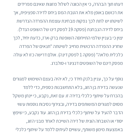
דעתו תוך הבהרה, כי אין הכוונה לשלול מזוגות שאינם מפרידים
את רכושם באופן מלא את הטבת המס ביחס לדירה ספציפית, אך
לשיטתו יש לתת לכך נפקות מבחינת עוצמת ההפרדה הנדרשת
ביחס לדירה הנבחנת (פסקה 19 לפסק דינו של השופט הנדל).
יצוין כי בעניין שלמי התייחסה השופטת ברק-ארז, כדעת יחיד, לכך
שחריג ההפרדה הרכושית מחייב לשיטתה "תנאים של הפרדה
כלכלית מלאה" (פסקה 1 לפסק דינה). אולם דרישה כזו לא עולה
מפסק דינם של השופטים דנציגר ו-סולברג.
נוסף על כך, עניין בלנק חידד כי, לא יהיה בעצם השימוש למגורים
שנעשה בדירת בן הזוג, בלא התחשבנות כספית, כדי ללמד
בהכרח על שיתוף כלכלי בדירה זו. עם זאת, נקבע, כי יינתן משקל
מסוים למגורים המשותפים בדירה, ובצירוף נסיבות נוספות עשוי
הדבר להעיד על שיתוף כלכלי בדירת בן הזוג. עוד נקבע, כי שיפוץ
יסודי או השבחה הונית של דירה השייכת לאחד מבני הזוג,
באמצעות מימון משותף, עשויים לעיתים ללמד על שיתוף כלכלי