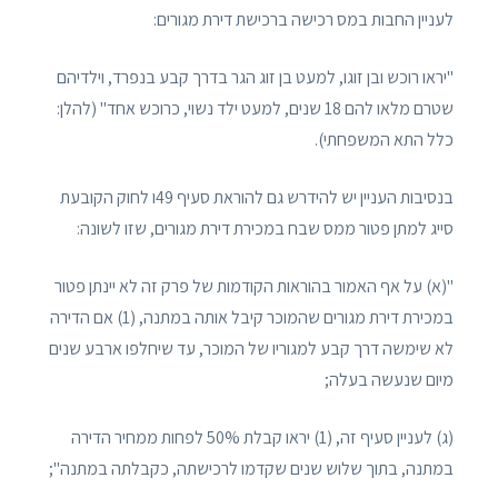
לעניין החבות במס רכישה ברכישת דירת מגורים:
"יראו רוכש ובן זוגו, למעט בן זוג הגר בדרך קבע בנפרד, וילדיהם
שטרם מלאו להם 18 שנים, למעט ילד נשוי, כרוכש אחד" (להלן:
כלל התא המשפחתי).
בנסיבות העניין יש להידרש גם להוראת סעיף 49ו לחוק הקובעת
סייג למתן פטור ממס שבח במכירת דירת מגורים, שזו לשונה:
"(א) על אף האמור בהוראות הקודמות של פרק זה לא יינתן פטור
במכירת דירת מגורים שהמוכר קיבל אותה במתנה, (1) אם הדירה
לא שימשה דרך קבע למגוריו של המוכר, עד שיחלפו ארבע שנים
מיום שנעשה בעלה;
(ג) לעניין סעיף זה, (1) יראו קבלת 50% לפחות ממחיר הדירה
במתנה, בתוך שלוש שנים שקדמו לרכישתה, כקבלתה במתנה";