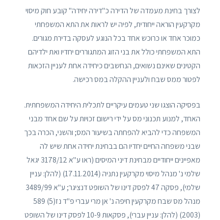
לצורך בחינת מעמדה של הדירה כ"דירה יחידה" קובע חוק מיסוי
מקרקעין הוראה ייחודית, לפיה יש לראות את התא המשפחתי
כמוכר אחד או כרוכש אחד בכל הנוגע לעסקה בדירת מגורים.
התא המשפחתי כולל את בני הזוג המתגוררים יחדיו ואת ילדיהם
הקטינים שאינם נשואים, הנחשבים כיחידה אחת לעניין הזכאות
לפטור ממס שבח ולעניין ההקלה במס רכישה.
בפסיקה הוצגו שני טעמים עיקריים לתכלית היחידה המשפחתית.
האחד, למנוע תכנוני מס על ידי רישום זכויות על שם אחד מבני
המשפחה כדי להביא להפחתה בשיעור המס; והשני, הכרה בכך
שבני משפחה החיים יחדיו הם בבחינת יחידה אחת שיש לה
מאפיינים ייחודיים מבחינת דיני המיסים (ראו ע"א 3178/12 יגאל
שלמי נ' מנהל מיסוי מקרקעין נתניה (17.11.2014) (להלן: עניין
שלמי), פסקה 47 לפסק דינו של השופט דנציגר; ע"א 3489/99
מנהל מס שבח מקרקעין חיפה נ' אן מרי עברי פ"ד נז(5) 589
(2003) (להלן: עניין עברי), פסקאות 10-9 לפסק דינו של השופט