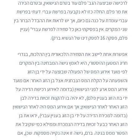
לרכישה שביצעה הגב' פלם עוד בטרם הנישואין, ובטרם הכירה
את מר פלם. החלה כזו לא נקבעה בפרשת עברי. דעתי בפרשת
עברי עומדת על כנה גם כיום, אך יש לראות את ההבדל הברור בין
שני המקרים. אין בפסיקתי כאן כל סתירה לפרשת עברי" (עניין
פלם, פסקה 16 לפסק דינו של הנשיא ברק).
אפשרות אחת ליישב את הסתירה הלכאורית בין ההלכות, בגדרי
חריג המטען ההיסטורי, היא לאמץ גישה המבחינה בין המקרים
לפי מועד אירוע המס של הפעולה שבוצעה על ידי בן הזוג
והשפעתה על הקלת המס הנבחנית אצל בן הזוג האחר: אם מועד
אירוע המס ארע לפני הנישואין (בדומה לאירוע רכישת הדירה על
ידי בת הזוג בעניין פלם), לא יהיה בו להקנות זכויות בדירה לבן
הזוג האחר לאחר הנישואין; אך אם אירוע המס היה לאחר הנישואין
(בדומה למכירת הדירה על ידי בן הזוג בעניין עברי), יראו את בן
הזוג האחר כבעל זכויות בדירה הנמכרת וממילא כמי שקיבל את
הפטור ממס בגינה. ברם, גישה זו אינה נקייה מספקות. שכן, אם