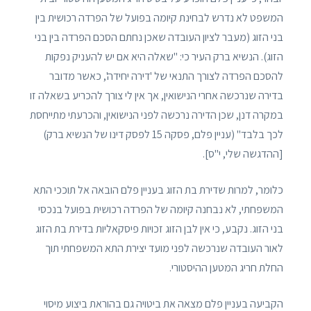
המשפט לא נדרש לבחינת קיומה בפועל של הפרדה רכושית בין
בני הזוג (מעבר לציון העובדה שאכן נחתם הסכם הפרדה בין בני
הזוג). הנשיא ברק העיר כי: "שאלה היא אם יש להעניק נפקות
להסכם הפרדה לצורך התנאי של 'דירה יחידה', כאשר מדובר
בדירה שנרכשה אחרי הנישואין, אך אין לי צורך להכריע בשאלה זו
במקרה דנן, שכן הדירה נרכשה לפני הנישואין, והכרעתי מתייחסת
לכך בלבד" (עניין פלם, פסקה 15 לפסק דינו של הנשיא ברק)
[ההדגשה שלי, י"ס].
כלומר, למרות שדירת בת הזוג בעניין פלם הובאה אל תוככי התא
המשפחתי, לא נבחנה קיומה של הפרדה רכושית בפועל בנכסי
בני הזוג. נקבע, כי אין לבן הזוג זכויות פיסקאליות בדירת בת הזוג
לאור העובדה שנרכשה לפני מועד יצירת התא המשפחתי תוך
החלת חריג המטען ההיסטורי.
הקביעה בעניין פלם מצאה את ביטויה גם בהוראת ביצוע מיסוי