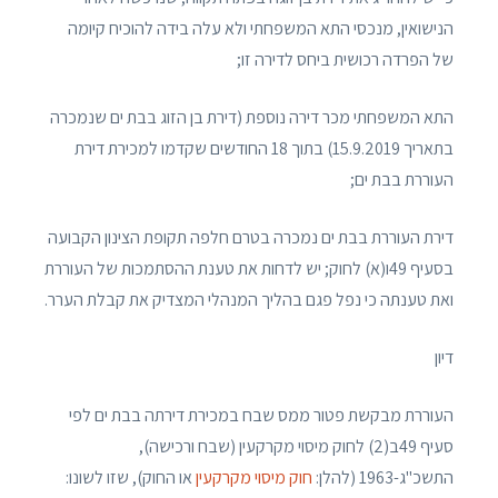
הנישואין, מנכסי התא המשפחתי ולא עלה בידה להוכיח קיומה
של הפרדה רכושית ביחס לדירה זו;
התא המשפחתי מכר דירה נוספת (דירת בן הזוג בבת ים שנמכרה
בתאריך 15.9.2019) בתוך 18 החודשים שקדמו למכירת דירת
העוררת בבת ים;
דירת העוררת בבת ים נמכרה בטרם חלפה תקופת הצינון הקבועה
בסעיף 49ו(א) לחוק; יש לדחות את טענת ההסתמכות של העוררת
ואת טענתה כי נפל פגם בהליך המנהלי המצדיק את קבלת הערר.
דיון
העוררת מבקשת פטור ממס שבח במכירת דירתה בבת ים לפי
סעיף 49ב(2) לחוק מיסוי מקרקעין (שבח ורכישה),
התשכ"ג-1963 (להלן:
חוק מיסוי מקרקעין
או החוק), שזו לשונו: