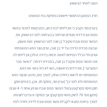
השני לאחר הנישואין.
חריג המטען ההיסטורי ויישומו בפסיקת בתי המשפט
בעניין מור נקבע כי אין לייחס לבת הזוג, המבקשת למכור בפטור
ממס שבח דירת מגורים שהייתה בבעלותה לפני הנישואין, את
הפטור ממס שבח שקיבל בן זוגה לפני הנישואין. זאת משום,
שבעת מכירת הדירה על ידי בן זוגה, טרם נוצר התא המשפחתי
וטרם חל הכלל המייחס לאשה זכויות בדירה זו ולכן אין לייחס לה
את הפטור ממס שקיבל בן זוגה, במכירת דירתה: "כאשר מכר
המערער 2 את דירתו הראשונה, הוא לא היה נשוי. את התא
המשפחתי יש לראות כיחידה אחת, לצורך מס, מרגע שנוצר התא
המשפחתי ולא לפני כן" (עניין מור, פסקה 4). אכן, בינתיים תוקן
חוק מיסוי מקרקעין ובוטל הפטור ממס שבח שניתן אחת ל- 4 שנים
(תיקון מס' 76 לחוק מיסוי מקרקעין) אך פסיקה זו עדיין רלוונטית
לצורך בחינת התנאי לקבלת פטור ממס שבח לדירה יחידה לפיו