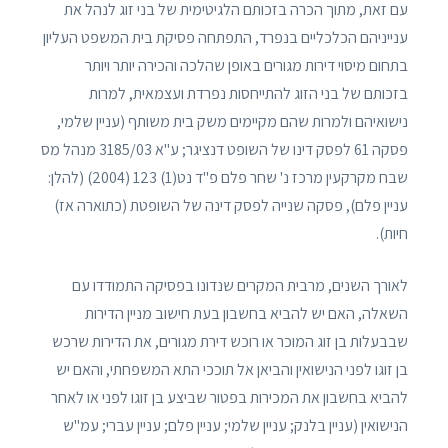
עם זאת, מתוך הכרה בזכותם הלגיטימית של בני זוג לנהל את
ענייניהם הכלכליים בנפרד, התפתחה פסיקת בית המשפט העליון
בתחום מיסוי דירות מגורים באופן שהלכה והכירה יותר ויותר
בזכותם של בני הזוג להתייחסות נפרדת ועצמאית, למרות
נישואיהם ולמרות שהם מקיימים משק בית משותף (עניין שלמי,
פסקה 61 לפסק דינו של השופט דנציגר; ע"א 3185/03 מנהל מס
שבח מקרקעין מרכז נ' שחר פלם פ"ד נט(1) 123 (2004) (להלן:
עניין פלם), פסקה שנייה לפסק דינה של השופטת (כתוארה אז)
חיות).
לאורך השנים, מרבית המקרים שנדונו בפסיקה התמודדו עם
השאלה, האם יש להביא בחשבון בעת חישוב מניין הדירות
שבבעלות בן זוג המוכר או רוכש דירת מגורים, את הדירות שרכש
בן זוגו לפני הנישואין והביאן אל תוככי התא המשפחתי, והאם יש
להביא בחשבון את המכירות בפטור שביצע בן זוגו לפני או לאחר
הנישואין (עניין בלנק; עניין שלמי; עניין פלם; עניין עברי; עמ"ש