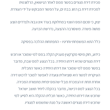
מכירת דירת מגורים בפטור ממס לאחר הנישואין, הרלוונטית
למכירת דירת בן הזוג בבת ים, על הפטור המבוקש על ידי העוררת.
יצוין, כי סכום המס השנוי במחלוקת בערר אינו גבוה ולצדדים הוצע
מתווה פשרה. משסורבה ההצעה, נדרשת הכרעה.
כלל התא המשפחתי וחריגיו – התפתחות ההלכה בפסיקה
כידוע, חוק מיסוי מקרקעין מעניק הקלה במס למי שמוכר או רוכש
דירת מגורים שהיא דירתו היחידה. בכל הנוגע למס שבח, מדובר
בפטור ממס למי שמוכר את דירתו היחידה כאשר התכלית
העיקרית לפטור היא סוציאלית ונועדה לאפשר למוכר לרכוש דירה
אחרת תחת זו הנמכרת מבלי שהמס יפחית מתמורת המכירה.
בכל הנוגע למס רכישה, מדובר בהקלה ליחיד תושב ישראל
שרוכש את דירתו היחידה, כאשר תכלית ההקלה היא לסייע למי
שרוכש דירת מגורים ראשונה על מנת שתשמש למגוריו.