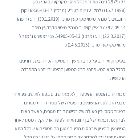
2979/97 דינה מור נ' מנהל מיסוי מקרקעין באר שבע
(15.7.1998) (להלן: עניין מור); ו"ע (מרכז) 16836-03-17 קרן
רוזנבוים נ' מנהל מיסוי מקרקעין מרכז (30.1.2019); ו"ע (חיפה)
37792-09-14 אילן קויתי נ' מנהל מיסוי מקרקעין חיפה
(22.3.2017); ו"ע (מרכז) 54905-05-13 צבי רפפורט נ' מנהל
מיסוי מקרקעין מרכז (14.5.2015)).
בעיקרון, וארחיב על כך בהמשך, הפסיקה הכירה בשני חריגים
לכלל התא המשפחתי: חריג המטען ההיסטורי וחריג ההפרדה
הרכושית.
מכוח חריג המטען ההיסטורי, לא מתחשבים בפעולות שביצע אחד
מבני הזוג לפני הנישואין, בין פעולה של מכירת דירת מגורים
בפטור ממס ובין פעולה של רכישת דירת מגורים, כאשר באים
לבחון את זכאותו של בן הזוג האחר לפטור או להקלה ממס לאחר
הנישואין. ההיגיון שבבסיס חריג המטען ההיסטורי הוא שכלל התא
המשפחתי נועד להסדיר את חבות המס של בני זוג רק החל