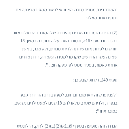
"המוכר דירת מגורים מזכה יהא זכאי לפטור ממס במכירתה אם
נתקיים אחד מאלה:
(2) הדירה הנמכרת היא דירתו היחידה של המוכר בישראל ובאזור
כהגדרתו בסעיף 16א, והמוכר הוא בעל הזכות בה במשך 18
חודשים לפחות מיום שהיתה לדירת מגורים, ולא מכר, במשך
שמונה עשר החודשים שקדמו למכירה האמורה, דירת מגורים
אחרת כאמור, בפטור ממס לפי פסקה זו;…".
סעיף 49(ב) לחוק קובע כך:
"לענין פרק זה יראו מוכר ובן-זוגו, למעט בן-זוג הגר דרך קבע
בנפרד, וילדיהם שטרם מלאו להם 18 שנים למעט ילדים נשואים,
כמוכר אחד";
הגדרה זהה מופיעה בסעיף 9(ג1א)(2)(ב)(2) לחוק, הרלוונטית