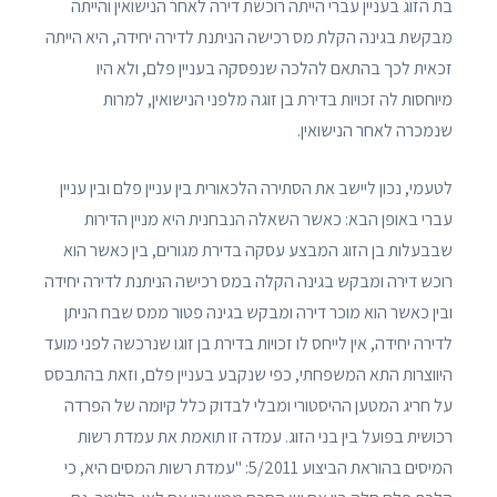
בת הזוג בעניין עברי הייתה רוכשת דירה לאחר הנישואין והייתה
מבקשת בגינה הקלת מס רכישה הניתנת לדירה יחידה, היא הייתה
זכאית לכך בהתאם להלכה שנפסקה בעניין פלם, ולא היו
מיוחסות לה זכויות בדירת בן זוגה מלפני הנישואין, למרות
שנמכרה לאחר הנישואין.
לטעמי, נכון ליישב את הסתירה הלכאורית בין עניין פלם ובין עניין
עברי באופן הבא: כאשר השאלה הנבחנית היא מניין הדירות
שבבעלות בן הזוג המבצע עסקה בדירת מגורים, בין כאשר הוא
רוכש דירה ומבקש בגינה הקלה במס רכישה הניתנת לדירה יחידה
ובין כאשר הוא מוכר דירה ומבקש בגינה פטור ממס שבח הניתן
לדירה יחידה, אין לייחס לו זכויות בדירת בן זוגו שנרכשה לפני מועד
היווצרות התא המשפחתי, כפי שנקבע בעניין פלם, וזאת בהתבסס
על חריג המטען ההיסטורי ומבלי לבדוק כלל קיומה של הפרדה
רכושית בפועל בין בני הזוג. עמדה זו תואמת את עמדת רשות
המיסים בהוראת הביצוע 5/2011: "עמדת רשות המסים היא, כי