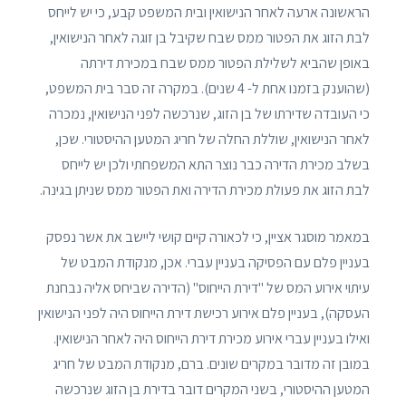
הראשונה ארעה לאחר הנישואין ובית המשפט קבע, כי יש לייחס
לבת הזוג את הפטור ממס שבח שקיבל בן זוגה לאחר הנישואין,
באופן שהביא לשלילת הפטור ממס שבח במכירת דירתה
(שהוענק בזמנו אחת ל- 4 שנים). במקרה זה סבר בית המשפט,
כי העובדה שדירתו של בן הזוג, שנרכשה לפני הנישואין, נמכרה
לאחר הנישואין, שוללת החלה של חריג המטען ההיסטורי. שכן,
בשלב מכירת הדירה כבר נוצר התא המשפחתי ולכן יש לייחס
לבת הזוג את פעולת מכירת הדירה ואת הפטור ממס שניתן בגינה.
במאמר מוסגר אציין, כי לכאורה קיים קושי ליישב את אשר נפסק
בעניין פלם עם הפסיקה בעניין עברי. אכן, מנקודת המבט של
עיתוי אירוע המס של "דירת הייחוס" (הדירה שביחס אליה נבחנת
העסקה), בעניין פלם אירוע רכישת דירת הייחוס היה לפני הנישואין
ואילו בעניין עברי אירוע מכירת דירת הייחוס היה לאחר הנישואין.
במובן זה מדובר במקרים שונים. ברם, מנקודת המבט של חריג
המטען ההיסטורי, בשני המקרים דובר בדירת בן הזוג שנרכשה