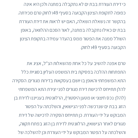
כי דירת העוררת בבת ים לא נתקבלה במתנה ולכן היא אינה
כפופה לתקופת הצינון הקבועה בסעיף 49ו לחוק טרם מכירתה.
בהקשר זה נשאלת השאלה, האם יש לראות את דירת העוררת
בבת ים כאילו נתקבלה במתנה, לאור הסכם ההלוואה, באופן
השולל ממנה את הפטור ממס בהעדר עמידה בתקופת הצינון
הקבועה בסעיף 49ו לחוק.
טרם אפנה להשיב על כל אחת מהשאלות הנ"ל, אציג את
התפתחות ההלכה בפסיקת בית המשפט העליון בסוגיית כלל
התא המשפחתי והאופן בו יושם בעסקאות בדירות מגורים. הסקירה
להלן תתייחס לרכישת דירת מגורים לפני יצירת התא המשפחתי
(להלן: נכס חיצוני או מטען היסטורי), הרלוונטית בענייננו לדירת בן
הזוג בבת ים שנרכשה לפני הנישואין, והשלכתה על הפטור
המבוקש על ידי העוררת. כן תתייחס הסקירה לרכישה של דירת
מגורים לאחר הנישואין, הרלוונטית לדירת בן הזוג בפתח תקווה,
והשלכתה על הפטור המבוקש על ידי העוררת וכן להשלכה של