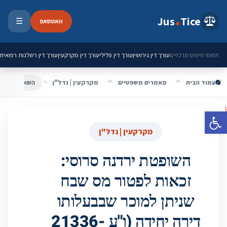
ילוג לתוכן
Jus
Tice
וואטסאפ
☰
פתיחת 
עורך דין גירושין
עורך דין פלילי
עורך דין מקרקעין
עורך דין רשלנות רפואית
תחומי חיפוש מרכזיים
עמוד הבית
מאמרים משפטיים
מקרקעין | נדל"ן
פתח סרגל נגישות
מקרקעין | נדל"ן
השופטת ירדנה סרוסי:
זכאות לפטור מס שבח
שניתן למוכר שבבעלותו
דירה יחידה (ו"ע 21336-