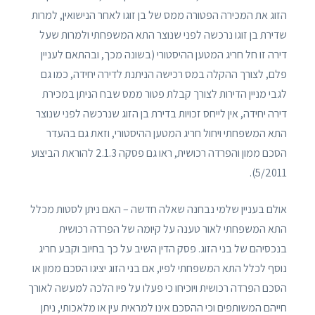
הזוג את המכירה הפטורה ממס של בן זוגו לאחר הנישואין, למרות
שדירת בן זוגו נרכשה לפני שנוצר התא המשפחתי ולמרות שעל
דירה זו חל חריג המטען ההיסטורי (בשונה מכך, ובהתאם לעניין
פלם, לצורך ההקלה במס רכישה הניתנת לדירה יחידה, כמו גם
לגבי מניין הדירות לצורך קבלת פטור ממס שבח הניתן במכירת
דירה יחידה, אין לייחס זכויות בדירת בן הזוג שנרכשה לפני שנוצר
התא המשפחתי ויחול חריג המטען ההיסטורי, וזאת גם בהעדר
הסכם ממון והפרדה רכושית, ראו גם פסקה 2.1.3 להוראת הביצוע
5/2011).
אולם בעניין שלמי נבחנה שאלה חדשה – האם ניתן לסטות מכלל
התא המשפחתי לאור טענה על קיומה של הפרדה רכושית
בנכסיהם של בני הזוג. פסק הדין השיב על כך בחיוב וקבע חריג
נוסף לכלל התא המשפחתי לפיו, אם בני הזוג יציגו הסכם ממון או
הסכם הפרדה רכושית ויוכיחו כי פעלו על פיו הלכה למעשה לאורך
חייהם המשותפים וכי ההסכם אינו למראית עין או מלאכותי, ניתן