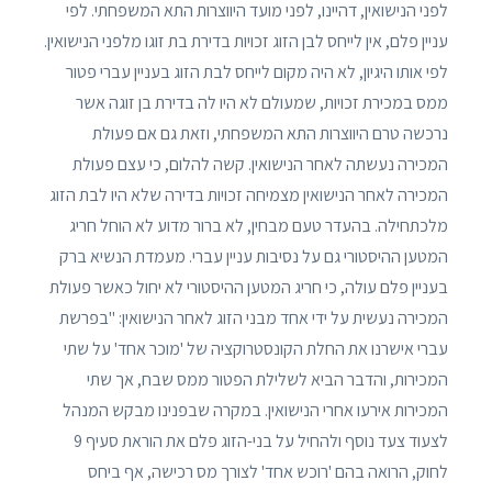
לפני הנישואין, דהיינו, לפני מועד היווצרות התא המשפחתי. לפי
עניין פלם, אין לייחס לבן הזוג זכויות בדירת בת זוגו מלפני הנישואין.
לפי אותו היגיון, לא היה מקום לייחס לבת הזוג בעניין עברי פטור
ממס במכירת זכויות, שמעולם לא היו לה בדירת בן זוגה אשר
נרכשה טרם היווצרות התא המשפחתי, וזאת גם אם פעולת
המכירה נעשתה לאחר הנישואין. קשה להלום, כי עצם פעולת
המכירה לאחר הנישואין מצמיחה זכויות בדירה שלא היו לבת הזוג
מלכתחילה. בהעדר טעם מבחין, לא ברור מדוע לא הוחל חריג
המטען ההיסטורי גם על נסיבות עניין עברי. מעמדת הנשיא ברק
בעניין פלם עולה, כי חריג המטען ההיסטורי לא יחול כאשר פעולת
המכירה נעשית על ידי אחד מבני הזוג לאחר הנישואין: "בפרשת
עברי אישרנו את החלת הקונסטרוקציה של 'מוכר אחד' על שתי
המכירות, והדבר הביא לשלילת הפטור ממס שבח, אך שתי
המכירות אירעו אחרי הנישואין. במקרה שבפנינו מבקש המנהל
לצעוד צעד נוסף ולהחיל על בני-הזוג פלם את הוראת סעיף 9
לחוק, הרואה בהם 'רוכש אחד' לצורך מס רכישה, אף ביחס