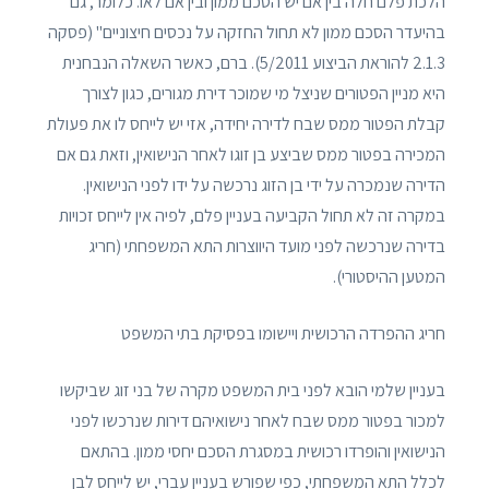
הלכת פלם חלה בין אם יש הסכם ממון ובין אם לאו. כלומר, גם
בהיעדר הסכם ממון לא תחול החזקה על נכסים חיצוניים" (פסקה
2.1.3 להוראת הביצוע 5/2011). ברם, כאשר השאלה הנבחנית
היא מניין הפטורים שניצל מי שמוכר דירת מגורים, כגון לצורך
קבלת הפטור ממס שבח לדירה יחידה, אזי יש לייחס לו את פעולת
המכירה בפטור ממס שביצע בן זוגו לאחר הנישואין, וזאת גם אם
הדירה שנמכרה על ידי בן הזוג נרכשה על ידו לפני הנישואין.
במקרה זה לא תחול הקביעה בעניין פלם, לפיה אין לייחס זכויות
בדירה שנרכשה לפני מועד היווצרות התא המשפחתי (חריג
המטען ההיסטורי).
חריג ההפרדה הרכושית ויישומו בפסיקת בתי המשפט
בעניין שלמי הובא לפני בית המשפט מקרה של בני זוג שביקשו
למכור בפטור ממס שבח לאחר נישואיהם דירות שנרכשו לפני
הנישואין והופרדו רכושית במסגרת הסכם יחסי ממון. בהתאם
לכלל התא המשפחתי, כפי שפורש בעניין עברי, יש לייחס לבן