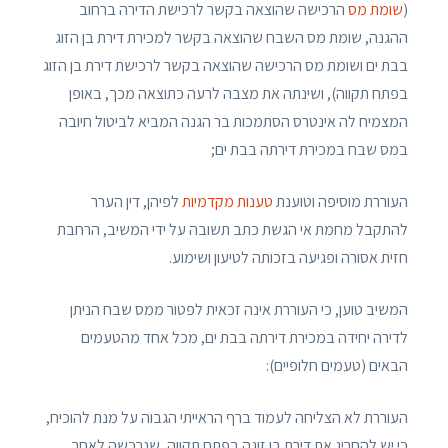
(
שומת מס
הרכישה שהוצאה בקשר לרכישת הדירה ברחוב
ההגנה, שומת מס השבח שהוצאה בקשר למכירת דירת בן הזוג
בבת ים ושומת מס הרכישה שהוצאה בקשר לרכישת דירת בן הזוג
בפתח תקווה), ושינתה את מצבה לרעה כתוצאה מכך, באופן
המצמיח לה אינטרס הסתמכות בר הגנה המביא לביטול חיובה
במס שבח במכירת דירתה בבת ים;
העוררת מוסיפה וטוענת
טענות מקדמיות
לפיהן, דין הערר
להתקבל מחמת אי הגשת כתב תשובה על ידי המשיב, הרחבת
חזית אסורה ופגיעה בזכותה לטיעון ושימוע.
המשיב טוען, כי העוררת אינה זכאית לפטור ממס שבח הניתן
לדירה יחידה במכירת דירתה בבת ים, מכל אחד מהטעמים
הבאים (טעמים חלופיים):
העוררת לא הצליחה לעמוד ברף הראייתי הגבוה על מנת להוכיח,
כי יש להחריג את דירת בן זוגה בפתח תקווה, שנרכשה לאחר