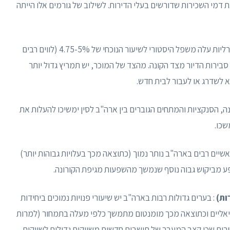
 דמי השכירות שדורשים בעלי הדירות. לשילוב של גורמים אלו הייתה
: שיעור היעד של הקרנות הפדרליות עלה משפל היסטורי לשיעור הנוכחי של 4.75-5% (לווים רבים
ר), מה שמשפיע על סבירות הדיור מצד הקונה. מהצד של המוכר, יש תמריץ גדול יותר
 לשדרג או לעבור לבית חדש.
הסנקציות והמתחים הגוברים בין ארה"ב לסין ימשיכו להעלות את
שכו.
אשיים רבים בארה"ב נותר נמוך (כתוצאה מכך בעלויות גבוהות יותר)
שפע מביקוש גבוה נוסף שנמשך מהשפעות מגיפת הקורונה.
ות)
: בערים גדולות רבות בארה"ב יש שיעורי פנויות נמוכים ביחידות
ציאליים וכתוצאה מכך מומנטום מתמשך כלפי מעלה בתמחור (למרות
רים שכן קצב המעבר של תושבים חדשים משווקים גדולים לשווקים