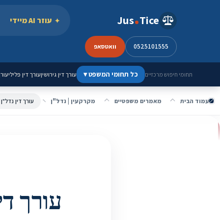
ילוג לתוכן
Jus
Tice
עוזר AI מיידי
0525101555
וואטסאפ
כל תחומי המשפט
▾
עורך דין גירושין
עורך דין פלילי
עורך
תחומי חיפוש מרכזיים
עמוד הבית
מאמרים משפטיים
מקרקעין | נדל"ן
עורך דין נדל"ן בארה"ב 2026: בדיקת נאותות, 