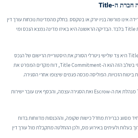
רת ה-Title
דה אינו מורשה בניו יורק או בטקסס. בחלק מהמדינות נוכחות עורך דין
בעסקה היא חובה, ובאחרות התהליך מתנהל מול חברת Title בלבד. הבדיקה הראשונה היא באיזו מדינה נמצא הנכס ומי
חברת ה-Title היא צד שלישי ניטרלי הסורק את היסטוריית הרישום של הנכס
ומאתר שעבודים, עיקולים וחובות עבר. המסמך המרכזי בשלב הזה הוא ה-Title Commitment, דוח מקדים המפרט את
ביטוח הזכויות. הפוליסה מכסה פגמים שיצופו אחרי הסגירה.
חברת ה-Title מנהלת את ה-Escrow ואת הסגירה עצמה, והכסף אינו עובר ישירות
 יחיד מסווג כברירת מחדל כישות שקופה, וההכנסות מדווחות בדוח
ך בעלות ולעיתים באירוע מס, ולכן ההחלטה מתקבלת מול עורך דין