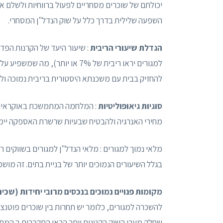
יכולתם של שוכרים מסחריים לפעול ברווחיות ולשלם את
השפעה שלילית בדרך כלל על שוק הנדל"ן המסחרי.
הגדלת שיעורי הריבית
למגורים יראו ריבית של 7% או יות
להחזיק בבית עם משכנתא היסטורית בריבית נמוכה ולא
סוגיות גיאופוליטיות
: המלחמה המתמשכת באוקראינה, 
מחירי האנרגיה ולהבטיח שבעיות שרשרת האספקה ​​יימ
מלאי נמוך למגורים : מלאי הנדל"ן למגורים בשווקים ר
בגלל השיעורים הנמוכים יותר של בניית בתים. זה מו
מקומות פנויים נמוכים בנכסים מרובי יחידות (שכיר
להשכרה למגורים, כלומר יש תחרות בין שוכרים פוטנ
שחלק מערי השוק הקטנות יותר הראו התקררות ב המחי