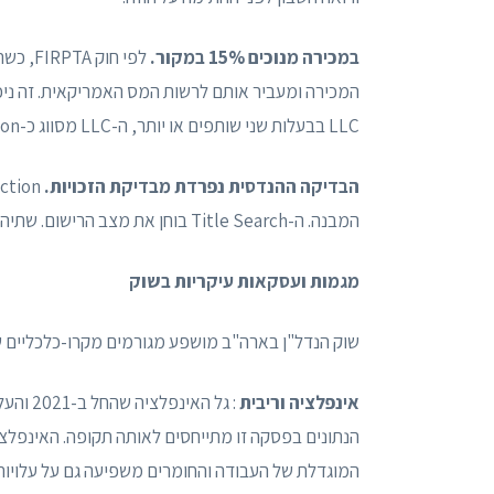
במכירה מנוכים 15% במקור.
המכירה ומעביר אותם לרשות המס האמריקאית. זה ניכ
LLC בבעלות שני שותפים או יותר, ה-LLC מסווג כ-US Person והניכוי אינו חל.
הבדיקה ההנדסית נפרדת מבדיקת הזכויות.
המבנה. ה-Title Search בוחן את מצב הרישום. שתיהן נדרשות, והן אינן מחליפות זו את זו.
מגמות ועסקאות עיקריות בשוק
שוק הנדל"ן בארה"ב מושפע מגורמים מקרו-כלכליים ש
אינפלציה וריבית
הנתונים בפסקה זו מתייחסים לאותה תקופה. האינפלצי
המוגדלת של העבודה והחומרים משפיעה גם על עלויות 