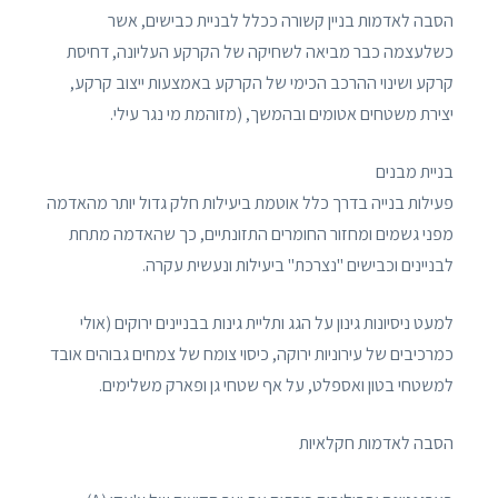
הסבה לאדמות בניין קשורה ככלל לבניית כבישים, אשר
כשלעצמה כבר מביאה לשחיקה של הקרקע העליונה, דחיסת
קרקע ושינוי ההרכב הכימי של הקרקע באמצעות ייצוב קרקע,
יצירת משטחים אטומים ובהמשך, (מזוהמת מי נגר עילי.
בניית מבנים
פעילות בנייה בדרך כלל אוטמת ביעילות חלק גדול יותר מהאדמה
מפני גשמים ומחזור החומרים התזונתיים, כך שהאדמה מתחת
לבניינים וכבישים "נצרכת" ביעילות ונעשית עקרה.
למעט ניסיונות גינון על הגג ותליית גינות בבניינים ירוקים (אולי
כמרכיבים של עירוניות ירוקה, כיסוי צומח של צמחים גבוהים אובד
למשטחי בטון ואספלט, על אף שטחי גן ופארק משלימים.
הסבה לאדמות חקלאיות