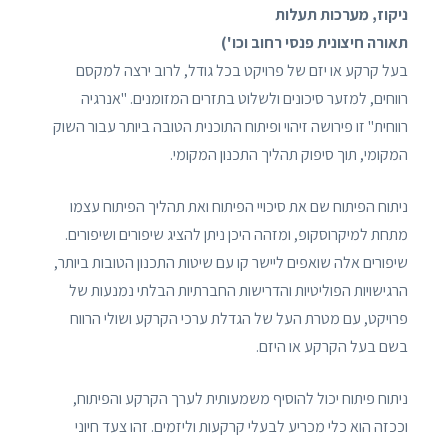
ניקוז, מערכות תעלות
תאורה חיצונית פנסי רחוב וכו')
בעל קרקע או יזם של פרויקט בכל גודל, לרוב ירצה למקסם
רווחים, למזער סיכונים ולשלוט בתזרים המזומנים. "אנרגיה
רווחית" זו פירושה זיהוי ופיתוח התוכנית הטובה ביותר עבור השוק
המקומי, תוך סיפוק תהליך התכנון המקומי.
ניתוח הפיתוח שם את סיכויי הפיתוח ואת תהליך הפיתוח עצמו
מתחת למיקרוסקופ, ומזהה היכן ניתן להציג שיפורים ושיפורים.
שיפורים אלה שואפים ליישר קו עם שיטות התכנון הטובות ביותר,
הרגישויות הפוליטיות והדרישות החברתיות הבלתי נמנעות של
פרויקט, עם מטרת העל של הגדלת ערכי הקרקע ושולי הרווח
בשם בעל הקרקע או היזם.
ניתוח פיתוח יכול להוסיף משמעותית לערך הקרקע והפיתוח,
וככזה הוא כלי מכריע לבעלי קרקעות וליזמים. זהו צעד חיוני