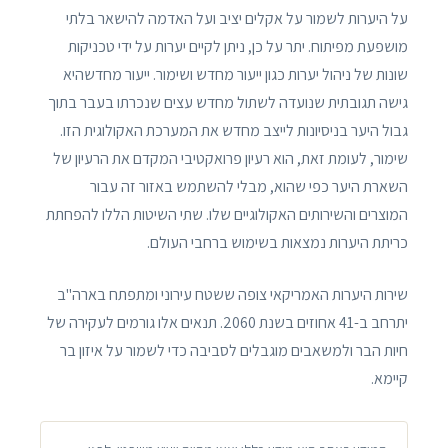
על היערות לשמור על אקלים יציב ועל האדמה להישאר בלתי
מושפעת מפיתוח. יתר על כן, ניתן לקיים יערות על ידי טכניקות
שונות של ניהול יערות כגון ייעור מחדש ושימור. ייעור מחדשהיא
גישה תגובתית שנועדה לשתול מחדש עצים שנכרתו בעבר בתוך
גבול היער בניסיונות לייצב מחדש את המערכת האקולוגית הזו.
שימור, לעומת זאת, הוא רעיון פרואקטיבי המקדם את הרעיון של
השארת היער כפי שהוא, מבלי להשתמש באזור זה עבור
המוצרים והשירותים האקולוגיים שלו. שתי השיטות הללו להפחתת
כריתת היערות נמצאות בשימוש ברחבי העולם.
שירות היערות האמריקאי צופה ששטח עירוני ומתפתח בארה"ב
יתרחב ב-41 אחוזים בשנת 2060. תנאים אלו גורמים לעקירה של
חיות הבר ולמשאבים מוגבלים לסביבה כדי לשמור על איזון בר
קיימא.