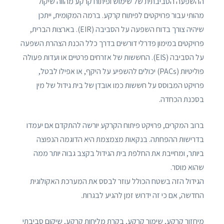
ההשפעה הסביבתית של שימוש ופיתוח קרקע מהווה שיקול
מהותי עבור פרויקטים לפיתוח קרקע. ברמה המקומית, ייתכן
שיהיה צורך בדוח השפעה על הסביבה (EIR). בארצות הברית,
פרויקטים במימון פדרלי דורשים בדרך כלל הכנת הצהרת השפעה
על הסביבה (EIS). החששות של אזרחים פרטיים או ועדות פעולה
פוליטיות (PACs) יכולים להשפיע על היקף, או אפילו לבטל,
פרויקט המבוסס על חששות כמו אובדן של בית גידול של מין
בסכנת הכחדה.
ברוב המקרים, פרויקט פיתוח הקרקע יורשה להתקדם אם יעמדו
בדרישות ההפחתה. בנקאות מצמצמת היא הדוגמה הנפוצה
ביותר, ומחייבת את החלפת בית הגידול בקצב גבוה יותר ממה
שהוא מוסר.
הגידול הזה בשטח הכולל עוזר לבסס את המערכת האקולוגית
החדשה, אם כי זה ידרוש זמן להגיע לבגרות.
מיחזור קרקע, שימור קרקע, בקרת מליחות קרקע, שיקום סביבתי