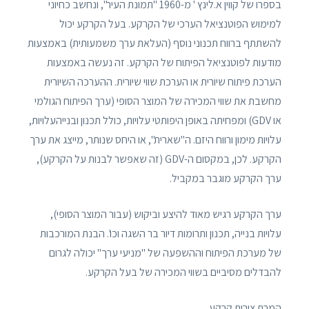
בספרו של קווין א.לינץ ' מ-1960 "תמונת העיר", ונחשב כחיוני
למימוש הפוטנציאל הערכי של הקרקע. בעל הקרקע יכול
להשתתף ברווח תכנוני נוסף (העלאת ערך משמעותית) באמצעות
מודעות לפוטנציאל הפיתוח של הקרקע. זה נעשה באמצעות
הערכת פיתוח שיורית או הערכת שווי שיורית. ההערכה השיורית
מחשבת את שווי המכירה של המוצר הסופי (ערך הפיתוח הגולמי
או GDV) ומפחיתה באופן היפותטי עלויות, כולל תכנון ובנייהעלויות,
עלויות מימון ורווח היזם. ה"שארית", או היחס שנותר, מייצג את ערך
הקרקע. לכן, במקסום ה-GDV (זה שאפשר לבנות על הקרקע),
ערך הקרקע מוגבר במקביל.
ערך הקרקע רגיש מאוד להיצע וביקוש (עבור המוצר הסופי),
עלויות בנייה, תכנון ותרומות דיור בר השגה וכו'. הבנת המורכבות
של מערכת הפיתוח וההשפעה של "מניעי ערך" יכולה לגרום
להבדלים מסיביים בשווי המכירה של בעל הקרקע.
המרת צורות קרקע