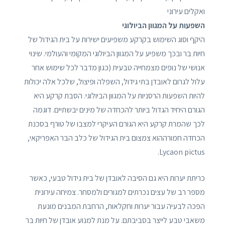
ואקלים עירוני
השפעות על המגוון הביולוגי
היקף וסוג השימוש בקרקע משפיעים ישירות על בית הגידול של
חיות בר ובכך משפיע על המגוון הביולוגי המקומי והעולמי. שינוי
אנושי של נופים מצמחייה טבעית (כגון מדבר לכל שימוש אחר
עלול לגרום לאובדן בתי גידול, השפלה ופיצול, שלכל אלה יכולות
להיות השפעות הרסניות על המגוון הביולוגי. הסבת קרקע היא
הגורם היחיד הגדול ביותר להכחדה של מינים יבשתיים. דוגמה
לכך שהמרת קרקע היא הגורם העיקרי למצבו של טורף בסכנת
הכחדה חמורההוא צמצום בית הגידול של כלב הבר האפריקאי,
Lycaon pictus.
כריתת יערות היא גם הסיבה לאובדן של בית גידול טבעי, כאשר
מספר רב של עצים נכרתים למגורים ולמסחר. צמיחה עירונית
הפכה לבעיה עבור יערות וחקלאות, הרחבת המבנים מונעת
משאבי טבע לייצר בסביבתם. על מנת למנוע אובדן של חיות בר