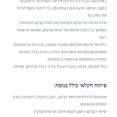
בארגנטינה ובבוליביה כורתים את יער הקוצים של צ'אקו (A)
בקצב הנחשב מהגבוהים בעולם (B), כדי לפנות מקום לגידול
פולי סויה (C)
יצירה חדשה של קרקע חקלאית (או 'המרת קרקע חקלאית')
תסתמך על הסבה ופיתוח של יערות קודמים, סוואנות או שטחי
דשא.
בילוי של אדמות חקלאיות משטחי שממה, מדבריות או משטחים
אטומים קודמים הוא פחות תכוף במידה ניכרת בגלל האדמה
הפורייה המושחתת או החסרה באחרונים.
החל מיערות, אדמה ניתנת לעיבוד על ידי גזירה או חיתוך ושריפה.
פיתוח חקלאי כולל בנוסף:
אמצעים הידרולוגיים (יישור קרקע, ניקוז, השקיה, לפעמים בקרת
מפולות ושיטפונות
שיפור הקרקע דישון, הקמת איזון כימי פרודוקטיבי).