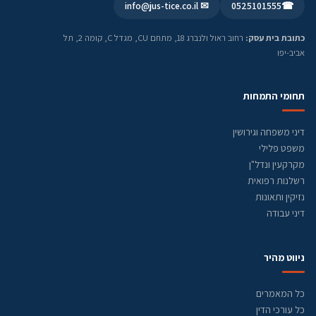
✉ info@jus-tice.co.il
0525101555
☎
כתובת בית עסק:
רחוב ראול ולנברג 18, מתחם CU, מגדל C, קומה 2, תל
אביב-יפו
תחומי התמחות
דיני משפחה וגירושין
משפט פלילי
מקרקעין ונדל"ן
רשלנות רפואית
נזיקין ותאונות
דיני עבודה
ניווט מהיר
כל המאמרים
כל עורכי הדין