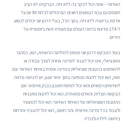
האירופי – אתה יכול לבקר בה ללא ויזה. הברקזיט לא הציב
חסמים גם עבור הנוסעים היוונים: הם יכולים לבלות 90 יום על
אדמת בריטניה ללא ויזה. בסך הכל, בעלי דרכון יווני יכולים לנסוע
ל-174 מדינות ברחבי העולם עם תעודת זהות ביומטרית על
הידיים.
בעוד המבקש דרכון יווני ממתין להחלטה הרשמית, הוא, כמהגר
פוטנציאלי, אינו יכול לעבור למדינה אחרת לצורך עבודה או
להשתמש בהטבות סוציאליות במדינה אחרת באיחוד האירופי. עם
זאת, הוא יכול ליהנות מנסיעה בתוך אזור שנגן. יש לו גישה מלאה
לשירותים רפואיים והוא יכול לפתוח חשבון בבנק אירופאי. אם
הבקשה תצליח, והאדם מתאזרח, הוא יכול ליהנות מתכניות
ההטבות הסוציאליות של האיחוד האירופי. הוא יכול להתגורר
ולעבוד בכל מדינה אירופית. והכי חשוב, הוא יכול להעביר אזרחות
בירושה לילדיו ולנכדיו.