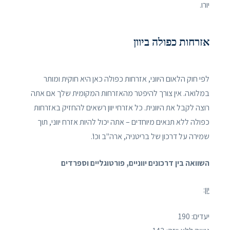
יורו.
אזרחות כפולה ביוון
לפי חוק הלאום היווני, אזרחות כפולה כאן היא חוקית ומותר
במלואה. אין צורך להיפטר מהאזרחות המקומית שלך אם אתה
רוצה לקבל את היוונית. כל אזרחי יוון רשאים להחזיק באזרחות
כפולה ללא תנאים מיוחדים – אתה יכול להיות אזרח יווני, תוך
שמירה על דרכון של בריטניה, ארה"ב וכו'.
השוואה בין דרכונים יווניים, פורטוגליים וספרדים
יָוָן:
יעדים: 190