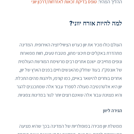
ההליך המהיר:
טופס בדיקת זכאות לאזרחות/דרכון יווני
למה להיות אזרח יווני?
העולם כולו מכיר את יוון כערש הציוויליזציה האירופית. המדינה
מתהדרת באקלים ים תיכוני מתון, מטבח טעים, חוות מפוארות
ונופים מחייבים. ישנם אתרים רבים מרשימת המורשת העולמית
של אונסק"ו. בעוד שחלק מהאנשים חיים בפנים הארץ של יוון,
אחרים בוחרים להישאר באיים, כמו קורפו, וליהנות מהים התכלת.
יוון היא אלטרנטיבה מעולה לספרד עבור אלה שמתכננים להגר
והיא מצוינת עבור אלה שאינם רוצים יותר לגור במדינות צפוניות.
הגירה ליוון
ממשלת יוון מכירה בפופולריות של המדינה בכך שהיא מציעה