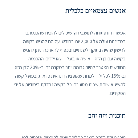
אנשים עצמאיים כלכלית
אפשרות זו פתוחה לתושבי חוץ שיכולים להוכיח שהכנסתם
במדינתם עולה על 2,000 יורו בחודש. עליהם להגיש בקשה
לרישיון שהייה בתוקף לשנתיים ובכפוף להארכה. ניתן להגיש
בקשה עם בן הזוג – אישה או בעל – ו/או ילדים. ההכנסה
החודשית תצטרך להיות גבוהה יותר במקרה זה: ב-20% לבן הזוג
וב-15% לכל ילד. למרות שאופציה זו נראית כדאית, בפועל קשה
להשיג אישור תושבות מסוג זה. כל בקשה נבדקת ביסודיות על ידי
הפקידים.
תוכנית ויזה זהב
תוכנית ויזת הזהב הוצגה כחלופה יוונית לתוכניות אזרחות לפי