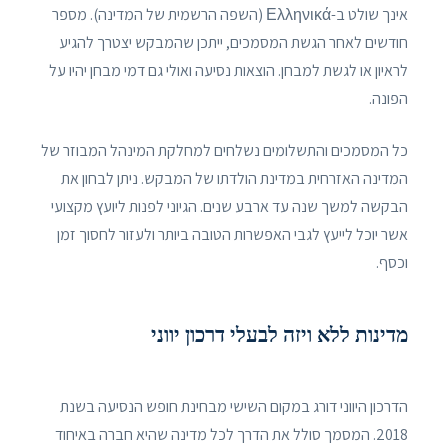
אינך שולט ב-Ελληνικά (השפה הרשמית של המדינה). מספר
חודשים לאחר הגשת המסמכים, ייתכן שהמבקש יצטרך להגיע
לראיון או לגשת למבחן. הוצאות נסיעה ואולי גם דמי מבחן יהיו על
הפונה.
כל המסמכים והתשלומים נשלחים למחלקת המינהל המבוזר של
המדינה האזרחית במדינת הולדתו של המבקש. ניתן לבחון את
הבקשה למשך שנה עד ארבע שנים. הגיוני לפנות ליועץ מקצועי
אשר יוכל לייעץ לגבי האפשרות הטובה ביותר ולעזור לחסוך זמן
וכסף.
מדינות ללא ויזה לבעלי דרכון יווני
הדרכון היווני דורג במקום השישי מבחינת חופש הנסיעה בשנת
2018. המסמך סולל את הדרך לכל מדינה שהיא חברה באיחוד