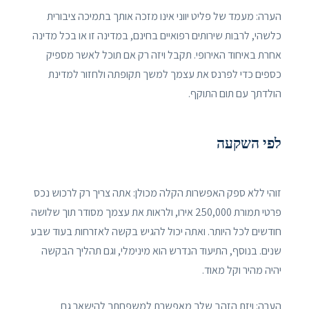
הערה: מעמד של פליט יווני אינו מזכה אותך בתמיכה ציבורית
כלשהי, לרבות שירותים רפואיים בחינם, במדינה זו או בכל מדינה
אחרת באיחוד האירופי. תקבל ויזה רק אם תוכל לאשר מספיק
כספים כדי לפרנס את עצמך למשך תקופתה ולחזור למדינת
הולדתך עם תום התוקף.
לפי השקעה
זוהי ללא ספק האפשרות הקלה מכולן: אתה צריך רק לרכוש נכס
פרטי תמורת 250,000 אירו, ולראות את עצמך מסודר תוך שלושה
חודשים לכל היותר. ואתה יכול להגיש בקשה לאזרחות בעוד שבע
שנים. בנוסף, התיעוד הנדרש הוא מינימלי, וגם תהליך הבקשה
יהיה מהיר וקל מאוד.
הערה: ויזת הזהב שלך מאפשרת למשפחתך להישאר גם