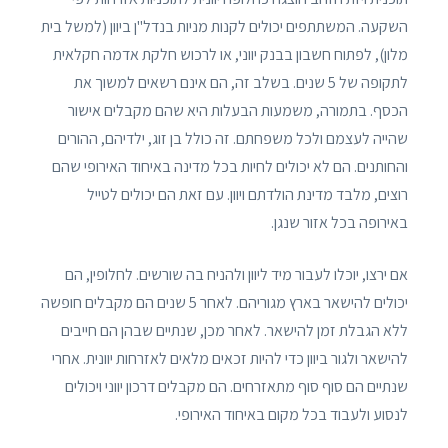
השקעה. המשתתפים יכולים לקנות מניות בנדל"ן ביוון (למשל בית
מלון), לפתוח חשבון בבנק יווני, או לרכוש חלקת אדמה חקלאית
לתקופה של 5 שנים. בשלב זה, הם אינם רשאים למשוך את
הכסף. בתמורה, משמעות הבעלות היא שהם מקבלים אישור
שהייה לעצמם ולכל משפחתם. זה כולל בן זוג, ילדיהם, ההורים
והחותנים. הם לא יכולים לחיות בכל מדינה באיחוד האירופי שהם
רוצים, מלבד מדינת הולדתם ויוון. עם זאת הם יכולים לטייל
באירופה בכל אזור שנגן.
אם ירצו, יוכלו לעבור מיד ליוון ולהניח בה שורשים. לחלופין, הם
יכולים להישאר בארץ מגוריהם. לאחר 5 שנים הם מקבלים חופשה
ללא הגבלת זמן להישאר. לאחר מכן, שנתיים שבהן הם חייבים
להישאר ולגור ביוון כדי להיות זכאים מלאים לאזרחות יוונית. אחרי
שנתיים הם סוף סוף מתאזרחים. הם מקבלים דרכון יווני ויכולים
לנסוע ולעבוד בכל מקום באיחוד האירופי.