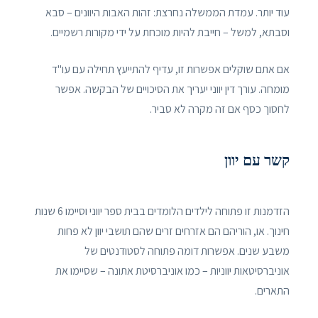
עוד יותר. עמדת הממשלה נחרצת: זהות האבות היוונים – סבא
וסבתא, למשל – חייבת להיות מוכחת על ידי מקורות רשמיים.
אם אתם שוקלים אפשרות זו, עדיף להתייעץ תחילה עם עו"ד
מומחה. עורך דין יווני יעריך את הסיכויים של הבקשה. אפשר
לחסוך כסף אם זה מקרה לא סביר.
קשר עם יוון
הזדמנות זו פתוחה לילדים הלומדים בבית ספר יווני וסיימו 6 שנות
חינוך. או, הוריהם הם אזרחים זרים שהם תושבי יוון לא פחות
משבע שנים. אפשרות דומה פתוחה לסטודנטים של
אוניברסיטאות יווניות – כמו אוניברסיטת אתונה – שסיימו את
התארים.