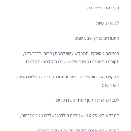
בעלי עבר פלילי נקי;
לא גורשו מיוון;
מתגוררים בארץ שבע שנים.
בנסיבות מסוימות, המבקש עשוי להמתין פחות. בדרך כלל,
תקופת ההמתנה נמשכת שלוש שנים בהזדמנויות הבאות:
מבקש הוא בן זוג של אזרח יווני והתגורר במדינה בשלוש השנים
האחרונות;
למבקש יש ילד קטן המחזיק בדרכון יווני;
המבקש הוא פליט או שמדינת הולדתו נשללה ממנו אזרחות;
המבקש הוא אזרח יליד של מדינה באיחוד האירופי.