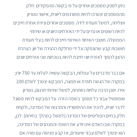
ניתן לספק מסמכים אחרים על פי בקשה מהפקידים. חלק
מהמסמכים יצטרכו להיות מתורגמים ליוונית, אישור נוטריון
ושליחה, למשל תעודת לידה. מסמכים אחרים וניירת אחרת חייבים
להיות רשומים או עדים על ידי האזרחים היוונים או שירותי
הממשלה. תושבי האיחוד האירופי חייבים להיות בעלי תעודת
תושבות קבע שהונפקה על ידי מחלקת ההגירה של יוון. הצהרת
הרצון להפוך לאזרח יווני חייבת להיות בנוכחות שני אזרחים יוונים.
אם כבר מדברים על עמלות, הבקשה עשויה לעלות עד 700 יורו;
במקרה של הגשה חוזרת או תפוגה, המבקש יצטרך לשלם 200
אירו. ישנן הרבה עלויות נסתרות, למשל שירותי תרגום, נוטריון
ואפוסטיל עבור כל מסמך בשפה הזרה. על המבקש להיות מסוגל
לדבר יוונית, להכיר את ההיסטוריה והתרבות של המדינה, ולקחת
חלק בחיים הפוליטיים של המדינה (למשל במהלך בחירות). לכן,
במקרה שבו האדם אינו יודע את השפה והמנהגים של המדינה,
הוא יצטרך לשלם עבור שיעורים, אז קבע פגישה עם מורה אם