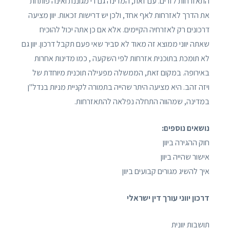
התאזרחות לזרים. עם זאת, המדינה גם די מגוננת ואינה פותחת
את הדרך לאזרחות לאף אחד, ולכן יש דרישות זכאות. יוון מציעה
דרכונים רק לאזרחיה הקיימים. אלא אם כן אתה יכול להוכיח
שאתה יווני ממוצא זה מאוד לא סביר שאי פעם תקבל דרכון. יוון גם
לא תומכת בתוכנית אזרחות לפי השקעה , כמו מדינות אחרות
באירופה. במקום זאת, הממשלה מפעילה תוכנית מיוחדת של
ויזה זהב. היא מציעה היתר שהייה בתמורה לקניית מניות בנדל"ן
במדינה, שמהווה התחלה נפלאה להתאזרחות.
נושאים נוספים:
חוק ההגירה ביוון
אישור שהייה ביוון
איך להשיג מגורים קבועים ביוון
דרכון יווני עורך דין ישראלי
תושבות יוונית