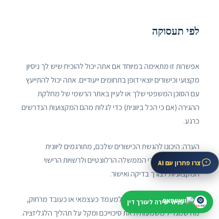
לפי תעסוקה
אפשרות זו מתאימה במיוחד אם אתה יכול להוכיח שיש לך ניסיון
מקצועי וכישורים יוצאי דופן בתחומים ייעודיים. אתה יכול להתייעץ
עם הסוכן המשפטי שלך או לעיין באתר הרשמי של מחלקת
ההגירה (אם כי הכל ביוונית) כדי לגלות מהם המקצועות הנדרשים
כרגע.
הערה: היכונו להגשת הכישורים שלכם, מתורגמים ליוונית
ונוטריונית, למשרדי הממשלה הרלוונטיים ולרשויות הרישוי
צרו פתרון עם AI
המקצועיות לצורך בדיקה ואישור.
לחילופין, ניתן להגיש בקשה למעמד כעצמאי או כעובד מרחוק,
פניה ישירה לעורך דין
מה שמגדיל משמעותית את סיכוייכם ומקל על תהליך הלגליזציה.