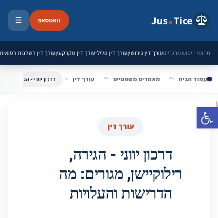
ילוג לתוכן
Jus
Tice
וואטסאפ
☰
פתיחת 
עורך דין גירושין
עורך דין פלילי
עורך דין מקרקעין
עורך דין רשלנות רפואית
תחומי חיפוש מרכזיים
עמוד הבית
מאמרים משפטיים
עורך דין
דרכון יווני - הגירה, רילו
פתח סרגל נגישות
עורך דין
דרכון יווני - הגירה,
רילוקיישן, מגורים: מה
הדרישות והעלויות