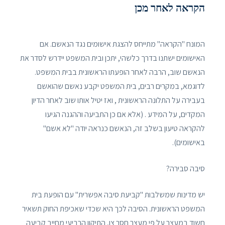
הקראה לאחר מכן
המונח "הקראה" מתייחס להצגת אישומים נגד הנאשם. אם
האישומים ישתנו בדרך כלשהי, יתכן ובית המשפט יידרש לסדר את
הנאשם שוב, הרבה לאחר הופעתו הראשונית בבית המשפט.
לדוגמא, במקרים רבים, בית המשפט יקבע נאשם שהואשם
בעבירה על התלונה הראשונית , ואז יטיל אותו שוב לאחר הדיון
המקדים, על המידע . (אלא אם כן התביעה וההגנה הגיעו
להקראה טיעון בשלב זה, הנאשם כנראה יודה "לא אשם"
באישומים).
סיבה סבירה?
יש מדינות שמשלבות "קביעת סיבה אפשרית" עם הופעת בית
המשפט הראשונית. הסיבה לכך היא שכדי שאכיפת החוק תשאיר
חשוד במעצר על פי מעצר חסר צו, התיקון הרביעי מחייב קביעה