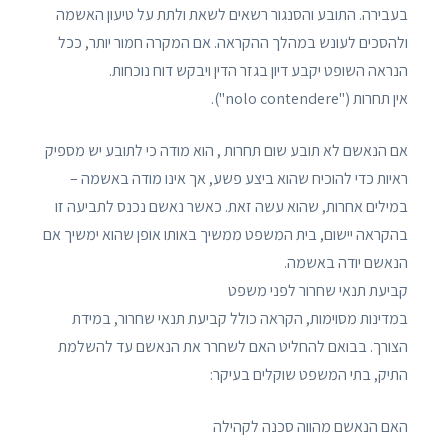
בעבירה. התובע והסנגור רשאים לשאת ולתת על טיעון האשמה
ולהסכים לעונש במהלך ההקראה. אם המקרה חמור יותר, ככל
הנראה השופט יקבע דיון בגזר הדין ויבקש דוח נוכחות.
אין תחרות ("nolo contendere").
אם הנאשם לא תובע שום תחרות , הוא מודה כי לתובע יש מספיק
ראיות כדי להוכיח שהוא ביצע פשע, אך אינו מודה באשמה –
במילים אחרות, שהוא עשה זאת. כאשר נאשם נכנס לתביעה זו
בהקראה יישום, בית המשפט ממשיך באותו אופן שהוא ימשיך אם
הנאשם יודה באשמה.
קביעת תנאי שחרור לפני משפט
במדינות מסוימות, הקראה כולל קביעת תנאי שחרור, במידת
הצורך. בבואם להחליט האם לשחרר את הנאשם עד להשלמת
התיק, בתי המשפט שוקלים בעיקר:
האם הנאשם מהווה סכנה לקהילה