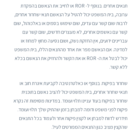
תנאים אחרים. בנוסף ל- ROR או לחייב את הנאשם בהפקדת
ערובה, בית המשפט יכול להטיל על הנאשם תנאי שחרור אחרים,
לרבות שום קשר עם עדים, שום שימוש בסמים או באלכוהול, שום
קשר עם נאשמים אחרים, לא מעצרים חדשים, שום קשר עם
עבריינים ידועים, אין החזקת נשק, ושום נסיעה מחוץ למחוז או
למדינה. אם הנאשם מפר את אחד מהתנאים הללו, בית המשפט
יכול לבטל את ה- ROR או את הקשר ולהחזיק את הנאשם בכלא
ללא קשר.
שחרור בפיקוח. בנוסף או כאלטרנטיבה לקביעת איגרת חוב או
תנאי שחרור אחרים, בית המשפט יכול להציב נאשם בתוכנית
שחרור בפיקוח בעוד עניינו תלוי ועומד. במדינות מסוימות זה נקרא
פיקוח לפני משפט ודומה למבחן בזמן שהתיק שלך תלוי ועומד.
תידרש לדווח למבחן או לקצין פיקוח אחר ולעמוד בכל התנאים
שהקצין מציב כגון התנאים המפורטים לעיל.