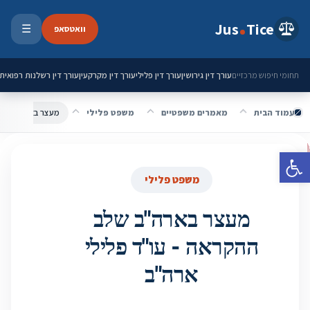
ילוג לתוכן
Jus
Tice
וואטסאפ
☰
פתיחת 
עורך דין גירושין
עורך דין פלילי
עורך דין מקרקעין
עורך דין רשלנות רפואית
תחומי חיפוש מרכזיים
עמוד הבית
מאמרים משפטיים
משפט פלילי
מעצר בארה"ב שלב 
פתח סרגל נגישות
משפט פלילי
מעצר בארה"ב שלב
ההקראה - עו"ד פלילי
ארה"ב