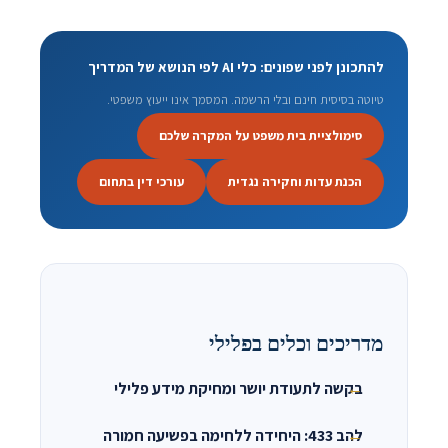
להתכונן לפני שפונים: כלי AI לפי הנושא של המדריך
טיוטה בסיסית חינם ובלי הרשמה. המסמך אינו ייעוץ משפטי.
סימולציית בית משפט על המקרה שלכם
הכנת עדות וחקירה נגדית
עורכי דין בתחום
מדריכים וכלים בפלילי
בקשה לתעודת יושר ומחיקת מידע פלילי
להב 433: היחידה ללחימה בפשיעה חמורה