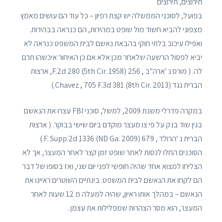
תירוצים, תירוצים
בפועל, לסוכני הממשלה יש קצת רפיון – כל עוד הם עושים מאמץ
מצפוני להביא חשוד מול שופט במהירות, הם כנראה בבהירות.
ואפילו עיכוב בלתי חוקי בהבאת נאשם לבית המשפט כנראה לא
יביא לפסול הרשעה שלאחר מכן אלא אם כן האיחור איכשהו תרם
לה. ( מורס נ 'ארה"ב , 256 F.2d 280 (5th Cir. 1958), ארצות
הברית נגד Chavez , 705 F.3d 381 (8th Cir. 2013).)
במקרה פדרלי משנת 2009, למשל, סוכני FBI עצרו את הנאשם
בגין שוד בנק על פי צו מעצר מוקדם ביום שישי בבוקר. ( ארצות
הברית נ 'הרולד , 679 F. Supp.2d 1336 (ND Ga. 2009).)
הסוכנים החלו לנסות לאתר שופט זמן קצר לאחר המעצר, אך לא
הצליחו למצוא אחד שהיה חופשי לפני יום שני, ואז בסופו של דבר
הם לקחו את הנאשם לבית המשפט. בינתיים השוטרים ראיינו את
הנאשם – במהלך אותו ראיון, שהיה למעלה מ 12 שעות לאחר
המעצר, הוא מסר הצהרות שמפלילות את עצמן .