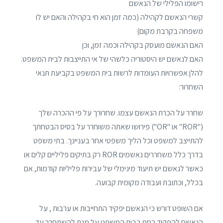
רישומו הפלילי של הנאשם
קשרי הנאשם לקהילה (כמה זמן הוא חי בקהילה והאם יש לו
משפחה בקרבת מקום)
האם הנאשם מועסק בקהילה וכמה זמן, וכן
האם לנאשם יש היסטוריה כלשהי של אי התייצבות לבית המשפט.
להלן אפשרויות העומדות לרשות בית המשפט בקביעת תנאי
השחרור:
שחרר על הכרת הנאשם עצמו. שחרורך על פי ההכרה שלך
("ROR" או "OR") פירושו שאתה משוחרר על בסיס הבטחתך
להתייצב למשפט וכל הליך משפטי אחר בעניינך. בתי משפט
בדרך כלל משחררים נאשמים ROR רק בתיקים פליליים קלים או
כאשר לנאשם יש תיעוד מינימלי של עבירות פליליות קודמות, אם
בכלל, וכתובת ועבודה מקומית קבועה.
אם השופט דורש כי הנאשם יפקיד התחייבות או ערבות , על
הנאשם להפקיד כסף בבית המשפט על מנת להשתחרר עד