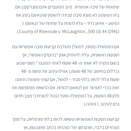
שיפוטית של סיבה אפשרית . (רוב המעצרים אינם מוצדקים.) אם
בית המשפט לא מוצא סיבה סבירה להאמין שהנאשם ביצע את
הפשע – אירוע נדיר – עליו להורות על שחרורו של הנאשם. (
County of Riverside v. McLaughlin , 500 US 44 (1991).)
אם הממשלה (מחוז, למשל) משלבת קביעות סיבה אפשריות עם
הופעות ראשוניות, עליה להחזיק אותן "בהקדם האפשרי, אך
בשום מקרה לא יאוחר מ- 48 שעות לאחר המעצר." (סופי שבוע
נכללים בחישוב של 48 שעות.) אפילו עיכוב של פחות מ -48
שעות עלול להיות בלתי סביר – למשל, אם קציני משטרה תזמנו
זאת בכדי לאפשר זמן לנאשם להודות. אם הרשויות מפספסות את
חלון 48 השעות, על הממשלה מוטל הנטל להוכיח כי מצב חירום
גרם לעיכוב. ( מזהה )
קביעות הסיבות האפשריות עשויות להיות בלתי פורמליות, על סמך
תצהירים בלבד, שהם סוג של הצהרות בכתב מושבעות, או