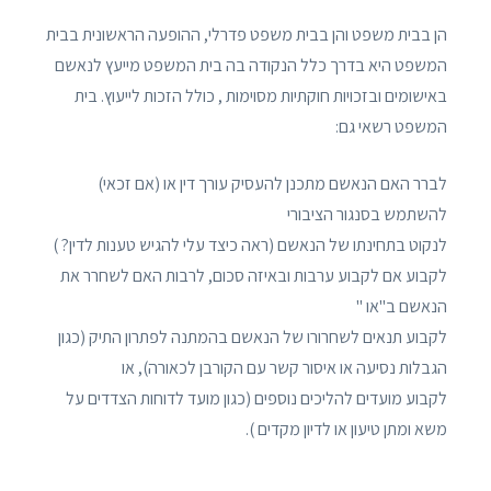
הן בבית משפט והן בבית משפט פדרלי, ההופעה הראשונית בבית
המשפט היא בדרך כלל הנקודה בה בית המשפט מייעץ לנאשם
באישומים ובזכויות חוקתיות מסוימות , כולל הזכות לייעוץ. בית
המשפט רשאי גם:
לברר האם הנאשם מתכנן להעסיק עורך דין או (אם זכאי)
להשתמש בסנגור הציבורי
לנקוט בתחינתו של הנאשם (ראה כיצד עלי להגיש טענות לדין? )
לקבוע אם לקבוע ערבות ובאיזה סכום, לרבות האם לשחרר את
הנאשם ב"או "
לקבוע תנאים לשחרורו של הנאשם בהמתנה לפתרון התיק (כגון
הגבלות נסיעה או איסור קשר עם הקורבן לכאורה), או
לקבוע מועדים להליכים נוספים (כגון מועד לדוחות הצדדים על
משא ומתן טיעון או לדיון מקדים ).