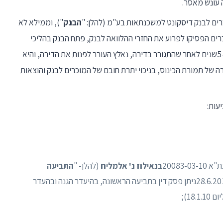
 עונש מאסר.
הבנק
"), וממילא לא
ם הפסיקו לפרוע את החזרי ההלוואה לבנק, פתח הבנק בהליכי
למימוש המשכנתא. בשנת 2010, כ-5שנים לאחר שהתגורר בדירה, נאלץ העורר לפנות את הדירה, והיא
ה של תמורת הכינוס, בניכוי יתרת חובם של המוכרים לבנק והוצאות
בנאילוז נ' אלמליח
(להלן- "
התביעה
עוד לפני שהעורר פונה מהדירה. ביום 28.6.2010ניתן פסק דין בתביעה הראשונה, בהיעדר הגנה ובהעדר