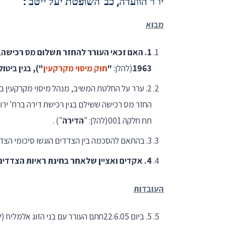
יו"ר הוועדה, כב' השופטת יעל ייטב :
מבוא
1
1963
(להלן:
"
חוק מיסוי מקרקעין
"
), בגין ביט
2. ערר על החלטת המשיב, מנהל מיסוי מקרקעין באר שבע (להלן: "
תת חלקה 001(להלן: "
הדירה
") .
3. בהתאם להסכמה בין הצדדים הוגשו סיכומי הצדדים לאחר הגשת תצהירי עדות הראשית, ללא שמיעת ראיות.
4
. אקדים ואציין שלאחר בחינת ראיות הצדדים
העובדות
5. ביום 22.6.05חתם העורר עם בני הזוג אלמליח (להלן- "