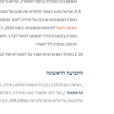
הואשם בגין המעילה בכספי התמורה, הורשע וריצה
9. אביטל נמנע כאמור מלפרוע את חובם של המוכרים לבנק דיסקונט למשכנתאות בע"מ (להלן: "
הוסרה המשכנתא שרבצה על הדירה. לאחר שהמוכרי
הוצאה לפועל
נמכרה במסגרת הליכי ההוצאה לפועל לצד ג'. היתר
הכינוס, נמסרה לידי העורר.
1 במהלך השנים הגיש העורר נגד המוכרים שתי תביעות:
התביעה הראשונה
, הוגשה ביום 11.3.2010בבית משפט השלום באילת, בת"א 20083-03-10
הראשונה
")
,
התייצבות, על מלוא סכום התביעה (498,040₪, נכון ליום 18.1.10);