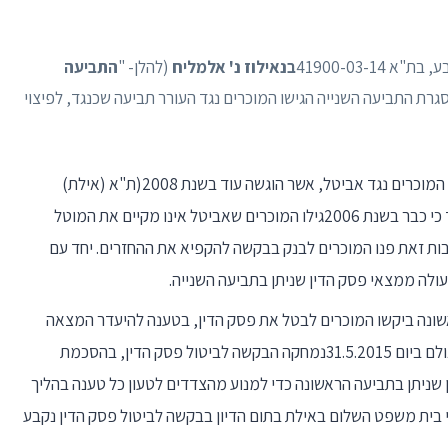
בנאילוז נ' אלמליח
(להלן- "
התביעה
מסגרת התביעה השנייה הגישו המוכרים נגד העורר תביעה שכנגד, לפיצוי
1 לשם השלמת התמונה אזכיר גם את תביעתם של המוכרים נגד אביטל, אשר הוגשה עוד בשנת 2008(ת"א (אילת)
), שממנה ניתן ללמוד כי כבר בשנת 2006גילו המוכרים שאביטל אינו מקיים את המוטל
קבות זאת פנו המוכרים לבנק בבקשה להקפיא את ההחזרים. יחד עם
עולה ממצאי פסק הדין שניתן בתביעה השנייה.
אשונה ביקשו המוכרים לבטל את פסק הדין, בטענה להיעדר המצאה
כדין ולהיעדר ידיעה בדבר הגשת התביעה נגדם, ואולם ביום 31.5.2015נמחקה הבקשה לביטול פסק הדין, בהסכמת
ן שניתן בתביעה הראשונה כדי למנוע מהצדדים לטעון כל טענה בהליך
 בית משפט השלום באילת בתום הדיון בבקשה לביטול פסק הדין נקבע