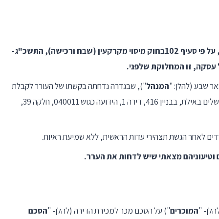
. האם זכאי העורר להחזר תשלום מס רכישה, על פי סעיף 102בחוק מיסוי מקרקעין (שבח ורכישה), התשכ"ג-
ול עסקה, זו המחלוקת שלפני.
המנהל
"), שבגדרה נדחתה בקשתו של העורר לקבלת
החזר מס רכישה ששילם בגין רכישת דירה ברח' ירושלים באילת, בבניין 416, דירה 1, הידועה כגוש 040011, חלקה 39,
 וטיעוניהם מצאתי שיש לדחות את הערר.
המוכרים
") על הסכם מכר למכירת הדירה (להלן- "
הסכם