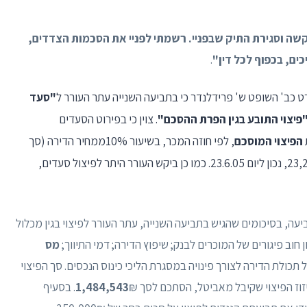
שה וסגירת התיק שבפניי. רשמתי לפניי את הסכמות הצדדים,
ם, בכפוף לכל דין"
.
"סעד
פיצוי התובע בגין הפרת ההסכם"
. צוין כי בפירוט הסעדים
הפיצוי המוסכם
, לפי חוזה המכר, בשיעור 10%ממחיר הדירה (סך
116,990₪), וכן שיפוי בגין דמי התיווך, בסך 23,200₪, נכון ליום 23.6.05. כמו כן ביקש העורר היתר לפיצול סעדים,
ה, בסיכומים שהגיש בתביעה השנייה, עתר העורר לפיצוי בגין מכלול
ן חוב פיגורים של המוכרים לבנק; שיפוץ הדירה; דמי התיווך;
מס
כולת הדירה לצורך פינויה במסגרת הליכי כינוס הנכסים. סך הפיצוי
זוז הפיצוי שקיבל מאביטל, הסתכם לסך
1,484,543
₪. בסעיף