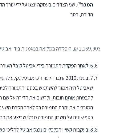
המכר
"). שני הצדדים בעסקה יוצגו על ידי עורך הד
הדירה, בסך
1,169,903 ₪, הופקדה במלואה בנאמנות בידי אביטל. בגין רכישת הדירה שילם העורר מס רכישה בסך של
6. לאחר הפקדת התמורה בידי אביטל קיבל העורר את החזקה בדירה לידיו, שיפץ את הדירה, ועבר לגור בה.
7. בשנת 2010התברר לעורר כי אביטל נק
שאביטל היה אמור להשתמש בכספי התמורה לפירעו
להבטחת אותם חובות, ולרשום את הדירה על שם העור
המוכרים את יתרת התמורה רק לאחר הסרת השעבודי
כסף שונים על חשבון התמורה מבלי שביצע את החי
8. בעקבות קשייו הכלכליים נכנס אביטל להליכי 