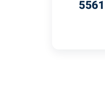
עין? (ו"ע 5561-01-