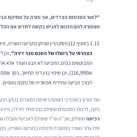
"לאור הסכמות הצדדים, אני מורה על מחיקת הבק
ושמורה להם הזכות להגיש בקשה לחדש את ההליכי
1 בסעיף 12בפסק הדין שניתן בתביעה השנייה, פירט כב' השופט ש' פרידלנדר כי בתביעה השנייה עתר העורר ל
הצהרתי על ביטולו של הסכם מכר דירה"
, וכן ל
"
המבוקשים בכתב התביעה לא תבע העורר אלא את
לצורך תביעה עתידית אפשרית של נזקים נוספים.
עוד פורט בסעיף כי לעומת רשימת הסעדים בכתב התביע
נזקיו, לרבות: הסכומים ששילם בגין מחיר הדירה; פירעו
רכישה
ששילם; שכ"ט עו"ד ששילם לאביטל והובלה של ת
שלו עתר העורר במסגרת סיכומיו בתביעה השנייה, בקי