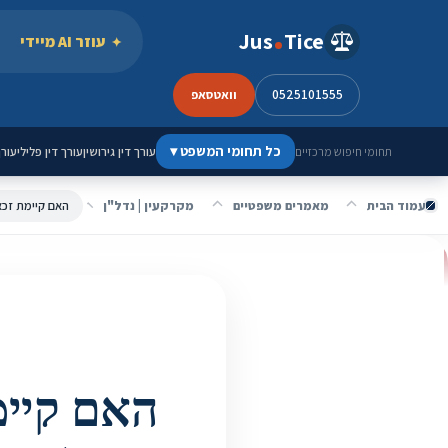
ילוג לתוכן
Jus
Tice
עוזר AI מיידי
0525101555
וואטסאפ
כל תחומי המשפט
▾
עורך דין גירושין
עורך דין פלילי
עורך
תחומי חיפוש מרכזיים
עמוד הבית
מאמרים משפטיים
מקרקעין | נדל"ן
האם קיימ