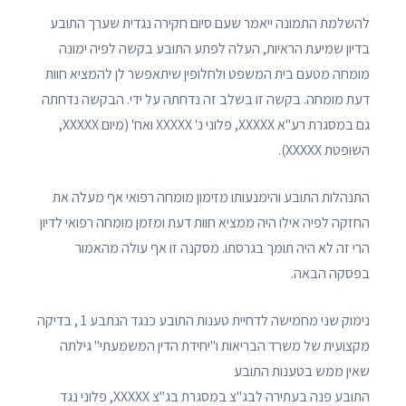
להשלמת התמונה ייאמר שעם סיום חקירה נגדית שערך התובע
בדיון שמיעת הראיות, העלה לפתע התובע בקשה לפיה ימונה
מומחה מטעם בית המשפט ולחלופין שיתאפשר לן להמציא חוות
דעת מומחה. בקשה זו בשלב זה נדחתה על ידי. הבקשה נדחתה
גם במסגרת רע"א XXXXX, פלוני נ' XXXXX ואח' (מיום XXXXX,
השופטת XXXXX).
התנהלות התובע והימנעותו מזימון מומחה רפואי אף מעלה את
החזקה לפיה אילו היה ממציא חוות דעת ומזמן מומחה רפואי לדיון
הרי זה לא היה תומך בגרסתו. מסקנה זו אף עולה מהאמור
בפסקה הבאה.
נימוק שני מחמישה לדחיית טענות התובע כנגד הנתבע 1 , בדיקה
מקצועית של משרד הבריאות ו"יחידת הדין המשמעתי" גילתה
שאין ממש בטענות התובע
התובע פנה בעתירה לבג"צ במסגרת בג"צ XXXXX, פלוני נגד