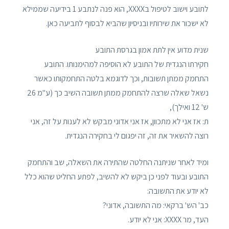
לתובע וישוב לטיפול בXXXX, הוא פנה לנתבע 1 בידיעה שממילא
לא ישכור את שירותיו ובניסיון שהביא לבסוף לתביעה כאן.
שנית מדוע אין לתת אמון בגרסת התובע
חקירתו הנגדית של התובע לא הוסיפה למהימנותו. התובע
התחמק ממתן תשובות, וכך לדוגמא בלטה התחמקותו כאשר
נשאל שאלה שרצה להתחמק ממתן תשובה השיב כך (ע"מ 26
ש' 12 ואילך),
ת: אז אני לא מתכוון, אז אני אדוני מבקש לא לענות על זה, אני
רוצה להשאיר את זה, זה יפגום לי בחקירה הנגדית.
ומיד לאחר שניתנה החלטה שהתירה את השאלה, שב והתחמק
התובע ובעוד לפני כן ביקש לא להשיב, לפתע החליט שהוא כלל
לא יודע את התשובה:
כב' הש' ברקאי: מה התשובה, אדוני?
העד, מר XXXX: אני לא יודע.