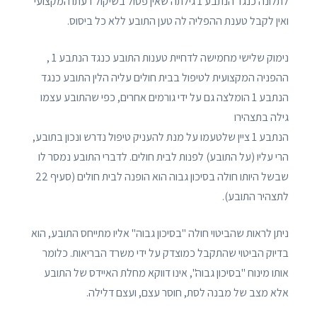
לתלונה כנגד הנתבע 1 גילתה שאין פסול בשיקול דעתו המקצועי
ואין לקבל טענת ההפליה לה טען התובע ללא כל ביסוס.
נימוק שלישי מחמישה לדחיית טענות התובע כנגד הנתבע 1 ,
ההפניה המקצועית לטיפול בבית חולים עליה הלין התובע כנגד
הנתבע 1 הומלצה גם על ידי גורמים אחרים, כפי שהתובע עצמו
גילה בתצהירו
הנתבע 1 ציין שלטעמו על מנת להעניק טיפול נדרש ונכון בתובע,
הרי עליו (על התובע) לפנות לבית חולים. לדברי התובע נמסר לו
שבשל היותו חולה בסיכון גבוה הוא הופנה לבית חולים (סעיף 22
לתצהיר התובע).
ניתן לראות שהביטוי חולה "בסיכון גבוה" אליו מתייחס התובע, הוא
בדיוק הביטוי שהתקבל כמוצדק על ידי משרד הבריאות. כלומר
אותו מינוח "בסיכון גבוה", אינו דווקא מחלת האיידס של התובע
אלא מצב של מבנה לסת, חוסר עצם, ועצם דלילה.