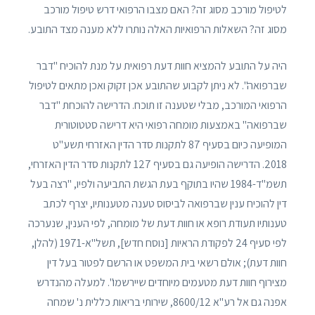
לטיפול מורכב מסוג זה? האם מצבו הרפואי דרש טיפול מורכב
מסוג זה? השאלות הרפואיות האלה נותרו ללא מענה מצד התובע.
היה על התובע להמציא חוות דעת רפואית על מנת להוכיח "דבר
שברפואה". לא ניתן לקבוע שהתובע אכן זקוק ואכן מתאים לטיפול
הרפואי המורכב, מבלי שטענה זו תוכח. הדרישה להוכחת "דבר
שברפואה" באמצעות מומחה רפואי היא דרישה סטטוטורית
המופיעה כיום בסעיף 87 לתקנות סדר הדין האזרחי תשע"ט
2018. הדרישה הופיעה גם בסעיף 127 לתקנות סדר הדין האזרחי,
תשמ"ד-1984 שהיו בתוקף בעת הגשת התביעה ולפיו, "רצה בעל
דין להוכיח ענין שברפואה לביסוס טענה מטענותיו, יצרף לכתב
טענותיו תעודת רופא או חוות דעת של מומחה, לפי הענין, שנערכה
לפי סעיף 24 לפקודת הראיות [נוסח חדש], תשל"א-1971 (להלן,
חוות דעת); אולם רשאי בית המשפט או הרשם לפטור בעל דין
מצירוף חוות דעת מטעמים מיוחדים שיירשמו". למעלה מהנדרש
אפנה גם אל רע"א 8600/12, שירותי בריאות כללית נ' שמחה