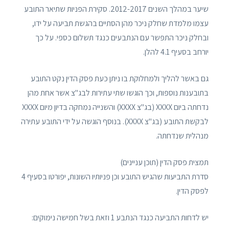
שיער במהלך השנים 2012-2017. סקירת הפניות שתיאר התובע
עצמו מלמדת שחלק ניכר מהן הסתיים בהגשת תביעה על ידו,
ובחלק ניכר התפשר עם הנתבעים כנגד תשלום כספי. על כך
יורחב בסעיף 4.1 להלן.
גם באשר להליך ולמחלוקת בו ניתן כעת פסק הדין נקט התובע
בתובענות נוספות, וכך הוגשו שתי עתירות לבג"צ אשר אחת מהן
נדחתה ביום XXXX (בג"צ XXXX) והשנייה נמחקה בדיון מיום XXXX
לבקשת התובע (בג"צ XXXX). בנוסף הוגשה על ידי התובע עתירה
מנהלית שנדחתה.
תמצית פסק הדין (תוכן עניינים)
סדרת התביעות שהגיש התובע וכן פניותיו השונות, יפורטו בסעיף 4
לפסק הדין.
יש לדחות התביעה כנגד הנתבע 1 וזאת בשל חמישה נימוקים: