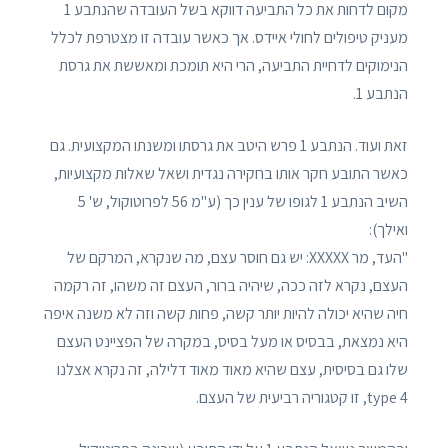
מקום לדחות את כל התביעה דווקא בשל העובדה שהנתבע 1
מעניק טיפולים לחולי איידס. אך כאשר עובדה זו מצטרפת לכלל
הנימוקים לדחיית התביעה, הרי היא תומכת ומאששת את גרסת
הנתבע 1.
זאת ועוד. הנתבע 1 פרש היטב את גרסתו ומשנתו המקצועית. גם
כאשר התובע חקר אותו בחקירה נגדית ושאל שאלות מקצועיות,
השיב הנתבע 1 לגופו של ענין כך (ע"מ 56 לפרוטוקול, ש' 5
ואילך):
"העד, מר XXXXX: יש גם חוסר עצם, מה שנקרא, המרקם של
העצם, נקרא לזה ככה, שיהיה ברור, העצם זה משהו, זה רקמה
חיה שהיא יכולה להיות יותר קשה, פחות קשה וזה לא משנה איפה
היא נמצאת, בבסיס או מעל בסיס, במקרה של הפציינט העצם
שלו גם בסיסית, עצם שהיא מאוד מאוד דלילה, זה נקרא אצלנו
type 4, זו קטגוריה רביעית של העצם.