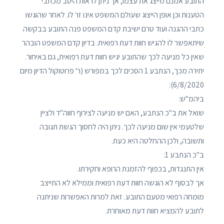
התובע אמנם מייצג את עצמו, אך ניתן לראות היטב מכתבי
הטענות וכן אופן הייצוג שעולם המשפט אינו זר לו. לאחר שהוגשו
כתבי ההגנה ועוד טרם ישיבת קדם המשפט פנה התובע בבקשה
שיתאפשר לו להגיש חוות דעת רפואית. בדיון קדם המשפט הובהר
שאין כל מניעה לכך שהתובע יגיש חוות דעת רפואית, גם באיחור.
יתירה מכך, הנתבע 1 הסכים לכך במפורש (ר' פרוטוקול הדיון מיום
6/8/2020):
ביהמ"ש:
שואל את ב"כ הנתבע, האם יש מניעה לצירוף חווה"ד ולציין
שלטעמי אין שום מניעה לכך. ניתן היה לחסוך הגשת תגובה
ותשובה, ולכן ההחלטה היא כעת.
ב"כ הנתבע 1:
אין התנגדות, בכפוף להזמנת הרופא וחקירתו.
אך לבסוף לא הוגשה חוות דעת רפואית וממילא לא התייצב
מומחה רפואי מטעם התובע. זאת למרות האפשרות שניתנה
לתובע להמציא חוות דעת מאוחרת.