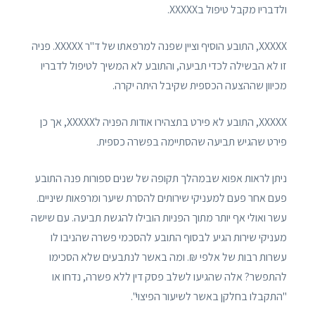
ולדבריו מקבל טיפול בXXXXX.
XXXXX, התובע הוסיף וציין שפנה למרפאתו של ד"ר XXXXX. פניה
זו לא הבשילה לכדי תביעה, והתובע לא המשיך לטיפול לדבריו
מכיוון שההצעה הכספית שקיבל היתה יקרה.
XXXXX, התובע לא פירט בתצהירו אודות הפניה לXXXXX, אך כן
פירט שהגיש תביעה שהסתיימה בפשרה כספית.
ניתן לראות אפוא שבמהלך תקופה של שנים ספורות פנה התובע
פעם אחר פעם למעניקי שירותים להסרת שיער ומרפאות שיניים.
עשר ואולי אף יותר מתוך הפניות הובילו להגשת תביעה. עם שישה
מעניקי שירות הגיע לבסוף התובע להסכמי פשרה שהניבו לו
עשרות רבות של אלפי ₪. ומה באשר לנתבעים שלא הסכימו
להתפשר? אלה שהגיעו לשלב פסק דין ללא פשרה, נדחו או
"התקבלו בחלקן באשר לשיעור הפיצוי".