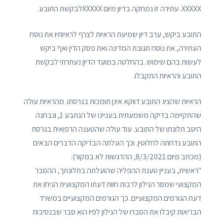
XXXXX. עתירה זו נמחקה בדיון מיום XXXXXלבקשת התובע.
התובע ביקש, ערב דיון שמיעת הראיות לצרף לראיותיו את נוסח
העתירה, את נוסח תגובת המדינה ואת פסק הדין ואף ביקש
לעשות בהם שימוש. בהחלטה במועד הדיון נעתרתי לבקשת
התובע והראיות התקבלו.
הראיות שהציג התובע דווקא אינן תומכות בגרסתו. מהראיות עולה
שהתקיימה בדיקה משמעתית בעניינו של הנתבע 1, ונבחנה
היטב תלונתו של התובע. עוד עולה שהטענה הרפואית בגרסת
התובע נדחתה לחלוטין. וכך העלתה הבדיקה הדברים הבאים
(מכתב מיום 8/3/2021, ההדגשות לא במקור):
"ראשית, בעניין טענת ההפליה שהועלתה בתלונתך, ההסבר
המקצועי שמסר הנילון לרבות חוות דעתו המקצועית הניחו את
דעת הגורמים המקצועיים. כך הגורמים המקצועיים במשרד
הבריאות קיבלו את הסברו של הנילון לפיו הוא סבר שבנסיבות