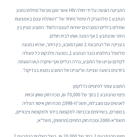
התביעה הוגשה על ידי חולה HIV אשר טען שבשל מחלתו נמנע
הנתבע 1 מלהעניק לו טיפול מיוחד של "השתלת עצם באמצעות
שתלים בזליים המוברגים ישירות לעצם הלסת". התובע מציין בין
היתר שהנתבע 1 אף הפנה אותו לבית חולים.
בעניינה של הנתבעת 2 טוען התובע, בין היתר, שהיא נמנעה
מלטפל בתלונתו כנגד הנתבע 1, נמנעה מלנקוט כל פעולה
לקידום עניינו של התובע, גררה רגליים ואף שיקרה ו/או הטעתה
ביודעים בשעה שציינה ש"עניינו של התובע נמצא בבדיקה".
התובע עותר לפיצויים כדלקמן:
פיצוי מהנתבע 1 בסך של 70,000 ₪, מכח חוק שוויון זכויות
לאנשים עם מוגבלות, תשנ"ח-1998; מכח חוק איסור הפליה
במוצרים, בשירותים ובכניסה למקומות בידור ולמקומות ציבוריים,
תשס"א-2000 ומכח חוק החוזים (תרופות), תשל"א;
פיצוי מהנתבעת 2 בסך של 20,000 ₪, בשל רשלנות הנתבעת 2