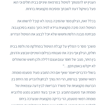
העניין יש להפנותך לטיפול במרפאת שיניים בבית חולים וכי הוא
פעל בשיקול דעת לטובתך ומסיבות מקצועיות ברורות.
בכלל זאת, הנילון מסר שהסיבה בגינה לא קיבל לרשותו את
הטיפול הינה סיבה מקצועית גרידא לפיה הינך נמצא בסיכון גבוה
מבחינת מבנה הלסת וחששו שלא יוכל לבצע את הטיפול הנדרש.
משכך מסר כי המליץ על קבלת הטיפול במחלקת פה ולסת בבית
חולים, הנילון אף גיבה את טענותיו בצילום השיניים שבוצע והדגים,
בין היתר, מצב של חוסר עצם ועצם דלילה ולכן חשש שהשתלים
לא ייקלטו באופן תקין…"
בשולי הדברים ייאמר שאף אם היה התובע מעיד מטעמו מומחה
רפואי שתומך בגרסתו, הרי היה צורך לבחון ולהכריע מה היחס בין
הכרעות מקצועיות של משרד הבריאות לבין דעה עצמאית של
מומחה ועד מטעם התובע. כך או כך בעוד התובע נמנע מלהביא
מומחה רפואי מטעמו, הרי בדיקה מקצועית שנערכה ביחס