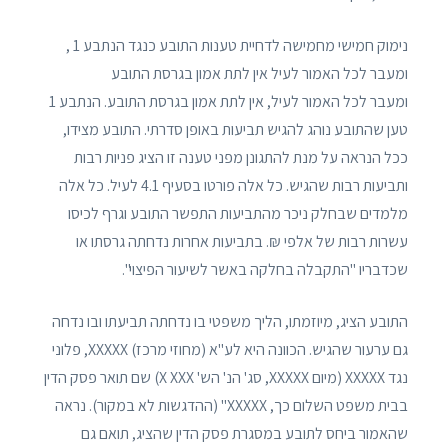
נימוק חמישי מחמישה לדחיית טענות התובע כנגד הנתבע 1 ,
ומעבר לכל האמור לעיל אין לתת אמון בגרסת התובע
ומעבר לכל האמור לעיל, אין לתת אמון בגרסת התובע. הנתבע 1
טען שהתובע נוהג להגיש תביעות באופן סדרתי. התובע מצידו,
ככל הנראה על מנת להתגונן מפני טענה זו הציג פניות רבות
ותביעות רבות שהגיש. כל אלה פורטו בסעיף 4.1 לעיל. כל אלה
מלמדים שבחלק ניכר מהתביעות התפשר התובע וגרף לכיסו
עשרות רבות של אלפי ₪. בתביעות אחרות נדחתה גרסתו או
שכדבריו "התקבלה בחלקה באשר לשיעור הפיצוי".
התובע הציג, מיוזמתו, הליך משפטי בו נדחתה תביעתו ובו נדחה
גם ערעור שהגיש. הכוונה היא לע"א (מחוזי מרכז) XXXXX, פלוני
נגד XXXXX (מיום XXXXX, סג' הנ' הש' X XXX) שם תואר פסק הדין
בבית משפט השלום כך, XXXXX" (ההדגשות לא במקור). נראה
שהאמור ביחס לתובע במסגרת פסק הדין שהציג, תואם גם