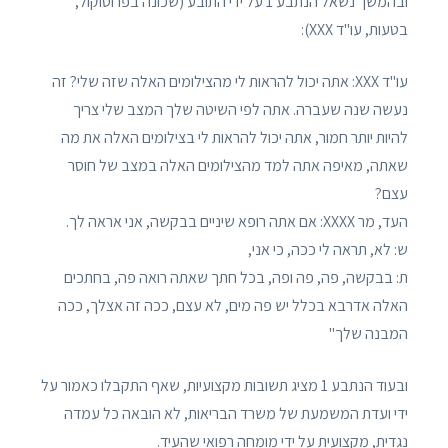
ובהמשך נשאל הנתבע 1 על ידי התובע (שכונה בפרוטוקול,
בטעות, עו"ד XXX):
עו"ד XXX: אתה יכול להראות לי מהצילומים האלה שזה שלי? זה
נעשה שנה שעברה. אתה לפי השיטה שלך המצב שלי צריך
להיות יותר חמור, אתה יכול להראות לי בצילומים האלה את מה
שאתה, מאיפה אתה למד מהצילומים האלה במצב של חוסר
עצם?
העד, מר XXXX: אם אתה רופא שיניים בבקשה, אני אראה לך.
ש: לא, תראה לי ככה, כי אני,
ת: בבקשה, פה, פה ופה, בכל חתך שאתה רואה פה, בחתכים
האלה אדרבא בכלל יש פה מים, לא עצם, ככה זה אצלך, ככה
המבנה שלך"
ובעוד הנתבע 1 מציג תשובות מקצועיות, שאף התקבלו כאמור על
ידי ועדת המשמעת של משרד הבריאות, לא הובאה כל עמדה
נגדית, מקצועית על ידי מומחה רפואי שהעיד.