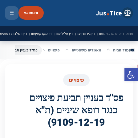
ילוג לתוכן
Jus
Tice
וואטסאפ
☰
פתיחת 
עורך דין גירושין
עורך דין פלילי
עורך דין מקרקעין
עורך דין רשלנות רפואית
תחומי חיפוש מרכזיים
עמוד הבית
מאמרים משפטיים
פיצויים
פתח סרגל נגישות
פיצויים
פס"ד בעניין תביעת פיצויים
כנגד רופא שיניים (ת"א
9109-12-19)