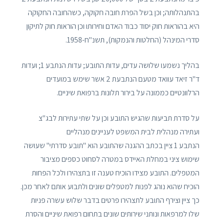
בהתנהלותה; וכן בשל הפרת חובה חקוקה, כשהחובה החקוקה
היא בהוראות חוק יסוד כבוד האדם וחירותו וכן הוראות חוק לתיקון
סדרי המינהל (החלטות והנמקות), תשנ"ח-1958.
בהליך נשמעו שלושה עדים, עדות התובע; עדות הנתבע 1; ועדות
ד"ר זיאד עוואד מטעם הנתבעת 2 אשר שימש במועדים
הרלוונטיים כממונה על בירור תלונות ברפואת שיניים.
על סדרת תביעות שהגיש התובע וכן על שתי עתירות לבג"צ
ועתירה מנהלית לבית המשפט לעניינים מנהליים
הנתבע 1 ציין בכתב ההגנה שהתובע הוא "תובע סדרתי" שעושה
שימוש ציני במחלת האיידס במטרה לסחוט כספים מציבור
המטפלים. התובע מצידו הוכיח טענה זו בתצהירו ולכל הפחות
הוכיח שהוא נוהג לפנות למטפלים שונים ולתבוע אותם לאחר מכן.
כך ציין וצירף התובע לתצהירו פרטים בדבר שלוש עשרה פניות
שלו למרפאות ונותני שירותים שונים בתחום רפואת שיניים והסרת