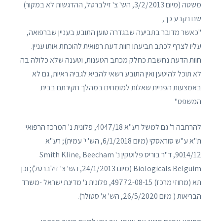
משטה (מיום 3/2/2013, הש' צ' זילברטל, ההדגשות לא במקור)
שם נקבע כך,
"כאשר מדובר בתביעה שבגדרה טוען התובע בעניין שברפואה,
עליו לצרף לכתב תביעתו חוות דעת רפואית להוכחת אותו עניין.
חוות הדעת נחשבת כחלק מכתב הטענות, וטענה שלא כלולה בה
לא תוכל להיטען ואין התובע רשאי להביא לגביה ראיות, גם לא
באמצעות הפניית שאלות למומחים במהלך חקירתם בבית
המשפט"
להרחבה ר' גם למשל רע"א 4047/18,‏ פלונית נ' המרכז הרפואי
ת"א ע"ש סוראסקי (מיום 6/1/2018, הש' י' עמית); רע"א
9014/12, ד"ר בוריס פלוטקין נ' ‏Smith Kline, Beecham
Biologicals Belguim (מיום 24/1/2013, הש' צ' זילברטל); וכן
תא (מחוזי מרכז) 49772-08-15‏‏, פלונית נ' מדינת ישראל -משרד
הבריאות ( מיום 26/5/2020, הש' א' סטולר).