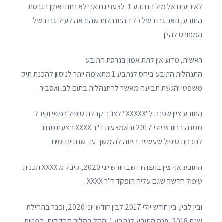
לאירועים אל מול הנתבע 1. לצערי גם אני לא נתתי אמון בגרסת
התובע, וזאת גם בשל כל ההתנהלות שהובאה לעיל וגם בשל
המפורט להלן:
ראשית, מדוע אין לתת אמון בגרסת התובע
התנהלות התובע ביחס לנתבע 1 מתאימה יותר לניסיון להכנת תיק
משפטי והגשת תביעה מאשר להתנהלות בתום לב. ואסביר.
התובע ציין שפנה ל"XXXXX" לצורך קבלת טיפול רפואי וקיבל
ממנה בחודש יולי 2017 ובאמצעות ד"ר XXXX הצעת מחיר
לתכנית טיפול שעשויה היתה להימשך עד שנתיים ימים.
התובע אף ציין בתצהירו שבחודש יוני 2020, קיבל מ XXXX תכנית
טיפול חדשה שגם עליה הופקד ד"ר XXXX.
ובין לבין, בין חודש יולי 2017 לבין חודש יוני 2020, וכבר בתחילת
שנת 2018, פנה התובע לנתבע 1 והחל בהליך הבדיקות, הפניות