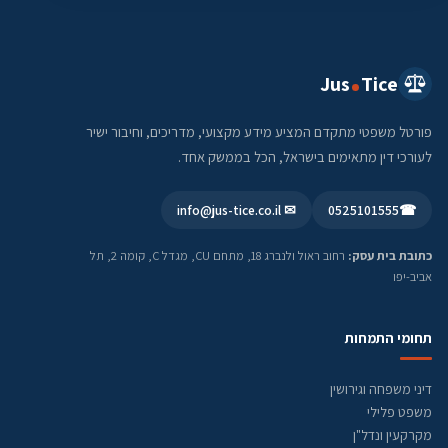
Jus
Tice
פורטל משפטי מתקדם המציע מידע מקצועי, מדריכים, וחיבור ישיר
לעורכי דין מתאימים בישראל, הכל בממשק אחד.
✉ info@jus-tice.co.il
0525101555
☎
כתובת בית עסק:
רחוב ראול ולנברג 18, מתחם CU, מגדל C, קומה 2, תל
אביב-יפו
תחומי התמחות
דיני משפחה וגירושין
משפט פלילי
מקרקעין ונדל"ן