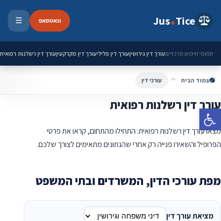
ילוג לתוכן
Jus
Tice
וואטסאפ
☰
פתיחת 
עורך דין גירושין
עורך דין פלילי
עורך דין מקרקעין
עורך דין רשלנות רפואית
תחומי חיפוש מרכזיים
עמוד הבית
עורכי דין
עורך דין רשלנות רפואית
פתח סרגל נגישות
מצאו עורך דין רשלנות רפואית: התחילו מהתחום, קראו את פרטי
הפרופיל והשאירו פנייה רק אחרי שהנתונים מתאימים לצורך שלכם.
מפת עורכי הדין, המשרדים ובתי המשפט
מציאת עורך דין