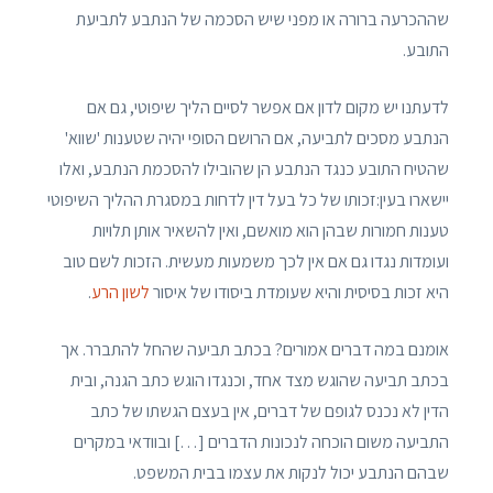
שההכרעה ברורה או מפני שיש הסכמה של הנתבע לתביעת
התובע.
לדעתנו יש מקום לדון אם אפשר לסיים הליך שיפוטי, גם אם
הנתבע מסכים לתביעה, אם הרושם הסופי יהיה שטענות 'שווא'
שהטיח התובע כנגד הנתבע הן שהובילו להסכמת הנתבע, ואלו
יישארו בעין:זכותו של כל בעל דין לדחות במסגרת ההליך השיפוטי
טענות חמורות שבהן הוא מואשם, ואין להשאיר אותן תלויות
ועומדות נגדו גם אם אין לכך משמעות מעשית. הזכות לשם טוב
היא זכות בסיסית והיא שעומדת ביסודו של איסור
לשון הרע
.
אומנם במה דברים אמורים? בכתב תביעה שהחל להתברר. אך
בכתב תביעה שהוגש מצד אחד, וכנגדו הוגש כתב הגנה, ובית
הדין לא נכנס לגופם של דברים, אין בעצם הגשתו של כתב
התביעה משום הוכחה לנכונות הדברים […] ובוודאי במקרים
שבהם הנתבע יכול לנקות את עצמו בבית המשפט.