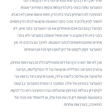
שהרי אכן לא דן בהן. יוצא מפורש מפי בית דין קמא כי פני
המערער נותרו בעיני בית הדין צחות ונקיות כשהיו וכי טענות
המשיבה לא השחירוּן בעיני בית הדין, וזאת משום שאכן לא הוכחו.
למותר לציין ולהזכיר גם כי כתבי הטענות שהוגשו לבית הדין חסויים
הם ועל כן גם הם אינם משחירים את פני המערער בפני איש, לא
בפני בית הדין שקבע כי אינו מטיל אשמה במערער ולא בפני
אחרים שאינם חשופים לכתבי הטענות. לפיכך גם בהיבט זה אין
המערער זקוק לקיומו של דיון לשם ניקוי פניו מן השחרוּת.
אכן לא סוד הוא כי בין הצדדים מתנהלים הליכים בערכאות אחרות,
ובפרט התביעה הפלילית שהוגשה על ידי הפרקליטות, תביעה
שלאישה אין שליטה כלשהי עליה, ואיננו יודעים כיצד נראות פני
המערער בעיניהן של אלה. מסתבר כי מטרת המערער בבקשה
לקיים דיון בעילות הגירושין שהעלתה נגדו המשיבה היא כדי לנקות
באמצעות תוצאות דיון זה את פניו שלו, או להשחיר את פניה של
המשיבה, בערכאות אחרות.