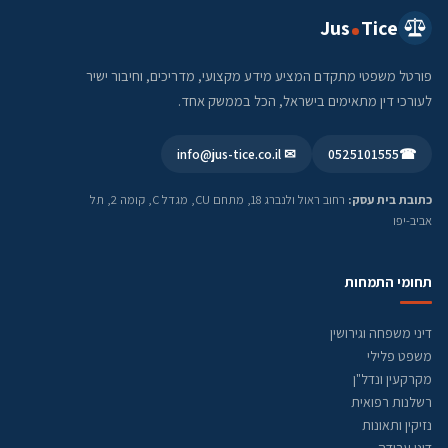
Jus
Tice
פורטל משפטי מתקדם המציע מידע מקצועי, מדריכים, וחיבור ישיר
לעורכי דין מתאימים בישראל, הכל בממשק אחד.
✉ info@jus-tice.co.il
0525101555
☎
כתובת בית עסק:
רחוב ראול ולנברג 18, מתחם CU, מגדל C, קומה 2, תל
אביב-יפו
תחומי התמחות
דיני משפחה וגירושין
משפט פלילי
מקרקעין ונדל"ן
רשלנות רפואית
נזיקין ותאונות