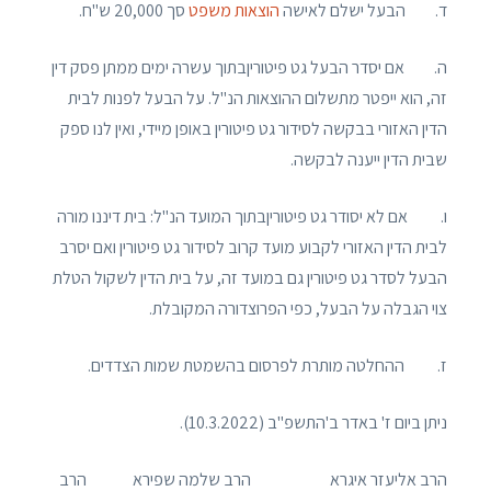
ד. הבעל ישלם לאישה
הוצאות משפט
סך 20,000 ש"ח.
ה. אם יסדר הבעל גט פיטוריןבתוך עשרה ימים ממתן פסק דין
זה, הוא ייפטר מתשלום ההוצאות הנ"ל. על הבעל לפנות לבית
הדין האזורי בבקשה לסידור גט פיטורין באופן מיידי, ואין לנו ספק
שבית הדין ייענה לבקשה.
ו. אם לא יסודר גט פיטוריןבתוך המועד הנ"ל: בית דיננו מורה
לבית הדין האזורי לקבוע מועד קרוב לסידור גט פיטורין ואם יסרב
הבעל לסדר גט פיטורין גם במועד זה, על בית הדין לשקול הטלת
צוי הגבלה על הבעל, כפי הפרוצדורה המקובלת.
ז. ההחלטה מותרת לפרסום בהשמטת שמות הצדדים.
ניתן ביום ז' באדר ב'התשפ"ב (10.3.2022).
הרב אליעזר איגרא הרב שלמה שפירא הרב