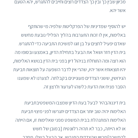
מכיוון שבין כך ובין כך הצדדים רוצים וחייבים להתגרש, יהא הטעם
אשר יהא.
יש להוסיף שמדיניות של הפרקליטות שלפיה מי שהותקף
באלימות, אין לו זכות התערבות בהליך הפלילי נובעת מחשש
שאדם יפעיל לחצים על בן זוגו למשיכת התביעה כדי להתגרש.
בית הדין חזר ושאל את הבעל בתחילת הדיון, באמצעו ובסופו מה
הוא רוצה ומה התוחלת בניהול דיון בפני בית הדין בנושא האלימות,
יהיו תוצאותיו אשר יהיו, שהרי אין לדבר השפעה על תוצאות תביעת
הגירושין, ששני הצדדים מעוניינים בקבלתה. לצערנו לא שמענו
הסבר מניח את הדעת כלשהו לערעור ולרצון זה.
בית דיננוהבהיר לבעל בעת הדיון שמצבו המשפטיבתביעת
האלימות יהיה טוב יותר אם הצדדים יתגרשו לפני מיצוי תביעת
האלימות המתנהלת בבית המשפט מפני שאלימות זו, אם הייתה
או לא הייתה, כבר לא תהיה רלוונטית [במובן של חשש
להמשכה]מכיוון שהצדדים התגרשו, אך הבעל בשלו, מסרב