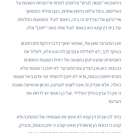
גירושין (או "מצווה לגרש" וכדומה) למרות אי־הוכחת הטענות על
האלימות, בשל עילות גירושין אחרות, כגון הפירוד הממושך
ואי־הרצון של הצדדים זה בזה, כאמור לעיל. משמעות החלטתו
של בית דין קמא היא כאמור לעיל אחד משני "ייתכן" אלה.
אכן המערער טוען עוד, ואפשר שאף בדבריו הקודמים התכוון
בעיקר לכך, לא לשלילת עצם קבלת הגט אלא, לשלול את
האפשרות שהגט יינתן כתוצאה של ראיית הטענות החמורות
כנכונות. כאן אכן הצדק עם המערער: לא ייתכן כי טענות שלא
הוכחו ייחשבו נכונות, וודאי לא ייתכן להשחיר פני אדם בשל טענות
כאלה. אלא שצדק זה אינו רלוונטי לענייננו, מכיוון שהאישה טוענת
כי אין כל עניין בהליך הפלילי . ועל כן כאמור יש לדחות את
הערעור.
ברור לנו שבית דין קמא לא אימץ את טענותיה של המשיבה ולא
קבע כי נכונות הן (והואהדין שאינו קובע כי אינן נכונות), ובצדק,