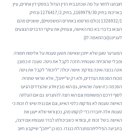
חובתנו לחזור על מה שכתבבית הדין הגדול בפסקי דין אחרים, עיין
באריכות בתיק 1169979/30, בתיק 1276417/2 ובתיק
1326932/1 (כולם פורסמו באתרים המשפטיים), ששניים מהם
הובאו בדברי בא כוח האישה, ונעתיק את עיקרי הדברים הנוגעים
לענייננו[ובהתאמה לו]:
המערער טוען שלא ייתכן שאישה תטען טענות על אלימות חמורה
ומבלי שהוכיחה טענותיה תזכה לקבל את גיטה. טענה זו כמובן
אינה נכונה ואינה צודקת: אישה יכולה "לזכות" לקבל את גיטה
מכוח הסכמת הצדדים, ולא רק ש"ייתכן", אלא שראוי שתהיה
הסכמה כזו שעה שהאיש, גם הוא מבין ויודע שהצדדים הגיעו
לסוף דרכם המשותפת וגם הוא רוצה להתגרש. גם אם העלתה
האישה טענות לא צודקות כלפי האיש, וגם אם נניח שיש לו זכות כי
טענות אלה יתבררו כדי לנקותו מהן, נכון וראוי שלא ייעגן את
האישה בשל זכות זו, ובוודאי כשביכולתו לברר טענותיו אם ירצה,
בתביעה הפליליתהמתנהלת כנגדו. כמו כן "ייתכן" שייקבע חיוב