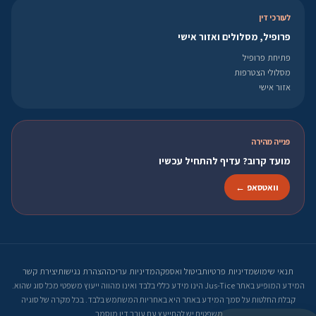
לעורכי דין
פרופיל, מסלולים ואזור אישי
פתיחת פרופיל
מסלולי הצטרפות
אזור אישי
פנייה מהירה
מועד קרוב? עדיף להתחיל עכשיו
וואטסאפ ←
תנאי שימוש
מדיניות פרטיות
ביטול ואספקה
מדיניות עריכה
הצהרת נגישות
יצירת קשר
המידע המופיע באתר Jus-Tice הינו מידע כללי בלבד ואינו מהווה ייעוץ משפטי מכל סוג שהוא.
קבלת החלטות על סמך המידע באתר היא באחריות המשתמש בלבד. בכל מקרה של סוגיה
משפטית יש להתייעץ עם עורך דין מוסמך.