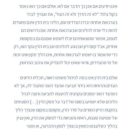
איננו יודעים אם אכן כך הדבר אם לאו. אולם אם כך הוא נאמר
בקול צלול: "לא זה הדרך ולא זֹה העיר", את שצריך לברר
בערכאות אחרות יבררו הצדדים שם, הליכי בית הדין אינם מיועדים
להיות כלי שרת להליכים שבערכאות אחרות. אם נדרשים הם
לגופם, אפשר שתוצאותיהם יוכלו לשמש אומנם גם במקומות
אחרים, אבל קיום דיון שבנוגע להליכים שבבית הדין עקר הוא, רק
כדי שהאמור בו ישמש לערכאות אחרות, אינו הליך תקין ואינו זכות
של מי מהצדדים, וודאי שאינו יכול להצדיק את עיכוב הגירושין.
אולם בית הדין אינו במה לניהול משפט ראווה, תכלית הדיונים
העדים והראיות היא בירור תביעה שהצד השני מתנגד לה, אך לא
כשהצד השני מסכים עקרונית להיענות לתביעה ורוצה לנהל
הליכים שלא ישפיעו בסופו של דבר על פסק הדין […] הסעיפים
בתקנות הדיון המורים על סדר הדין, מקומם במקום שנצרך הליך
של שמיעת טענות, ראיות והוכחות כדי לפסוק את הדין, ואין עניין
בהליך כשלעצמו כשאין בו צורך למתן ההכרעה, או מפני