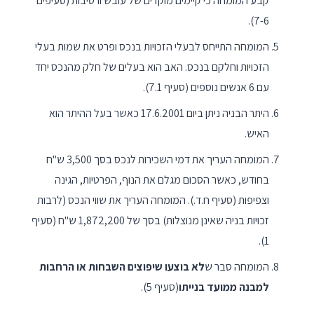
קבע המומחה כי קיימים מוקדים של עובש ורטיבות (סעיפים
7-6).
המומחה התייחס לבעלי הזכויות בנכס ופרט את שמות בעלי
הזכויות וחלקם בנכס. האב הוא בעלים של חלק מהנכס יחד
עם 6 אנשים נוספים (סעיף 7.1).
היתר הבניה ניתן ביום 17.6.2001 כאשר בעל ההיתר הוא
האיש.
המומחה העריך את דמי השכירות לנכס בסך 3,500 ש"ח
בחודש, כאשר הסכום מגלם את הנוף, הפרטיות, הגינה
וצפיפות (סעיף ח.ד.). המומחה העריך את שווי הנכס (לרבות
זכויות בניה שאינן מנוצלות) בסך של 1,872,200 ש"ח (סעיף
1).
המומחה סבר ש
לא בוצעו שיפוצים השבחות או הרחבות
למבנה ממועד בנייתו
(סעיף 5).