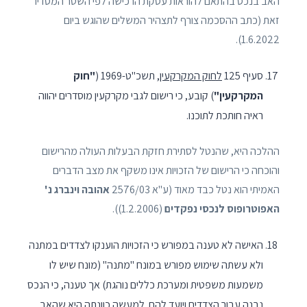
האב בנכס בהתאם להוראות עסקת הרכישה לפי השטר המסדיר
זאת (כתב ההסכמה צורף לתצהיר המשלים שהוגש ביום
1.6.2022).
סעיף 125
לחוק המקרקעין
, תשכ"ט-1969 (
"חוק
המקרקעין"
) קובע, כי רישום לגבי מקרקעין מוסדרים יהווה
ראיה חותכת לתוכנו.
ההלכה היא, שהנטל לסתירת חזקת הבעלות העולה מהרישום
והוכחה כי הרישום של הזכויות אינו משקף את מצב הדברים
האמיתי הוא נטל כבד מאוד (ע"א 2576/03
אהובה וינברג נ'
האפוטרופוס לנכסי נפקדים
(1.2.2006)).
האישה לא טענה במפורש כי הזכויות הוענקו לצדדים במתנה
ולא עשתה שימוש מפורש במונח "מתנה" (מונח שיש לו
משמעות משפטית ומערכת כללים נוהגת) אך טענה, כי הנכס
נבנה עבור הצדדים ויועד להם. למעשה כוונתה היא שהאב