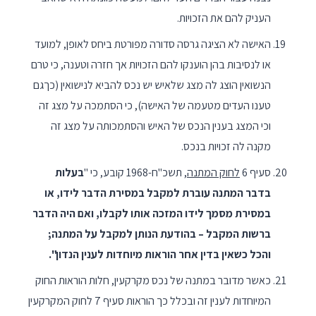
העניק להם את הזכויות.
האישה לא הציגה גרסה סדורה מפורטת ביחס לאופן, למועד
או לנסיבות בהן הוענקו להם הזכויות אך חזרה וטענה, כי טרם
הנשואין הוצג לה מצג שלאיש יש נכס להביא לנישואין (כךגם
טענו העדים מטעמה של האישה), כי הסתמכה על מצג זה
וכי המצג בענין הנכס של האיש והסתמכותה על מצג זה
מקנה לה זכויות בנכס.
סעיף 6
לחוק המתנה
, תשכ"ח-1968 קובע, כי "
בעלות
בדבר המתנה עוברת למקבל במסירת הדבר לידו, או
במסירת מסמך לידו המזכה אותו לקבלו, ואם היה הדבר
ברשות המקבל – בהודעת הנותן למקבל על המתנה;
והכל כשאין בדין אחר הוראות מיוחדות לענין הנדון".
כאשר מדובר במתנה של נכס מקרקעין, חלות הוראות החוק
המיוחדות לענין זה ובכלל כך הוראות סעיף 7 לחוק המקרקעין