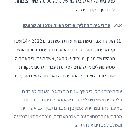
פנסיוניות של האיש בשיעור של 36.73% מהזכויות הצבורות
לו כחוסך בקרן הפנסיה.
א.4.
סדרי בירור ההליך ופירוט ראיות מרכזיות שהוגשו
האיש והאב הגישו תצהיר עדות ראשית ביום 14.4.2022 ושבו
על הטענות כמפורט בכתבי הטענות מטעמם. בנוסף הוגש
תצהירו של מר ק', מעסיקו של האב, אשר העיד, כי האב היה
מסיע פועלים מהשטחים למקומות עבודה שונים מנקודות
איסוף וחזרה ואת דמי ההסעה היה האב גובה מאת הפועלים.
עוד הצהיר מר ק', כי משך שנים היה נהוג כי תשלום לעובדים
פלסטינים משולמים לצד ג' כדילהמנע מהפקדת המשכורת.
במסגרת הזו נוצרו יחסי אמון בין העובדים לבין האב אשר היה
מפקיד את ההמחאה עבור שכר העבודה, מנכה את דמי הנסיעה
ומשלם לעובדים את היתרה.