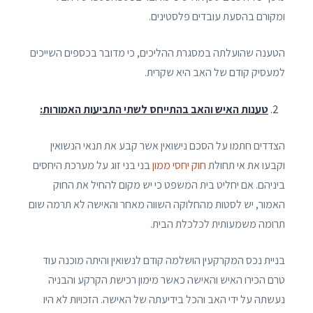
ומקורם בהסעת עובדים פלסטינים.
הטענה שהועלתה במסגרת ההליכים, כי מדובר בכספים השייכים
למעסיק קודם של האב היא שקרית.
טענות האיש והאב בהתייחס לשתי התביעות האמורות:
הצדדים חתמו על הסכם נישואין אשר קבע את תנאי הנשואין
וקבעו את אי תחולת
חוק יחסי ממון
בני בני זוג על מערכת היחסים
ביניהם. אם יחליט בית המשפט כי יש מקום להחיל את החוק
האמור, יש לסטות מהחלוקה השווה מאחר והאישה לא תרמה שום
תרומה משמעותית לכלכלת הבית.
בניית נכס המקרקעין הושלמה קודם לנשואין והיתה מוכנה עוד
טרם הכירו האיש והאישה כאשר מימון רכישת הקרקע והבניה
נעשתה על ידי האב והכל בידיעתה של האישה. הזכויות לא היו