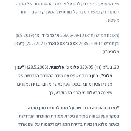
של המעניק; וכי מוצדק להגן על אינטרס ההסתמכות של מקבל
המתנה רק כאשר המצג של כוונתו של המעניק הוא ברור וחד
משמעי.
(ראו גם תמ"ש (ת"א) 35666-09-13‏
א' מ' נ' ד' מ'
‏ (8.9.2019)
וכן תמ"ש 26852-09-14
XXX
נ
' XXX
ואח
'
(25.5.2021) ("
ענין
פלונית
")).
בע"מ (חי') 330/05
פלוני נ' אלמונית
(28.5.2006) (
"ענין
פלוני"
) בחן בית המשפט את מידת ההוכחה הנדרשת על
מנת להוכיח מתנה במקרקעין כאשר מדובר בדירת מגורים
שאינה בבעלות מי מבני הזוג וקבע, כך:
"מידת ההוכחה הנדרשת על מנת להוכיח מתן מתנה
במקרקעין גבוהה במידה ניכרת ממידת ההוכחה הנדרשת
כאשר מלוא הזכויות בדירת המגורים רשומות על שם אחד