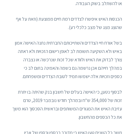
או להשתלב בשוק העבודה.
הכנסות האיש איפשרו לצדדים רמת חיים ממוצעת (וזאת על אף
שהוצג מצג של מצב כלכלי רע).
בשל אורח חיי הצדדים והשתייכותם החברתית נתנה האישה אמון
באיש ולא השקיעה תשומת לב לאופן רישום הזכויות ולא ראתה
צורך לבדוק את האיש ולוודא שכל זכות שנרכשה או נצברה
במהלך חייהם אכן נרשמה גם בשמה והאמינה בתום לב כי
כספים וזכויות אלה ישמשו תמיד לטובת הצדדים ומשפחתם.
לבסוף נטען, כי האישה בעלים של חשבון בנק שהיתה בו יתרת
זכות של 354,000 ש"ח ובמהלך חודש נובמבר 2019, טרם
עזיבת האיש את המגורים המשותפים ובראשית הסכסוך הוא משך
את כל הכספים מהחשבון.
משך כל השנים טען האיש כי מדובר בכספו וכספו של אביו