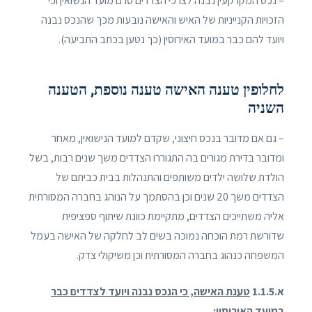
– נכס המקרקעין נבנה לצרכי הצדדים טרם מועד הנשואין וכי
הזכויות הקנייניות של האיש והאישה נובעות מכך שהנכס נבנה
ויועד להם כבר במועד האירוסין (כך נטען בכתב התביעה).
לחלופין טענה האישה טענה נוספת, הטענה
השניה
– גם אם מדובר בנכס חיצוני, שקדם למועד הנישואין, מאחר
ומדובר בדירת מגורים בה התגוררו הצדדים משך שנים רבות, בשל
הולדת שלושה ילדים משותפים והתנהלות בבית כביתם של
הצדדים משך 20 שנים וכן בהסתמך על הנוהג בחברה המסורתית
אליה משתייכים הצדדים, מתקיימת כוונת שיתוף ספציפית
שדורשת רמת הוכחה נמוכה בשים לב לחלקה של האישה בעמל
המשפחה כנהוג בחברה המסורתית וכן משיקולי צדק.
א.1.1.5
טענת האישה, כי הנכס נבנה ויועד לצדדים כבר
במועד האירוסין
: