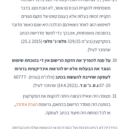
משפחתית להקניית הנכס (וכאמור, לא הוכח מצג בדבר
הקניית זכויות בעלות אלא בעצם קיומו של מקום מגורים
לשימוש הזוג לאחר נשואיהם) ההלכה היא שגם כאשר מדובר
בהסכמה משפחתית, אין בכך כדי לפטור מדרישת הכתב
במקרקעין (בע"מ 329/15
פלוני נ' פלוני
(25.2.2015)
שהוזכר לעיל).
על מנת להפריך את חזקת הרישום אין די בהוכחת שימוש
הנוגד את הבעלות אלא יש להראות אינדיקציות ברורות
לעסקה שחייבת להעשות בכתב
(תלה"מ (נצרת) 60777-
07-20
ג.ס. נ' מ.ד.
(14.4.2021) שהוזכר לעיל).
מצופה היה שאילו הכוונה היתה להקנות את המקרקעין
במתנה היה מוסדר הרישום בהתאם, נרשמת
הערת אזהרה
,
או לכל הפחות היה תיעוד בכתב לעסקה.
הצדדים לא הציגו תרגום של הסכם תנאי הנשואין אולם מן העדויות