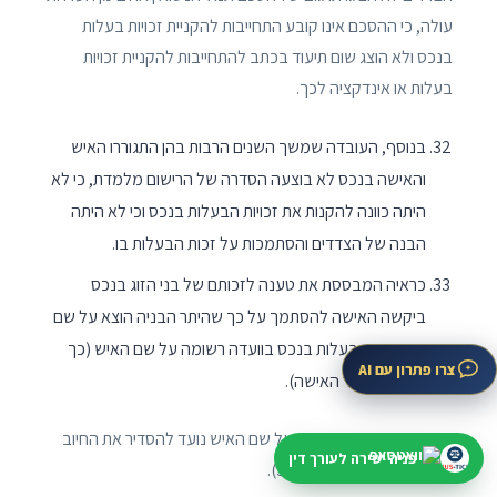
עולה, כי ההסכם אינו קובע התחייבות להקניית זכויות בעלות
בנכס ולא הוצג שום תיעוד בכתב להתחייבות להקניית זכויות
בעלות או אינדקציה לכך.
בנוסף, העובדה שמשך השנים הרבות בהן התגוררו האיש
והאישה בנכס לא בוצעה הסדרה של הרישום מלמדת, כי לא
היתה כוונה להקנות את זכויות הבעלות בנכס וכי לא היתה
הבנה של הצדדים והסתמכות על זכות הבעלות בו.
כראיה המבססת את טענה לזכותם של בני הזוג בנכס
ביקשה האישה להסתמך על כך שהיתר הבניה הוצא על שם
האיש וכי הבעלות בנכס בוועדה רשומה על שם האיש (כך
צרו פתרון עם AI
נטען בתצהיר האישה).
האב טען כי רישום ההיתר על שם האיש נועד להסדיר את החיוב
פניה ישירה לעורך דין
בארנונה (עמ' 33, ש' 33-30).