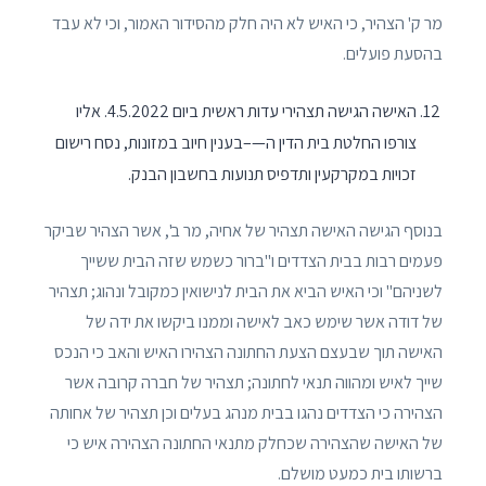
מר ק' הצהיר, כי האיש לא היה חלק מהסידור האמור, וכי לא עבד
בהסעת פועלים.
האישה הגישה תצהירי עדות ראשית ביום 4.5.2022. אליו
צורפו החלטת בית הדין ה—–בענין חיוב במזונות, נסח רישום
זכויות במקרקעין ותדפיס תנועות בחשבון הבנק.
בנוסף הגישה האישה תצהיר של אחיה, מר ב', אשר הצהיר שביקר
פעמים רבות בבית הצדדים ו"ברור כשמש שזה הבית ששייך
לשניהם" וכי האיש הביא את הבית לנישואין כמקובל ונהוג; תצהיר
של דודה אשר שימש כאב לאישה וממנו ביקשו את ידה של
האישה תוך שבעצם הצעת החתונה הצהירו האיש והאב כי הנכס
שייך לאיש ומהווה תנאי לחתונה; תצהיר של חברה קרובה אשר
הצהירה כי הצדדים נהגו בבית מנהג בעלים וכן תצהיר של אחותה
של האישה שהצהירה שכחלק מתנאי החתונה הצהירה איש כי
ברשותו בית כמעט מושלם.