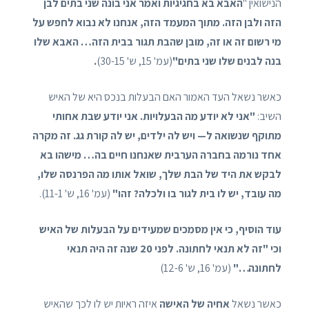
הנישואין "
האבא בא בחגיגיות ואמר אני בונה שני בתים לבן
הזה ולבן הזה. מתוך המעמד הזה, אנחנו לא נבוא לחפש על
מי רשום זה או זה, מובן שהבת תגור בבית הזה… האבא שלו
בנה לבנים שלו שני בתים"
(עמ' 15, ש' 30-15)
.
כאשר נשאל העד האמור האם הבעלות בנכס היא של האיש
השיב:
"אני לא יודע מה הבעלויות. אני יודע שבת אחותי
מתוקף שנשואה ל— ויש לה ילדים, יש לה קורת גג. זה מקרה
אחד נורמה בחברה הערבית שאנחנו חיים בה… מישהו בא
לבקש את היד של הבת שלך, שואל אותו מה הפרנסה שלו,
מה עובד, יש לו בית לגור בו ולכלה? זהו"
(עמ' 16, ש' 11-1).
עוד הוסיף, כי אין מסמכים שמעידים על הבעלות של האיש
וכי "זה לא תנאי לחתונה. לפני 20 שנה זה היה תנאי
לחתונה…"
(עמ' 16, ש' 12-6)
כאשר נשאל
אחיה של האישה
איזה ראיות יש לו לכך שהאיש