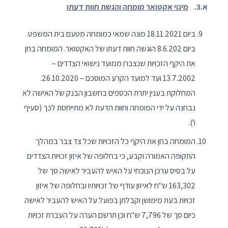
א.3.
מינוי אקטואר מומחה והגשת חוות דעתו
ביום 18.11.2021 מונה שמאי כמומחה מטעם בית המשפט.
ביום 8.6.202 הוגשה חוות דעתו של האקטואר. המומחה בחן
את היקף הזכויות שנצברו ממועד נישואי הצדדים –
13.7.2002 ועד למועד הקרע המוסכם – 26.10.2020.
המחלוקת בענין יתרת הכספים בחשבון הבנק של האישה לא
נבחנה על ידי המומחה וחוות הדעת לא מתייחסת לכך (סעיף
ו').
המומחה בחן את היקף כל הזכויות שכל צד צבר במהלך
התקופה האמורה וקבע, כי בחלופה של איזון זכויות הצדדים
על בסיס ערכן הנוכחי על האיש להעביר לאישה סך של
163,302 ש"ח לאיזון עודף של זכויותיו ובחלופה של איזון
זכויות בעת מימושן וקבלתן בפועל על האיש להעביר לאישה
כיום סך של 7,796 ש"ח וכן תרשם הערה על העברת זכויות