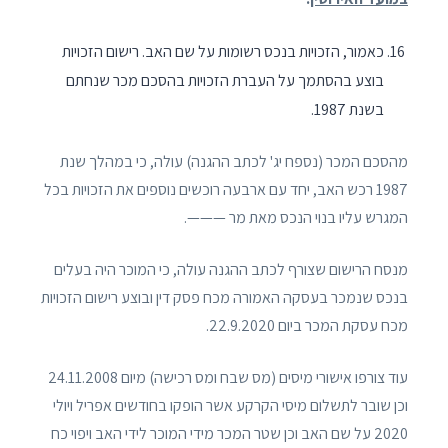
כאמור, הזכויות בנכס רשומות על שם האב. רישום הזכויות
בוצע בהסתמך על העברת הזכויות בהסכם מכר שנחתם
בשנת 1987.
מהסכם המכר (נספח יג' לכתב ההגנה) עולה, כי במהלך שנת
1987 רכש האב, יחד עם ארבעה רוכשים נוספים את הזכויות בכל
המגרש עליו בנוי הנכס מאת מר ———.
מנסח הרישום שצורף לכתב ההגנה עולה, כי המוכר היה בעלים
בנכס שנמכר בעסקה האמורה מכח פסק דין ובוצע רישום הזכויות
מכח עסקת המכר ביום 22.9.2020.
עוד צורפו אישורי מיסים (מס שבח ומס רכישה) מיום 24.11.2008
וכן שובר לתשלום מיסי הקרקע אשר הופקו בחודשים אפריל ויולי
2020 על שם האב וכן שטר המכר מידי המוכר לידי האב ויפוי כח