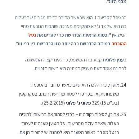
מבני הזוג".
הרציונל לקביעה זו הוא שכאשר מדובר בדירת מגורים שהבעלות
בה היא של צד ג' לא מתקיימת מערכת שותפות הנובעת מחיי
הנישואין
"וכמות הראיות הנדרשת כדי להרים את
נטל
ההוכחה
במידה הנדרשת רבה יותר מזו הנדרשת בין בני זוג
".
ב
ענין פלונית
קבע בית המשפט, כי האינדיקציה הראשונה
לבחינת אומד דעת מעניק המתנה היא רישום הזכויות.
אוסיף, כי ההלכה היא שגם כאשר מדובר בהסכמה
משפחתית, אין בכך כדי לפטור מדרישת הכתב במקרקעין
(בע"מ 329/15
פלוני נ' פלוני
(25.2.2015).
אם כן, לסיכום נקודה זו – בכדי לסתור את הרישום ולהוכיח
בעלות שאינה עולה מהרישום, על הטוען טענה זו לעמוד
בנטל מוגבר. כאשר הטענה היא למתנה יש להוכיח הן את