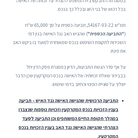
במסגרתה התבקש בית המשפט להצהיר על זכותה של האישה
בכל רכוש של בני הזוג ובכלל כך בנכס.
תמ"ש 54167-03-22, תביעה כספית על סך 65,000 ש"ח
(
"התביעה הכספית"
) שהגיש האב נגד האישה בגין דמי
השכירות לתקופת השימוש בנכס שמאוחרת למועד בו ביקש האב
את פינויו.
על אף סדר הגשת התביעות, הדיון במסגרת פסק הדין יחל
בבבירור שאלת זכויותיה של האישה בנכס המקרקעין שכן הדבר
ישליך על סוגיית הפינוי והחיוב בדמי שימוש.
התביעה הרכושית שהגישה האישה נגד האיש – תביעה
בענין הזכויות בנכס המקרקעין וזכויות נוספות שנצברו
במהלך תקופת החיים המשותפים וכן התביעה לסעד
הצהרתי שהגישה האישה נגד האב בענין הזכויות בנכס
המקרקעין.