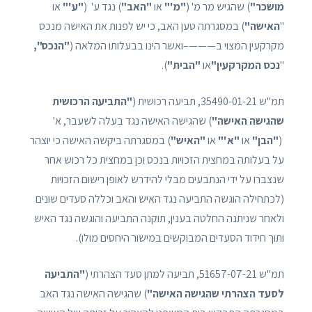
מושכר"
) שהגיש מר מ' (
"מ'"
או
"האב"
) נגד ע' (
"ע'"
או
"
האישה"
) במסגרתה טען האב, כי יש לפנות את האישה מנכס
מקרקעין המצוי ב———–ואשר הינו בבעלותו המלאה (
"הנכס",
"
נכס המקרקעין"
או
"הבית"
).
תמ"ש 35490-01-21, תביעה רכושית (
"התביעה הרכושית
שהגישה האישה"
) שהגישה האישה נגד בעלה לשעבר, א'
(
"הבן"
או
"א'"
או
"האיש"
) במסגרתה ביקשה האישה כי יוצהר
על בעלותה במחצית הזכויות בנכס וכן במחצית כל רכוש אחר
שנצברו על ידי הנתבעים מבלי להידרש לאופן רישום הזכויות
(לכתחילה הוגשה התביעה נגד האיש והאב וכללה סעדים שונים
ולאחר שניתנה החלטה בענין, תוקנה התביעה והוגשה נגד האיש
ותוך חידוד הסעדים המבוקשים במישור היחסים מולו).
תמ"ש 51657-07-21, תביעה למתן סעד הצהרתי (
"התביעה
לסעד הצהרתי שהגישה האישה"
) שהגישה האישה נגד האב