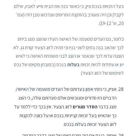
בעל הזכויות בנכס ציין, כי כאשר בנה את הבית סייע לאביו, שילם
לקבלן וכן היה מעורב בהתקנת התריסים שנרכשו מבן דודו (עמ'
20, ש' 19-12).
כלומר, גם העדים מטעמה של האישה העידו שהוצג מצג ביחס
לכך שהאב בנה בתים לשני בניו וכי תהיה לזוג הצעיר קורת גג. לא
הוצגה עדות לכך שנאמר או הוצג לבני משפחת האישה כי לאיש
יש או עתידות להיות זכויות
בעלות
בנכס (במובחן מקיומו של נכס
לשימושו של הזוג הצעיר).
אציין, כי נתתי אמון בעדותם של העדים מטעמה של האישה.
הדברים היו סדורים ומגובשים אולם מעדותם עולה, כי הוצג
מצג בדבר
הסדר מגורים
לזוג הצעיר. אין בכך כדי ללמד על
כך שהאיש בעל זכויות קנייניות בנכס או על כוונה להקנות
לזוג הצעיר זכויות בעלות בנכס.
אוסיף, כי גם אם היה מוכח קיומו של מצג בדבר הסכמה