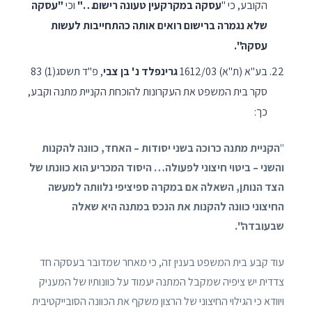
הקובע, כי "
עסקה במקרקעין טעונה רישום…"
וכי
"עסקה
שלא נגמרה ברישום רואים אותה כהתחייבות לעשות
עסקה".
בע"א (ת"א) 1612/03‏
גרינפלד נ' בן צבי
, פ"ד תשסג(1) 83
סקר בית המשפט את העקרונות להוכחת הקניית מתנה וקבע,
כך:
"
הקניית מתנה כרוכה בשני יסודות – האחד, כוונה להקנות
והשני – ביטוי חיצוני לפעולה… היסוד המכריע הוא כוונתו של
הצד הנותן, השאלה אם במקרה ספיציפי נלוותה למעשה
החיצוני כוונה להקנות את הנכס במתנה היא שאלה
שבעובדה".
עוד קבע בית המשפט בענין זה, כי מאחר שמדובר בעסקה חד
צדדית יש ציפיה שמקבל המתנה יעמוד על כוונותיו של המעניק
ויוודא כי הגילוי החיצוני של הרצון משקף את הכוונה הסובייקטיבית