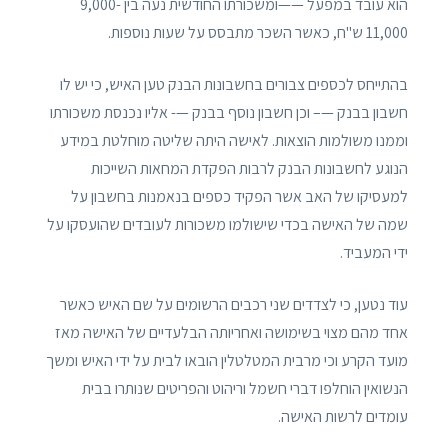
הוא עובד במפעל ——ומשכורתו החודשית נעה בין 9,000-
11,000 ש"ח, כאשר השכר מתבסס על שעות נוספות.
בהתייחס לכספים צבורים בחשבונות הבנק טען האיש, כי יש לו
חשבון בבנק —– וכן חשבון נוסף בבנק —- אליו נכנסת משכורתו
וממנו משולמות הוצאות. לאישה היתה שליטה מוחלטת במידע
הנוגע לחשבונות הבנק לרבות הפקדת המחאות השייכות
למעסיקו של האב אשר הפקיד כספים בנאמנות בחשבון על
שמה של האישה בכדי שישולמו משכורות לעובדים שהועסקו על
ידי המעביד.
עוד נטען, כי לצדדים שני רכבים הרשומים על שם האיש כאשר
אחד מהם מצוי בשימושה ואחריותה הבלעדיים של האישה מאז
מועד הקרע וכי מרבית המטלטלין הובאו לבית על ידי האיש ומשך
הנשואין הוחלפו דברי חשמל וריהוט והפריטים שנותרו בבית
עומדים לרשות האישה.