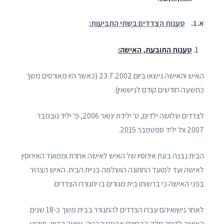
א.1.
טענות הצדדים בשתי התביעות:
טענות התובעת, האישה:
האיש והאישה נישאו ביום 23.7.2002 (כאשר היו מאורסים משך
כתשעה חודשים קודם לנישואין).
לצדדים שלושה ילדים, ט' ילידת ינואר 2006, פ' יליד נובמבר
2007 וח' יליד ספטמבר 2015.
הבית נבנה בעת אירוסיו של האיש לאישה אחרת וממועד האירוסין
לאישה ועד למועד החתונה הושלמה בניית הבית. האיש הצהיר
בפני האישה כי ברשותו בית מגורים בו יתגוררו הצדדים.
לאחר נישואיהם עברו הצדדים להתגורר בבית משך כ-18 שנים.
האישה לקחה חלק בבחירת אביזרי הבניה, עיצוב הבית, תיקונו