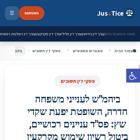
ילוג לתוכן
Jus
Tice
וואטסאפ
☰
פתיחת 
עורך דין גירושין
עורך דין פלילי
עורך דין מקרקעין
עורך דין רשלנות רפואית
תחומי חיפוש מרכזיים
עמוד הבית
מאמרים משפטיים
פסקי דין חשובים
פתח סרגל נגישות
פסקי דין חשובים
ביהמ"ש לענייני משפחה
חדרה, השופטת יפעת שקדי
שץ: פס"ד עניינים רכושיים,
ביטול רשיון שימוש מקרקעין