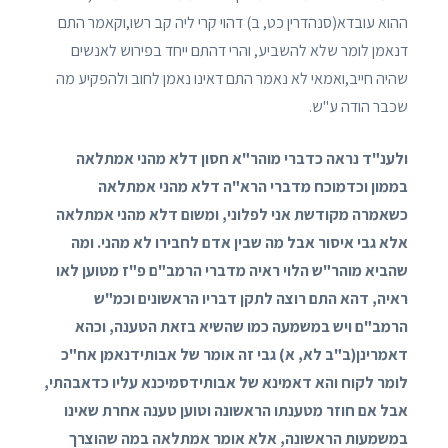
ההוא עובדא(סנהדרין כט, ב) דהוי קרי ליה קב רשו,וקאמר התם
דנאמן לומר שלא להשביע, והרי דהתם ייחד בפירוש לאנשים
שהיה חייב,ואמאי לא נאמר התם דאינו נאמן לחוב ולהפקיע מה
שכבר הודה ע"ש.
ולענ"ד נראה כדברי מוהר"א חסון דלא מהני אמתלאה
בממון וכדמוכח מדברי הרא"ה דלא מהני אמתלאה
כשאמרה מקודשת אני לפלוני, ומשום דלא מהני אמתלאה
אלא גבי איסור אבל מה שבין אדם לחבירו לא מהני. ומה
שהביא מוהר"ש הלוי ראיה מדברי הרמב"ם פ"ז מטוען לאו
ראיה, דהא התם רוצה לתקן דבריו הראשונים וכמ"ש
הרמב"ם ויש במשמעה כמו שהשיא בזאת הטענה, וכהא
דאמרינן
(ב"ב לא, א)
גבי זה אומר של אבותידנאמן אח"כ
לומר לקוח והא דאמינא של אבותידסמיכנא עליו כדאבהתי,
אבל אם חוזר מטענתו הראשונה וטוען טענה אחרת שאינו
במשמעות הראשונה, אלא אומר אמתלאה במה שהוצרך