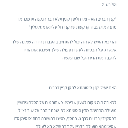
ופי' רש"י:
"קנין דברים הוא – ואין חליפין קונין אלא דבר הנקנה או מכר או
מתנה או שעבוד קרקעות שהקנין חל עליו או מטלטלין."
והרי כאן האיש לא היה יכול להתחייב בהעברת הדירה שאינה שלו
אלא רק על הבטחה לעשות פעולה שילך וישכנע את הוריו
להעביר את הדירה על שם האשה.
האם יועיל קנין סיטומתא לתקן קניין דברים
לכאורה היה מקום לטעון שבימינו כשחותמים על הסכם גירושין
מועילה החתימה מדין סיטומתא כפי שכתב הרב אלישיב זצ"ל
בפסקי דין רבניים כרך ג'. בנוסף, מצינו בתשובת החת"ס סימן ס"ו
שסיטומתא מועילה בקניין על דבר שלא בא לעולם