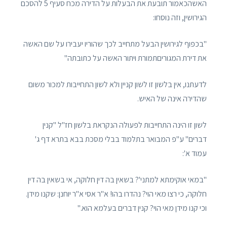
האשהכאמור תובעת את הבעלות על הדירה מכח סעיף 5 להסכם
הגירושין, וזה נוסחו:
"בכפוף לגירושין הבעל מתחייב לכך שהוריו יעבירו על שם האשה
את דירת המגוריםתמורת ויתור האשה על כתובתה"
לדעתנו, אין בלשון זו לשון קניין ולא לשון התחייבות למכור משום
שהדירה אינה של האיש.
לשון זו הינה התחייבות לפעולה הנקראת בלשון חז"ל "קנין
דברים" ע"פ המבואר בתלמוד בבלי מסכת בבא בתרא דף ג'
עמוד א':
"במאי אוקימתא למתני'? בשאין בה דין חלוקה, אי בשאין בה דין
חלוקה, כי רצו מאי הוי? נהדרו בהו! א"ר אסי א"ר יוחנן: שקנו מידן.
וכי קנו מידן מאי הוי? קנין דברים בעלמא הוא."