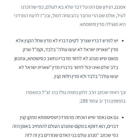
אמנם, הנידון שם הינו על דבר שלא בא לעולם, כפי שהזכרנו
לעיל, אולם שם הרי מדובר בהבטחה למול, ובכ"ז לדעת המרדכי
היא מועילה מדין סיטומתא.
יש לפרש דבריו שצריך לקיים דבריו לא מדין שחל הקנין אלא
מדין "שארית ישראל לא יעשו עולה" בלבד, וקמ"ל שרק
משום שיש מנהג לא לחזור מדבריו נחשב כסיטומתא, ונתכוון
בלב שלם ואינו יכול לחזור בדבריו מדין "שארית ישראל לא
יעשו עולה" בלבד ולא מדין חלות קנין.
וכך ראיתי שכתב הרב זלמן נחמיה גולדברג זצ"ל במאמרו
בתחומין כרך יב עמוד 288.
גם אם נאמר שיש הוכחה מהמרדכישסיטומתא מתקן קנין
דברים, הוא דווקא במקום שמנהג העולם להתחייב באופן הזה
כפי שכתב "מנהג עולם בני האדם שנודרים בין זה לזה