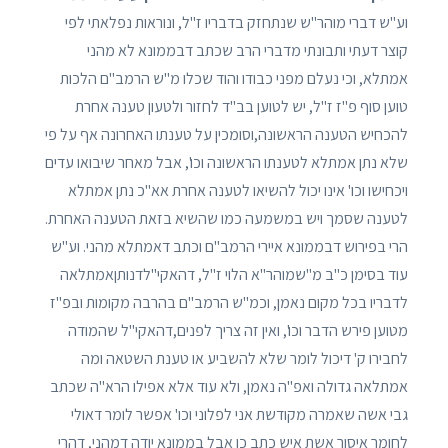
וע"ש דברי מוהר"ש שנתחזק בדבריו ז"ל, ונוראות נפלאתי לפי
קוצר דעתי ותבונתי מדברי הרב שכתב דבממונא לא מהני
אמתלא, וכי נעלם מפני כבודו והוד שכלו מ"ש הרמב"ם הלכות
טוען סוף פ"ז ז"ל, יש לטוען בב"ד לחזור ולטעון טענה אחרת
להכחיש הטענה הראשונה,וסומכין על טענתו האחרונה אף על פי
שלא נתן אמתלא לטענתו הראשונה וכו', אבל מאחר שיבואו עדים
ויכחישו וכו' אינו יכול להשיאו לטענה אחרת אא"כ נתן אמתלא
לטענה שסמך ויש במשמעה כמו שהשיא בזאת הטענה האחרת.
הרי בפירוש דבממונא איירי הרמב"ם וכתב דאמתלא מהני. וע"ש
עוד בסימן כ"ב מ"שמוהר"א הלוי ז"ל, דהאקי"לדנותןאמתלאה
לדבריו בכל מקום נאמן, וכמ"ש הרמב"ם בהרבה מקומות ובפ"ז
מטוען פירש הדבר וכו', ואין זה צריך לפנים,דהאקי"ל שהמודה
לחבירו ק' דיכול לומר שלא להשביע או טענת השטאה ומה
אמתלאה גדולה ואפ"ה נאמן, ולא עוד אלא אפילו הרא"ה שכתב
גבי אשה שאמרה מקודשת אני לפלוני וכו' אפשר לומר דאולי
לחומר איסור אשת איש כתב כן אבל בממונא יודה דמהני, דהרי