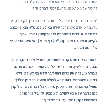
אמנם מדברי הגהות מרדכי מסכת שבת סימן תע"ב בו ניתן
להוכיח שסיטומתא מועילה גם לקניין דברים. וז"ל:
"מי שנדר לחבירו להיות בעל בריתו או למול בנו צריך לקיים לו, ואף
על גב דאין אדם מקנה דבר
שלא בא לעולם, מ"מ הואיל ומנהג
בני אדם שנודרים ביניהם זה לזה ומקיימין גם כאן צריך
לקיים, וראיה מדאמרינןבב"מ [דף עד א] האי סיטומתא קניא
פי' רושם חביות,
ובאתראדקנו ממש קני הסיטומתא, בשביל שכך נהגו,ה"נ כך
נהגו, וצריך לעיין, ומיהו ר' יחיאל היה אומר דאם הוא מתנה
בעודה מעוברת אין כלום דהוי דבר שלא בא לעולם, דלא
דמיא לסיטומתא,דהתם בא לעולם ומועיל בה קנין הילכך
מועיל המנהג להחשיבו כקנין גמור, אבל דבר שלא יועיל קנין
כמו בדבר שלא
בא
לעולם, לא מצינו שיועיל בו המנהג
להחשיבו כקנין גמור, עכ"ל התשב"ץ
."