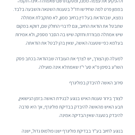
ולהפקיע את עצמה ממנו, ומסקנתו שם שאמתלה אינה תקפה
בממון פרט למה שחידשו חז"ל בטענות השטאה והשבעה בלבד.
נמצא, שבהודאת בעל דין בחיוב ממון, לא מתקבלת אמתלה
שתבטל את הודאת החיוב, וגם לדברי החולק שם, דווקא במקום
שיש אמתלה מבוררת וחזקה שיש בה הסבר מספק, ולא אמירות
בעלמא כפי שטענה האשה, שאין בהן לבטל את הודאתה.
למעלה מן הצורך, יש לצרף את העובדה שבהודאה בכתב פסק
השו"ע בסימן פ"א סע' י"ז שאמתלא אינה מועילה.
סירוב האשה להיבדק בפוליגרף
לצורך בירור טענות האיש בנוגע לבגידת האשה בזמן הנישואין,
תבע האיש מהאשה להיבדק בבדיקת פוליגרף, אך היא סרבה
להיבדק בטענה שאין הבדיקה אמינה.
בנוגע לחיוב בע"ד בבדיקת פוליגרף ישנו פולמוס גדול, ישנה