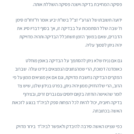
פסיקה המחייבת בדיקה וישנה פסיקה השוללת אותה.
ידועה תשובתו של הגרע"י זצ"ל בשו"ת יביע אומר ח"זחו"מ סימן
ח' שבה שלל הסתמכות על בבדיקה זו, אך בסוף דבריו סייג את
הדברים, שאם במשך הזמן תשתכלל הבדיקה ותהיה מדוייקת
יהיה ניתן לסמוך עליה.
גם אם נניח שלא ניתן להסתמך על הבדיקה באופן מוחלט
כאומדנה דמוכח, הרי שמהנתונים הנמצאים בידינו עולה שברוב
המקרים הבדיקה נחשבת מדויקת, וגם אם אין מוציאים ממון על פי
הרוב, הרי שלהחזיק ממון יהיה ניתן, בפרט בנידון שלנו, שיש צד
לומר שהאישה הודתה בקיום יחסים עם גברים זרים, ובצירוף
בדיקה חיובית, יכול להיות לכל הפחות ספק לביה"ד בנוגע לזכאות
האשה בכתובתה.
כפי שציינו האשה סירבה להיבדק ולאפשר לביה"ד בירור מדויק