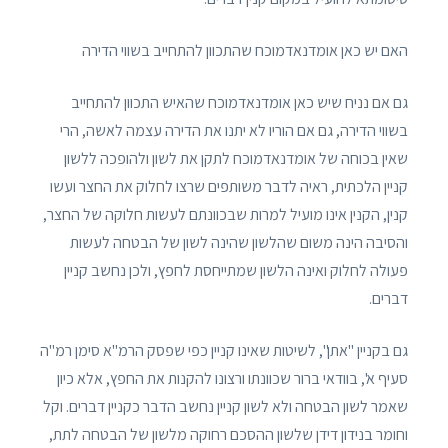
האם יש כאן אומדנאדמוכח שהתכוון להתחייב בשווי הדירה
גם אם נניח שיש כאן אומדנאדמוכח שהאיש התכוון להתחייב
בשווי הדירה, גם אם הוריו לא יתנו את הדירה עצמה לאשה, הרי
שאין בכוחה של אומדנאדמוכח לתקן את לשון ולהופכה ללשון
קניין הלכתית, ראיה לדבר משותפים שרצו לחלוק את החצר ועשו
קנין, הקנין אינו מועיל למרות שבכוונתם לעשות חלוקה של החצר,
והסיבה הינה משום שהלשון שהינה לשון של הבטחה לעשות
פעולה לחלוק ואינה הלשון שמתייחסת לחפץ, ולכן נחשב קניין
דברים.
גם בקניין "אתן", לשיטות שאינו קניין כפי שפסק הרמ"א סימן רמ"ה
סעיף א', בוודאי ברור שכוונתו ורצונו להקנות את החפץ, אלא כיון
שאמר לשון הבטחה ולא לשון קניין נחשב הדבר כקניין דברים. וקל
וחומר בנידון דידן שלשון ההסכם רחוקה מלשון של הבטחה לתת,