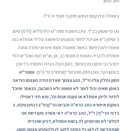
חיוב ממון.
בשאלה זו דן קצות החושן סימן פ' סעיף א' וז"ל:
(א) מי שטוען בב"ד. עיין בתשובת מוהר"ש הלוי (ח"א) [ח"מ] סימן
כ' וסימן כ"א אם יכול לחזור מטענתו הראשונה על ידי אמתלא כמו
שאמרו לענין איסור באשה שאמרה אשת איש אני וחזרה ונתנה
אמתלא לדבריה נאמנת (כתובות כב, א), וע"ש דעת מוהר"ש הלוי
דמהני גבי ממון כמו באיסור, דאם הקלו בערוה החמורה כל שכן
בממון הקל, ושכן פסק מוהרשד"ם(חחו"מ סי' ק"פ).
ומוהר"א
חסון נחלק עליו וז"ל, הגע עצמך שאדם הודה מעצמו הודאה
באופן שאינו יכול לומר לא משטה ולא השבעה, הנאמר שיוכל
לחזור וליתן אמתלא או טענת אנוס וכו', ותא חזי דאפילו
במקום איסורא כתב הרא"ה והביאו הר"ןבפ"בדכתובות
(ט, ב
בדפי הרי"ף)
ז"ל, כתב הרא"ה דאי אמרה מקודשת אני
לפלוני לא מהימנינן לה בשום אמתלא,דכיון שהודית
שנתקדשה לו לאו כל כמינה לחוב לו ולהפקיע עצמה ממנו.