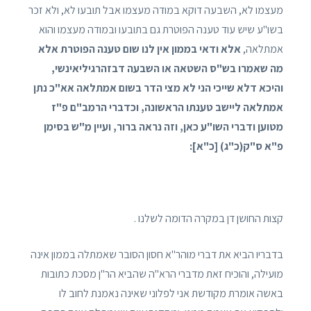
מעצמו לא, השבעה דוקא במודה מעצמו אבל תובעו לא, ולא זכר
בשו"ע שיש עוד טענה הפוטרת גם בתובעו ובמודה מעצמו והוא
אמתלאה,
אלא ודאי בממון אין לנו שום טענה הפוטרת אלא
מה שאמרו בש"ס השטאה או השבעה דבזהרגיליאינשי,
והיכא דלא שייכי הני לא מצי הדר בשום אמתלאה אא"כ נתן
אמתלאה ליישב טענתו הראשונה, וכדברי הרמב"ם פ"ז
מטוען ודברי השו"ע כאן, וזה נראה ברור, ועיין מ"ש בסימן
פ"א ס"ק
(כ"ג)
[כ"א]:
קצות החושן דן במקרה הדומה לשלנו .
בדבריו הביא את דברי מוהר"א חסון הסובר שאמתלה בממון אינה
מועילה, והוכיח זאת מדברי הרא"ה שהביא הר"ן מסכת כתובות
באשה אומרת מקודשת אני לפלוני שאינה נאמנת לחוב לו