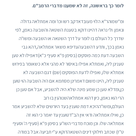
לומר כך בראשונה, זה לא שמענו מדברי הרמב"ם.
ומ"שמוהר"א הלוי מעובדאדקב רשו וכו' ומה אמתלאה גדולה
ונאמן. ולי נראה דהיינו דוקא בטענת השטאה והשבעה נאמן, לפי
שדרך כל העולם בו לומר על דרך השטאה או השבעה ומשו"ה
נאמן בכך, ותדע דהשבעהעדיפא משאר אמתלאה,דהא גבי
השבעה דעת כמה פוסקים (בסימן פ"א סעיף כ"א)דאפילו לא טען
טענינן ליה, ואמתלא אפילו באיסור לא מהני אלא כשאומר בפירוש
אמתלא שלו, ואפילו לדעת הפוסקים (שם) דגם השבעה לא
טענינן ליה, היינו משום דאמרינן מסתמא אם היה השבעה הוי טוען
כן,ומדלא טען כן שמע מינה שלא היה להשביע, אבל אם טען כן
הרי הוא נאמן, כיון דהוא אמתלאהשנוהגין בו רוב
העולם,ומשו"ההיכא דמת טוענין בעד היורשים שלא להשביע אמר
כן, ואילו אמתלאה ודאי אין הב"דטוענין עד יאמר כי הוא זה
אמתלאה שלו. וכן מוכח מדברי השו"ע בסימן פ"א (סעיף ה' וסעיף
ט"ז) שכתב חילוקי דינים השטאהדוקא ע"י תביעה אבל במודה