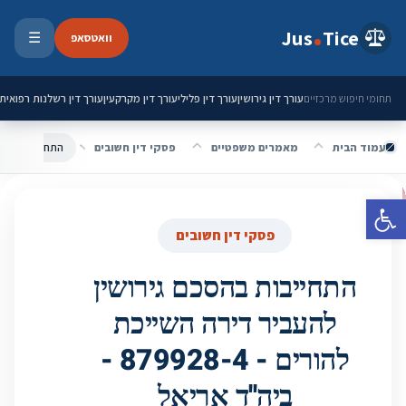
ילוג לתוכן
Jus
Tice
וואטסאפ
☰
פתיחת 
עורך דין גירושין
עורך דין פלילי
עורך דין מקרקעין
עורך דין רשלנות רפואית
תחומי חיפוש מרכזיים
עמוד הבית
מאמרים משפטיים
פסקי דין חשובים
פתח סרגל נגישות
פסקי דין חשובים
התחייבות בהסכם גירושין
להעביר דירה השייכת
להורים - 879928-4 -
ביה''ד אריאל‎