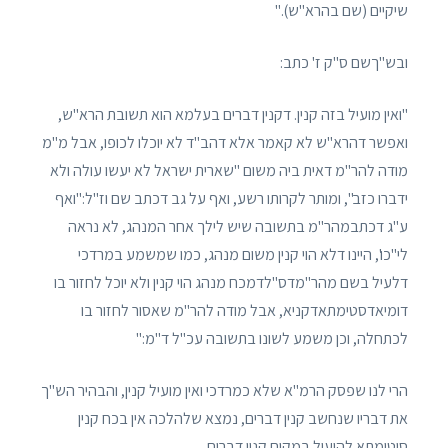
שיקיים (שם בהרא"ש)."
ובש"ךשם ס"ק ז' כתב:
"ואין מועיל בזה קנין. דקנין דברים בעלמא הוא תשובת הרא"ש,
ואפשר דהרא"ש לא קאמר אלא דהב"ד לא יוכלו לכופו, אבל מ"מ
מודה להר"מ דאית ביה משום "שארית ישראל לא יעשו עולה ולא
ידברו כזב", ומותר לקרותו רשע, ואף על גב דכתב שם וז"ל:"ואף
ע"ג דכתבמהר"מ בתשובה שיש לילך אחר המנהג, לא נראה
לי"כו', היינו דלא הוי קנין משום מנהג, כמו שמשמע במרדכי
דלעיל בשם מהר"מדס"לדמכח מנהג הוי קנין ולא יוכל לחזור בו
דומיאדסטימתאדקניא, אבל מודה להר"מ שאסור לחזור בו
לכתחלה, וכן משמע לשונו בתשובה עכ"ל ד"מ:"
הרי לנו שפסק הרמ"א שלא כמרדכי ואין מועיל קנין, והבהיר הש"ך
את דבריו שנחשב קנין דברים, נמצא שלהלכה אין בכח קנין
סיטומתא להועיל במקום קנין דברים.