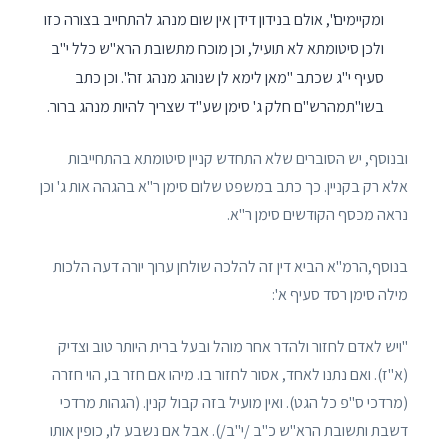
ומקיימים", אולם בנידון דידן אין שום מנהג להתחייב בצורה כזו
ולכן סיטומתא לא תועיל, וכן מוכח מתשובת הרא"ש כלל י"ב
סעיף י"ג שכתב "מאן לימא לן שנוהג מנהג זה". וכן כתב
בשו"תמהרש"ם חלק ג' סימן שע"ד שצריך להיות מנהג ברור.
ובנוסף, יש הסוברים שלא התחדש קניין סיטומתא בהתחייבות
אלא רק בקניין. כך כתב במשפט שלום סימן ר"א בהגהה אות ג' וכן
נראה מכסף הקודשים סימן ר"א.
בנוסף,הרמ"א הביא דין זה להלכה שולחן ערוך יורה דעה הלכות
מילה סימן רסד סעיף א':
"ויש לאדם לחזור ולהדר אחר מוהל ובעל ברית היותר טוב וצדיק
(א"ז). ואם נתנו לאחד, אסור לחזור בו. מיהו אם חזר בו, הוי חזרה
(מרדכי ס"פ כל הגט). ואין מועיל בזה קבול קנין. (הגהות מרדכי
דשבת ותשובת הרא"ש כ"ב /י"ב/). אבל אם נשבע לו, כופין אותו