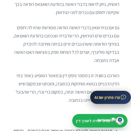
ראשית, ניתן לראות בדברי האשה בהודעת הוואצאפ הודאה בכך
שקיימה יחסים עם גברים לפני הגירושין.
גם אם נניח שאין בדברי האשה הודאה מפורשת שהיו לה יחסים
עם גברים טרם הגירושין, הרי שדבריה שנכתבו בהודעת הוואצאפ,
בצירוף הודאתה ששהו גברים זרים בביתה וסירובה להיבדק
בבדיקת פוליגרף, יוצרים לכל הפחות ספק במציאות האם האשה
אבדה כתובתה.
הארכנו בסוגיה זו במספר פסקי דין ובמאמר המופיע באתר בתי
הדין הרבניים בנושא מוחזקות בכתובה, והוכחנו שבמקום שיש
ספק במציאות האם האשה זנתה, במקום ברי וברי, הרי שהבעל
צרו פתרון עם AI
מוחזק ולא ניתן לחייבו בכתובה.
החלטה
פניה ישירה לעורך דין
תביעת האשה לקבלת הדירה או שוויה מכח ההסכם – נדחית .