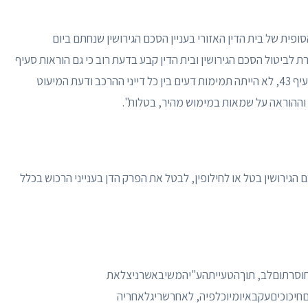
פית של בית הדין האזורי בעניין הסכם הגירושין שנחתם ביום
רערת לביטול הסכם הגירושין ובית הדין קבע בדעת רוב כי גם הוראות סעיף
43 בהסכם הגירושין עומדות בתוקפן. כאמור, ביחס לסעיף 43, לא הייתה תמימות דעים בין כל דייני ההרכב ודעת המיעוט
וההוראה על שמאות במימוש מהיר, בטלות".
הגירושין בטל או לחילופין, לבטל את הפרק הדן בענייני הרכוש בכלל
וסרתוםלב, תוךהטעייתהע"יהמשיבאשרניצלאת
יכוכיםעקבאיומיוכלפיה, לאחרשריגלאחריה