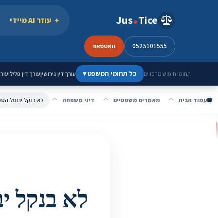
ילוג לתוכן
Jus
Tice
עוזר AI מיידי
0525101555
וואטסאפ
כל תחומי המשפט
▾
עורך דין גירושין
עורך דין פלילי
עורך
תחומי חיפוש מרכזיים
עמוד הבית
מאמרים משפטיים
דיני משפחה
לא בנקל יבוטל הסכם גירושין - 592-1