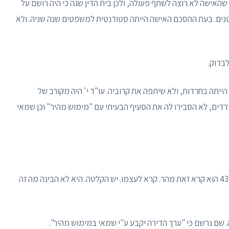
האישה לא רוצה לשתף פעולה, ולכן בית הדין שגה כי היה רושם על
ים. בעת ההסכם האישה הייתה סטודנטית למשפטים שנה שניה. ולא
בדוק.
 הייתה בחרדות, ולא שיתפה את קרוביה. עו"ד י' היה מקורב של
דדים, לא הסבירו לה את הסעיף הבעיתי עם "מימוש מהיר" וכן שמאי
ב"כ המערערת: עו"ד י' עבר אתה על כל סעיף. ובסעיף 43 הוא קרא זאת מהר. קרא לעצמו. יש הקלטה. היא לא הבינה מה זה
. שם נרשם כי "ערך הדירה יקבע ע"י שמאי במימוש מהיר".