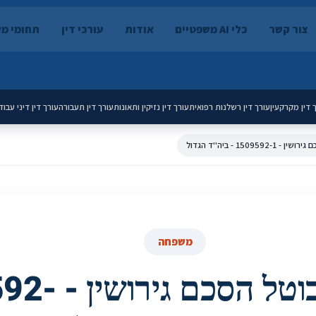
צור קשר
כלי AI משפטיים
אודות
עורכי דין
תחומי מ
 דין מקרקעין
עורך דין רשלנות רפואית
עורך דין נזיקין ותאונות
עורך דין תעבורה
עורך דין דיני עבוד
1509 - ביה''ד הגדול‎
משפחה
לא בנקל יבוטל 