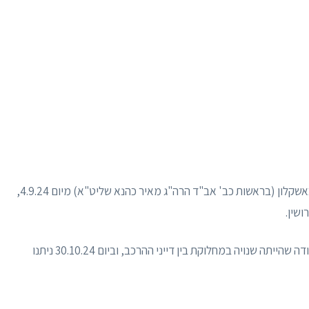
בפנינו ערעור המערערת על החלטת בית הדין האזורי באשקלון (בראשות כב' אב"ד הרה"ג מאיר כהנא שליט"א) מיום 4.9.24,
שין.
המערערת מתארת כי פסק הדין ניתן ללא נימוקים בנקודה שהייתה שנויה במחלוקת בין דייני ההרכב, וביום 30.10.24 ניתנו