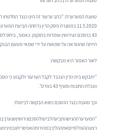
טענות המערערת בכתב הערעור
טוענת המערערת: "כתב ערעור זה הינו כנגד החלטתו הסו
11.5.2020 במסגרת פסק הדין נדחתה תביעת המע
הייתה שההוראה על שמאות על ידי שמאי מטעם הבנק 
לאור האמור היא מבקשת:
"יתבקש בית הדין הנכבד לקבל הערעור ולקבוע כי הסכם 
וטבלת החובות וסעיף 43 בפרט".
וכך טוענת כנגד ההסכם נשוא הבקשה לביטולו:
"המערערתהגישהתביעהלביטולהסכםגירושיןשנערךבח
רצונההעזלסייםאתההליךבמהירותהאפשריתובמינימוםח