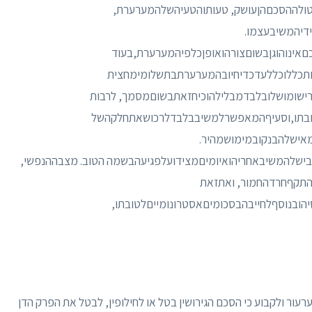
יטולההסכםהןעושק, טעותוהטעיהשלהמערערת,
דיהמשיבעצמו.
אינוהוגןבשוםצורהואופןכלפיהמערערת,בעוד
ותכללוכללעדכדיחיובהמערערתבתשלומימחצית
רישומושלובלבדמבלילהוכיחזאתבשוםמסמך, לרבות
תו,וסעיףהמאפשרלמשיבבלבדלרכושאתחלקהשל
ישלהבנקובמימושמהיר.
שלהמשיבאחריהואיומיםמצידועלפגיעהבשמה הטוב. מצבההנפשי,
התקףחרדהחמור, ואתזאת
ובנוסףלחייבהבסכומיםאסטרונומייםלטובתו,
ור ולקבוע כי הסכם הגירושין בטל או לחילופין, לבטל את הפרק הדן