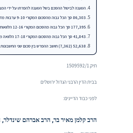
הטענה לביטול ההסכם בשל הטענה להפרתו על ידי המ
86,303 סך הכל גבוה מהסכום המקורי 9-10 ערבות מדינה פועלים 190,000 68,98
177,395 סך הכל גבוה מהסכום המקורי 12-16 הלוואות בחשבון 150,000 44,273
41,843 סך הכל גבוה מהסכום המקורי 17-18 הלוואה מישראכרט 60,000 27,014
52,638 (7,362) חושב ההפרש בין סכום שני החשבונות בטבלת האיזון לבין הסכו
תיק ‏1509592/1
בבית הדין הרבני הגדול ירושלים
לפני כבוד הדיינים:
הרב קלמן מאיר בר, הרב אברהם שינדלר, 