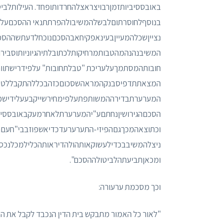
באובססיביותזמןרבויצראצלהחרדותופחד. העילותלב
בנוסףלחוסרתוםלבשלהמשיבולהפרתתנאי ההסכםעלי
נצייןשכלהמעייןבעינאפקיחאבהסכםנוכחלדעתשההסכם
המשיבנהנהמהטבותמרחיקותלכתובלתיהגיוניותוסביר
חובותהמסתמךעלעריכת "טבלתחובות" עלפידרישתוו
המצאתתדפיסבנקהמראהשסכוםכזהבכללהתקבללטוב
המערערתבדירההמשותפתעלפימחירשייקבעעלידישמא
הסכםהגירושיןנחתםע"יהמערערתלאחרמעקבאובססיבי
וכתוצאהמכךגםהפיזי-התערערעדכדיאשפוזבבי"חעם
ניצלהמשיבבכדילעשוקאותהולהדיראותהכלילמכלנכסיה
ומכאןתביעתהלביטולההסכם".
וכך מסכמת ערעורה:
"לאור כל האמור מתבקש בית הדין הנכבד לקבל את הערע