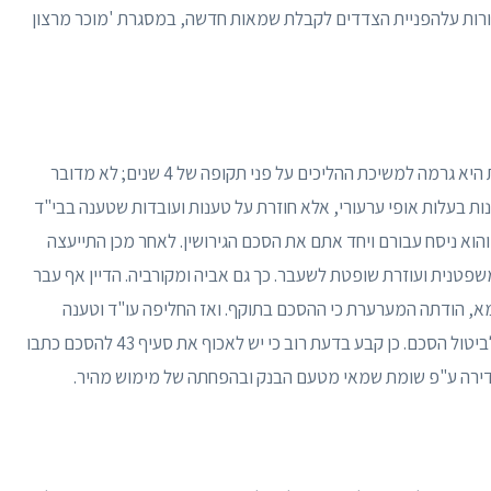
הורות עלהפניית הצדדים לקבלת שמאות חדשה, במסגרת 'מוכר מרצון
בכתב תשובתו, טוען המשיב כי שבהתנהלות המערערת היא גרמה למשיכת ההליכים על פני תקופה של 4 שנים; לא מדובר
ות בעלות אופי ערעורי, אלא חוזרת על טענות ועובדות שטענה בבי"ד
הוא ניסח עבורם ויחד אתם את הסכם הגירושין. לאחר מכן התייעצה
טנית ועוזרת שופטת לשעבר. כך גם אביה ומקורביה. הדיין אף עבר
מא, הודתה המערערת כי ההסכם בתוקף. ואז החליפה עו"ד וטענה
לביטול הסכם, ובי"ד קמא דחה פה אחד את תביעתה לביטול הסכם. כן קבע בדעת רוב כי יש לאכוף את סעיף 43 להסכם כתבו
בדירה ע"פ שומת שמאי מטעם הבנק ובהפחתה של מימוש מהיר.