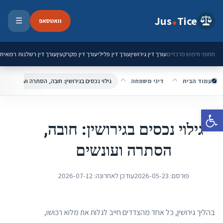
ילוג לתוכן
Jus
Tice
וואטסאפ
☰
פתיחת 
עורך דין גירושין
עורך דין פלילי
עורך דין מקרקעין
עורך דין רשלנות רפואית
תחומי חיפוש מרכזיים
עמוד הבית
דיני משפחה
גילוי נכסים בגירושין: חובה, הסתרה ועונשים
פתח סרגל נגישות
גילוי נכסים בגירושין: חובה,
הסתרה ועונשים
פורסם:
2026-05-23
עודכן לאחרונה:
2026-07-12
בהליך גירושין, כל אחד מהצדדים חייב לגלות את מלוא רכושו,