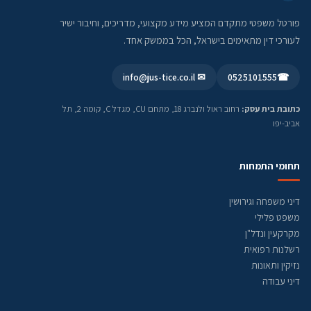
פורטל משפטי מתקדם המציע מידע מקצועי, מדריכים, וחיבור ישיר
לעורכי דין מתאימים בישראל, הכל בממשק אחד.
✉ info@jus-tice.co.il
0525101555
☎
כתובת בית עסק:
רחוב ראול ולנברג 18, מתחם CU, מגדל C, קומה 2, תל
אביב-יפו
תחומי התמחות
דיני משפחה וגירושין
משפט פלילי
מקרקעין ונדל"ן
רשלנות רפואית
נזיקין ותאונות
דיני עבודה