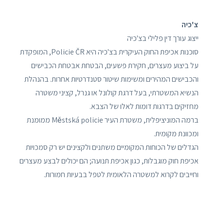
צ'כיה
ייצוג עורך דין פלילי בצ'כיה
סוכנות אכיפת החוק העיקרית בצ'כיה היא Policie ČR, המופקדת
על ביצוע מעצרים, חקירת פשעים, הבטחת אבטחת הכבישים
והכבישים המהירים ומשימות שיטור סטנדרטיות אחרות. בהנהלת
הנשיא המשטרתי, בעל דרגת קולונל או גנרל, קציני משטרה
מחזיקים בדרגות דומות לאלו של הצבא.
ברמה המוניציפלית, משטרת העיר Městská policie ממומנת
ומכוונת מקומית.
הגדלים של הכוחות המקומיים משתנים ולקצינים יש רק סמכויות
אכיפת חוק מוגבלות, כגון אכיפת תנועה; הם יכולים לבצע מעצרים
וחייבים לקרוא למשטרה הלאומית לטפל בבעיות חמורות.