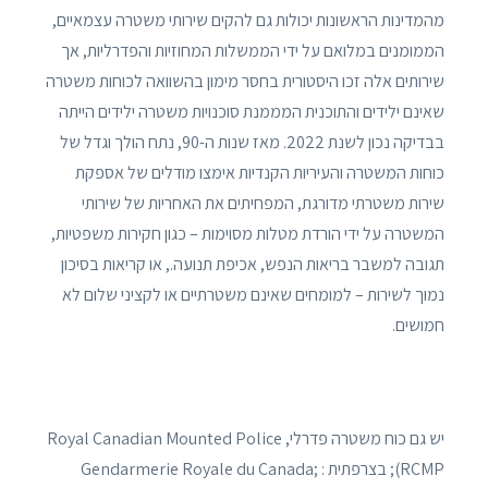
מהמדינות הראשונות יכולות גם להקים שירותי משטרה עצמאיים,
הממומנים במלואם על ידי הממשלות המחוזיות והפדרליות, אך
שירותים אלה זכו היסטורית בחסר מימון בהשוואה לכוחות משטרה
שאינם ילידים והתוכנית המממנת סוכנויות משטרה ילידים הייתה
בבדיקה נכון לשנת 2022. מאז שנות ה-90, נתח הולך וגדל של
כוחות המשטרה והעיריות הקנדיות אימצו מודלים של אספקת
שירות משטרתי מדורגת, המפחיתים את האחריות של שירותי
המשטרה על ידי הורדת מטלות מסוימות – כגון חקירות משפטיות,
תגובה למשבר בריאות הנפש, אכיפת תנועה., או קריאות בסיכון
נמוך לשירות – למומחים שאינם משטרתיים או לקציני שלום לא
חמושים.
יש גם כוח משטרה פדרלי, Royal Canadian Mounted Police
(RCMP; בצרפתית : Gendarmerie Royale du Canada;