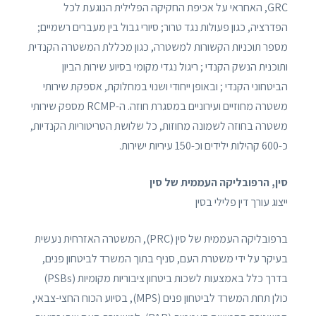
GRC, האחראי על אכיפת החקיקה הפלילית הנוגעת לכל
הפדרציה, כגון פעולות נגד טרור; סיורי גבול בין מעברים רשמיים;
מספר תוכניות הקשורות למשטרה, כגון מכללת המשטרה הקנדית
ותוכנית הנשק הקנדי ; ריגול נגדי מקומי בסיוע שירות הביון
הביטחוני הקנדי ; ובאופן ייחודי ושנוי במחלוקת, אספקת שירותי
משטרה מחוזיים ועירוניים במסגרת חוזה. ה-RCMP מספק שירותי
משטרה בחוזה לשמונה מחוזות, כל שלושת הטריטוריות הקנדיות,
כ-600 קהילות ילידים וכ-150 עיריות ישירות.
סין, הרפובליקה העממית של סין
ייצוג עורך דין פלילי בסין
ברפובליקה העממית של סין (PRC), המשטרה האזרחית נעשית
בעיקר על ידי משטרת העם, סניף בתוך המשרד לביטחון פנים,
בדרך כלל באמצעות לשכות ביטחון ציבוריות מקומיות (PSBs)
כולן תחת המשרד לביטחון פנים (MPS), בסיוע הכוח החצי-צבאי,