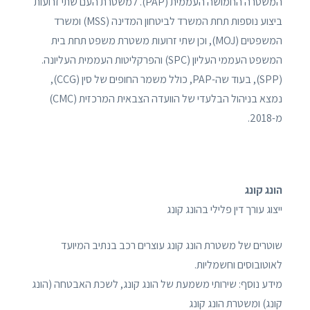
המשטרה החמושה העממית (PAP). למשטרת העם שתי זרועות
ביצוע נוספות תחת המשרד לביטחון המדינה (MSS) ומשרד
המשפטים (MOJ), וכן שתי זרועות משטרת משפט תחת בית
המשפט העממי העליון (SPC) והפרקליטות העממית העליונה.
(SPP), בעוד שה-PAP, כולל משמר החופים של סין (CCG),
נמצא בניהול הבלעדי של הוועדה הצבאית המרכזית (CMC)
מ-2018.
הונג קונג
ייצוג עורך דין פלילי בהונג קונג
שוטרים של משטרת הונג קונג עוצרים רכב בנתיב המיועד
לאוטובוסים וחשמליות.
מידע נוסף: שירותי משמעת של הונג קונג, לשכת האבטחה (הונג
קונג) ומשטרת הונג קונג