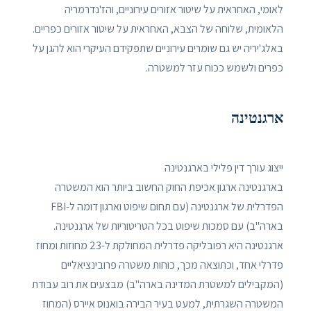
לאומי, האחראית על שיטור אזורים עירוניים, והז'נדרמריה
הלאומית, שלוחה של הצבא, האחראית על שיטור אזורים כפריים.
באלג'יריה יש גם שומרים עירוניים שתפקידם העיקרי הוא להגן על
כפרים ולשמש ככוח עזר למשטרה.
ארגנטינה
ייצוג עורך דין פלילי בארגנטינה
בארגנטינה ארגון אכיפת החוק החשוב ביותר הוא המשטרה
הפדרלית של ארגנטינה (עם תחום שיפוט וארגון דומה ל-FBI
בארה"ב) עם סמכות שיפוט בכל הטריטוריות של ארגנטינה.
ארגנטינה היא רפובליקה פדרלית המחולקת ל-23 מחוזות ומחוז
פדרלי אחד, וכתוצאה מכך, כוחות משטרה פרובינציאליים
(המקבילים למשטרת המדינה בארה"ב) מבצעים את רוב עבודת
המשטרה השגרתית, למעט בעיר הבירה בואנוס איירס (המחוז