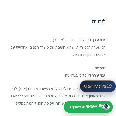
ג'ורג'יה
ייצוג עורך דין פלילי בג'ורג'יה (מדינה)
המשטרה הגיאורגית, שהיא חטיבה של משרד הפנים, אחראית על
אכיפת החוק בג'ורג'יה.
גרמניה
ייצוג עורך דין פלילי בגרמניה
צרו פתרון עם AI
גרמניה היא רפובליקה פדרלית של שש עשרה מדינות (ארץ). לכל
אחת מאותן מדינות יש כוח משטרה משלה בשם Landespolizei
(משטרת המדינה), המספק שירותי אכיפת חוק ולוחמה בפשע
פניה ישירה לעורך דין
בסיסיים.