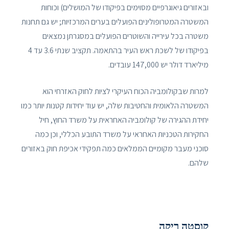
ובאזורים גיאוגרפיים מסוימים בפיקודו של המושלים) וכוחות
המשטרה המטרופולינים הפועלים בערים המרכזיות; יש גם תחנות
משטרה בכל עירייה והשוטרים הפועלים במסגרתן נמצאים
בפיקודו של לשכת ראש העיר בהתאמה. תקציב שנתי 3.6 עד 4
מיליארד דולר יש 147,000 עובדים.
למרות שבקולומביה הכוח העיקרי לציות לחוק האזרחי הוא
המשטרה הלאומית והחטיבות שלה, יש עוד יחידות קטנות יותר כמו
יחידת ההגירה של קולומביה האחראית על משרד החוץ, חיל
החקירות הטכניות האחראי על משרד התובע הכללי, וכן כמה
סוכני מעבר מקומיים הממלאים כמה תפקידי אכיפת חוק באזורים
שלהם.
קוסטה ריקה