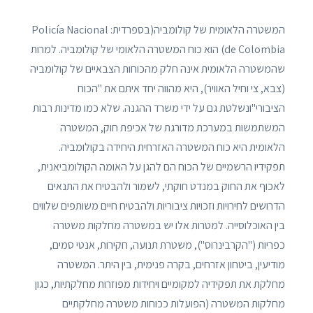
המשטרה הלאומית של קולומביה(בספרדית: Policía Nacional
de Colombia) הוא כוח המשטרה הלאומי של קולומביה. למרות
שהמשטרה הלאומית אינה חלק מהכוחות הצבאיים של קולומביה
(צבא, צי וחיל האוויר), היא מהווה יחד איתם את "הכוח
הציבורי"ונשלטת גם על ידי משרד ההגנה. שלא כמו מדינות רבות
המשתמשות במערכת מדורגת של אכיפת חוק, המשטרה
הלאומית היא כוח המשטרה האזרחית היחידה בקולומביה.
תפקידיו הרשמיים של הכוח הם להגן על האומה הקולומביאנית,
לאכוף את החוק במנדט חוקתי, לשמור ולהבטיח את התנאים
הדרושים לחירויות וזכויות ציבוריות ולהבטיח חיים משותפים שלווים
בין האוכלוסייה. למטרות אלו יש במשטרה מחלקות משטרה
כפריות ("הקרבינרוס"), משטרת תנועה, חקירות, אנטי סמים,
מודיעין, ביטחון אזרחים, בקרה פנימית, בין היתר. המשטרה
מחלקת את תפקידיה למקומיים ויחידות מפוזרות מחלקתיות, כגון
מחלקות המשטרה (הפועלות ככוחות משטרה מחלקתיים