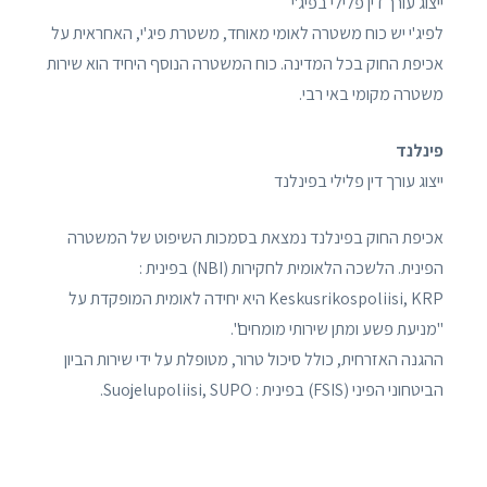
ייצוג עורך דין פלילי בפיג'י
לפיג'י יש כוח משטרה לאומי מאוחד, משטרת פיג'י, האחראית על
אכיפת החוק בכל המדינה. כוח המשטרה הנוסף היחיד הוא שירות
משטרה מקומי באי רבי.
פינלנד
ייצוג עורך דין פלילי בפינלנד
אכיפת החוק בפינלנד נמצאת בסמכות השיפוט של המשטרה
הפינית. הלשכה הלאומית לחקירות (NBI) בפינית :
Keskusrikospoliisi, KRP היא יחידה לאומית המופקדת על
"מניעת פשע ומתן שירותי מומחים".
ההגנה האזרחית, כולל סיכול טרור, מטופלת על ידי שירות הביון
הביטחוני הפיני (FSIS) בפינית : Suojelupoliisi, SUPO.