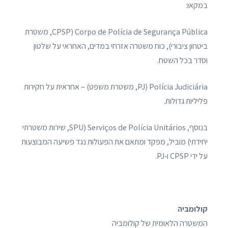
במקאו:
Corpo de Polícia de Segurança Pública (CPSP, משטרת
ביטחון ציבורי), כוח משטרה אזרחי במדים, האחראי על שלטון
וסדר בכל השטח.
Polícia Judiciária (PJ, משטרת משפט) – אחראית על חקירות
פליליות גדולות.
בנוסף, Serviços de Polícia Unitários (SPU, שירות משטרתי
יחידתי) מוביל, מפקד ומתאם את הפעולות נגד פשיעה המבוצעות
על ידי CPSP ו-PJ.
קולומביה
המשטרה הלאומית של קולומביה