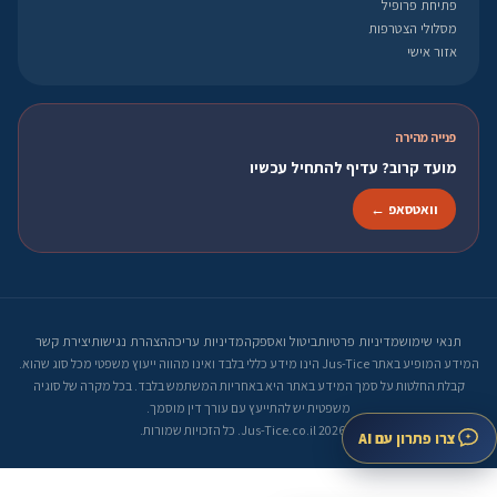
פתיחת פרופיל
מסלולי הצטרפות
אזור אישי
פנייה מהירה
מועד קרוב? עדיף להתחיל עכשיו
וואטסאפ ←
תנאי שימוש
מדיניות פרטיות
ביטול ואספקה
מדיניות עריכה
הצהרת נגישות
יצירת קשר
המידע המופיע באתר Jus-Tice הינו מידע כללי בלבד ואינו מהווה ייעוץ משפטי מכל סוג שהוא.
קבלת החלטות על סמך המידע באתר היא באחריות המשתמש בלבד. בכל מקרה של סוגיה
משפטית יש להתייעץ עם עורך דין מוסמך.
© 2026 Jus-Tice.co.il. כל הזכויות שמורות.
צרו פתרון עם AI