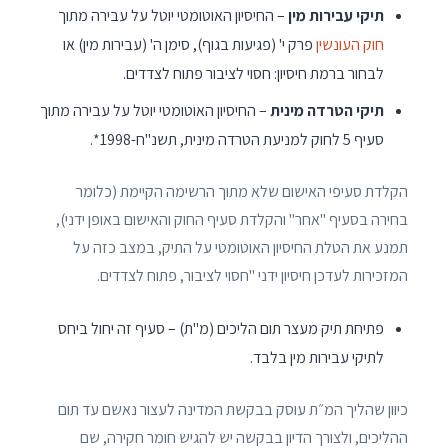
תיקי עבירות מין
– החיסיון האוטומטי יוטל על עבירה מתוך
חוק העונשין
פרק י' (פגיעות בגוף), סימן ה' (עבירות מין) או
לבחור ברמת חיסיון: חסוי לציבור פתוח לצדדים.
תיקי הטרדה מינית
– החיסיון האוטומטי יוטל על עבירה מתוך
סעיף 5 לחוק למניעת הטרדה מינית, תשנ"ח-1998*.
הקלדת סעיפי האישום שלא מתוך הרשימה הקיימת (כלומר
בחירה בסעיף "אחר" והקלדת סעיף החוק והאישום באופן ידני),
תמנע את הטלת החיסיון האוטומטי על התיק, במצב כזה על
המזכירות לעדכן חיסיון ידני "חסוי לציבור, פתוח לצדדים.
פתיחת תיק מעצר תום הליכים (מ"ת) – סעיף זה יחול ביחס
לתיקי עבירות מין בלבד.
כיוון שהליך המ״ת עוסק בבקשת המדינה לעצור נאשם עד תום
ההליכים, ולצורך הדיון בבקשה יש להגיש חומר חקירה, שם