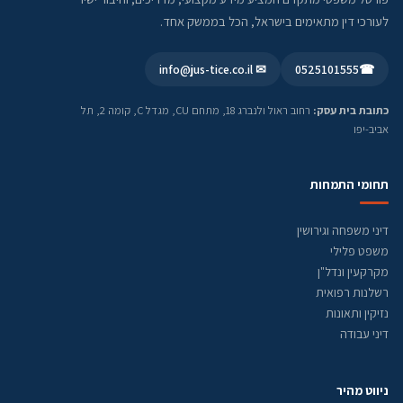
לעורכי דין מתאימים בישראל, הכל בממשק אחד.
✉ info@jus-tice.co.il
0525101555
☎
כתובת בית עסק:
רחוב ראול ולנברג 18, מתחם CU, מגדל C, קומה 2, תל
אביב-יפו
תחומי התמחות
דיני משפחה וגירושין
משפט פלילי
מקרקעין ונדל"ן
רשלנות רפואית
נזיקין ותאונות
דיני עבודה
ניווט מהיר