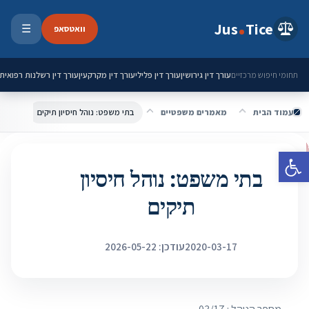
ילוג לתוכן
Jus
Tice
וואטסאפ
☰
פתיחת 
עורך דין גירושין
עורך דין פלילי
עורך דין מקרקעין
עורך דין רשלנות רפואית
תחומי חיפוש מרכזיים
עמוד הבית
מאמרים משפטיים
בתי משפט: נוהל חיסיון תיקים
פתח סרגל נגישות
בתי משפט: נוהל חיסיון
תיקים
2020-03-17
עודכן: 2026-05-22