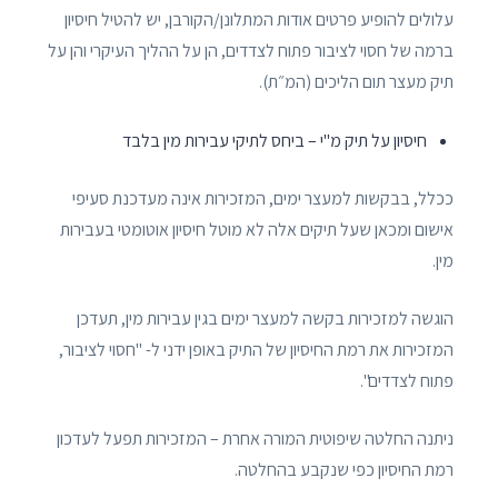
עלולים להופיע פרטים אודות המתלונן/הקורבן, יש להטיל חיסיון
ברמה של חסוי לציבור פתוח לצדדים, הן על ההליך העיקרי והן על
תיק מעצר תום הליכים (המ״ת).
חיסיון על תיק מ"י – ביחס לתיקי עבירות מין בלבד
ככלל, בבקשות למעצר ימים, המזכירות אינה מעדכנת סעיפי
אישום ומכאן שעל תיקים אלה לא מוטל חיסיון אוטומטי בעבירות
מין.
הוגשה למזכירות בקשה למעצר ימים בגין עבירות מין, תעדכן
המזכירות את רמת החיסיון של התיק באופן ידני ל- "חסוי לציבור,
פתוח לצדדים".
ניתנה החלטה שיפוטית המורה אחרת – המזכירות תפעל לעדכון
רמת החיסיון כפי שנקבע בהחלטה.