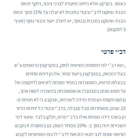
כאמור. בקרקע שלא הייתה מיועדת לצרכי ציבור, היקף זכויות
הבניה שיוקצו לדב״י ציבורי בתכנית לא יעלה על 15% מסך זכויות
הבניה שהוקנו בתכנית ובנוסף, יש לשלב ייעוד ציבורי נוסף (סעיף
3 לתקנות).
דב״י פרטי
, הוא דב״י לפי התוספת השישית לחוק, במקרקעין הרשומים ע״ש
בעלי הזכויות, במקרקעין בייעוד סחיר. אלו הן דירות סחירות
בבעלות פרטית, המושכרות במחיר מופחת לזכאים (לתקופה של
עד חמש שנים במצטבר) או שמושכרות בהשכרה לטווח ארוך,
ובתום תקופת העמדת הדירה לשכירות, שנקבע כי לא תפחת מ-
20 שנים, משוחררות מכל מגבלה. בדב״י ציבורי כל יחידות הדיור
הן בשכר דירה מופחת ואילו בדב״י פרטי, חלקן בלבד. שיעור דמי
השכירות יהיה נמוך ב- 20% ממחיר השוק. גם במסגרת זו נקבעו
הוראות שונות לגבי תנאי הזכאות לדב״י לרבות האפשרות לקבוע