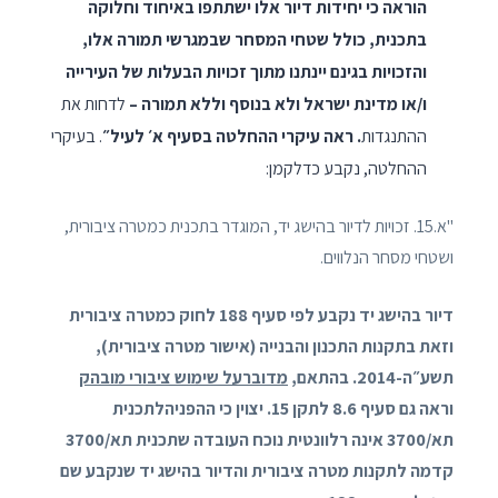
הוראה כי יחידות דיור אלו ישתתפו באיחוד וחלוקה
בתכנית, כולל שטחי המסחר שבמגרשי תמורה אלו,
והזכויות בגינם יינתנו מתוך זכויות הבעלות של העירייה
ו/או מדינת ישראל ולא בנוסף וללא תמורה –
לדחות את
ההתנגדות
. ראה עיקרי ההחלטה בסעיף א׳ לעיל״
. בעיקרי
ההחלטה, נקבע כדלקמן:
"א.15. זכויות לדיור בהישג יד, המוגדר בתכנית כמטרה ציבורית,
ושטחי מסחר הנלווים.
דיור בהישג יד נקבע לפי סעיף 188 לחוק כמטרה ציבורית
וזאת בתקנות התכנון והבנייה (אישור מטרה ציבורית),
תשע״ה-2014. בהתאם,
מדוברעל שימוש ציבורי מובהק
וראה גם סעיף 8.6 לתקן 15. יצוין כי ההפניהלתכנית
תא/3700 אינה רלוונטית נוכח העובדה שתכנית תא/3700
קדמה לתקנות מטרה ציבורית והדיור בהישג יד שנקבע שם