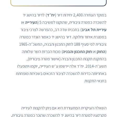
במוקד העתירה 2,400 יחידות דיור (
יח״ד
) לדיור בהישג יד
להשכרה כמטרה ציבורית, שהוקצו למשיבה 5 (
העירייה
או
עיריית תל אביב
) בתכנית שדה דב, כהפרשה לצרכי ציבור
במסגרת איחוד וחלוקה. דיור בהישג יד כאמור הוגדר כמטרה
ציבורית לפי סעיף 188 לחוק התכנון והבניה, התשכ״ה-1965
(
החוק
או
חוק התכנון והבניה
) מכוח הכרזת השר שלוותה
בהתקנת תקנות התכנון והבניה (אישור מטרה ציבורית),
תשע״ה-2014. יח״ד אלה יירשמו ע״ש העירייה, יוקמו ויתופעלו
באחריותה כדירות להשכרה לציבור הזכאים בשכירות מופחתת
בתנאי התקנות.
השאלה העיקרית המתעוררת היא אם ניתן להקצות לעירייה
מקרקעין למטרת דיור בהישג יד להשכרה שהוכר כמטרה ציבורית,