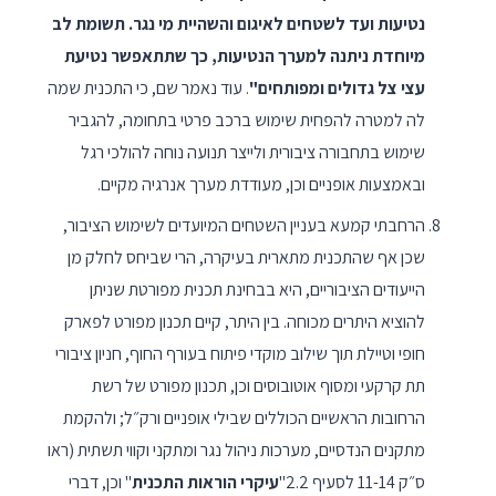
נטיעות ועד לשטחים לאיגום והשהיית מי נגר. תשומת לב
מיוחדת ניתנה למערך הנטיעות, כך שתתאפשר נטיעת
עצי צל גדולים ומפותחים"
. עוד נאמר שם, כי התכנית שמה
לה למטרה להפחית שימוש ברכב פרטי בתחומה, להגביר
שימוש בתחבורה ציבורית ולייצר תנועה נוחה להולכי רגל
ובאמצעות אופניים וכן, מעודדת מערך אנרגיה מקיים.
הרחבתי קמעא בעניין השטחים המיועדים לשימוש הציבור,
שכן אף שהתכנית מתארית בעיקרה, הרי שביחס לחלק מן
הייעודים הציבוריים, היא בבחינת תכנית מפורטת שניתן
להוציא היתרים מכוחה. בין היתר, קיים תכנון מפורט לפארק
חופי וטיילת תוך שילוב מוקדי פיתוח בעורף החוף, חניון ציבורי
תת קרקעי ומסוף אוטובוסים וכן, תכנון מפורט של רשת
הרחובות הראשיים הכוללים שבילי אופניים ורק״ל; ולהקמת
מתקנים הנדסיים, מערכות ניהול נגר ומתקני וקווי תשתית (ראו
ס״ק 11-14 לסעיף 2.2"
עיקרי הוראות התכנית
" וכן, דברי