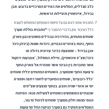
כ­לב מגדלים, המלווים את הצירים המרכזיים ברובע: אבן
גבירול, איינשטיין והטיילות הראשיות.
התכנית שמה דגש גם על פיתוח השטחים הפתוחים לטובת
כלל הציבור. צוין בדברי ההסבר כי
"התכנית כוללת מערך
שטחים פתוחים, בהיררכיה ובגדלים משתנים כגון פארק
החוף, גינות באזורים הבנויים, כיכרות שונות (ביניהן כיכר
אבן גבירול – שמוצעת ככיכר עירונית גדולה או
כיכר/שצ״פ אינשטיין), טיילת המסלול, ׳אצבעות ירוקות׳
אשר מחברות בין הבינוי אשר ממזרח אל פארק החוף
ורצועת החוף שממערב. השטחים הפתוחים יכללו שטחים
׳כלל-רובעיים׳, שטחים המיועדים לחופי רחצה וספורט
ימי או אזורי שהיה וטבע. בנוסף מוצעים שצ"פים
שכונתיים המשמשים כשטחים לפעילות פנאי. הפיתוח
הנופי מהווה חלק ממערך שטחים לניהול מי נגר,
הממלאים תפקיד גם במערך הניקוז החל מרצועות