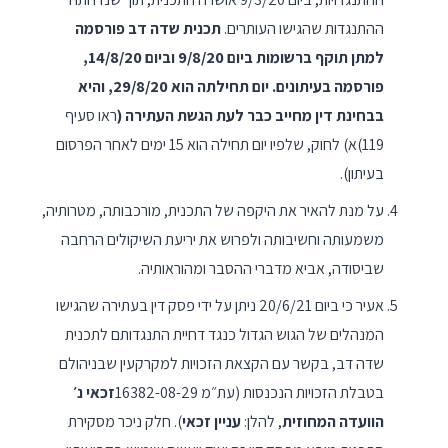
ההתנגדות שהגישו העותרים.
תכנית שדה דב פורסמה
למתן תוקף ברשומות ביום 9/8/20 וביום 14/8/20,
פורסמה בעיתונים. יום תחילתה הוא 29/8/20, והיא
בבחינת דין מחייב כבר לעת הגשת העתירה
(
ראו סעיף
119)א) לחוק, שלפיו יום תחילה הוא 15 ימים לאחר הפרסום
בעיתון).
על מנת להאיר את היקפה של התכנית, מורכבותה, מטרותיה,
משמעותה וחשיבותה ולפרוש את יריעת השיקולים הרחבה
שביסודה, אביא מדברי ההסבר ומהוראותיה.
אעיר כי ביום 20/6/21 ניתן על ידי פסק דין בעתירה שהגישו
המנהלים של הגוש הגדול כנגד דחיית התנגדותם לתכנית
שדה דב, בקשר עם הקצאת הזכויות למקרקעין שבניהולם
בטבלת הזכויות הנכנסות (עת״מ 16382-08-29
זכאי נ׳
הוועדה המחוזית
, להלן:
עניין זכאי
). חלק ניכר מסקירת