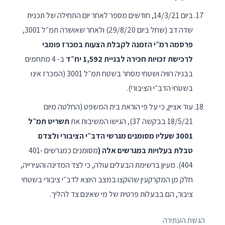
ביום 14/3/21, חודשים מספר לאחר יום התחילה של תכנית
שדה דב (שחל ביום 29/8/20) ולאחר שאושרה תמ״ל 3001,
פרסמה רמ״י הזמנה לקבלת הצעות במכרז פומבי
לרכישת זכויות חכירה לבניית 1,592 יח״ד
ב- 4 מתחמים
בבניה רוויה ושטחי מסחר בשטח תמ״ל 3001 (המכרז אינו
בשטחי הדב״י הציבורי).
עוד אציין, כי על פי הוראת בית המשפט (החלטה מיום
18/5/21 בבקשה 37), הגישו המשיבות את
תשריט תמ״ל
3001 שעליו מסומנים מגרשי הדב״י הציבורי ולצדם
טבלת בעלויות במגרשים אלה
(
מסומנים כמגרשים 401-
404). מעיון ברשימת הבעלים עולה, כי לצד המדינה והעירייה,
חלק מן המקרקעין שהוקצו במצב היוצא לדב״י ציבורי בשטחי
ציבור, הם בבעלות פרטית של מי שאינם צד להליך.
הגשת העתירה