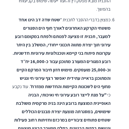
התכנית מובא מפסק דין זה ועוד ייעשה שימוש בקביעותיו
בהמשך.
כמצוין בדברי ההסבר לתכנית "
שטח שדה דב הינו אחד
משטחי הקרקע האחרונים לאורך חוף הים הסגורים
למעבר, תכנית זו מציעה לפנותם ולפתח במקומם רובע
עירוני תוך יצירת מתווה תכנוני ייחודי, המשלב בין היתר
עקרונות פיתוח בני קיימא וטכנולוגיות עירוניות חדשניות.
רובע המגורים המעורב מתוכנן עבור כ-16,000 יח״ד
וכ-25,000 מועסקים. מימוש חזון חיבור המרקם הקיים
והמתוכנן בראייה עתידית יאפשר רצף עירוני חי ונגיש
מחוף הים לשכונות הקיימות והחדשות ממזרח
". עוד נקבע
כי
"על מנת לייצר רובע עירוני חי ואיכותי, הבניה
האופיינית המוצעת ברובע הינה בניה מרקמית משולבת
שימושים, במסגרתה מוצעת יצירת מבננים הכוללים
שטחים פתוחים ציבוריים במרכזם וחזיתות רחוב פעילות
ונגישות בחזית הבניינים. כחלק ממערך הבינוי מוצעים