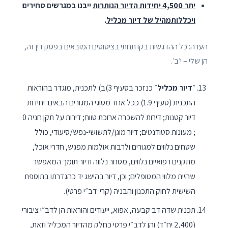
יתר 4,500 יחידות הדיור הנותרות
ייבנו במגרשים סחירים
ויכללותמהיל של דיור מכליל
.
הערה: כל ההדגשות בקו תחתי בציטוטים המובאים בפסק דין זה,
הן שלי – י׳ב׳.
״
דיור מכליל
״ כנזכר בסעיף 3)ב) לתכנית, מוגדר בהוראות
התכנית (סעיף 1.9) ככל אחד מסוגי המגורים הבאים: יחידות
דיור קטנות; דירות להשכרה ארוכת טווח; דירות על תקן חניה 0
; מעונות סטודנטים; דיור מוגן/לתשושי-נפש/סיעודי, כולל
שטחים נלווים למגורים ולרבות אולמות מפגש, חדרי אוכל,
מתקנים רפואיים נלווים, מסחר נלווה ודיור תומך המאפשר
שהיית מלווי המטופלים; וכן, דיור בהישג יד כהגדרתו בתוספת
השישית לחוק התכנון והבניה (קרי: דב״י פרטי).
תכנית שדה דב קבעה, אפוא, ייעודים והוראות הן לדב״י ציבורי
(2,400 יח״ד) והן לדב״י פרטי כחלק מהדיור המכליל וזאת,