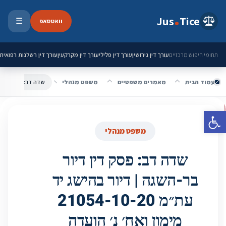
ילוג לתוכן
Jus
Tice
וואטסאפ
☰
פתיחת 
עורך דין גירושין
עורך דין פלילי
עורך דין מקרקעין
עורך דין רשלנות רפואית
תחומי חיפוש מרכזיים
עמוד הבית
מאמרים משפטיים
משפט מנהלי
פתח סרגל נגישות
משפט מנהלי
שדה דב: פסק דין דיור
בר-השגה | דיור בהישג יד
עת״מ 21054-10-20
מימון ואח׳ נ׳ הועדה