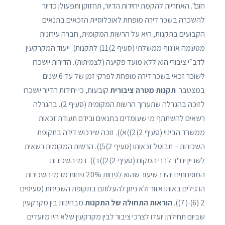
חום". האחריות להקמת יחידות הדיור, תחזוקן ותפעולן כדיור
להשכרה בשכר דירה מופחת לאוכלוסיית הזכאים בתנאים
הקבועים בתקנות, היא על הרשות המקומית, חברה עירונית
מטעמה או גוף ממשלתי (סעיף 2)11) לתקנות). ייעוד המקרקעין
לדב״י ציבורי הוא ללא מועד פקיעה (לצמיתות). הדירות יושכרו
לשוכר זכאי בשכר דירה מופחת לפרקי זמן של עד 6 שנים
במצטבר.
תקנות מטרה ציבורית
קובעות, כי יחידות הדיור יושכרו
לזוכה בהגרלה שתערוך הרשות המקומית (סעיף 2). בהגרלה
רשאים להשתתף מי שעומדים בתנאים ובידם תעודת זכאות
ממשרד הבינוי (סעיף 2)2))א)). זוכה שירכוש דירה בתקופת
השכירות – תבוטל זכאותו (סעיף 2)5)). הרשות המקומית רשאית
לשריין יח"ד לבני המקום (סעיף 2)2))ב)). דמי השכירות
המופחתים יהיו בשיעור שהוא
לפחות
20% פחות מדמי השכירות
הרגילים באותו אזור ולא ניתן להעלותם בתקופת השכירות (סעיפים
2 (6)-)7)).
הוראות התחולה של התקנות
מבחינות בין מקרקעין
שביום תחילתן יועדו לצרכי ציבור לבין מקרקעין שלא היו מיועדים