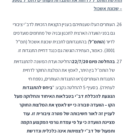
החלטת הותמ״ל לדחות את התנגדות העותרים לתמ״ל 3001
– שכונת אשכול
העותרים העלו טענותיהם בעניין הקצאת הזכויות לדב״י ציבורי
גם בפני הוועדה הארצית לתכנון ובניה של מתחמים מועדפים
לדיור (
הותמ״ל
) בהתנגדותם לתכנית שכונת אשכול (תמ"ל
3001). כאמור, העתירה הוגשה גם כנגד דחיית התנגדות זו.
בהחלטה מיום 22/7/20
החליטה ועדת המשנה להתנגדויות
של הותמ״ל בין היתר, לאמץ את המלצת החוקר לדחיית
התנגדות העותרים (ראו התנגדות העותרים, נספח חי
לעתירה). בסעיף 5 להחלטה נקבע: "
ביחס להתנגדות
הנוגעת להכללת דב״י בטבלאות האיחוד והחלוקה מעל
הקו – הוועדה סבורה כי יש לאמץ את המלצות החוקר
לעניין זה לאור חשיבותה של מטרה ציבורית זו. עוד
מציינת הוועדה כי על פי עמדת גורמי המקצוע הקמה
ותפעול של דב״י לצמיתות אינה כלכלית ונדרשת