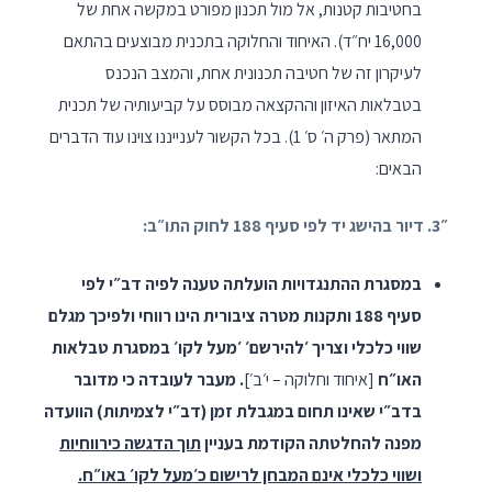
בחטיבות קטנות, אל מול תכנון מפורט במקשה אחת של
16,000 יח״ד). האיחוד והחלוקה בתכנית מבוצעים בהתאם
לעיקרון זה של חטיבה תכנונית אחת, והמצב הנכנס
בטבלאות האיזון וההקצאה מבוסס על קביעותיה של תכנית
המתאר (פרק ה׳ ס׳ 1). בכל הקשור לענייננו צוינו עוד הדברים
הבאים:
״3. דיור בהישג יד לפי סעיף 188 לחוק התו״ב:
במסגרת ההתנגדויות הועלתה טענה לפיה דב״י לפי
סעיף 188 ותקנות מטרה ציבורית הינו רווחי ולפיכך מגלם
שווי כלכלי וצריך ׳להירשם׳ ׳מעל לקו׳ במסגרת טבלאות
האו״ח
[איחוד וחלוקה – י׳ב׳]
. מעבר לעובדה כי מדובר
בדב״י שאינו תחום במגבלת זמן (דב״י לצמיתות) הוועדה
מפנה להחלטתה הקודמת בעניין
תוך הדגשה כירווחיות
ושווי כלכלי אינם המבחן לרישום כ׳מעל לקו׳ באו״ח.