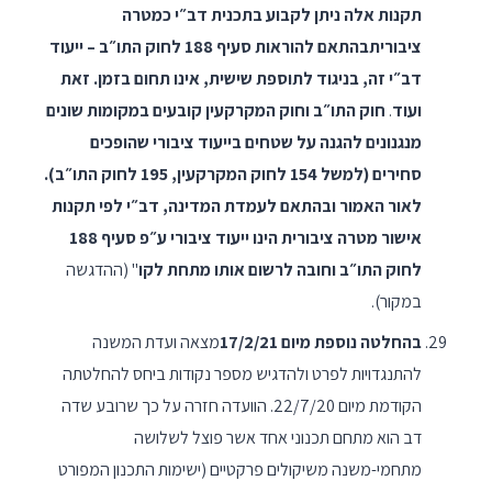
תקנות אלה ניתן לקבוע בתכנית דב״י כמטרה
ציבוריתבהתאם להוראות סעיף 188 לחוק התו״ב – ייעוד
דב״י זה, בניגוד לתוספת שישית, אינו תחום בזמן. זאת
ועוד
.
חוק התו״ב וחוק המקרקעין קובעים במקומות שונים
מנגנונים להגנה על שטחים בייעוד ציבורי שהופכים
סחירים (למשל 154 לחוק המקרקעין, 195 לחוק התו״ב).
לאור האמור ובהתאם לעמדת המדינה, דב״י לפי תקנות
אישור מטרה ציבורית הינו ייעוד ציבורי ע״פ סעיף 188
לחוק התו״ב וחובה לרשום אותו מתחת לקו
" (ההדגשה
במקור).
בהחלטה נוספת מיום 17/2/21
מצאה ועדת המשנה
להתנגדויות לפרט ולהדגיש מספר נקודות ביחס להחלטתה
הקודמת מיום 22/7/20. הוועדה חזרה על כך שרובע שדה
דב הוא מתחם תכנוני אחד אשר פוצל לשלושה
מתחמי-משנה משיקולים פרקטיים (ישימות התכנון המפורט