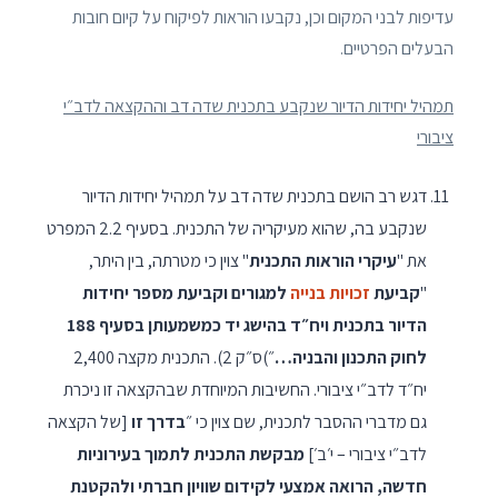
עדיפות לבני המקום וכן, נקבעו הוראות לפיקוח על קיום חובות
הבעלים הפרטיים.
תמהיל יחידות הדיור שנקבע בתכנית שדה דב וההקצאה לדב״י
ציבורי
דגש רב הושם בתכנית שדה דב על תמהיל יחידות הדיור
שנקבע בה, שהוא מעיקריה של התכנית. בסעיף 2.2 המפרט
את "
עיקרי הוראות התכנית
" צוין כי מטרתה, בין היתר,
"
קביעת
זכויות בנייה
למגורים וקביעת מספר יחידות
הדיור בתכנית ויח״ד בהישג יד כמשמעותן בסעיף 188
לחוק התכנון והבניה…
״)ס״ק 2). התכנית מקצה 2,400
יח״ד לדב״י ציבורי. החשיבות המיוחדת שבהקצאה זו ניכרת
גם מדברי ההסבר לתכנית, שם צוין כי ״
בדרך זו
[של הקצאה
לדב״י ציבורי – י׳ב׳]
מבקשת התכנית לתמוך בעירוניות
חדשה, הרואה אמצעי לקידום שוויון חברתי ולהקטנת