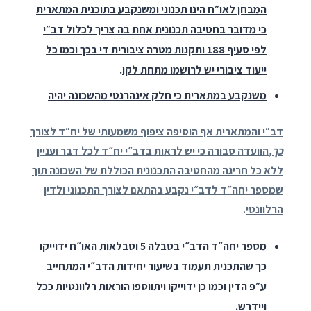
המבחן לאו״ח הינו תכנוני ומשנקבע בתוכנית המתארית
כי מדובר בחטיבה תכנונית אחת בה צריך לכלול דב״י
לפי סעיף 188 ותקנות מטרה ציבורית די בכך וכמו כל
ייעוד ציבורי יש לרושמו מתחת לקו
.
משנקבע במתארית כי חלק אינהרנטי מהשכונה יהיה
דב״י והמתארית אף הוסיפה ציפוף משמעותי של יח״ד לצורך
כך
,
הוועדה סבורה כי יש לראות בדב״י יח״ד לכל דבר ועניין
ללא כל חריגה מהחטיבה התכנונית הכוללת של השכונה תוך
שמספר יחה״ד לדב״י נקבע בהתאם לצורך התכנוני ולדין
הרלוונטי
.
מספר יחה״ד הדב״י בטבלה 5 וטבלאות האו״ח ידוייקו
כך שהתכנית תעמוד בשיעור יחידות הדב״י המתחייב
ע״פ הדין וכמו כן ידוייקו ויתווספו הוראות רלוונטיות ככל
ויידרש.