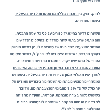
אינו לפי סעיף 188
לחוק. יצוין, כי
התכנית כוללת גם אפשרות לדיור בהישג יד
בשטחיםסחירים
.
השטחים לדיור בהישג יד פזורים על פני כל שטח התכנית,
והם מתאפשרים בתאי שטח מוגדרים ובהיקפים הנדרשים
.
הפיזור המוצעמאפשר בינוי של מגורים אלו, הן בחזית הים והן
בעורף התכנית באזורים הצמודים לקו הרק״ל, כאשר מיקומם
הסופי של המגרשים ייקבע במסגרת התכניות המפורטות.
הוועדה סבורה כי מדובר באיזון תכנוניראוי ברמה האיכותית
לצורך יצירת מלאי מגוון של יחידות דיור בהישג
יד. השטחים
המסחריים המוצעים בתחומי השטחים הציבוריים עומדים על
סך כולל של עד 8.5% מהבינוי המוצע בתחומם. מדובר
בשימוש נלווה בצורה מובהקת. עם זאת, הוועדה מחליטה
לחדד את הנחיות ההקמה בשטחים אלו כמפורט בפירוט
ההחלטה בסעיף ב׳ להלן".