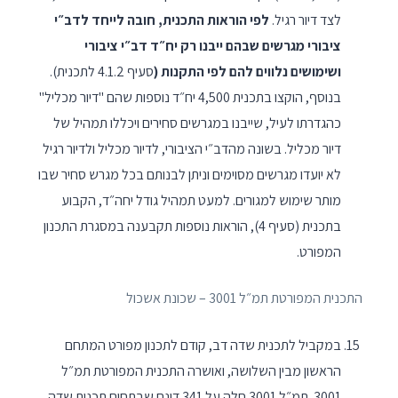
לצד דיור רגיל.
לפי הוראות התכנית, חובה לייחד לדב״י
ציבורי מגרשים שבהם ייבנו רק יח״ד דב״י ציבורי
ושימושים נלווים להם לפי התקנות
(
סעיף 4.1.2 לתכנית).
בנוסף, הוקצו בתכנית 4,500 יח״ד נוספות שהם "דיור מכליל"
כהגדרתו לעיל, שייבנו במגרשים סחירים ויכללו תמהיל של
דיור מכליל. בשונה מהדב״י הציבורי, לדיור מכליל ולדיור רגיל
לא יועדו מגרשים מסוימים וניתן לבנותם בכל מגרש סחיר שבו
מותר שימוש למגורים. למעט תמהיל גודל יחה״ד, הקבוע
בתכנית (סעיף 4), הוראות נוספות תקבענה במסגרת התכנון
המפורט.
התכנית המפורטת תמ״ל 3001 – שכונת אשכול
במקביל לתכנית שדה דב, קודם לתכנון מפורט המתחם
הראשון מבין השלושה, ואושרה התכנית המפורטת תמ״ל
3001. תמ״ל 3001 חלה על 341 דונם שבתחום תכנית שדה