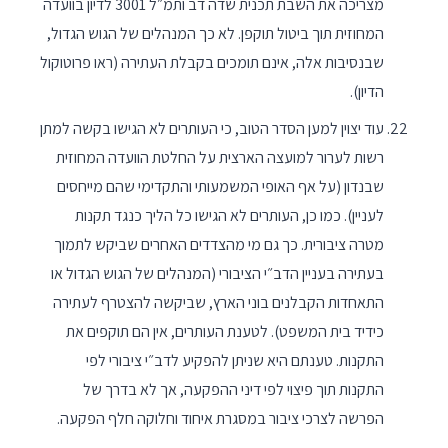
מצריכה את השבת תכנית שדה דב ותמ״ל 3001 לדיון בוועדה
המחוזית תוך ביטול תוקפן. לא כך המנהלים של הגוש הגדול,
שבנסיבות אלה, אינם תומכים בקבלת העתירה (ראו פרוטוקול
הדיון).
עוד יצוין למען הסדר הטוב, כי העותרים לא הגישו בקשה למתן
רשות לערור למועצה הארצית על החלטת הוועדה המחוזית
שבנדון (על אף האופי המשמעותי והתקדימי שהם מייחסים
לעניין). כמו כן, העותרים לא הגישו כל הליך כנגד תקנות
מטרה ציבורית. כך גם מי מהצדדים האחרים שביקש לתמוך
בעתירה בעניין הדב״י הציבורי (המנהלים של הגוש הגדול או
התאחדות הקבלנים בוני הארץ, שביקשה להצטרף לעתירה
כידיד בית המשפט). לטענת העותרים, אין הם תוקפים את
התקנות. טענתם היא שניתן להפקיע לדב״י ציבורי לפי
התקנות תוך פיצוי לפי דיני ההפקעה, אך לא בדרך של
הפרשה לצרכי ציבור במסגרת איחוד וחלוקה חלף הפקעה.