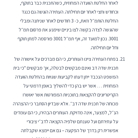
לאחר החלטת הוועדה המחוזית, כשהתכנית כבר בתוקף,
וכחודש וחצי לאחר יום תחילתה. העתירה הוגשה גם כנגד
החלטת הותמ״ל וזאת, כ- 3 חודשים לאחר שניתנה ומבלי
שהוגשה לצדה בקשה לצו ביניים שימנע את פרסום תמ״ל
3001. נכון למועד זה, אף תמ״ל 3001 פורסמה למתן תוקף
וחל יום תחילתה.
בפתח העתירה ציינו העותרים, כי הם מברכים על אישורה של
תכנית שדה דב ואינם מבקשים לבטלה, אך מבקשים "כי בית
המשפט הנכבד ייתן דעתו לקביעות שגויות בהחלטת הוועדה
המחוזית … אשר יש בהן כדי להשליך באופן דרמטי על
הקריטריונים להקצאות בתוכניות המפורטות אשר יאושרו
מכוחה של תכנית שדה דב״. אלא שבדיון הסתבר כי ההצהרה
הנ״ל, למצער, אינה מדויקת. העותרים הבהירו, כי הם עומדים
על עתירתם ועל טענתם שלפיה הקצאה לדב״י ציבורי
אפשרית רק בדרך של הפקעה – גם אם יימצא שקבלתה