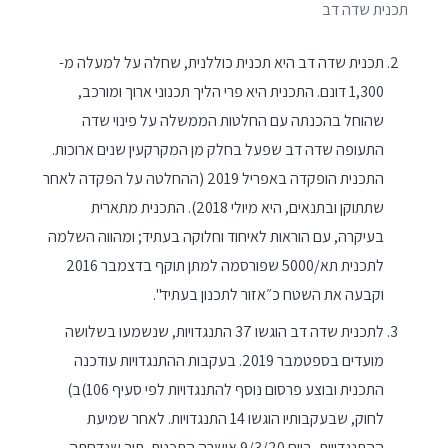
תכנית שדה דב
תכנית שדה דב היא תכנית כוללנית, שחלה על למעלה מ-
1,300 דונם. התכנית היא פרי הליך תכנוני ארוך ומורכב,
שהוחל בהכנתה עם החלטות הממשלה על פינוי שדה
התעופה שדה דב שפעל בחלק מן המקרקעין שנים ארוכות.
התכנית הופקדה באפריל 2019 (ההחלטה על הפקדה לאחר
שתתוקן ובתנאים, היא מיולי 2018). התכנית מתארית
בעיקרה, עם הוראות לאיחוד וחלוקה בעתיד; ומהווה השלמה
לתכנית תא/5000 שפורסמה למתן תוקף בדצמבר 2016
וקבעה את השטח כ״אזור לתכנון בעתיד".
לתכנית שדה דב הוגשו 37 התנגדויות, שנשמעו בשלושה
מועדים בספטמבר 2019. בעקבות ההתנגדויות עודכנה
התכנית ובוצע פרסום נוסף להתנגדויות לפי סעיף 106)ב)
לחוק, שבעקבותיו הוגשו 14 התנגדויות. לאחר שמיעת
ההתנגדויות, ביום 9/3/20 אושרה התכנית, תוך שנדחתה