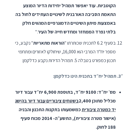
הקוטביות. עוד יאפשר תמהיל יחידות הדיור המוצע
התאמת הסביבה האורבנית לשינויים העתידים לחול בה
באמצעות מיתון השינויים הדמוגרפיים המהווים חלק
בלתי נפרד הממחזר ומחדש חייה של העיר
."
בסעיף 6.2 לתכנית שכותרתו "
הוראות מתאריות
" נקבע, כי
מספר יח"ד המרבי הוא 16,000, שיחולקו לאזורים ומתחמי
תכנון כמפורט בטבלה 5. תמהיל הדירות נקבע כדלקמן:
״3. תמהיל יח״ד בתכנית הינו כדלקמן:
מס׳ יח״ד: 9100 יח״ד, בתוספת 6,900 יח״ד עבור דיור
מכליל מתוכן 2,400
בשטחים ציבוריים עבור דיור בהישג
יד כמטרה ציבורית
כמשמעותו בתקנות התכנון והבניה
(אישור מטרה ציבורית), התשע״ה- 2014 מכוח סעיף
188 לחוק.