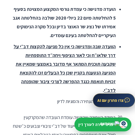
הועדה מדגישה כי עמדת גורמי המקצוע המצוינת בסעיף
5 להחלטתה מיום 22 ביולי 2020 שולבה בהחלטתה אגב
אמירתו של נציג שר האוצר בדיון ובכל מקרה הנימוקים
העיקריים להחלטתה בעינם עומדים.
הוועדה שבה ומדגישה כי אין כל מניעה להקצות דב״י על
דרך שלאו״ח וכי לאור הציפוף ויחה״ד התוספתיות
שקבעה תוכנית המתאר אף מדובר באמצעי שמאיין את
הפגיעה הנטענת בקניין שכן כל הבעלים זכו להקצאת
זכויות תואמת כנגד ההפרשה לצרכי ציבור שהופנתה
לדב״י
.
צרו פתרון עם AI
– עניינה של העתירה והסוגיות לדיון
במוקד העתירה שהוגשה עומדת העובדה שהמקרקעין
פניה ישירה לעורך דין
שהופרשו לצרכי ציבור בייעוד של דב״י ציבורי וצבועים כ״שטח
חום" אינם משתתפים בתחשיבי האיזון בטבלאות האיזון