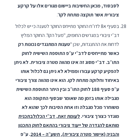
לסבסוד, מכאן החשיבות ביישום מגורים אלו על קרקע
ציבורית אשר תוקצה מתחת לקו
".
בסעיף א8 לדו״ח החוקר מתייחס החוקר לטענה כי יש לכלול
דב״י ציבורי במגרשים החומים, "מעל הקו". החוקר המליץ
לדחות את ההתנגדות, שכן "
טענות המתנגדים נכונות רק
כאשר מתייחסים לדב״י ע״פ התוספת השישית לחוק
התו״ב. דב״י מסוג זה אינו מהווה מטרה ציבורית. לא ניתן
להפקיע קרקע עבורו וממילא לא ניתן גם לכלול אותו
באיחוד וחלוקה מתחת לקו. הוא אינו מהווה צורך ציבורי
ע״פ סעיף 188 לחוק התו״ב ובין היתר התוספת השישית
מגבילה אותו בזמן מה שאומר שבסוף התקופה הוא
משוחרר מכל מגבלה וזו אחת הסיבות לכך שהוא לא
מוגדר כצורך ציבורי.
לעומת זאת, דב״י הכלולבתכנית
מותאם להגדרה של ייעוד ציבורי בהתאם לחוק התכנון
והבניה (אישור מטרה ציבורית), תשע״ה – 2014
. ע״פ