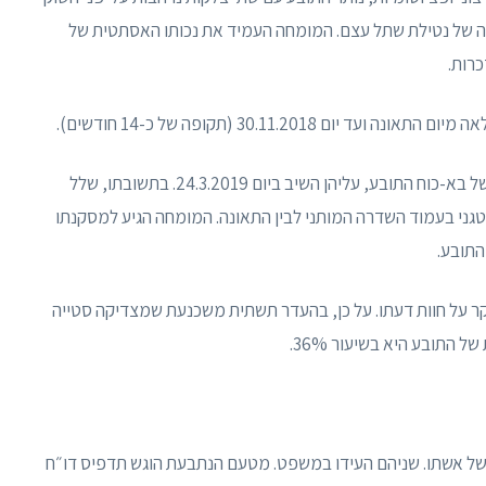
פה של נטילת שתל עצם. המומחה העמיד את נכותו האסתטית של
10) ביום 3.3.2019 נשלחו למומחה שאלות הבהרה של בא-כוח התובע, עליהן השיב ביום 24.3.2019. בתשובתו, שלל
גני בעמוד השדרה המותני לבין התאונה. המומחה הגיע למסקנתו
התובע.
ר על חוות דעתו. על כן, בהעדר תשתית משכנעת שמצדיקה סטייה
התובע היא בשיעור 36%.
ושל אשתו. שניהם העידו במשפט. מטעם הנתבעת הוגש תדפיס דו״ח