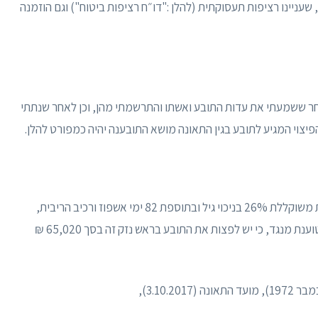
של המוסד לביטוח לאומי (המל״ל), מיום 25.12.2019, שעניינו רציפות תעסוקתית (להלן :"דו״ח רציפות ביטוח") וגם הוזמנה
חר ששמעתי את עדות התובע ואשתו והתרשמתי מהן, וכן לאחר שנתתי
יצוי המגיע לתובע בגין התאונה מושא התובענה יהיה כמפורט להלן.
14) התובע עותר לפיצוי בראש נזק זה על בסיס נכות משוקללת 26% בניכוי גיל ובתוספת 82 ימי אשפוז ורכיב הריבית,
ובסך-הכל 85,625 ₪ (שורה 21, עמוד 23). הנתבעת טוענת מנגד, כי יש לפצות את התובע בראש נזק זה בסך 65,020 ₪