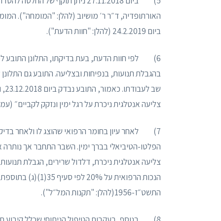
5) ביום 27.11.2018 ניתן תוקף של 
ביום 24.2.2019 (להלן: "חוות הדעת").
6) לפי חוות הדעת, בעת בדיקתו, התלונן התובע לפנ
בהגבלת תנועות, בנפיחות ובצליעה. התובע גם התלונ
שב 
צליעה אנטלגית ניכרת על רגל ימין ונזקק לקביים״ (עמוד 2
7) לאחר עיון בחומר הרפואי שהוצג לו ולאחר בדיק
הפלטו-הטיביאלי בברך ימין. השבר התחבר אך נותרה א
צליעה אנטלגית ניכרת, דלדול שרירים, הגבלת תנועות 
הנכות הרפואית על %
התשט״ז-1956(להלן: "תקנות המל״ל").
8) בנוסף, בעקבות הטיפול הניתוחי שכלל קיבוע חיצ