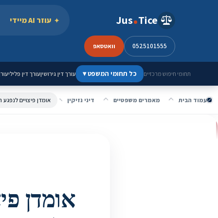
ילוג לתוכן
Jus
Tice
עוזר AI מיידי
0525101555
וואטסאפ
כל תחומי המשפט
▾
עורך דין גירושין
עורך דין פלילי
עורך
תחומי חיפוש מרכזיים
עמוד הבית
מאמרים משפטיים
דיני נזיקין
אומדן פיצ