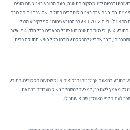
עותיו ובכפות ידיו. ממקום התאונה, פונה התובע באמצעות מונית
מנית. התובע הועבר באמבולנס לבית החולים. שם עבר ניתוח לצורך
קיבוע השבר ואושפז עד יום 17.12.2017 (75 ימים מיום התאונה). ביום 4.1.2018 עבר התובע ניתוח נוסף לקיבוע הרגל
טינה ואושפז עד יום 11.1.2018 (7 ימים). התובע טוען, כי מאז התאונה הוא סובל מכאבים בכל חלקי גופו אשר
 השתכרותו, דבר שהביא להפסקת עבודתו כליל כאיש תחזוקה בבית
 התובע בתאונה אך לנכותו הרפואית אין משמעות תפקודית. התובע
שה כל מאמץ לשם כך, למצער להשתלב בשוק העבודה בהתאם
 שכר לעתיד לפי האומדן שהוא עותר לו.