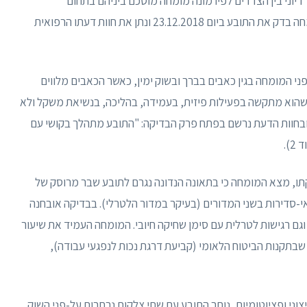
החלטה להסדר דיוני בין הצדדים לפיו מונה מומחה מוסכם ביניהם בתחום
האורתופדיה, ד״ר ר׳ מושיוב (להלן: "המומחה"). המומחה בדק את התובע ביום 23.12.2018 ונתן את חוות דעתו הרפואית
י המומחה בגין כאבים בברך ובשוק ימין, כאשר הכאבים מלווים
ן שהוא מתקשה בפעילות פיזית, בעמידה, בהליכה, בנשיאת משקל ולא
לעבודתו. כאמור, התובע נבדק ביום 23.12.2018, ובחוות הדעת נרשם בפתח פרק הבדיקה: "התובע מתהלך בקושי עם
).
תו, מצא המומחה כי בתאונה הנדונה נגרם לתובע שבר מרוסק של
י-סדירות בשני המדורים (בעיקר במדור הלטרלי). בבדיקה אובחנה
וגם רגישות לטרלית עם סימן שחיקה חיובי. המומחה העמיד את שיעור
20 לפי סעיף 35(1)(ג) בתוספת שבתקנות הביטוח הלאומי (קביעת דרגת נכות לנפגעי עבודה),
וני ופציוטומיות, נותר התובע עם שתי צלקות נרחבות על-פני השוק