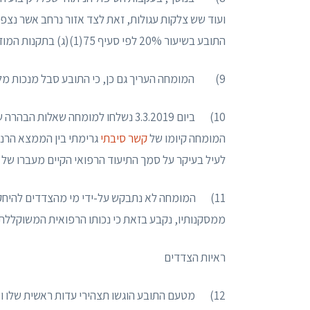
ועוד שש צלקות עגולות, זאת לצד אזור נרחב אשר נצ
התובע בשיעור 20% לפי סעיף 75(1)(ג) בתקנות המוזכרות.
9) המומחה העריך גם כן, כי התובע סבל מנכות מלאה מיום התאונה ועד יום 30.11.2018 (תקופה של כ-14 חודשים).
המומחה קיומו של
קשר סיבתי
גרימתי בין הממצא הרנט
לעיל בעיקר על סמך התיעוד הרפואי הקיים מעברו של 
11) המומחה לא נתבקש על-ידי מי מהצדדים להיחק
ממסקנותיו, נקבע בזאת כי נכותו הרפואית המשוקללת של 
ראיות הצדדים
12) מטעם התובע הוגשו תצהירי עדות ראשית שלו 