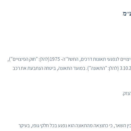
׳׳מ
1) מונחת לפניי תביעה לפסיקת פיצויים לפי חוק פיצויים לנפגעי תאונות דרכים, התשל״ה- 1975(להלן: "חוק הפיצויים"),
בעטיה של תאונת דרכים אשר אירעה לתובע ביום 3.10.2017 (להלן: "התאונה"). במועד התאונה, ביטחה הנתבעת את רכב
 1972 (בן כ-48.5 כיום), טוען בין השאר, כי כתוצאה מהתאונה הוא נפגע בכל חלקי גופו, בעיקר