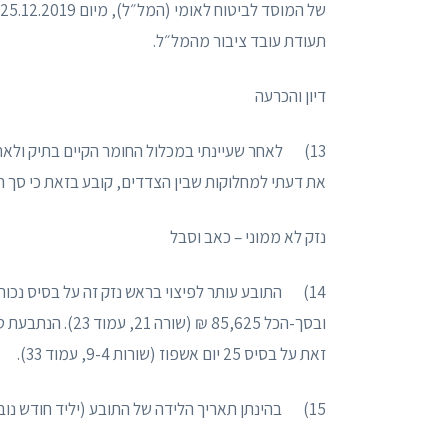
תעודת עובד ציבור מהמל״ל.
דיון והכרעה
13) לאחר שעיינתי במכלול החומר הקיים בתיק ולא
את דעתי למחלוקות שבין הצדדים, קובע בזאת כי סך הפ
נזק לא ממוני – כאב וסבל
זאת על בסיס 25 יום אשפוז (שורות 9-4, עמוד 33).
15) בהינתן תאריך הלידה של התובע (יליד חודש נובמבר 1972), מועד התאונה (3.10.2017),