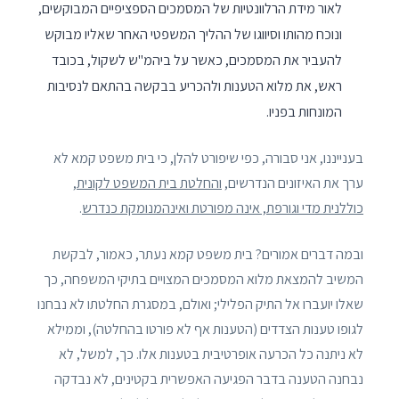
לאור מידת הרלוונטיות של המסמכים הספציפיים המבוקשים,
ונוכח מהותו וסיווגו של ההליך המשפטי האחר שאליו מבוקש
להעביר את המסמכים, כאשר על ביהמ"ש לשקול, בכובד
ראש, את מלוא הטענות ולהכריע בבקשה בהתאם לנסיבות
המונחות בפניו.
בענייננו, אני סבורה, כפי שיפורט להלן, כי בית משפט קמא לא
ערך את האיזונים הנדרשים,
והחלטת בית המשפט לקונית,
כוללנית מדי וגורפת, אינה מפורטת ואינהמנומקת כנדרש
.
ובמה דברים אמורים? בית משפט קמא נעתר, כאמור, לבקשת
המשיב להמצאת מלוא המסמכים המצויים בתיקי המשפחה, כך
שאלו יועברו אל התיק הפלילי; ואולם, במסגרת החלטתו לא נבחנו
לגופו טענות הצדדים (הטענות אף לא פורטו בהחלטה), וממילא
לא ניתנה כל הכרעה אופרטיבית בטענות אלו. כך, למשל, לא
נבחנה הטענה בדבר הפגיעה האפשרית בקטינים, לא נבדקה