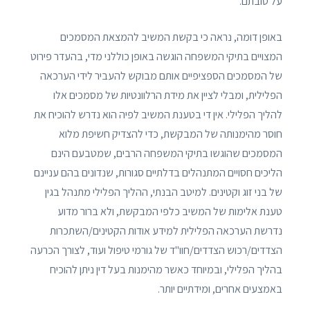
על טובתם.
באופן דומה, נראה כי בקשת המשיב להמצאת המסמכים
המצויים בתיקי המשפחה הוגשה באופן כוללני מדי, בהעדר פירוט
של המסמכים הספציפיים אותם מבוקש להעביר לידי הערכאה
הפלילית, ומבלי לציין את מידת הרלוונטיות של מסמכים אלו
להליך הפלילי. אין די בטענת המשיב לפיה הוא נדרש להוכיח את
חוסר מהימנותה של המבקשת, כדי להצדיק חשיפת מלוא
המסמכים שהוגשו בתיקי המשפחה הרבים, שמטבעם הינם
הליכים חסויים המתנהלים בדלתיים סגורות, שנדונים בהם עניינם
של בני זוג וקטינים. למיטב הבנתי, ההליך הפלילי מתנהל בגין
טענת אלימות של המשיב כלפי המבקשת, ולא ברור מדוע
נדרשת הערכאה הפלילית למידע אודות הקטינים/השתכרות
הצדדים/רכוש הצדדים/חוו"ד של גורמי טיפול ועוד, לצורך הכרעה
בהליך הפלילי, ובמיוחד כאשר מהימנות בעל דין ניתן להוכיח
באמצעים אחרים, ומידתיים יותר.