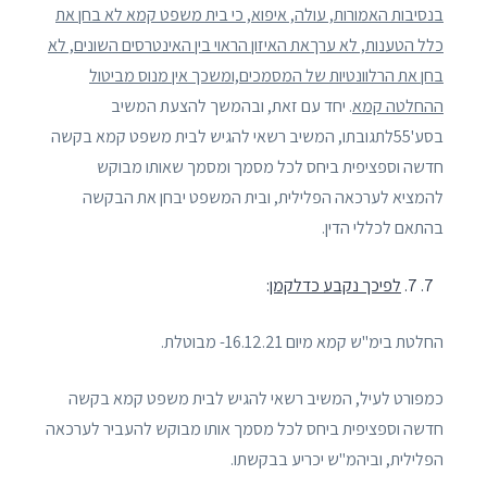
בנסיבות האמורות, עולה, איפוא, כי בית משפט קמא לא בחן את
כלל הטענות, לא ערךאת האיזון הראוי בין האינטרסים השונים, לא
בחן את הרלוונטיות של המסמכים,ומשכך אין מנוס מביטול
ההחלטה קמא
. יחד עם זאת, ובהמשך להצעת המשיב
בסע'55לתגובתו, המשיב רשאי להגיש לבית משפט קמא בקשה
חדשה וספציפית ביחס לכל מסמך ומסמך שאותו מבוקש
להמציא לערכאה הפלילית, ובית המשפט יבחן את הבקשה
בהתאם לכללי הדין.
7.
לפיכך נקבע כדלקמן
:
החלטת בימ"ש קמא מיום 16.12.21- מבוטלת.
כמפורט לעיל, המשיב רשאי להגיש לבית משפט קמא בקשה
חדשה וספציפית ביחס לכל מסמך אותו מבוקש להעביר לערכאה
הפלילית, וביהמ"ש יכריע בבקשתו.