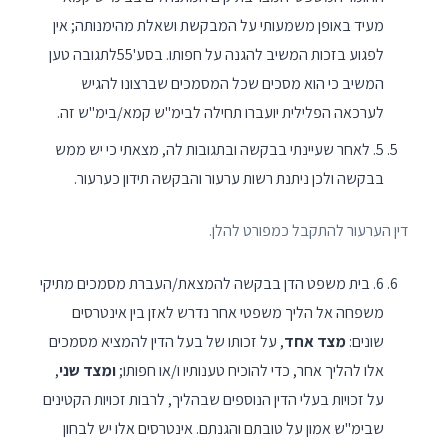
מעיד באופן משמעותי על המבקשת ושאלת מהימנותה; אין
לפגוע בזכות המשיב להגנה על חפותו. בסע'55לתגובה טען
המשיב כי הוא מסכים שכל המסמכים שברצונו להגיש
לערכאה הפלילית יועברו תחילה לבימ"ש קמא/בימ"ש זה.
5. לאחר שעיינתי בבקשה ובתגובות לה, מצאתי כי יש ממש
בבקשה ולכן ניתנת רשות ערעור והבקשה תידון כערעור.
דין הערעור להתקבל כמפורט להלן.
6. בית משפט הדן בבקשה להמצאת/העברת מסמכים מתיקי
משפחה אל הליך משפטי אחר נדרש לאזן בין אינטרסים
שונים:
מצד אחד
, על זכותו של בעל הדין להמציא מסמכים
אלו להליך אחר, כדי להוכיח טענותיו ו/או חפותו;
ומצד שני
,
על זכויות בעלי הדין הנוספים שבהליך, לרבות זכויות הקטינים
שבימ"ש אמון על טובתם והגנתם. אינטרסים אלו יש לבחון