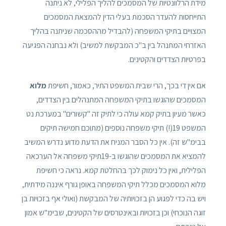
מידת הרלוונטיות של המסמכים להליך הפלילי, לא ניתנה
התייחסות להעדר הסכמת בעלי הדין להמצאת המסמכים
המצויים בתיקי המשפחה (להבדיל מההסכמה שניתנה בהליך
האזרחי המתנהל בין ב"כ המבקשת למשיב) ולא נבחנה הפגיעה
בפרטיות הצדדים והקטינים.
אם אין די בכך, הרי שבית המשפט התיר, כאמור, חשיפת
מלוא
המסמכים שהוגשו בתיקי המשפחה המתנהלים בין הצדדים,
כאשר מעיון בתיק קמא עולה כי לתיק זה "קשורים" במערכת נט
המשפט 19(!) תיקי משפחה נוספים (מתוכם חמישה תיקים
בבימ"ש זה). אין כל הסבר המניח את הדעת מדוע נדרש המשיב
להמציא את המסמכים שהוגשו ב-19תיקי משפחה אל הערכאה
הפלילית, ואין כל נימוק לכך בהחלטת קמא. נראה כי חשיפת
מלוא המסמכים מכלל תיקי המשפחה באופן גורף איננה מידתית,
ויש בה כדי לפגוע הן בזכויותיה של המבקשת (ואולי אף בזכויות בן
זוגה הנוכחי) וכן בזכויות ובאינטרסים של הקטינים, שבימ"ש אמון