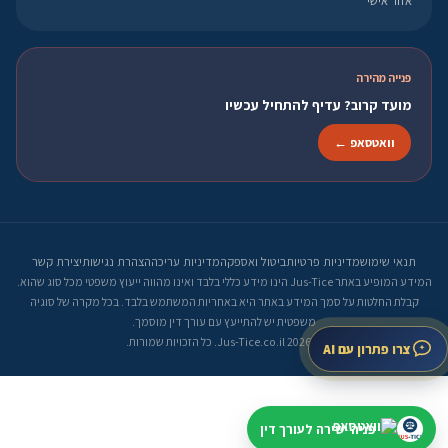
אזור אישי
פנייה מהירה
מועד קרוב? עדיף להתחיל עכשיו
וואטסאפ ←
תנאי שימוש
מדיניות פרטיות
ביטול ואספקה
מדיניות עריכה
הצהרת נגישות
יצירת קשר
המידע המופיע באתר Jus-Tice הינו מידע כללי בלבד ואינו מהווה ייעוץ משפטי מכל סוג שהוא.
קבלת החלטות על סמך המידע באתר היא באחריות המשתמש בלבד. בכל מקרה של סוגיה
משפטית יש להתייעץ עם עורך דין מוסמך.
© 2026 Jus-Tice.co.il. כל הזכויות שמורות.
צרו פתרון עם AI
פניה ישירה לעורך דין