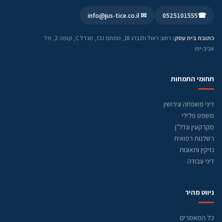
✉ info@jus-tice.co.il
0525101555
☎
כתובת בית עסק:
רחוב ראול ולנברג 18, מתחם CU, מגדל C, קומה 2, תל
אביב-יפו
תחומי התמחות
דיני משפחה וגירושין
משפט פלילי
מקרקעין ונדל"ן
רשלנות רפואית
נזיקין ותאונות
דיני עבודה
ניווט מהיר
כל המאמרים