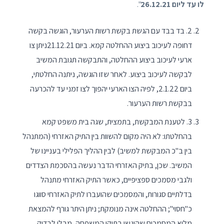
לו עד ליום 26.12.21
".
2. בד בבד עם הגשת בקשת רשות הערעור, הוגשה בקשה
דחופה לעיכוב ביצוע ההחלטה קמא. ביום 21.12.21ניתן צו
ארעי לעיכוב ביצוע ההחלטה, והתבקשה תגובת המשיב
לבקשה לעיכוב ביצוע. לאחר שזו הוגשה, ניתנה החלטתי,
ביום 2.1.22, לפיה הצו הארעי יהפוך לצו זמני עד להכרעה
בבקשת רשות הערעור.
3. לטענת המבקשת, בתמצית, שגה בית משפט קמא
בהחלטתו: לא היה מקום להשוות בין התיק האזרחי (המתנהל
בין ב"כ המבקשת למשיב) לבין ההליך הפלילי בעניינו של
המשיב. שכן, בתיק האזרחי הדבר נעשה בהסכמת הצדדים
ולגבי מסמכים ספציפיים, כאשר התיק האזרחי מתנהל
בדלתיים סגורות, והמסמכים שהועברו לתיק האזרחי סווגו
כ"חסוי"; ההחלטה אינה מנומקת; ניתן היתר גורף להמצאת
מלוא המסמכים שהוגשו בתיקי המשפחה, מבלי לבדוק