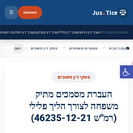
ילוג לתוכן
Jus
Tice
וואטסאפ
☰
פתיחת 
עורך דין גירושין
עורך דין פלילי
עורך דין מקרקעין
עורך דין רשלנות רפואית
תחומי חיפוש מרכזיים
עמוד הבית
מאמרים משפטיים
פסקי דין חשובים
פתח סרגל נגישות
פסקי דין חשובים
העברת מסמכים מתיק
משפחה לצורך הליך פלילי
(רמ"ש 46235-12-21)