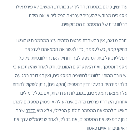
עוד יצוין, כי גם במסגרת ההליך שבכותרת, המשיב לא פירט אילו
מסמכים מבוקש להעביר לערכאה הפלילית או את מידת
הרלוונטיות של המסמכים המבוקשים.
יתרה מזאת, אין בהשחרת פרטים מזהים ע"ג המסמכים שהוגשו
בתיקי קמא, כשלעצמה, כדי לאשר את המצאתם לערכאה
הפלילית. על בית המשפט לבחון תחילה את הרלוונטיות של כל
מסמך ומסמך, ואת האינטרסים המוגנים, ורק לאחר שהשתכנע כי
יש צורך מהותי ורלוונטי לחשיפת המסמכים, ואין המדובר בפגיעה
בלתי מידתית בבעלי הדין הנוספים (והקטינים), ניתן לשקול להורות
על המצאת המסמכים, במגבלות הנדרשות, אם בכלל. מילים
אחרות, השחרת פרטים מזהים
אינה עילה או נימוק
מספקים למתן
האישור להמצאת המסמכים לתיק הפלילי, אלא היא
הדרך
שבה
ניתן להמציא את המסמכים, אם בכלל, לאחר שביהמ"ש ערך את
האיזונים הראויים כאמור.