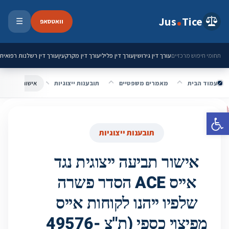
ילוג לתוכן
Jus
Tice
וואטסאפ
☰
פתיחת 
עורך דין גירושין
עורך דין פלילי
עורך דין מקרקעין
עורך דין רשלנות רפואית
תחומי חיפוש מרכזיים
עמוד הבית
מאמרים משפטיים
תובענות ייצוגיות
פתח סרגל נגישות
תובענות ייצוגיות
אישור תביעה ייצוגית נגד
אייס ACE הסדר פשרה
שלפיו ייהנו לקוחות אייס
מפיצוי כספי (ת"צ 49576-