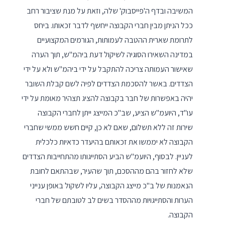
המשיבה ובדף ה'פייסבוק' שלה, וזאת על מנת שציבור רחב
ככל הניתן מבין חברי הקבוצה ייחשף לדבר זכאותו. ביחס
לתרומת שארית ההטבה לעמותות, הגורמים המקצועיים
במדינה השאירו הסוגיה לשיקול דעת ביהמ"ש, תוך הערה
שאישור העמותה צריכה להתקבל על ידי ביהמ"ש ולא על ידי
הצדדים. באשר להסכמת הצדדים לפיה לשם קבלת השובר
יהיה באפשרות של חבר בקבוצה להציג תצהיר מאומת על ידי
עו"ד, היועמ"ש הציע, שב"כ המייצג ייתן לחברי הקבוצה
שירות זה ללא תשלום, שאם לא כן, קיים חשש ממשי שחברי
הקבוצה לא יממשו את זכאותם בהיעדר כדאיות כלכלית
לעניין. לבסוף, היועמ"ש הביע הסתייגותו מהתחייבות הצדדים
שלא לחזור בהם מההסכם, תוך שהעיר, שבהתאם לחובת
הנאמנות של ב"כ מייצג הקבוצה, עליו לשקול באופן ענייני
הערות והסתייגויות מההסדר בשים לב לטובתם של חברי
הקבוצה.