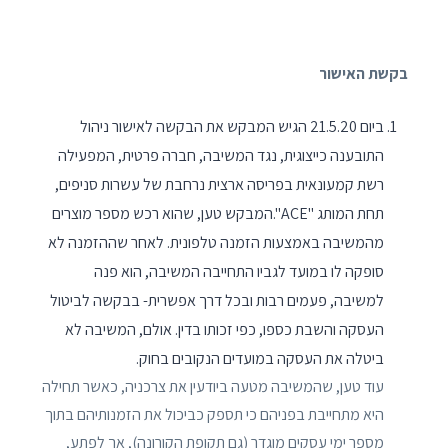
בקשת האישור
ביום 21.5.20 הגיש המבקש את הבקשה לאישור ניהול
התובענה כייצוגית, נגד המשיבה, חברה פרטית, המפעילה
רשת קמעונאית בפריסה ארצית נרחבת של עשרות סניפים,
תחת המותג "ACE".המבקש טען, שהוא רכש מספר מוצרים
מהמשיבה באמצעות הזמנה טלפונית. לאחר שההזמנה לא
סופקה לו במועד לגביו התחייבה המשיבה, הוא פנה
למשיבה, פעמים רבות ובכל דרך אפשרית- בבקשה לביטול
העסקה והשבת כספו, כפי זכותו בדין. אולם, המשיבה לא
ביטלה את העסקה במועדים הנקובים בחוק.
עוד טען, שהמשיבה מטעה ביודעין את צרכניה, כאשר תחילה
היא מתחייבת בפניהם כי תספק כביכול את הזמנותיהם בתוך
מספר ימי עסקים מוגדר (גם תקופת הקורונה), אך לפתע,