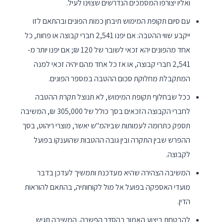
ואליו יצורפו המסמכים הנדרשים שצוינו לעיל.
עם סיום תקופת המימוש תיבחן כמות הפונים ובהתאם לזו
ייקבע שווי ההטבה: אם יפנו 2,541 חברי קבוצה או פחות, כל
אחד מהפונים יהא זכאי לשובר של 120 ₪; אם יפנו יותר מ-
2,541 חברי קבוצה, או אז כל אחד מהם יהיה זכאי למנה
המתקבלת מחלוקת סכום ההטבה במספר הפונים.
ככל שבחלוף תקופת המימוש, לא תנוצל תקרת ההטבה
לחברי הקבוצה הזכאים בסך כולל של 305,000 ₪, המשיבה
תספק כתרומה לעמותות שביהמ"ש יאשר, מוצרי ריהוט, בסך
ההפרש שבין התקרה ובין גובה ההטבות שהוענקו בפועל
לקבוצה.
המשיבה הצהירה שהיא מעדכנת ותמשיך לעדכן בדבר
מועדי האספקה בפועל אל מול לקוחותיה, בהתאם להוראות
הדין.
להבטחת ביצוע האמור בהסדר הפשרה, המשיבה תגיש