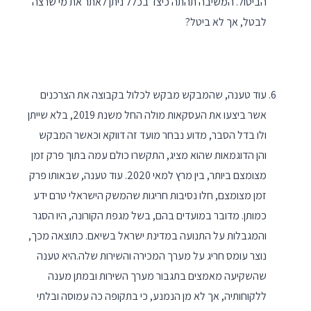
הביטול. המשיבה תהתה כיצד בכלל ניתן לאתר את מי שרצה
לבטל, אך לא ביטל?
עוד טענה, שהמבקש מבקש לכלול בקבוצה את הצרכנים
אשר ביצעו את העסקאות מולה החל משנת 2019, בלא שייתן
ולו בדל הסבר, מדוע נבחר מועד זה דווקא וכאשר המבקש
והן הדוגמאות שהוא מציג, התקשרו כולם עמה בתוך פרק זמן
מצומצם ביותר, בין מרץ למאי 2020. עוד טענה, שבאותו פרק
זמן מצומצם, חלו נסיבות חריגות שהמשק הישראלי טרם ידע
כמותן. מדובר במועדים בהם, בשל מגפת הקורונה, היו הסגר
והמגבלות על התנועה במדינת ישראל בשיאם. כתוצאה מכך,
נוצר עומס חריג על מערך המכירה והשירות שלה.היא טענה
שהשקיעה מאמצים בתגבור מערך השירות ובמתן מענה
ללקוחותיה, אך לא מן הנמנע, כי בתקופה כה עמוסה ובלתי