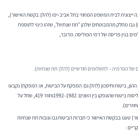
ה ייצוגית לבית המשפט המחוזי בתל אביב-יפו (להלן: בקשת האישור),
) גבו מחלק מהמבוטחים שלהן "תת שנתיות", שזהו כינוי לתוספת
ל הפרמיה – לתשלומים חודשיים (להלן: תת שנתיות).
ההון, ביטוח וחיסכון (להלן גם: המפקח על הביטוח, או: המפקח) נקבעו
התנאים לגביית תת שנתיות (חוזר 338, שחל על פוליסות ביטוח שהונפקו בין השנים: 1992-1982וחוזר 419, שחל על
) טענו בבקשת האישור כי חברות הביטוח גבו וגובות תת שנתיות
יים :