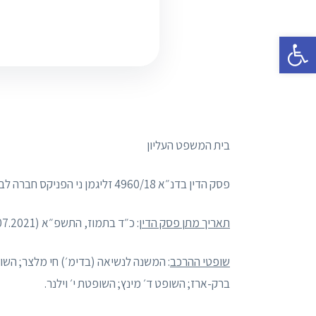
פתח סרגל נגישות
בית המשפט העליון
פסק הדין בדנ״א 4960/18 זליגמן ני הפניקס חברה לביטוח בע״מ
תאריך מתן פסק הדין
: כ״ד בתמוז, התשפ״א (04.07.2021).
שופטי ההרכב
: המשנה לנשיאה (בדימ׳) חי מלצר; השופ
ברק-ארז; השופט ד׳ מינץ; השופטת י׳ וילנר.