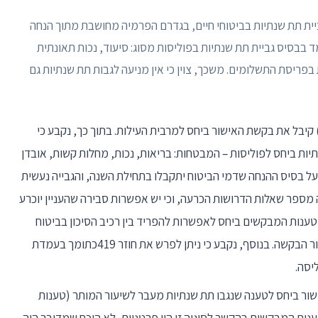
ביית תת שנתיות בביטוחי חיים, בגדרם הפרמיה מחושבת מתוך הנחה
בבסיס גביית תת שנתיות בפוליסות מסוג: סיעוד, נכות תאונתית
ת בפריסת התשלומים. משכך, צוין כי אין מניעה לגבות תת שנתיות גם
) קיבל את בקשת האישור ביחס למרבית העילות. בתוך כך, נקבע כי
ות ביחס לפוליסות – המבטחות: בריאות, נכות, מחלות קשות, אובדן
על בסיס ההנחה שדמי הביטוח יתקבלו בתחילת השנה, והגבייה נעשית
מספר שאלות הדרושות הכרעה, וכי יש אפשרות סבירה שהעניין יוכרע
טענות המבקשים ביחס לאפשרות להפריד בין רכיב הסיכון בביטוח
מעורב לבין מרכיב החיסכון – מספיקות לצורך אישור הבקשה. בנוסף, נקבע כי ניתן לפרש את חוזר 419כתומך בעמדת
יסה.
שור ביחס לטענה שנגבו תת שנתיות מעבר לשיעור המותר (טענות
ענות המבקשים בהקשר לסוגיה זו היו פרטניות, לא הוכח שמדובר היה