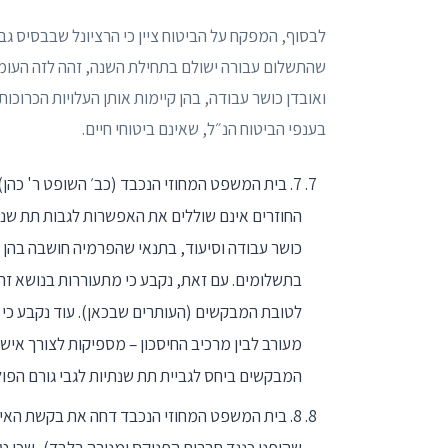
לבסוף, המפקח על הביטוח ציין כי הרציונל שבבסיס ג
שהתשלום עבורה ישולם בתחילת השנה, זהה לזה העומד 
ואובדן כושר עבודה, בהן קיימות אותן העלויות הכרוכו
בענפי הביטוח הנ״ל, שאינם ביטוחי חיים.
7. בית המשפט המחוזי הנכבד (כב׳ השופט ר' כהן
החוזרים אינם שוללים את האפשרות לגבות תת שנתי
כושר עבודה וסיעוד, בתנאי שהפרמיה חושבה בהן 
בתשלומים. עם זאת, נקבע כי מתעוררות בנושא זה 
לטובת המבקשים (העותרים שבכאן). עוד נקבע כי 
המבקשים ביחס לגביית תת שנתיות לגבי גורם הפול
8. בית המשפט המחוזי הנכבד דחה את בקשת האי
שהופנו כנגד חברות הפניקס ומנורה בלבד), שכן ט