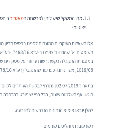
1. מהו המשקל שיש ליתן לפרשנות ה
מאסדר
ביחס ל
ייצוגיות?
אלו השאלות העיקריות המונחות לפנינו בבסיס הדיון ה
במסגרתו התקבלה בקשת רשות ערעור על פסק דינו של 
1018/08, אשר נדונה כערעור שהתקבל (רע״א 9778/16), בצד דחיית הערעור האחר (ע״א 7488/16).
הוגשו אף השלמות שונות, הכל כפי שיפורט בהרחבה ב
להלן יובאו איפוא הנתונים הנדרשים להכרעה.
רקע עובדתי והליכים קודמים