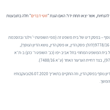
הנחיות, אשר יצאו תחת ידו? האם הגנת "
זוטי דברים
" חלה בתובענות
נוסף – בפסק דינו של בית משפט זה (מפי השופטת י' וילנר ובהסכמת
השופטים: א' שהם ו-ד׳ מינץ) ב-ע״א 7488/16ו-רע״א 9778/16(להלן: פסק הדין, או פסק הדין, נושא הדיון הנוסף),
בית המשפט המחוזי בתל אביב-יפו (כב׳ השופט ר׳ כהן) ב-ת״א
בתאריך 02.07.2019נעתרתי לבקשת העותרים לקיום דיון נוסף בפסק הדין, וזה התקיים בתאריך 26.07.2020ובעקבותיו
המשך.