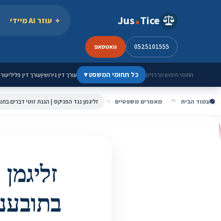
ילוג לתוכן
Jus
Tice
עוזר AI מיידי
0525101555
וואטסאפ
כל תחומי המשפט
▾
עורך דין גירושין
עורך דין פלילי
עורך
תחומי חיפוש מרכזיים
עמוד הבית
מאמרים משפטיים
זליגמן נגד הפניקס | הגנת זוטי דברים בתו
זליגמן 
בתובענו