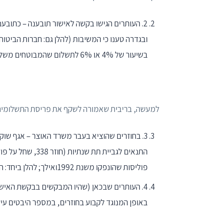
2. העותרים הגישו בקשה לאישור תובענה – כתובענ
ובגדרה טענו כי המשיבות (להלן גם: חברות הביטוח
בשיעור של 4% או 6% לתשלום שהמבוטחים משלמים בגין פריסה של דמי הפוליסה. מדובר,
למעשה, בריבית שאמורה לשקף את פריסת התשלומים ש
3. בחוזרים שהוציא בעבר משרד האוצר – אגף שוק 
פוליסות שהונפקו משנת 1992ואילך; להלן ביחד: החוזרים).
4. העותרים שבכאן (שהיו המבקשים בבקשת האישור
באופן המנוגד לקבוע בחוזרים, במספר היבטים עיקר