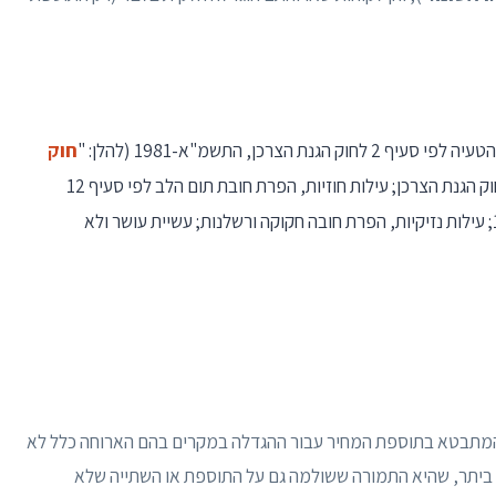
רכן, התשמ"א-1981 (להלן: "
חוק
"), הפרת חובת הגילוי לפי סעיף 4 לחוק הגנת הצרכן; עילות חוזיות, הפרת חובת תום הלב לפי סעיף 12
וסעיף 39 לחוק החוזים (חלק כללי), התשל"ג-1973; עילות נזיקיות, הפרת חובה חקוקה ורשלנות; עשיית עושר ולא
ה המתבטא בתוספת המחיר עבור ההגדלה במקרים בהם הארוחה כלל לא
 ביתר, שהיא התמורה ששולמה גם על התוספת או השתייה שלא