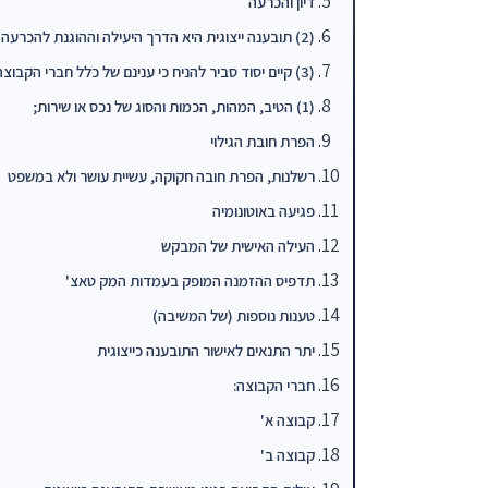
דיון והכרעה
(2) תובענה ייצוגית היא הדרך היעילה וההוגנת להכרעה במחלוקת בנסיבות העני
(3) קיים יסוד סביר להניח כי ענינם של כלל חברי הקבוצה ייוצג וינוהל בדרך
(1) הטיב, המהות, הכמות והסוג של נכס או שירות;
הפרת חובת הגילוי
רשלנות, הפרת חובה חקוקה, עשיית עושר ולא במשפט
פגיעה באוטונומיה
העילה האישית של המבקש
תדפיס ההזמנה המופק בעמדות המק טאצ'
טענות נוספות (של המשיבה)
יתר התנאים לאישור התובענה כייצוגית
חברי הקבוצה:
קבוצה א'
קבוצה ב'