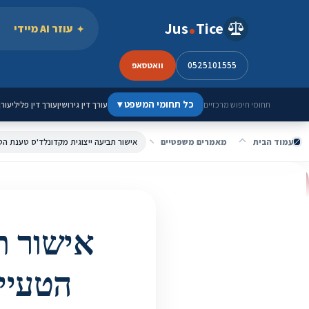
ילוג לתוכן
Jus
Tice
עוזר AI מיידי
0525101555
וואטסאפ
כל תחומי המשפט
▾
עורך דין גירושין
עורך דין פלילי
עורך
תחומי חיפוש מרכזיים
עמוד הבית
מאמרים משפטיים
אישור תביעה ייצוגית מקדונלד'ס טענת ה
אישור ת
הטעיי