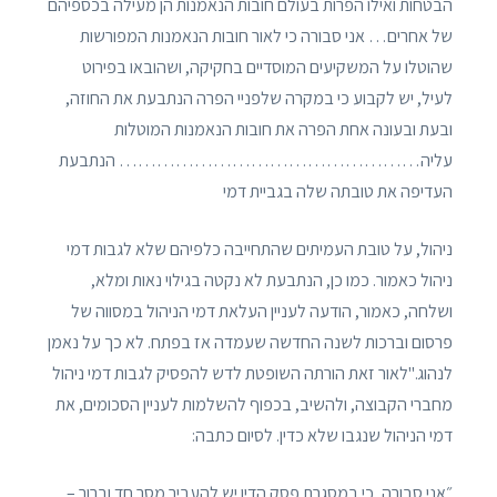
הבטחות ואילו הפרות בעולם חובות הנאמנות הן מעילה בכספיהם
של אחרים… אני סבורה כי לאור חובות הנאמנות המפורשות
שהוטלו על המשקיעים המוסדיים בחקיקה, ושהובאו בפירוט
לעיל, יש לקבוע כי במקרה שלפניי הפרה הנתבעת את החוזה,
ובעת ובעונה אחת הפרה את חובות הנאמנות המוטלות
עליה………………………………………… הנתבעת
העדיפה את טובתה שלה בגביית דמי
ניהול, על טובת העמיתים שהתחייבה כלפיהם שלא לגבות דמי
ניהול כאמור. כמו כן, הנתבעת לא נקטה בגילוי נאות ומלא,
ושלחה, כאמור, הודעה לעניין העלאת דמי הניהול במסווה של
פרסום וברכות לשנה החדשה שעמדה אז בפתח. לא כך על נאמן
לנהוג."לאור זאת הורתה השופטת לדש להפסיק לגבות דמי ניהול
מחברי הקבוצה, ולהשיב, בכפוף להשלמות לעניין הסכומים, את
דמי הניהול שנגבו שלא כדין. לסיום כתבה:
״אני סבורה, כי במסגרת פסק הדין יש להעביר מסר חד וברור –