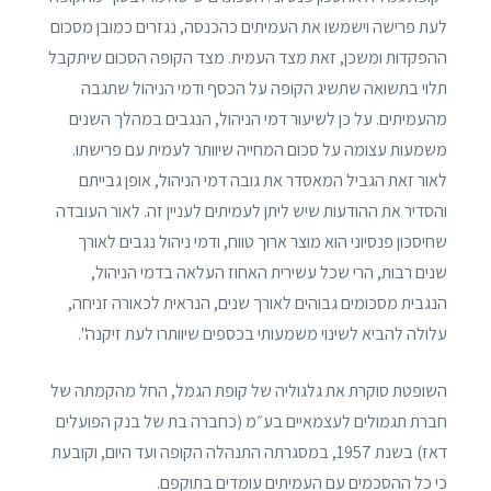
לעת פרישה וישמשו את העמיתים כהכנסה, נגזרים כמובן מסכום
ההפקדות ומשכן, זאת מצד העמית. מצד הקופה הסכום שיתקבל
תלוי בתשואה שתשיג הקופה על הכסף ודמי הניהול שתגבה
מהעמיתים. על כן לשיעור דמי הניהול, הנגבים במהלך השנים
משמעות עצומה על סכום המחייה שיוותר לעמית עם פרישתו.
לאור זאת הגביל המאסדר את גובה דמי הניהול, אופן גבייתם
והסדיר את ההודעות שיש ליתן לעמיתים לעניין זה. לאור העובדה
שחיסכון פנסיוני הוא מוצר ארוך טווח, ודמי ניהול נגבים לאורך
שנים רבות, הרי שכל עשירית האחוז העלאה בדמי הניהול,
הנגבית מסכומים גבוהים לאורך שנים, הנראית לכאורה זניחה,
עלולה להביא לשינוי משמעותי בכספים שיוותרו לעת זיקנה".
השופטת סוקרת את גלגוליה של קופת הגמל, החל מהקמתה של
חברת תגמולים לעצמאיים בע״מ (כחברה בת של בנק הפועלים
דאז) בשנת 1957, במסגרתה התנהלה הקופה ועד היום, וקובעת
כי כל ההסכמים עם העמיתים עומדים בתוקפם.