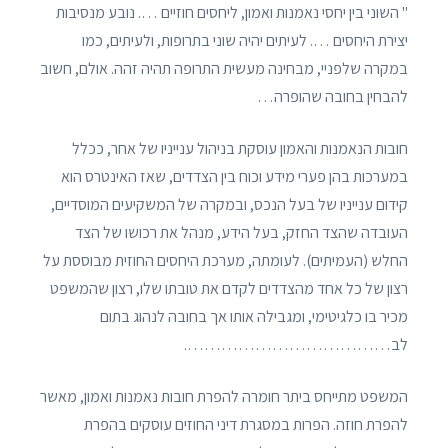
" השוני בין יחסי נאמנות ואמון, ליחסים חוזיים …. נובע מנסיבות
יצירת היחסים …. לעיתים יהיה שוני בתרופות, ולעיתים, כמו
במקרה שלפניי, מבחינה מעשית התרופה תהיה זהה. אולם, חשוב
להבחין בחובה שהופרה…
חובות הנאמנות והאמון עוסקת בניהול ענייניו של אחר, ככלל
במערכות בהן פערי מידע וכוח בין הצדדים, שאז האינטרס הוא
קידום ענייניו של בעל הנכס, ובמקרה של המשקיעים המוסדיים,
העובדה שהצד החזק, בעל הידע, מנהל את רכושו של הצד
החלש (העמיתים). לעומתה, מערכת היחסים החוזית מבוססת על
רצון של כל אחד מהצדדים לקדם את טובתו שלו, רצון שהמשפט
מכיר בו כלגיטימי, ומגבילה אותו אך בחובה לנהוג בתום
לב……………………………….
המשפט מתייחס ביתר חומרה להפרת חובות נאמנות ואמון, מאשר
להפרת חוזה. הפרות במסגרת דיני החוזים עוסקים בהפרת