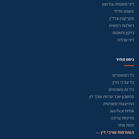
דיני משפחה וגירושין
משפט פלילי
מקרקעין ונדל"ן
רשלנות רפואית
נזיקין ותאונות
דיני עבודה
ניווט מהיר
כל המאמרים
כל עורכי הדין
כלי AI משפטיים
מחשבון שכר טרחת עורך דין
התייעצות משפטית
אודות Jus-Tice
מדיניות עריכה
מפת אתר
הצטרפות עורכי דין ←