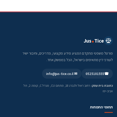
Jus
Tice
פורטל משפטי מתקדם המציע מידע מקצועי, מדריכים, וחיבור ישיר
לעורכי דין מתאימים בישראל, הכל בממשק אחד.
✉ info@jus-tice.co.il
0525101555
☎
כתובת בית עסק:
רחוב ראול ולנברג 18, מתחם CU, מגדל C, קומה 2, תל
אביב-יפו
תחומי התמחות