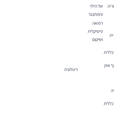
ריה
של הילד
והמתבגר
רפואה
פיסיקלית
ית
ושיקום
 כללית
 אוזן
רינולוגיה
יה
 כללית