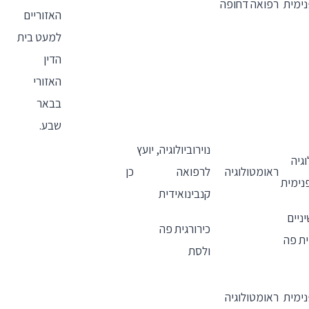
ימית
רפואה דחופה
האזוריים
למעט בית
הדין
האזורי
בבאר
שבע.
נוירוביולוגיה, יועץ
גיה
ראומטולוגיה
לרפואה
כן
נימית
קנבינואידית
ניים
כירורגית פה
ית פה
ולסת
ימית
ראומטולוגיה