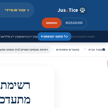
ילוג לתוכן
Jus
Tice
עוזר AI מיידי
0525101555
וואטסאפ
כל תחומי המשפט
▾
עורך דין גירושין
עורך דין פלילי
עורך
תחומי חיפוש מרכזיים
עמוד הבית
מאמרים משפטיים
רשימת מומחים רפואיים לבית משפט מתעד
רשימת 
מתעדכן