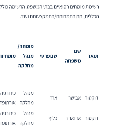
רשימת מומחים רפואיים בבתי המשפט. הרשימה כולל
הכללית, תת התמחותם/התמקצעותם ועוד.
מומחה/
שם
תואר
שם פרטי
מנהל
מומחיות
משפחה
מחלקה
מנהל
כירורגיה
דוקטור
אבישר
ארז
מחלקה
אורתופד
מנהל
כירורגיה
דוקטור
אדוארד
כליף
מחלקה
אורתופד