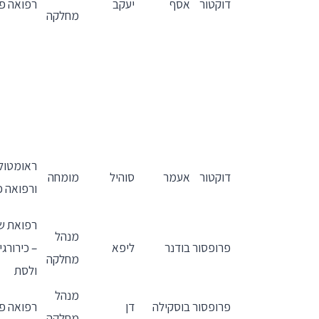
דוקטור
אסף
יעקב
רפואה פנ
מחלקה
ראומטולו
דוקטור
אעמר
סוהיל
מומחה
ורפואה פ
רפואת שי
מנהל
פרופסור
בודנר
ליפא
– כירורגי
מחלקה
ולסת
מנהל
פרופסור
בוסקילה
דן
רפואה פנ
מחלקה