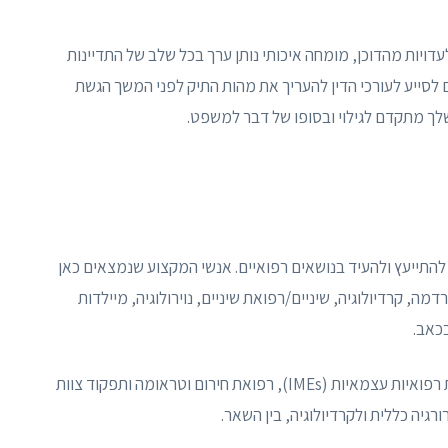
דויות מהדוכן, מומחה איכותי נותן ערך בכל שלב של התדיינות
לסייע לעורכי הדין להעריך את מהות התיק לפני המשך הגשת
שלך מתקדם לגילוי ובסופו של דבר למשפט.
 להתייעץ ולהעיד בנושאים רפואיים. אנשי המקצוע שנמצאים כאן
מה, קרדיולוגיה, שיניים/רפואת שיניים, נוירולוגיה, מיילדות
מומחים רפואיים אלה עשויים לספק חוו"ד לגבי בדיקות רפואיות עצמאיות (IMEs), רפואת חירום וטראומה ותפקוד צוות
רגיה כללית ולקרדיולוגיה, בין השאר.