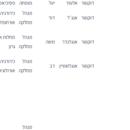
דוקטור
אלעזר
יעל
מומחה
פסיכיאט
מנהל
כירורגיה
דוקטור
אנג'ל
דוד
מחלקה
אורתופד
מנהל
מחלות אף
דוקטור
אנגלנדר
משה
מחלקה
גרון
מנהל
כירורגיה
דוקטור
אנגלשטיין
דב
מחלקה
אורולוגית
מנהל