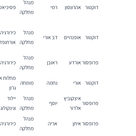
מנהל
דוקטור
אהרונסון
רמי
פסיכיאט
מחלקה
מנהל
כירורגיה
דוקטור
אופנהיים
דב אורי
מחלקה
אורתופד
מנהל
פרופסור
אורדע
ראובן
כירורגיה
מחלקה
מחלות אף
דוקטור
אורי
נחמה
מומחה
גרון
איצקוביץ
מנהל
יילוד
פרופסור
יוסף
אלדור
מחלקה
וגינקולוג
מנהל
פרופסור
איתן
אריה
כירורגיה
מחלקה