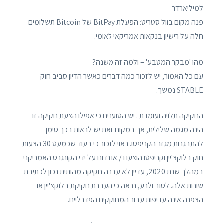
למיליארדר
פנה מקום בוול סטריט: הפעלת BitPay של Bitcoin תשלומים
חלה על רישיון בנקאות אמריקאי לאומי.
מהו 'מבקר המטבע' – ולמה זה משנה?
עם כל האמור, יש לזכור כמה דברים כאשר הדיון סביב חוק
STABLE נמשך.
החקיקה תלויה ועומדת . יש הטוענים כי אפילו הצעת חקיקה זו
הינה מגמה שלילית, אך במקום זאת יש לראות בכך סימן
להתבגרות מגזר הקריפטו. ראוי לזכור כי בעוד שכמעט 30 הצעות
חוק בלוקצ'יין וקריפטו הוצעו ו / או נדונו על ידי הקונגרס האמריקני
במהלך שנת 2020, עדיין לא עברה חקיקה מהותית נכון לכתיבת
שורות אלה. לטוב ולרע, נראה כי העברת חקיקת בלוקצ'יין או
הצפנה אינה עדיפות עבור המחוקקים הפדרליים.