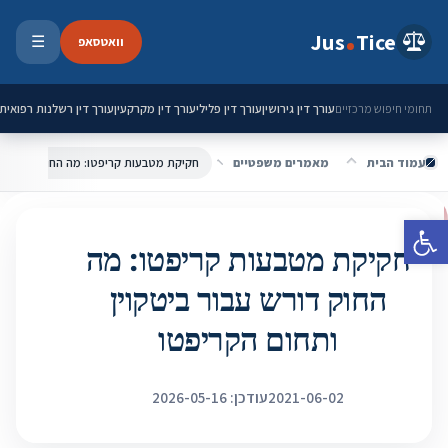
ילוג לתוכן
Jus
Tice
וואטסאפ
☰
פתיחת 
עורך דין גירושין
עורך דין פלילי
עורך דין מקרקעין
עורך דין רשלנות רפואית
תחומי חיפוש מרכזיים
עמוד הבית
מאמרים משפטיים
פתח סרגל נגישות
חקיקת מטבעות קריפטו: מה
החוק דורש עבור ביטקוין
ותחום הקריפטו
2021-06-02
עודכן: 2026-05-16