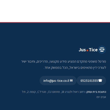
Jus
Tice
פורטל משפטי מתקדם המציע מידע מקצועי, מדריכים, וחיבור ישיר
לעורכי דין מתאימים בישראל, הכל בממשק אחד.
✉ info@jus-tice.co.il
0525101555
☎
כתובת בית עסק:
רחוב ראול ולנברג 18, מתחם CU, מגדל C, קומה 2, תל
אביב-יפו