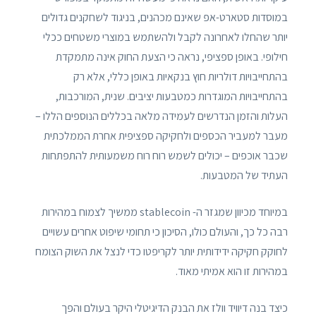
במוסדות סטארט-אפ שאינם מכהנים, בניגוד לשחקנים גדולים
יותר שהחלו לאחרונה לקבל ולהשתמש במוצרי משטחים ככלי
חילופי. באופן ספציפי, נראה כי הצעת החוק אינה מתמקדת
בהתחייבויות דולריות חוץ בנקאיות באופן כללי, אלא רק
בהתחייבויות המוגדרות כמטבעות יציבים. שנית, המורכבות,
העלות והזמן הנדרשים לעמידה מלאה בכללים הנוספים הללו –
מעבר למעביר הכספים ולחקיקה ספציפית אחרת הממלכתית
שכבר אוכפים – יכולים לשמש רוח רוח משמעותית להתפתחות
העתיד של המטבעות.
במיוחד מכיוון שמגזר ה- stablecoin ממשיך לצמוח במהירות
רבה כל כך, והעולם כולו, הסיכון כי תחומי שיפוט אחרים עשויים
לחוקק חקיקה ידידותית יותר לקריפטו כדי לנצל את השוק הצומח
במהירות זו הוא אמיתי מאוד.
כיצד בנה דיוויד וולז את הבנק הדיגיטלי היקר בעולם והפך