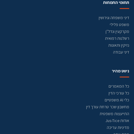
תחומי התמחות
דיני משפחה וגירושין
משפט פלילי
מקרקעין ונדל"ן
רשלנות רפואית
נזיקין ותאונות
דיני עבודה
ניווט מהיר
כל המאמרים
כל עורכי הדין
כלי AI משפטיים
מחשבון שכר טרחת עורך דין
התייעצות משפטית
אודות Jus-Tice
מדיניות עריכה