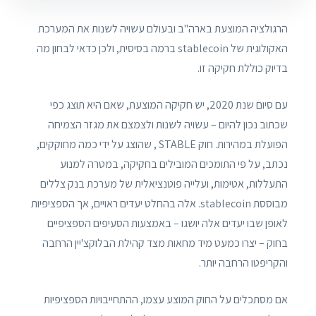
הרגולציה המוצעת בארה"ב ובעולם עשויה לשנות את המערכת
האקולוגית של stablecoin ברמה בסיסית, ולכן כדאי לבחון מה
בדיוק כוללת חקיקה זו.
עם סיום שנת 2020, יש חקיקה המוצעת, שאם היא תוצג כפי
שכתוב נכון להיום – עשויה לשנות ולצמצם את מגזר הצמיחה
הפועלת במהירות. חוק STABLE , שהוצג על ידי כמה מחוקקים,
נכתב, על פי התומכים המובילים בחקיקה, במטרה למנוע
התעללות, אטימות, ועלייה פוטנציאלית של מערכת בנק צללים
מבוססת stablecoin. אלה בהחלט יעדים ראויים, אך הספציפיות
לאופן שבו יעדים אלה יושגו – באמצעות הסעיפים הספציפיים
בחוק – יצרו כמעט מיד מחאות מצד קהילת הבלוקצ'יין הרחבה
והקריפטו הרחבה יותר.
אם מסתכלים על החוק המוצע עצמו, ההתחייבויות הספציפיות