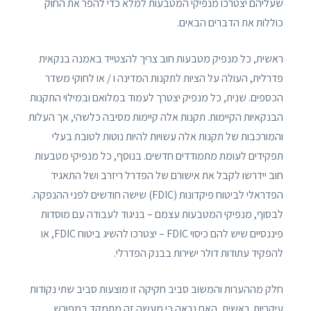
שעליהם יצטרכו מנפיקי המטבעות למלא כדי להפר את החוק
כוללות את הדברים הבאים.
ראשית, כל מנפיק מטבעות חוב צריך להצטייד באמנה בנקאית
פדרלית, העולה על הציות לתקנות המדינה ו / או לחוקי משדר
הכספים. שנית, כל מנפיק יצטרך לעמוד במלואם ובמילוי התקנות
הבנקאיות הקיימות. תקנות אלה קיימות מסיבה כלשהי, אך העלות
והמורכבות של תקנות אלה עשויות להיות נוטות לטובת בעלי
תפקידים לעומת מתמודדים חדשים. בנוסף, כל מנפיקי מטבעות
חוב יידרשו לקבל את אישורם של הפדרל ריזרב ושל התאגיד
הפדראלי לביטוח פיקדונות (FDIC) שישה חודשים לפני ההנפקה.
לבסוף, מנפיקי המטבעות עצמם – בניגוד לעבודה עם מוסדות
פיננסיים שיש להם כיסוי FDIC – יצטרכו להשיג ביטוח FDIC, או
להפקיד עתודות דולר ישירות בבנק הפדרלי.
חלק מההערות והמשוב סביב חקיקה זו מוצעות סביב שתי נקודות
עיקריות. ראשית, האם נראה כי מעשה זה מתמקד במפורש