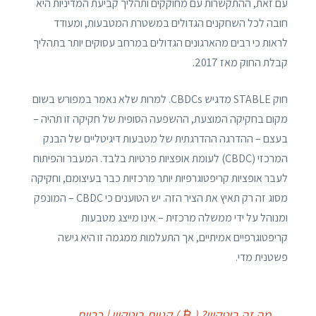
עם זאת, ההתקשרות עם מחוקקים ותהליך קביעת המדיניות היא
חובה לכל השחקנים הגדולים במשטרת המטבעות, ומעודד
לראות כי רבים מהארגונים הגדולים במרחב עסוקים יותר בתהליך
קבלת החוק מאז 2017.
חוק STABLE מדגיש CBDCs. למרות שלא נאמר במפורש בשום
מקום בחקיקה המוצעת, ההשפעה הסופית של חקיקה זו תהיה –
בעצם – ההדרגה ההדרגתית של מטבעות דיגיטליים של הבנק
המרכזי (CBDC) לעומת אופציות פרטיות בלבד. המעבר והפיתוח
לעבר אופציות קריפטוגרפיות יותר מרכזיות כבר בעיצומם, וחקיקה
מסוג זה רק תאיץ את הציר הזה. יש הטוענים כי CBDC – המונפק
ומנוהל על ידי ממשלה מרכזית – אינו מייצג מטבעות
קריפטוגרפיים אמיתיים, אך התעלמות ממגמה זו היא גישה
פשטנית מדי.
מה זה ביטקוין? ( ₿ ) קניית ביטקוין | כריית