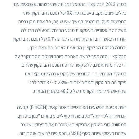
במרץ 2013 הבלוקצ'יין התפצל זמנית לשתי רשתות עצמאיות עם
כללים שונים עקב באג בגרסה 0.8 של תוכנת הביטקוין. שתי
החסימות פעלו בו זמנית במשך שש שעות, כל אחת מהן גרסה
משלה להיסטוריית העסקאות מרגע הפיצול. הפעולה הרגילה
הוחזרה כאשר רוב הרשת שודרגה לגרסה 0.7 של תוכנת הביטקוין
ובחרה בגרסת הבלוקצ'יין התואמת לאחור. כתוצאה מכך,
הבלוקצ'יין הזה הפך לרשת הארוכה ביותר ויכול היה להתקבל על
ידי כל המשתתפים, ללא קשר לגרסת תוכנת הביטקוין שלהם.
במהלך הפיצול, הר. הבורסה של גוקס עצרה לזמן קצר את
פיקדונות הביטקוין והמחיר צנח ב -23% ל -37 דולר לפני
שהתאושש לרמה הקודמת של כ $ 48 בשעות הבאות.
רשת אכיפת הפשעים הפיננסיים האמריקאית (FinCEN) קבעה
הנחיות רגולטוריות ל"מטבעות וירטואליים מבוזרים "כגון ביטקוין,
המסווגת כורי ביטקוין אמריקאים שמוכרים את הביטקוין שנוצר
שלהם כעסקי שירות כסף (MSB), הכפופים לרישום או לחובות