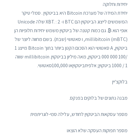
יחידות וחלוקה
יחידת המידה של מערכת Bitcoin היא בביטקוין . סמלי טיקר
המשמשים לייצוג הביטקוין הם BTC ו- XBT. : 2 שלה Unicode
אופי הוא ₿. גם כמות קטנה של ביטקוין משמש יחידות חלופיות הן
millibitcoin (mBTC), ו סאטושי (שבת). בשם מחווה ליוצר של
ביטקוין, A סאטושי הוא הסכום הקטן ביותר בתוך Bitcoin מייצג 1
/100 000 000 ביטקוין, מאה מיליון בביטקוין. millibitcoin שווה
1 / 1000 ביטקוין; אלפיתביטקויןאו 100,000סאטושי.
בלוקצ'יין
מבנה נתונים של בלוקים בפנקס.
מספר עסקאות הביטקוין לחודש, עלילה סמי-לוגריתמית
מספר תפוקות העסקה שלא הוצאו
.