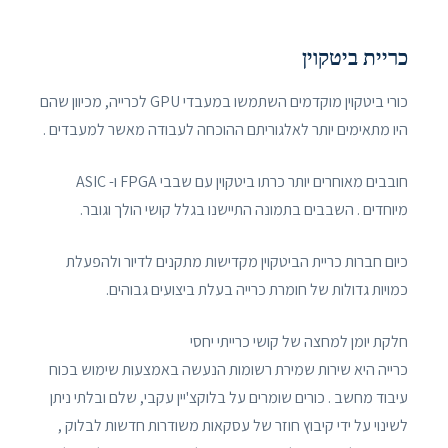
כריית ביטקוין
כורי ביטקוין מוקדמים השתמשו במעבדי GPU לכרייה, מכיוון שהם
היו מתאימים יותר לאלגוריתם ההוכחה לעבודה מאשר למעבדים .
חובבים מאוחרים יותר כרתו ביטקוין עם שבבי FPGA ו- ASIC
מיוחדים . השבבים בתמונה התיישנו בגלל קושי הולך וגובר.
כיום חברות כריית הביטקוין מקדישות מתקנים לדיור ולהפעלת
כמויות גדולות של חומרת כרייה בעלת ביצועים גבוהים.
חלקת יומן למחצה של קושי כרייתי יחסי
כרייה היא שירות שמירת רשומות הנעשה באמצעות שימוש בכוח
עיבוד מחשב . כורים שומרים על בלוקצ'יין עקבי, שלם ובלתי ניתן
לשינוי על ידי קיבוץ חוזר של עסקאות משודרות חדשות לבלוק ,