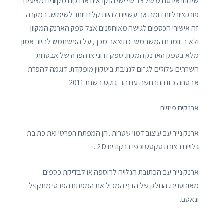
שירותי אינטרנט של צד שלישי הנקראים ארנקים מקוונים מציעים
פונקציונליות דומה אך עשויים להיות קלים יותר לשימוש. במקרה
זה אישורי הכספים לגישה מאוחסנים אצל ספק הארנק המקוון
ולא בחומרת המשתמש. כתוצאה מכך, על המשתמש להיות אמון
מלא בספק הארנק המקוון. ספק זדוני או הפרה של אבטחת
השרתים עלולים לגרום לגניבת ביטקוין מופקדת. דוגמה להפרת
אבטחה כזו התרחשה עם הר. גוקס בשנת 2011.
ארנקים פיזיים
ארנק נייר עם עיצוב דמוי שטרות . הן המפתח הפרטי ואת כתובת
גלויים בצורת טקסט וכפי ברקודים 2D .
ארנק נייר עם הכתובת הגלויה להוספה או לבדיקת כספים
מאוחסנים. החלק של הדף המכיל את המפתח הפרטי מתקפל
ונאטם.