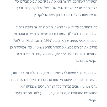
המשודר לאחר מכן לרשת ומאומת על ידי צמתים מקבלים. כל
בלוק מכיל hash הצפנה SHA-256 של הבלוק הקודם, ובכך
מקשר אותו לבלוק הקודם ונותן לשם הבלוקצ'יין.
כדי להתקבל על ידי שאר הרשת, חסימה חדשה חייבת להכיל
הוכחת עבודה (PoW). המערכת בה נעשה שימוש מבוססת על
תוכנית האנטי ספאם של אדם בק 1997 , Hashcash . ה- PoW
מחייב את הכורים למצוא מספר הנקרא nonce , כך שכאשר תוכן
החסימה נחצה יחד עם nonce, התוצאה קטנה מספרית מיעד
הקושי של הרשת.
הוכחה זו קלה לאימות לכל צומת ברשת, אך גוזלת זמן רב ביותר,
כמו עבור hash קריפטוגרפי מאובטח, הכורים חייבים לנסות הרבה
ערכי nonce שונים (בדרך כלל רצף הערכים שנבדקו הוא
המספרים הטבעיים העולים: 0, 1, 2, 3, …) לפני עמידה ביעד
הקושי.