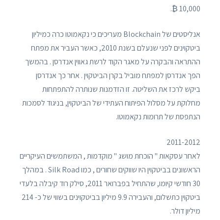
10,000 ₿.
אנליסטים של Blockchain מעריכים כי נקאמוטו כרה כמיליון
ביטקוינים לפני שנעלם בשנת 2010, כאשר העביר את מפתח
ההתראה והבקרה על מאגר הקוד לרשת גאווין אנדרסן . בהמשך
הפך אנדרסן למפתח מוביל בקרן הביטקוין . אחר כך אנדרסן
ביקש לרכז את השליטה. זו הזדמנות שנותרה להתפתחות
מחלוקת על מסלול הפיתוח העתידי של הביטקוין, בניגוד לסמכות
הנתפסת של תרומות נקאמוטו.
2011-2012
לאחר עסקאות " הוכחת מושג " מוקדמות , המשתמשים העיקריים
הראשונים בביטקוין היו שווקים שחורים , כמו Silk Road . במהלך
30 חודשי קיומו, שהתחיל בפברואר 2011, סילק רוד קיבלה בלעדי
ביטקוין כתשלום, והעבירה 9.9 מיליון בביטקוינים בשווי של כ- 214
מיליון דולר.