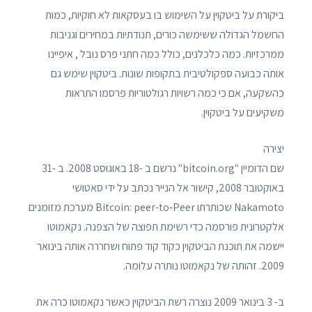
ביקורת על ביטקוין על השימוש בו בעסקאות לא חוקיות, כמות
החשמל הגדולה ששימשה כורים, תנודתיות במחירים וגניבות
ממרכזיות. כמה כלכלנים, כולל כמה חתני פרס נובל , איפיינו
אותה כבועה ספקולטיבית בתקופות שונות. ביטקוין שימש גם
כהשקעה, אם כי כמה רשויות רגולטוריות פרסמו התראות
משקיעים על ביטקוין.
יצירה
שם הדומיין "bitcoin.org" נרשם ב -18 באוגוסט 2008. ב -31
באוקטובר 2008, קישור אל הנייר נכתב על ידי סאטושי
Nakamoto שכותרתו Bitcoin: peer-to-Peer מערכת מזומנים
אלקטרונית פורסמה כדי רשימת תפוצה של הצפנה. נקאמוטו
יישמה את תוכנת הביטקוין כקוד קוד פתוח ושחררה אותה בינואר
2009. זהותה של נקאמוטו נותרה עלומה.
ב- 3 בינואר 2009 נוצרה רשת הביטקוין כאשר נקאמוטו כרה את