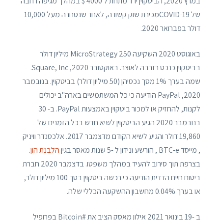
במרץ 2020, הביטקוין ירד מתחת ל 4000 $ במהלך מגיפה רחבה
של COVID-19מכירת שוק קשורה, לאחר שנסחרה מעל 10,000
דולר בפברואר 2020.
באוגוסט 2020 השקיעה MicroStrategy 250 מיליון דולר
בביטקוין כנכס רזרבה לאוצר. באוקטובר 2020, Square, Inc.
שמה בערך 1% מסך נכסיהן (50 מיליון דולר) בביטקוין. בנובמבר
2020, PayPal הודיעה כי כל המשתמשים בארה"ב יכולים
לקנות, להחזיק או למכור ביטקוין באמצעות PayPal. ב- 30
בנובמבר 2020 הגיע הביטקוין לשיא חדש בכל הזמנים של
19,860 דולר והגיע לשיא הקודם מדצמבר 2017. אלכסנדר וויניק
, מייסד BTC-e , הורשע ונידון ל -5 שנות מאסר בגין
הלבנת הון
.
בצרפת תוך סירוב להעיד במהלך משפטו. בדצמבר 2020 חברת
ביטוח חיים הדדית הודיעה כי רכשה ביטקוין בסך 100 מיליון דולר,
או בערך 0.04% מחשבון ההשקעה הכללי שלה.
ב -19 בינואר 2021 אילון מאסק הציב את #Bitcoin בפרופיל