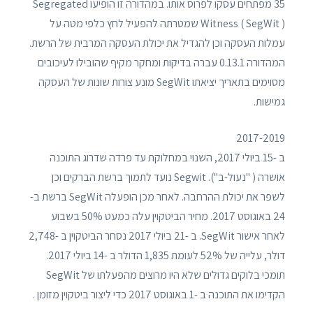
35 מפתחים עסקו לפרוס אותו. במהדורה זו הופיעו Segregated
Witness ( SegWit ) שמטרתה להפעיל לחץ כלפי מטה על
עמלות העסקה וכן להגדיל את יכולת העסקה המרבית של הרשת.
המהדורה 0.13.1 עברה בדיקות ומחקר מקיף שהובילו לעיכובים
מסוימים בתאריך יציאתו SegWit מונע צורות שונות של העסקה
גמישות.
2017-2019
ב -15 ביולי 2017, השנוי במחלוקת עד פרדה שדרוג התוכנה
אושרה ( "נעול-ב"). Segwit נועד לתמוך ברשת הברקים וכן
לשפר את יכולת ההרחבה. לאחר מכן הופעלה SegWit ברשת ב-
24 באוגוסט 2017. מחיר הביטקוין עלה כמעט 50% בשבוע
לאחר אישור SegWit. ב -21 ביולי 2017 נסחר הביטקוין ב -2,748
דולר, עלייה של 52% לעומת 1,835 הדולר ב -14 ביולי 2017.
תומכי בלוקים גדולים שלא היו מרוצים מהפעלתו של SegWit
הקדימו את התוכנה ב -1 באוגוסט 2017 כדי ליצור ביטקוין מזומן .