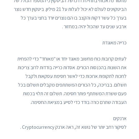
מחסור מלאכותי בתחילת דרכו של הביטקוין כי המספר הכולל של
הביטקוינים לעולם לא יכול לעלות על 21 מיליון. ביטקוין חדש נוצר
בערך כל עשר דקות והקצב בו הם נוצרים יורד בחצי בערך כל
ארבע שנים עד שהכול יהיה במחזור .
כרייה מאוגדת
לעתים קרובות כוח מחשוב מאוגד יחד או "מאוחד" כדי להפחית
את השונות בהכנסות הכורים. אסדות כרייה בודדות לרוב צריכות
לחכות לתקופות ארוכות כדי לאשר חסימת עסקאות ולקבל
תשלום. בבריכה, כל הכורים המשתתפים מקבלים תשלום בכל
פעם ששרת המשתתף פותר חסימה. תשלום זה תלוי בכמות
העבודה שתרם כורה בודד כדי לסייע במציאת החסימה.
ארנקים
לסיקור רחב יותר של נושא זה, ראה ארנק Cryptocurrency .