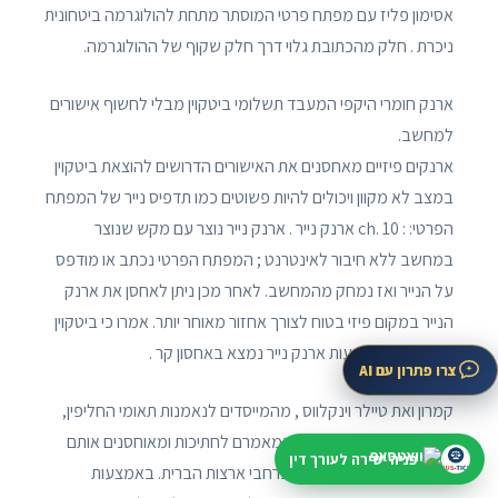
אסימון פליז עם מפתח פרטי המוסתר מתחת להולוגרמה ביטחונית
ניכרת . חלק מהכתובת גלוי דרך חלק שקוף של ההולוגרמה.
ארנק חומרי היקפי המעבד תשלומי ביטקוין מבלי לחשוף אישורים
למחשב.
ארנקים פיזיים מאחסנים את האישורים הדרושים להוצאת ביטקוין
במצב לא מקוון ויכולים להיות פשוטים כמו תדפיס נייר של המפתח
הפרטי: : ch. 10 ארנק נייר . ארנק נייר נוצר עם מקש שנוצר
במחשב ללא חיבור לאינטרנט ; המפתח הפרטי נכתב או מודפס
על הנייר ואז נמחק מהמחשב. לאחר מכן ניתן לאחסן את ארנק
הנייר במקום פיזי בטוח לצורך אחזור מאוחר יותר. אמרו כי ביטקוין
המאוחסן באמצעות ארנק נייר נמצא באחסון קר .
צרו פתרון עם AI
קמרון ואת טיילר וינקלווס , מהמייסדים לנאמנות תאומי החליפין,
דיווחו כי הם חתכו ארנקים במאמרם לחתיכות ומאוחסנים אותם
פניה ישירה לעורך דין
במעטפות מופצות כספות ברחבי ארצות הברית. באמצעות