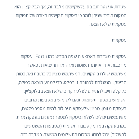
שטרות או שטר חוב בפועלשקיימים מלבד זה, אך הבלוקצ'יין הוא
המקום היחיד שניתן לומר כי ביטקוינים קיימים בצורה של תפוקות
עסקאות שלא הוצאו .
עסקאות
עסקאות מוגדרות באמצעות שפת תסריט כמו Forth . עסקות
מורכבות אחד או יותר תשומות ואחד או יותר יציאות . כאשר
משתמש שולח ביטקוינים, המשתמש מציין כל כתובת ואת כמות
הביטקוין הנשלחת לכתובת זו בפלט. כדי למנוע הוצאה כפולה,
כל קלט חייב להתייחס לפלט הקודם שלא הוצא בבלוקצ'יין.
השימוש במספר תשומות תואם לשימוש במטבעות מרובים
בעסקת מזומן. מכיוון שלעסקאות יכולות להיות מספר פלטים,
משתמשים יכולים לשלוח ביטקוין למספר נמענים בעסקה אחת.
כמו בעסקה במזומן, סכום התשומות (מטבעות המשמשים
לתשלום) יכול לחרוג מסכום התשלומים המיועד. במקרה כזה