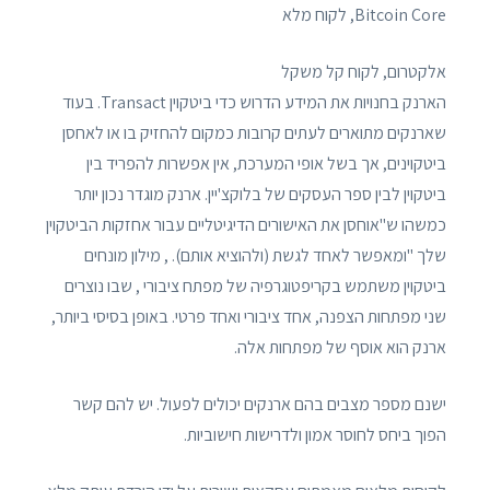
Bitcoin Core, לקוח מלא
אלקטרום, לקוח קל משקל
הארנק בחנויות את המידע הדרוש כדי ביטקוין Transact. בעוד
שארנקים מתוארים לעתים קרובות כמקום להחזיק בו או לאחסן
ביטקוינים, אך בשל אופי המערכת, אין אפשרות להפריד בין
ביטקוין לבין ספר העסקים של בלוקצ'יין. ארנק מוגדר נכון יותר
כמשהו ש"אוחסן את האישורים הדיגיטליים עבור אחזקות הביטקוין
שלך "ומאפשר לאחד לגשת (ולהוציא אותם). , מילון מונחים
ביטקוין משתמש בקריפטוגרפיה של מפתח ציבורי , שבו נוצרים
שני מפתחות הצפנה, אחד ציבורי ואחד פרטי. באופן בסיסי ביותר,
ארנק הוא אוסף של מפתחות אלה.
ישנם מספר מצבים בהם ארנקים יכולים לפעול. יש להם קשר
הפוך ביחס לחוסר אמון ולדרישות חישוביות.