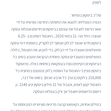
לְסַפֵּק
סה"כ ביטקוין במחזור.
הכורה המצליחה למצוא את החסימה החדשה מורשית על ידי
שאר הרשת לתגמל את עצמם בביטקוינים חדשים ועמלות עסקה
שנוצרו. החל מה -11 במאי 2020 , התגמול הסתכם ב -6.25
ביטקוין חדש שנוצר לבלוק שנוסף לבלוקצ'יין, בתוספת דמי עסקה
מתשלומים שעובדו על ידי הבלוק. כדי לתבוע את התגמול, כלולה
התשלומים המעובדים עסקה מיוחדת הנקראת מטבע בסיס. כל
הביטקוינים הקיימים נוצרו בעסקאות בסיסיות כאלה. פרוטוקול
ביטקוין מציין כי התגמול על הוספת בלוק יצטמצם במחצית כל
210,000 בלוקים (בערך כל ארבע שנים). בסופו של דבר,
התגמול יקטן לאפס, והגבול של 21 מיליון ביטקוין יגיע c. 2140;
רישום הרישומים יתוגמל אך ורק בעמלות העסקה.
במילים אחרות, נקאמוטו קבעה מדיניות מוניטרית המבוססת על