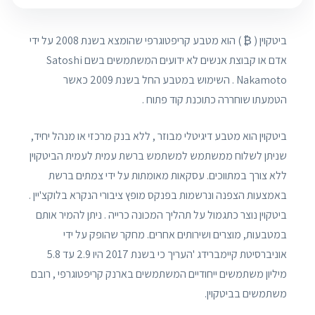
ביטקוין ( ₿ ) הוא מטבע קריפטוגרפי שהומצא בשנת 2008 על ידי
אדם או קבוצת אנשים לא ידועים המשתמשים בשם Satoshi
Nakamoto . השימוש במטבע החל בשנת 2009 כאשר
הטמעתו שוחררה כתוכנת קוד פתוח .
ביטקוין הוא מטבע דיגיטלי מבוזר , ללא בנק מרכזי או מנהל יחיד,
שניתן לשלוח ממשתמש למשתמש ברשת עמית לעמית הביטקוין
ללא צורך במתווכים. עסקאות מאומתות על ידי צמתים ברשת
באמצעות הצפנה ונרשמות בפנקס מופץ ציבורי הנקרא בלוקצ'יין .
ביטקוין נוצר כתגמול על תהליך המכונה כרייה . ניתן להמיר אותם
במטבעות, מוצרים ושירותים אחרים. מחקר שהופק על ידי
אוניברסיטת קיימברידג 'העריך כי בשנת 2017 היו 2.9 עד 5.8
מיליון משתמשים ייחודיים המשתמשים בארנק קריפטוגרפי , רובם
משתמשים בביטקוין.