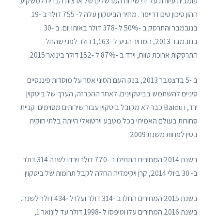
פומבית עיוורת על ידי שירות המרשלים של ארצות הברית למשקיע
ההון סיכון טים דרייפר . מחיר הביטקוין עלה ל- 755 דולר ב -19
בנובמבר והתרסק ב -50% ל -378 דולר באותו יום. ב -30
בנובמבר 2013, המחיר הגיע ל -1,163 דולר לפני שהחל
התרסקות ארוכת טווח, וירד ב -87% ל -152 דולר בינואר 2015.
ב -5 בדצמבר 2013, בנק העם הסיני אסר על מוסדות פיננסיים
סיניים להשתמש בביטקוינים. לאחר ההכרזה, הערך של ביטקוין
ירד, ו Baidu כבר לא מקובל ביטקוין עבור שירותים מסוימים. קניית
סחורות בעולם האמיתי בכל מטבע וירטואלי הייתה בלתי חוקית
בסין לפחות משנת 2009.
בשנת 2014 המחירים התחילו ב -770 דולר וירדו לשנה 314 דולר.
ב- 30 ביולי 2014, קרן ויקימדיה החלה לקבל תרומות של ביטקוין.
בשנת 2015 המחירים החלו ב -314 דולר ועלו ל -434 דולר לשנה.
בשנת 2016 המחירים עלו וטיפסו ל -1998 דולר עד לינואר 1,