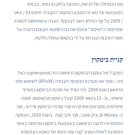
גוש ההתחלה של הרשת, המכונה בלוק הג'נסיס . בבסיס
המטבעות של גוש זה הוטבע הטקסט "הקנצלר טיימס 03 / ינואר
/ 2009 על סף החילוץ השני לבנקים". הערה זו מתייחסת לכותרת
שפרסמה ה"טיימס " והתפרשה גם כחותמת זמן וגם כהערה על
חוסר היציבות הנגרמת על ידי בנקאות עתודה חלקית.
קניית ביטקוין
המקבל של עסקת הביטקוין הראשונה היה cypherpunk האל
פיני , שיצר את מערכת ההוכחה לעבודה (RPoW) לשימוש חוזר
הראשון בשנת 2004. פיני הוריד את תוכנת הביטקוין בתאריך
יציאתה , וב- 12 בינואר 2009 קיבל ביטקוין מנקאמוטו. תומכי
סייפרפנק מוקדמים אחרים היו יוצרי קודמי הביטקוין: וויי דאי , יוצר
ה- B-Money, וניק סאבו , יוצר זהב קצת . בשנת 2010, העסקה
המסחרית הידועה הראשונה באמצעות ביטקוין התרחשה כאשר
המתכנת לאסלו האניץ 'קנה שתי פיצות של פאפא ג'ון תמורת