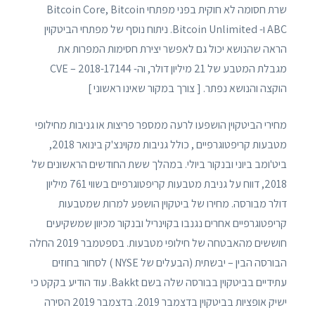
שרת חסומה לא חוקית בפני מפתחי Bitcoin Core, Bitcoin
ABC ו- Bitcoin Unlimited. ניתוח נוסף של מפתחי הביטקוין
הראה שהנושא יכול גם לאפשר יצירת חסימות המפרות את
מגבלת המטבע של 21 מיליון דולר, וה- CVE – 2018-17144
הוקצה והנושא נפתר. [ צורך במקור שאינו ראשוני ]
מחירי הביטקוין הושפעו לרעה ממספר פריצות או גניבות מחילופי
מטבעות קריפטוגרפיים , כולל גניבות מקוינצ'ק בינואר 2018,
ביט'ומב ביוני ובנקור ביולי. במהלך ששת החודשים הראשונים של
2018, דווח על גניבת מטבעות קריפטוגרפיים בשווי 761 מיליון
דולר מבורסה. מחירו של ביטקוין הושפע למרות שמטבעות
קריפטוגרפיים אחרים נגנבו בקוינריל ובנקור מכיוון שמשקיעים
חוששים מהאבטחה של חילופי מטבעות. בספטמבר 2019 החלה
הבורסה הבין – יבשתית (הבעלים של NYSE ) לסחור בחוזים
עתידיים בביטקוין בבורסה שלה בשם Bakkt. עוד הודיע בקקט כי
ישיק אופציות בביטקוין בדצמבר 2019. בדצמבר 2019 הסירה