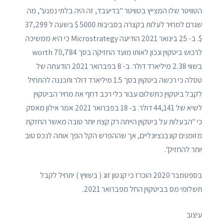
הטוויטר שלו המצייץ בטוויטר "בדיעבד, זה היה בלתי נמנע", מה
שגרם למחיר לעלות בקצרה בסביבות 5000 $ בשעה ל 37,299
$. ב- 25 בינואר 2021 הודיעה Microstrategy כי היא ממשיכה
לרכוש ביטקוין ונכון לאותו מועד החזיקה בסך 70,784 worth
בשווי 2.38 מיליארד דולר. ב- 8 בפברואר 2021 הודעתה של
טסלה כי רכשה ביטקוין בסך 1.5 מיליארד דולר ותכננה להתחיל
לקבל ביטקוין כתשלום עבור כלי רכב דחף את מחיר הביטקוין
לשיא של 44,141 דולר. ב- 18 בפברואר 2021 אמר אילון מאסק
כי "הבעלות על ביטקוין הייתה רק קצת יותר טובה מאשר החזקת
מזומנים קונבנציונליים, אך שההפרש הקל הפך אותה לנכס טוב
יותר להחזיק".
בספטמבר 2020 הוכרז כי קנטון זוג ( בשוויץ ) יתחיל לקבל
תשלומי מס בביטקוין החל מפברואר 2021.
עיצוב