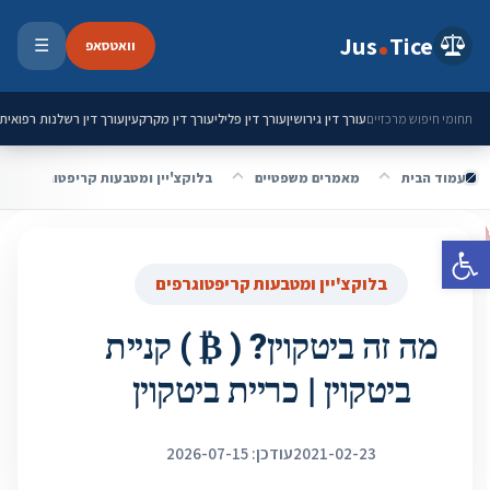
ילוג לתוכן
Jus
Tice
וואטסאפ
☰
פתיחת 
עורך דין גירושין
עורך דין פלילי
עורך דין מקרקעין
עורך דין רשלנות רפואית
תחומי חיפוש מרכזיים
עמוד הבית
מאמרים משפטיים
בלוקצ'יין ומטבעות קריפטוגרפים
פתח סרגל נגישות
בלוקצ'יין ומטבעות קריפטוגרפים
מה זה ביטקוין? ( ₿ ) קניית
ביטקוין | כריית ביטקוין
2021-02-23
עודכן: 2026-07-15