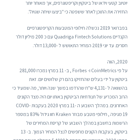
יוטיוב קטעי וידאו של ביטקוין וקריפטוגרפים, אך מאוחר יותר
החזירה את התוכן לאחר ששפטה כי "ביצעו שיחה שגויה".
בפברואר 2019 נכשלה חילופי המטבעות הקריפטוגרפיים
הקנדיים Quadriga Fintech Solutions עם כ 200 מיליון דולר
חסרים. עד יוני 2019 המחיר התאושש ל -13,000 דולר.
2020, הווה
על פי CoinMetrics ו- Forbes , ב- 11 במרץ נמכרו 281,000
ביטקוין על ידי בעלים שהחזיקו בהם רק שלושים יום. זאת
בהשוואה ל -4,131 ש"ח שהרדמו במשך שנה ויותר, מה שמעיד כי
הרוב המכריע של תנודתיות הביטקוין באותו יום היה מצד הקונים
האחרונים. במהלך השבוע ה -11 במרץ 2020 בעקבות COVID-
19 מגיפה , חילופי מטבע מבוזר Kraken חוו גידול 83% במספר
הרשמות בחשבון במהלך השבוע של קריסת המחירים של
ביטקוין, בעקבות הקונים מחפשים לנצל המחיר הנמוך. ב- 13