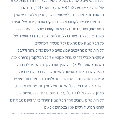
לקוחות מלאים מאמתים עסקאות ישירות על ידי הורדת עותק מלא
של הבלוקצ'יין (מעל 150 GB החל מינואר 2018 ). הם הדרך
הבטוחה והאמינה ביותר לשימוש ברשת, מכיוון שלא נדרש אמון
בגורמים חיצוניים. לקוחות מלאים בודקים את תקפותם של חסימות
ממוקשות, ומונעים מהם לבצע עסקאות בשרשרת המפרה או
משנה את כללי הרשת. בגלל גודלו ומורכבותו, הורדה ואימות של
כל הבלוקצ'יין אינו מתאים לכל מכשירי המחשוב.
לקוחות קלים מתייעצים עם צמתים מלאים כדי לשלוח ולקבל
עסקאות מבלי לדרוש עותק מקומי של כל הבלוקצ'יין (ראה אימות
תשלום פשוט – SPV ). זה הופך את הלקוחות הקלים להגדרה
מהירה הרבה יותר ומאפשר להשתמש בהם במכשירים בעלי
עוצמה נמוכה ורוחב פס נמוך כמו טלפונים חכמים. בעת שימוש
בארנק קל, עם זאת, על המשתמש לסמוך על צמתים מלאים,
מכיוון שהוא יכול לדווח על ערכים פגומים בחזרה למשתמש.
לקוחות קלים עוקבים אחר הבלוקצ'יין הארוך ביותר ואינם מבטיחים
שהוא תקף, ודורשים אמון בצמתים מלאים.