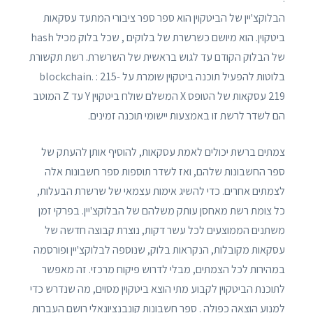
הבלוקצ'יין של הביטקוין הוא ספר ספר ציבורי המתעד עסקאות
ביטקוין. הוא מיושם כשרשרת של בלוקים , שכל בלוק מכיל hash
של הבלוק הקודם עד לגוש בראשית של השרשרת. רשת תקשורת
בלוטות להפעיל תוכנה ביטקוין שומרת על blockchain. : 215-
219 עסקאות של הטופס X המשלם שולח ביטקוין Y עד Z המוטב
הם לשדר לרשת זו באמצעות יישומי תוכנה זמינים.
צמתים ברשת יכולים לאמת עסקאות, להוסיף אותן להעתק של
ספר החשבונות שלהם, ואז לשדר תוספות ספר חשבונות אלה
לצמתים אחרים. כדי להשיג אימות עצמאי של שרשרת הבעלות,
כל צומת רשת מאחסן עותק משלהם של הבלוקצ'יין. בפרקי זמן
משתנים הממוצעים לכל עשר דקות, נוצרת קבוצה חדשה של
עסקאות מקובלות, הנקראות בלוק, שנוספה לבלוקצ'יין ופורסמה
במהירות לכל הצמתים, מבלי לדרוש פיקוח מרכזי. זה מאפשר
לתוכנת הביטקוין לקבוע מתי הוצא ביטקוין מסוים, מה שנדרש כדי
למנוע הוצאה כפולה . ספר חשבונות קונבנציונאלי רושם העברות