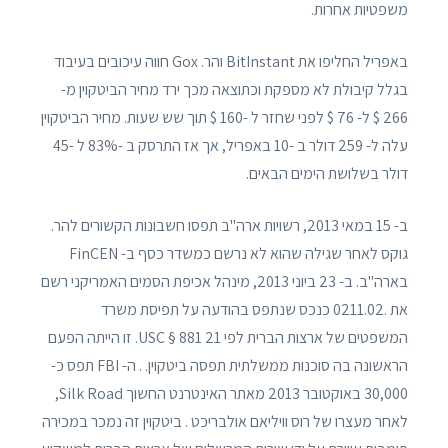
משפטיות אחרות.
באפריל החליפו את BitInstant והר. Gox חווה עיכובים בעיבוד
בגלל קיבולת לא מספקת וכתוצאה מכך ירד מחיר הביטקוין מ-
266 $ ל- 76 $ לפני שחזר ל -160 $ תוך שש שעות. מחיר הביטקוין
עלה ל- 259 דולר ב -10 באפריל, אך אז התרסק ב -83% ל -45
דולר בשלושת הימים הבאים.
ב- 15 במאי 2013, רשויות ארה"ב תפסו חשבונות הקשורים להר.
גוקס לאחר שגילה שהוא לא נרשם כמשדר כסף ב- FinCEN
בארה"ב. ב- 23 ביוני 2013, מינהל אכיפת הסמים האמריקני רשם
את .0211.02 כנכס שנתפס בהודעה על תפיסת משרד
המשפטים של ארצות הברית לפי 21 USC § 881. זו הייתה הפעם
הראשונה בה סוכנות ממשלתית תפסה ביטקוין. . ה- FBI תפס כ-
30,000 באוקטובר 2013 מאתר האינטרנט החשוך Silk Road,
לאחר מעצרו של רוס וויליאם אולבריכט . ביטקוין זה נמכר במכירה