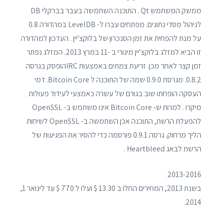
ממשק המשתמש Qt . התוכנה השתמשה בעבר בברקלי DB
לניהול מסדי נתונים. מפתחים עברו ל- LevelDB במהדורה 0.8
על מנת להפחית את זמן הסנכרון של בלוקצ'יין . העדכון למהדורה
זו הביא למזלג בלוקצ'יין מינורי ב -11 במרץ 2013. המזלג נפתר
זמן קצר לאחר מכן. זריעת צמתים באמצעות IRCהופסק בגרסה
0.8.2. מגרסת 0.9.0 שמה של התוכנה ל Bitcoin Core. דמי
העסקה הופחתו שוב בגורם של עשרה כאמצעי לעידוד פעולות
מיקרו . למרות ש- Bitcoin Core אינו משתמש ב- OpenSSL
להפעלת הרשת, התוכנה אכן השתמשה ב- OpenSSL לשיחות
הליך מרחוק. גרסה 0.9.1 פורסמה כדי להסיר את הפגיעות של
הרשת לבאג Heartbleed .
2013-2016
בשנת 2013, המחירים החלו ב 13.30 $ ועלו ל 770 $ עד לינואר 1,
2014.