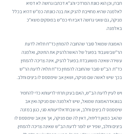
חברו, וכן הוא כוונת המרדכי והג"א דכתבו גרושה לא דמיא
לאלמנה שהיא מחוייבת להניק את בנה כוונתה כמ"ש דהיא בכלל
מניקה, גם שאני גרושה דאביו חי כמ"ש בפוסקים משא"כ
באלמנה.
האמונת שמואל סובר שהחובה להמתין כד"ח תלויה לדעת
הר"שבשעבוד בפועל של האשהלהניק את התינוק, ואלמנה
עשירה שאינה משועבדת בפועל להניק, אינה צריכה להמתין
כד"ח. הב"ש סובר שהחובה להמתין כד"ח תלויה לדעת הר"ש
בכך שיש לאשה שם מניקה, ושאין אב שימסמס לו ביצים וחלב.
ויש לעיין לדעת הב"ש, האם בעינן תרתי לריעותא כדי להחמיר
בגוונאדהאמונת שמואל, שיש לאלמנה שם מניקה ואין אב
שימסמס לו ביצים וחלב, או שבחדאלריעותא סגי, כגון במזנה
שהאב כמאן דליתיה, דאין לה שם מניקה, אך אין אב שימסמס לו
ביצים וחלב, שפיר יש לומר לדעת הב"ש שאינה צריכה להמתין.