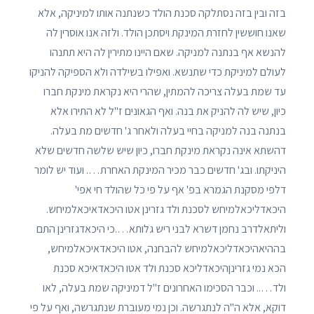
בזה ובין בזה נסתלקה סכנת הולד כשנתנה אותו למיניקה, אלא
שאנו חוששין לחזרת המינקת ויסתכן הולד. ולזה אנו אוסרין לה
להנשא אף בנתנה למניקה. שאם היינו מתירין לה היא תתנהו
לעולם למיניקת כדי שתנשא. ואפילו בשילדה ולא הספיקה להניקו
עד שמת בעלה צריכה להמתין, שהרי היא נקראת מינקת חברו
כיון, שיש לה להניק את בנה. ואף הגאונים ז"ל לא התירו אלא
בנתנה בנה למניקה בחיי בעלה ולאחר ג' חדשים מת בעלה.
דהשתא אינה נקראת מינקת חברו, כיון שיש שלשה חדשים שלא
היניקתו. ובג' חדשים כבר מכיר המינקת האחרת…. ועוד יש לומר
דלפי מסקנת הגמרא בפ' אף על פי כל שהולד חי אפי'
היכאדליכאלמיחש לסכנת ולד גזרינן אטו היכאדאיכאלמיחש.
וליתאלדרב נחמן דשרא לבני ריש גלותא….כי היכאדגזרינן התם
בההיאהיכאדליכאלמיחש להבחנה, אטו היכאדאיכאלמיחש,
הכא נמי גזרינןהיכאדליכא סכנת ולד אטו היכאדאיכא סכנת
ולד….. וכבר הסכימו האחרונים ז"ל דמיניקה שמת בעלה, לאו
דוקא, אלא ה"ה לנתגרשה. וכן נמי מעוברת שנתגרשה, ואף על פי