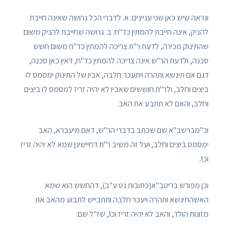
ונראה שיש כאן שני עניינים: א. לדברי הכל גרושה שאינה חייבת
להניק, אינה חייבת להמתין כד"ח. ב. גרושה שחייבת להניק משום
שהתינוק מכירה, לדעת ר"ת צריכה להמתין כד"ח משום חשש
סכנה, ולדעת הר"ש אינה צריכה להמתין כד"ח, דאין כאן סכנה,
דגם אם תינשא ותהרה ויתעכר חלבה, אביו של התינוק ימסמס לו
ביצים וחלב, ולר"ת חוששים שאביו לא יהיה זריז למסמס לו ביצים
וחלב, והאם לא תתבע את האב.
וכ"מברשב"א שם שכתב בדברי הר"ש, דאם מיעברא, האב
ימסמס ביצים וחלב, ועל זה משיב ר"ת דחיישינן שמא לא יהיה זריז
וכו'.
וכן מפורש בריטב"א(כתובות נט ע"ב), דהחשש הוא שמא
האשהתינשא ותהרה ויעכר חלבה ותתבייש לתבוע מהאב את
מזונות הולד, והאב לא יהיה זריז וכו', שז"ל שם: