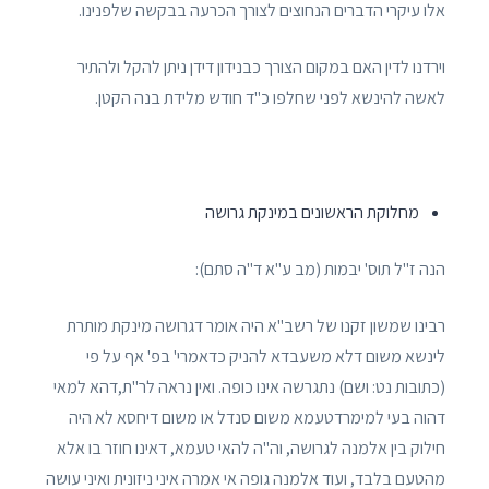
אלו עיקרי הדברים הנחוצים לצורך הכרעה בבקשה שלפנינו.
וירדנו לדין האם במקום הצורך כבנידון דידן ניתן להקל ולהתיר
לאשה להינשא לפני שחלפו כ"ד חודש מלידת בנה הקטן.
מחלוקת הראשונים במינקת גרושה
הנה ז"ל תוס' יבמות (מב ע"א ד"ה סתם):
רבינו שמשון זקנו של רשב"א היה אומר דגרושה מינקת מותרת
לינשא משום דלא משעבדא להניק כדאמרי' בפ' אף על פי
(כתובות נט: ושם) נתגרשה אינו כופה. ואין נראה לר"ת,דהא למאי
דהוה בעי למימרדטעמא משום סנדל או משום דיחסא לא היה
חילוק בין אלמנה לגרושה, וה"ה להאי טעמא, דאינו חוזר בו אלא
מהטעם בלבד, ועוד אלמנה גופה אי אמרה איני ניזונית ואיני עושה