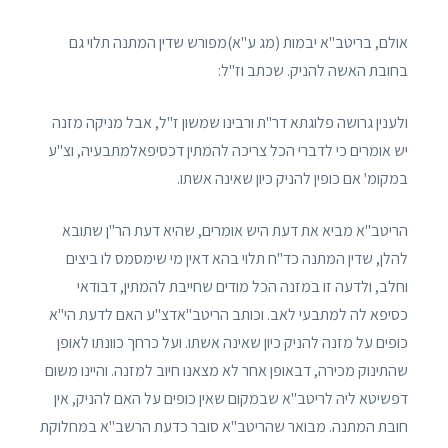
אולם, בריטב"א יבמות (מג ע"א)מפורש שדין המתנה תלוי גם
בחובת האשה להניק. שכתב וז"ל:
ולענין גרושה פלוגתא דר"ת ורבינו שמשון ז"ל, אבל מניקה מזנה
יש אומרים כי לדברי הכל צריכה להמתין דכסיפאלמתבעיה, וצ"ע
במקומ' אם כופין להניק כיון שאינה אשתו.
הריטב"א מביא את דעת היש אומרים, שהיא דעת הר"ן שתובא
להלן, שדין המתנה כד"ח תלוי בהא דאין מי שימסמס לו ביצים
וחלב, ולדעה זו במזנה הכל מודים שחייבת להמתין, דבודאי
כסיפא לה למתבעי לאב. וכותב הריטב"אדצ"ע האם לדעת הי"א
כופים על מזנה להניק כיון שאינה אשתו. ועל כרחך כוונתו לאופן
שהתינוק מכירה, דבאופן אחר לא מצאנו חיוב למזנה. והיינו משום
דפשיטא ליה לריטב"א שבמקום שאין כופים על האם להניק, אין
חובת המתנה. מבואר שהריטב"א סובר כדעת הרשב"א במחלוקת