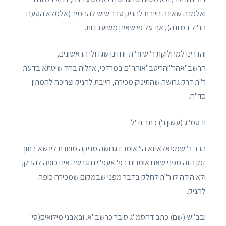
ואלמנה שאינה חייבת להניק סבר שיש להחמיר (אלמלא הטעם
הנ"ל במזנה), אף על פי שאינן משועבדות.
והדרינן למחלוקת ר"ש ור"ת. וחזינן שגדולי הראשונים,
הרשב"אהר"ןהריטב"אוהר"ם במרדכי, אזליה בחד שיטתא בדעת
ר"ת דרק גרושה שהתינוק מכירה, חייבת להניק וצריכה להמתין
כד"ח.
ובסמ"ג (עשין נ') כתב וז"ל:
הרב ר"שמפאלאיזא הי' אומר דגרושה מניקה מותרת לינשא בתוך
זמן הזה מפני שאנו אומרים בפ' אעפ"י נתגרשה אינו כופה להניק,
ולא הודה לו ר"ת לחלק בדבר מפני שבמקום שמכירה כופה
להניק.
ובב"ש (שם) כתב דהסמ"ג סובר כרשב"א. ובאבני מילואים(סי'