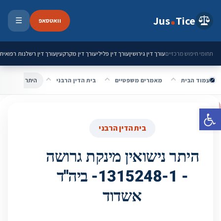
ילוג לתוכן
Jus
Tice
וואטסאפ
☰
פתיחת 
עורך דין גירושין
עורך דין פלילי
עורך דין מקרקעין
עורך דין רשלנות רפואית
תחומי חיפוש מרכזיים
עמוד הבית
מאמרים משפטיים
בית הדין הרבני
היתר נישואין מינקת גרושה - -1
פתח סרגל נגישות
בית הדין הרבני
היתר נישואין מינקת גרושה
- 1315248-1- ביה''ד
אשדוד‎‎