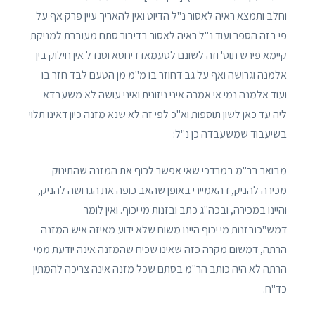
וחלב ותמצא ראיה לאסור נ"ל הדיוט ואין להאריך עיין פרק אף על
פי בזה הספר ועוד נ"ל ראיה לאסור בדיבור סתם מעוברת למניקת
קיימא פירש תוס' וזה לשונם לטעמאדדיחסא וסנדל אין חילוק בין
אלמנה וגרושה ואף על גב דחוזר בו מ"מ מן הטעם לבד חזר בו
ועוד אלמנה נמי אי אמרה איני ניזונית ואיני עושה לא משעבדא
ליה עד כאן לשון תוספות וא"כ לפי זה לא שנא מזנה כיון דאינו תלוי
בשיעבוד שמשעבדה כן נ"ל:
מבואר בר"מ במרדכי שאי אפשר לכוף את המזנה שהתינוק
מכירה להניק, דהאמיירי באופן שהאב כופה את הגרושה להניק,
והיינו במכירה, ובכה"ג כתב ובזנות מי יכוף. ואין לומר
דמש"כובזנות מי יכוף היינו משום שלא ידוע מאיזה איש המזנה
הרתה, דמשום מקרה כזה שאינו שכיח שהמזנה אינה יודעת ממי
הרתה לא היה כותב הר"מ בסתם שכל מזנה אינה צריכה להמתין
כד"ח.