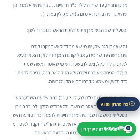
מניקתחבירו, עד שיהיה לולד כ"ד חדשים …. בין שהיא אלמנה בין
שהיא גרושה בין שהיא מזנה. (ויש מקילין במזנה).
ובסעי' יד שם הביא מרן את מחלוקת הראשונים בזו הלשון:
זה שאמרו בגרושה, יש מי שאומר דדוקאשהניקתו קודם
שנתגרשה עד שהכירה, אבל קודם הזמן הזה לא, דהא אי בעיא
לא תניק ליה כלל, ואפילו בשכר. ויש מי שאומר דאשה שמת
בעלה והניחה מעוברת וילדה ולא הניקה את בנה, צריכה להמתין
כ"ד חדש, ומשמע מדבריו דהוא הדין לגרושה.
ובביאור הגר"א(שם ס"ק לה, לו, לז, נב) כתב שדעת השו"עבסעי'
צרו פתרון עם AI
יא היא כדעת ר"ת דאסר בגרושה, ודלאכר"ש הזקן. ולכן כתב מרן
בסעי' יא בפשטות שגרושה ומזנה חייבות להמתין כד"ח. ודעת היש
מקילים במזנה דכתבההרמ"א היא כדעת הר"ש הזקן, ודלא כר"מ
פניה ישירה לעורך דין
במרדכי שכתב שר"ת מתיר במזנה. והדעה הראשונה