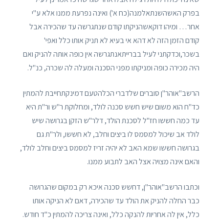
בפרק האשהשנתאלמנה(כח א') ואינה נפרעת ממנו אלא ע"י
אחר… ומיהו דוקאשהניקתו קודם שנתגרשה עד שהכירה אבל
קודם הזמן הזה לא דהא אי בעיא לא תניק אותו כלל ואפי'
בשכר,וכדקתני לעיל בברייתאנתגרשה אין כופה אותה להניק ואם
היה מכירה כופה ומניקתו מפני הסכנה ומעלה לה שכרה, כנ"ל.
הרשב"אוהר"ן סוברים שלדברי הכלהטעם דמינקתחייבת להמתין
כד"ח הוא משום שיש חשש סכנה לולד, ומחלוקת ר"ש ור"ת היא
עד כמה חששו חז"ל לסכנת הולד, דלר"ש הזקן בגרושה שיש
לולד אב שיכול למסמס לו ביצים וחלב, לא חששו, ולר"ת גם
בגרושה חששו שמא האב לא יהיה זריז למסמס ביצים וחלב לולד,
והאם אינה מצויה אצל האב לתבוע ממנו.
וכתבו הרשב"אוהר"ן, דחשש סכנה איכא רק במקום שהגרושה
כבר החלה להניק את הולד עד שהכירה, דאם לא הניקה אותו
כלל, אין לה אחריות להנקה כלל, ואינה צריכה להמתין כ"ד חודש.