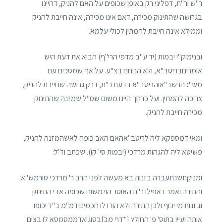
ר"ש ור"ת, דפליגי רק באופן שכופים על האם להניק, דהיינו
בגרושה שהתינוק מכירה, דאם אינו מכירה, אינה חייבת להניק
וממילא אינה חייבת להמתין לכולי עלמא.
ובנימוק"י יבמות (יד ע"ב מדפי הרי"ף) הביא את דעת היש
אומריםבריטב"א, ולא הניחם בצ"ע. על אף שמסכים עם
מש"כהרשב"אוהריטב"א בדעת ר"ת, דרק גרושה שחייבת להניק,
צריכה להמתין. ועל כרחך היינו משום שס"ל שמזנה שהתינוק
מכירה חייבת להניק.
ומאי דמספקא ליה לריטב"אהאם האב כופה לאשהמזנה להניק,
פשיטא ליה להגהות מרדכי (יבמות סי' קו). שכתב וז"ל:
ומניקתשנתעברה בזנות בא מעשה לפני הרב ר' מרדכי טורמש"א
והתירה ואמר דאפילו ר"ת האוסר הוי משום שכופה אבי התינוק
ובזנות מי יכוף ולכן התירה ולא הודו לו חכמים דמ"מ ב"ד יכופו
אותה ועיין בתוס' פ' החולץ [*דף מב]בסוגיאדממסמסא לו בצים