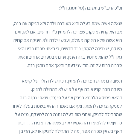
וכ"כהריב"ש בתשובה (סי' תסג), וז"ל:
שאלה אשה שמת בעלה והיא מעוברת וילדה ולא הניקה את בנה,
אם היא קרויה מינקת, שצריכה להמתין כ"ד חדשים, אם לאו, ואם
היא אשה שלא היניקה מעולם, ועכשיו ילדה ולא היניקה אם קרויה
מינקת, שצריכה להמתין כ"ד חדשים, כי ראיתי סברת רבינו האי
גאון ז"ל שהוא מחמיר בזה הענין. ועיינתי בספרים אחרים וראיתי
סברות רבות על זה. הודיעני דעתך והיאך אתם נוהגין בזה.
תשובה נראה שזו צריכה להמתין. דכיון שילדה ולד של קיימא
מינקת חברו קרינא בה אף על פי שלא התחילה להניק.
דהאאיפסיקא הלכתא בפרק אף על פי (ס':) שאפי' נתנה בנה
למניקה צריכה להמתין. ואף אם נאמר דההיא בשמת בעלה לאחר
שהתחילה להניק, ואחרי מות בעלה נתנה בנה למינקת, מ"מ על
כרחיןאית לן למימרדההיאמיירי אף בשאין הולד מכירה. … וכיון
דאף בשאין מכירה אסור, מה לי התחילה להניקו או לא, הרי בין