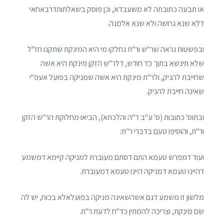
או תבעה כתובתה לא משעבדא, וכן פוסק בשאלתותדרבאחאי
דלא שנא גרושה ולא שנא אלמנה.
ובפשטות נראה שר"ש ור"ת נחלקו מי היא המינקת שתקנו חז"ל
שלא תינשא בתוך כד חודש, דלר"ש הזקן מינקת היא אשה
שחייבת להניק, ולר"ת מינקת היא אשה שמניקה בפועל אעפ"י
שאינה חייבת להניק.
ובתוס' כתובות (ס' ע"ב ד"ה והלכתא), הביאו מחלוקת הר"ש הזקן
ור"ת, והוסיפו טעם בדברי ר"ת:
ועוד דמפרש טעמא התם דסתם מעוברת למניקה קיימא דמשמע
דהיינו טעמא דמניקה היינו טעמא דמעוברת.
מלשון זו משמע דגם אשהשאינה מניקה בפועלאלא בכוח, יש לה
שם מינקת, וצריכה להמתין כד"ח לדעת ר"ת.