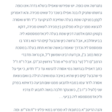
נתגרשה אינו כופה. יש שפירשו שאפילו בשלא נדרה אינו כופה
גרושתו שתניק לו בנה אפילו בשכר כל שאינו מכירה. והא דאמרינן
לקמן במניקה שמת בעלה שחייבת להניקו עד כ"ד חדש ואסורה
להנשא מפני כן ולא מפלגינן בין מכירה לשאינו מכירה, דוקא
נקטינן התם אלמנה דכיון שמת בעלה ליכאדממסמסא ליה
בביעיוחלבא, אבל גרושה כיון שהבעל קיים הרי הוא נזהר בו
וממסמס ליה וכדרך שאמרו באשה שהיא תחת בעלה במסכת
יבמות (מב ב'), וכן דעת רבינו שמשון ז"ל, וכן נראה מדברי
הרמב"ם ז"ל (עי' במ"מ פי"א מהל' גירושין הכ"ה). אבל ר"ת ז"ל
כתב דאפילו בגרושה נמי אסורה להנשא עד כ"ד חדש, כי אף על
פי שהבעל קיים כיון שהיא באיבה עמו ואינה רגילה בו ואם נשאת
אסורה לדור עמו במבוי ולתבוע ממנו שום תביעה כדאיתא בפרק
שני (לעיל כ"ז ב'), כשנעקר חלבה בושה לתבוע לו צרכיו
וליכאדממסמסא ליה בביעי…
והנה הריטב"א בכתובות לא מפרש במאי פליגי ר"ת והר"ש. ומה