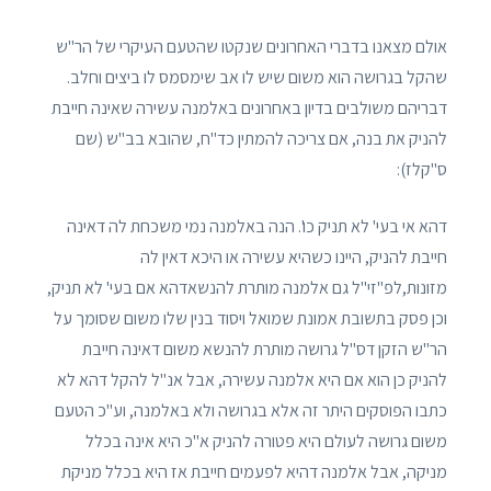
אולם מצאנו בדברי האחרונים שנקטו שהטעם העיקרי של הר"ש
שהקל בגרושה הוא משום שיש לו אב שימסמס לו ביצים וחלב.
דבריהם משולבים בדיון באחרונים באלמנה עשירה שאינה חייבת
להניק את בנה, אם צריכה להמתין כד"ח, שהובא בב"ש (שם
ס"קלז):
דהא אי בעי' לא תניק כו'. הנה באלמנה נמי משכחת לה דאינה
חייבת להניק, היינו כשהיא עשירה או היכא דאין לה
מזונות,לפ"זי"ל גם אלמנה מותרת להנשאדהא אם בעי' לא תניק,
וכן פסק בתשובת אמונת שמואל ויסוד בנין שלו משום שסומך על
הר"ש הזקן דס"ל גרושה מותרת להנשא משום דאינה חייבת
להניק כן הוא אם היא אלמנה עשירה, אבל אנ"ל להקל דהא לא
כתבו הפוסקים היתר זה אלא בגרושה ולא באלמנה, וע"כ הטעם
משום גרושה לעולם היא פטורה להניק א"כ היא אינה בכלל
מניקה, אבל אלמנה דהיא לפעמים חייבת אז היא בכלל מניקת