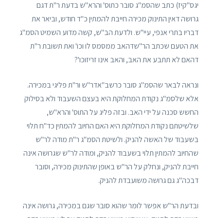
יגס"קיז) כתב שהסמ"ג סובר כתוס' והרא"ש בדעת ר"ת דגם
גרושה דאין התינוק מכירה חייבת להמתין כ"ד חודש, וביאר את
דבריו בתרי אנפי, עיי"ש. ולדעת הב"ש, קשה מדוע השמיט הסמ"ג
את הטעם שכתב הר"שדהאב ממסמס לו וכו' ואת תשובת ר"ת
דהאם לא תתבע את האב, והאב אינו זריזוכו'?
ונראה לבאר שהסמ"ג סובר כרשב"אדר"ש ור"ת פליגי במכירה.
אלא שלסמ"ג נקודת המחלוקת היא בעצם השעבוד ולא בסילוק
החשש סכנה על ידי האב. ובזה פליג על התוס' והרא"ש,
שלשיטתם נקודת המחלוקת היא האם החיוב להמתין כד"ח תלוי
בשעבוד של האשה להניק. ולשיטת הסמ"ג ר"ת מודה לר"ש
שהחיוב להמתין תלוי בשעבוד להניק, ומודה לר"ש שגרושה אינה
חייבת להניק, ונחלק על הר"ש באופן שהתינוק מכירה, וסובר
דבכה"ג גם גרושה משועבדת להניק.
ובדעת הר"ש אפשר לומר שהוא סובר שגם במכירה, גרושה אינה