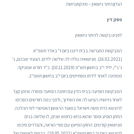
הנדון:היתר נישואין – מינקתגרושה
פסק דין
לפנינו בקשה להיתר נישואין.
המבקשת התגרשה בבית דיננו ביום ד' באדר תשפ"א
(16.02.2021). מנישואיה נולדו לה שלשה ילדים. הצעיר שבהם, נ'
נ' נ"י, יליד י"ב בחשוון תש"פ (10.11.2019). כ"ד חודש שמניקה
ממתינה לאחר לידתו מסתיימים ביום י"ב בחשוון תשפ"ב.
המבקשת הופיעה בבית הדין עם חתנה המיועד ומסרה שזמן קצר
לאחר גירושיה הציעו לה את השידוך, ולפני כמה חודשים הסכימו
להינשא כדת משה וישראל במועד הראשון האפשרי לפי ההלכה.
החתן הופיע ומסר שהוא גרוש כחמש שנים, לו שלשה בנים
מנישואין קודמים. החתן התייעץ עם מורי הוראה, והצדדים סיכמו
להינשא ביום ט' בסיון תשפ"א (20.05.2021), בכפוף לאישורו של