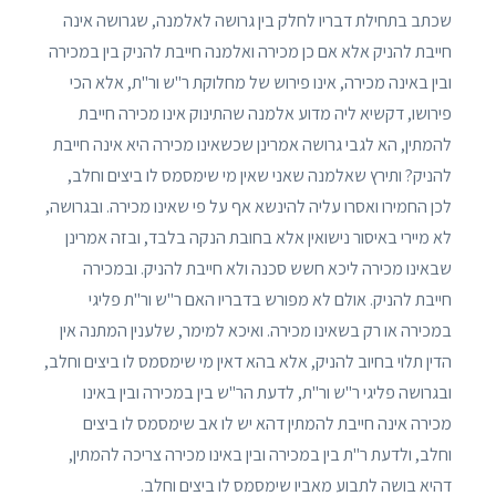
שכתב בתחילת דבריו לחלק בין גרושה לאלמנה, שגרושה אינה
חייבת להניק אלא אם כן מכירה ואלמנה חייבת להניק בין במכירה
ובין באינה מכירה, אינו פירוש של מחלוקת ר"ש ור"ת, אלא הכי
פירושו, דקשיא ליה מדוע אלמנה שהתינוק אינו מכירה חייבת
להמתין, הא לגבי גרושה אמרינן שכשאינו מכירה היא אינה חייבת
להניק? ותירץ שאלמנה שאני שאין מי שימסמס לו ביצים וחלב,
לכן החמירו ואסרו עליה להינשא אף על פי שאינו מכירה. ובגרושה,
לא מיירי באיסור נישואין אלא בחובת הנקה בלבד, ובזה אמרינן
שבאינו מכירה ליכא חשש סכנה ולא חייבת להניק. ובמכירה
חייבת להניק. אולם לא מפורש בדבריו האם ר"ש ור"ת פליגי
במכירה או רק בשאינו מכירה. ואיכא למימר, שלענין המתנה אין
הדין תלוי בחיוב להניק, אלא בהא דאין מי שימסמס לו ביצים וחלב,
ובגרושה פליגי ר"ש ור"ת, לדעת הר"ש בין במכירה ובין באינו
מכירה אינה חייבת להמתין דהא יש לו אב שימסמס לו ביצים
וחלב, ולדעת ר"ת בין במכירה ובין באינו מכירה צריכה להמתין,
דהיא בושה לתבוע מאביו שימסמס לו ביצים וחלב.