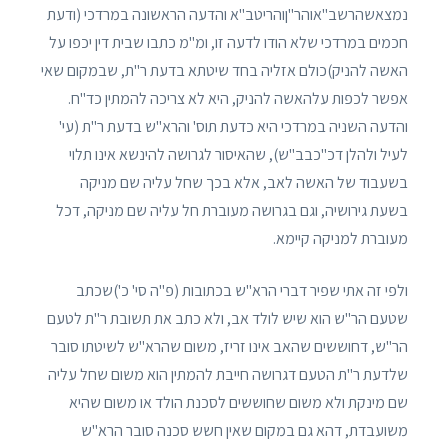
נמצאשהרשב"אוהר"ןוהריטב"א והדעה הראשונה במרדכי (ודעת
חכמים במרדכי שלא הודו לדעה זו, ומ"מ כתבו שבית דין יכפו על
האשה להניק)כולם אזליה בחד שיטתא בדעת ר"ת, שבמקום שאי
אפשר לכפות עלהאשה להניק, היא לא צריכה להמתין כד"ח.
והדעה השניה במרדכי היא כדעת תוס' והרא"ש בדעת ר"ת (עי'
לעיל ולהלן דכ"כבב"ש), שהאיסור לגרושה להינשא אינו תלוי
בשעבוד של האשה לאב, אלא בכך שחל עליה שם מניקה
בשעת גירושיה, וגם בגרושה מעוברת חל עליה שם מניקה, דכל
מעוברת למניקה קיימא.
ולפי זה אתי שפיר דברי הרא"ש בכתובות (פ"ה סי' כ')שכתב
שטעם הר"ש הוא שיש לולד אב, ולא כתב את תשובת ר"ת לטעם
הר"ש, דחוששים שהאב אינו זריז, משום שהרא"ש לשיטתו סובר
שלדעת ר"ת הטעם דגרושה חייבת להמתין הוא משום שחל עליה
שם מינקת ולא משום שחוששים לסכנת הולד או משום שהיא
משועבדת, דהא גם במקום שאין חשש סכנה סובר הרא"ש