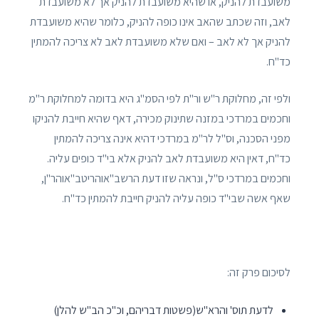
משועבדת להניק, או שהיא משועבדת להניק אך לא משועבדת
לאב, וזה שכתב שהאב אינו כופה להניק, כלומר שהיא משועבדת
להניק אך לא לאב – ואם שלא משועבדת לאב לא צריכה להמתין
כד"ח.
ולפי זה, מחלוקת ר"ש ור"ת לפי הסמ"ג היא בדומה למחלוקת ר"מ
וחכמים במרדכי במזנה שתינוק מכירה, דאף שהיא חייבת להניקו
מפני הסכנה, וס"ל לר"מ במרדכי דהיא אינה צריכה להמתין
כד"ח, דאין היא משועבדת לאב להניק אלא בי"ד כופים עליה.
וחכמים במרדכי ס"ל, ונראה שזו דעת הרשב"אוהריטב"אוהר"ן,
שאף אשה שבי"ד כופה עליה להניק חייבת להמתין כד"ח.
לסיכום פרק זה:
לדעת תוס' והרא"ש(פשטות דבריהם, וכ"כ הב"ש להלן)