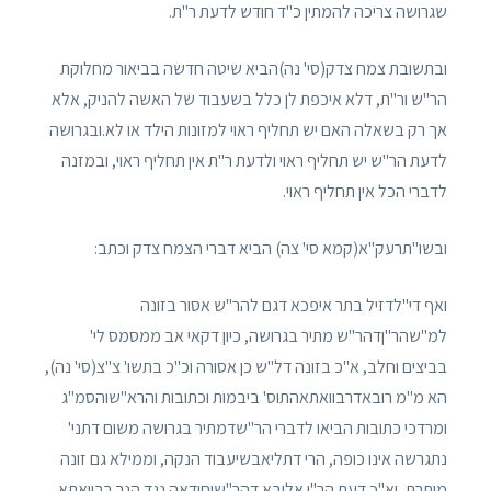
שגרושה צריכה להמתין כ"ד חודש לדעת ר"ת.
ובתשובת צמח צדק(סי' נה)הביא שיטה חדשה בביאור מחלוקת
הר"ש ור"ת, דלא איכפת לן כלל בשעבוד של האשה להניק, אלא
אך רק בשאלה האם יש תחליף ראוי למזונות הילד או לא.ובגרושה
לדעת הר"ש יש תחליף ראוי ולדעת ר"ת אין תחליף ראוי, ובמזנה
לדברי הכל אין תחליף ראוי.
ובשו"תרעק"א(קמא סי' צה) הביא דברי הצמח צדק וכתב:
ואף די"לדזיל בתר איפכא דגם להר"ש אסור בזונה
למ"שהר"ןדהר"ש מתיר בגרושה, כיון דקאי אב ממסמס לי'
בביצים וחלב, א"כ בזונה דל"ש כן אסורה וכ"כ בתשו' צ"צ(סי' נה),
הא מ"מ רובאדרבוואתאהתוס' ביבמות וכתובות והרא"שוהסמ"ג
ומרדכי כתובות הביאו לדברי הר"שדמתיר בגרושה משום דתני'
נתגרשה אינו כופה, הרי דתליאבשיעבוד הנקה, וממילא גם זונה
מותרת, וא"כ דעת הר"ן אליבא דהר"שיחידאה נגד הנך רבוואתא