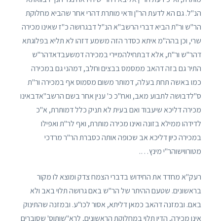
הנ"ל. גם הא לדעת הר"ן ודאי מותרת דהרי אחר שהביא מחלוקת
הר"ש ור"ת הביא דברי הרשב"א הנ"ל דבגרושה כ"ז שאינו מכירה
שרי, וכן בהה"מ איתא כסדר הזה משמע דזהו לא תליא בפלוגתא
דהר"ש ור"ת, אלא דבתחילהמיירי במכירה דמשעבדאדהר"ש
התיר גם בזה דהאב ממסמס בבצים וחלב, דמהני גם במכירה
כמו באשה תחת בעלה, דמותר משום מסמוס אף במכירה ור"ת
ס"לדבושה לתבוע מאב, ואח"כ כ' ענין אחר בשם הרשב"אדבאינו
מכירה דליכא שיעבוד ואם בעית לא תניק כלל דמותרת, א"כ
לדידהו ממילא בזונה ואינו מכירה מותרת, ואף לר"ת ואפילו
במכירה כיון דליכא אב שכופה אותה כסברת הר"ר מרדכי
מטורווישוהר"י מינץ….
רעק"א מחדד את החידוש בדברי הצמח צדק ומוצא לו מקור
בראשונים. שטעם ההיתר של הר"ש באם גרושה תלוי באב ולא
באם. ובמזנה דהאב כמאן דליתא, אסור לכו"ע. ובמזנה שהתינוק
אינו מכירה, הדין תלוי במחלוקת הראשונים, לרא"שותוס' שסוברים