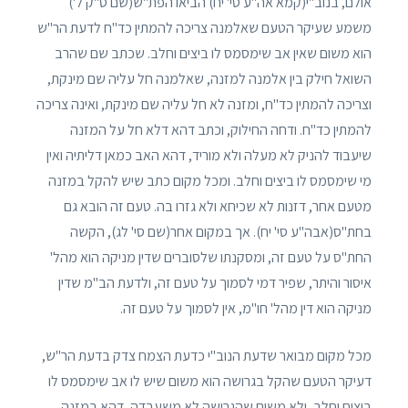
אולם, בנוב"י(קמא אה"ע סי' יח) הביאו הפת"ש(שם ס"ק ל')
משמע שעיקר הטעם שאלמנה צריכה להמתין כד"ח לדעת הר"ש
הוא משום שאין אב שימסמס לו ביצים וחלב. שכתב שם שהרב
השואל חילק בין אלמנה למזנה, שאלמנה חל עליה שם מינקת,
וצריכה להמתין כד"ח, ומזנה לא חל עליה שם מינקת, ואינה צריכה
להמתין כד"ח. ודחה החילוק, וכתב דהא דלא חל על המזנה
שיעבוד להניק לא מעלה ולא מוריד, דהא האב כמאן דליתיה ואין
מי שימסמס לו ביצים וחלב. ומכל מקום כתב שיש להקל במזנה
מטעם אחר, דזנות לא שכיחא ולא גזרו בה. טעם זה הובא גם
בחת"ס(אבה"ע סי' יח). אך במקום אחר(שם סי' לג), הקשה
החת"ס על טעם זה, ומסקנתו שלסוברים שדין מניקה הוא מהל'
איסור והיתר, שפיר דמי לסמוך על טעם זה, ולדעת הב"מ שדין
מניקה הוא דין מהל' חו"מ, אין לסמוך על טעם זה.
מכל מקום מבואר שדעת הנוב"י כדעת הצמח צדק בדעת הר"ש,
דעיקר הטעם שהקל בגרושה הוא משום שיש לו אב שימסמס לו
ביצים וחלב, ולא משום שהגרושה לא משעבדה, דהא במזנה