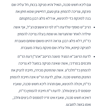
וגם ליכא חשש סכנה, הואיל והיא מניקה בכוח, חל עליה שם
מינקת, וצריכה להמתין. ונתן טעם, דחיישינן שמא תיתן את
בנה למינקת כדי להינשא, או דלא פלוג רבנן בתקנתם.
הריב"ש מוסיף שלדעת ר"ת לפי הראשונים הנ"ל, אף אשה
שילדה לאחר שהתגרשה או שמת בעלה צריכה להמתין
כד"ח, דלא פלוג רבנן. ונראה דהיינו משום שסתם מעוברת
למניקה קיימא, וחל עליה שם מינקת בעודה מעוברת.
לדעת הרשב"א המגיד משנה הריטב"אהר"ן דעת הר"מ
וחכמים במרדכי, אשה שאינה מניקה בפועל לא צריכה
להמתין כד"חלכו"ע. אשה שהתינוק מכירה, חייבת להניק את
התינוק מחשש סכנה. אולם, לדעת הר"ש אינה חייבת להמתין
כד"ח, ויכולה להינשא, ואם תהרה ליכא חשש סכנה, שאביו
ימסמס לו ביצים וחלב. לדעת ר"ת חייבת להמתין כד"ח,
דאיכא חשש סכנה, שאביו אינו זריז למסמס לו ביצים וחלב,
ואמו בושה לתובעו.