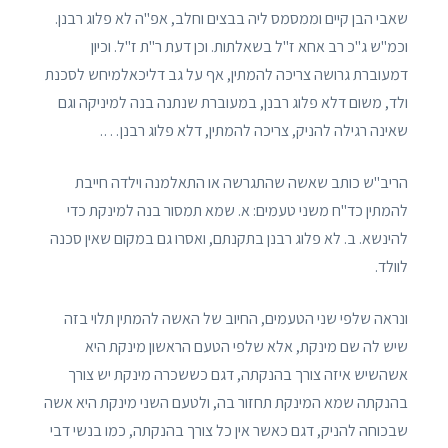
שאבי הבן קיים וממסמס ליה בבצים וחלב, אפ"ה לא פלוג רבנן.
וכמ"ש ג"כ רב אחא ז"ל בשאלתות. וכן דעת ר"ת ז"ל. וכיון
דמעוברת גרושה צריכה להמתין, אף על גב דליכאלמיחש לסכנת
ולד, משום דלא פלוג רבנן, במעוברת שנתנה בנה למיניקה וגם
שאינה רגילה להניק, צריכה להמתין, דלא פלוג רבנן….
הריב"ש כותב שאשה שהתגרשה או התאלמנה וילדה חייבת
להמתין כד"ח משני טעמים: א. שמא תמסור בנה למינקת כדי
להינשא. ב. לא פלוג רבנן בתקנתם, ואסרו גם במקום שאין סכנה
לוולד.
ונראה שלפי שני הטעמים, החיוב של האשה להמתין תלוי בזה
שיש לה שם מינקת, אלא שלפי הטעם הראשון מינקת היא
אשהשיש איזה צורך בהנקתה, דגם כששכרה מינקת יש צורך
בהנקתה שמא המינקת תחזור בה, ולטעם השני מינקת היא אשה
שבכוחה להניק, דגם כאשר אין כל צורך בהנקתה, כמו בנשי דבי