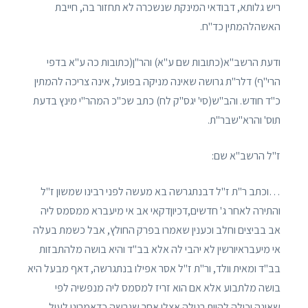
ריש גלותא, דבודאי המינקת שנשכרה לא תחזור בה, חייבת
האשהלהמתין כד"ח.
ודעת הרשב"א(כתובות שם ע"א) והר"ן(כתובות כה ע"א בדפי
הרי"ף) דלר"ת גרושה שאינה מניקה בפועל, אינה צריכה להמתין
כ"ד חודש. והב"ש(סי' יגס"ק לח) כתב שכ"כ המהר"י מינץ בדעת
תוס' והרא"שבר"ת.
ז"ל הרשב"א שם:
…וכתב ר"ת ז"ל דבנתגרשה בא מעשה לפני רבינו שמשון ז"ל
והתירה לאחר ג' חדשים,דכיוןדקאי אב אי מיעברא ממסמס ליה
אב בביצים וחלב וכענין שאמרו בפרק החולץ, אבל כשמת בעלה
אי מיעבראיורשין לא יהבי לה אלא בב"ד והיא בושה מלהתבזות
בב"ד ומאית וולד, ור"ת ז"ל אסר אפילו בנתגרשה, דאף מבעל היא
בושה מלתבוע אלא אם הוא זריז למסמס ליה מנפשיה לפי
שאינה יכולה להיות רגילה אצלו אחר שגרשה כדאמרינן לעיל