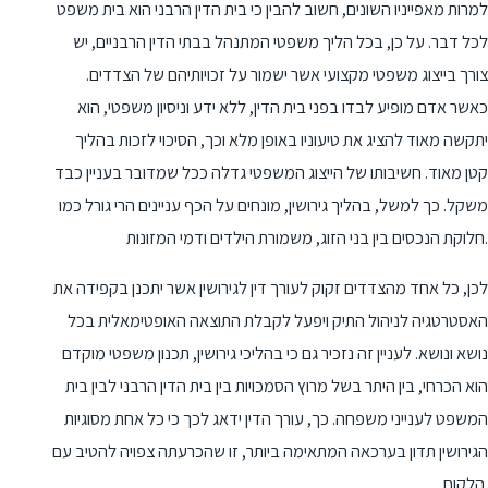
למרות מאפייניו השונים, חשוב להבין כי בית הדין הרבני הוא בית משפט
לכל דבר. על כן, בכל הליך משפטי המתנהל בבתי הדין הרבניים, יש
צורך בייצוג משפטי מקצועי אשר ישמור על זכויותיהם של הצדדים.
כאשר אדם מופיע לבדו בפני בית הדין, ללא ידע וניסיון משפטי, הוא
יתקשה מאוד להציג את טיעוניו באופן מלא וכך, הסיכוי לזכות בהליך
קטן מאוד. חשיבותו של הייצוג המשפטי גדלה ככל שמדובר בעניין כבד
משקל. כך למשל, בהליך גירושין, מונחים על הכף עניינים הרי גורל כמו
חלוקת הנכסים בין בני הזוג, משמורת הילדים ודמי המזונות.
לכן, כל אחד מהצדדים זקוק לעורך דין לגירושין אשר יתכנן בקפידה את
האסטרטגיה לניהול התיק ויפעל לקבלת התוצאה האופטימאלית בכל
נושא ונושא. לעניין זה נזכיר גם כי בהליכי גירושין, תכנון משפטי מוקדם
הוא הכרחי, בין היתר בשל מרוץ הסמכויות בין בית הדין הרבני לבין בית
המשפט לענייני משפחה. כך, עורך הדין ידאג לכך כי כל אחת מסוגיות
הגירושין תדון בערכאה המתאימה ביותר, זו שהכרעתה צפויה להטיב עם
הלקוח.