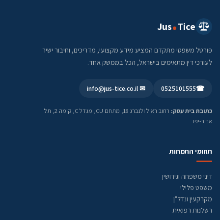
Jus
Tice
פורטל משפטי מתקדם המציע מידע מקצועי, מדריכים, וחיבור ישיר
לעורכי דין מתאימים בישראל, הכל בממשק אחד.
✉ info@jus-tice.co.il
0525101555
☎
כתובת בית עסק:
רחוב ראול ולנברג 18, מתחם CU, מגדל C, קומה 2, תל
אביב-יפו
תחומי התמחות
דיני משפחה וגירושין
משפט פלילי
מקרקעין ונדל"ן
רשלנות רפואית