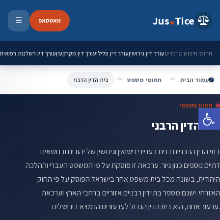
ילוג לתוכן
Jus
Tice
וואטסאפ
☰
פתיחת 
עורך דין גירושין
עורך דין פלילי
עורך דין מקרקעין
עורך דין רשלנות רפואית
תחומי חיפוש מרכזיים
עמוד הבית
תחומי משפט
בית הדין הרבני
תחום משפטי
פתח סרגל נגישות
בית הדין הרבני
בתי הדין הרבניים דנים בענייני נישואין וגירושין של יהודים ובנושאים
דתיים נוספים כגון גיור. ערכאה זו פוסקת על פי המשפט העברי וההלכה
היהודית, בשונה מכל בית משפט אחר בישראל הפוסק על פי החוק
האזרחי. ישנם מספר בתי דין רבניים אזוריים ברחבי הארץ וערכאת
ערעור אחת, היא בית הדין הגדול לערעורים הנמצא בירושלים.