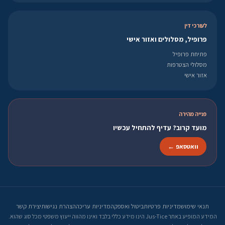
לעורכי דין
פרופיל, מסלולים ואזור אישי
פתיחת פרופיל
מסלולי הצטרפות
אזור אישי
פנייה מהירה
מועד קרוב? עדיף להתחיל עכשיו
וואטסאפ ←
תנאי שימוש
מדיניות פרטיות
ביטול ואספקה
מדיניות עריכה
הצהרת נגישות
יצירת קשר
המידע המופיע באתר Jus-Tice הינו מידע כללי בלבד ואינו מהווה ייעוץ משפטי מכל סוג שהוא.