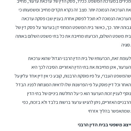
מכירים במערכת המשפט. ככלל, פסק הדין של ערכאת ערעור, מחייב
את הערכאה הנמוכה יותר. מצב זה נקרא תקדים מחייב ומשמעותו כי
הערכאה הנמוכה לא תוכל לפסוק אחרת בעניין שבו פסקה ערכאה
גבוהה יותר. כך, כאשר בית המשפט המחוזי דן בערעור על פסק דין של
בית משפט השלום, הכרעתו מחייבת את כל בתי משפט השלום באותה
סוגיה.
לעומת זאת, הכרעותיו של בית הדין הרבני הגדול שהוא ערכאת
הערעור, אינן מחייבות את בתי הדין האזוריים. הסיבה לכך היא
שהמשפט העברי, על פיו פוסקת הרבנות, קובע כי אין דיין אחד עליון על
האחר וכל דיין פוסק על פי הפרשנות שלו לראיות המונחות לפניו. הבדל
נוסף לעניין זכות הערעור הוא כי על החלטות ביניים של בתי הדין
הרבניים האזוריים, ניתן להגיש ערעור ברשות בלבד ולא בזכות, כפי
שמתאפשר בהליך אזרחי.
ייצוג משפטי בבית הדין הרבני