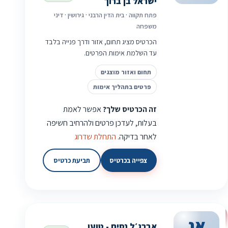
ישראל בן ברוך
פתח תקווה · בית הדין הרבני · גירושין · דיני
משפחה
הכרטיס מציג תחום, אזור ודרך פנייה בלבד
עד השלמת אימות הפרטים.
תחום ואזור מוצגים
פרטים בתהליך אימות
זה הכרטיס שלך?
אפשר לאמת
בעלות, לעדכן פרטים ולהרחיב חשיפה
לאחר בדיקה.
התחלת שדרוג
צפייה בכרטיס
תביעת כרטיס
אנ
אברג׳ל נסים - טוען