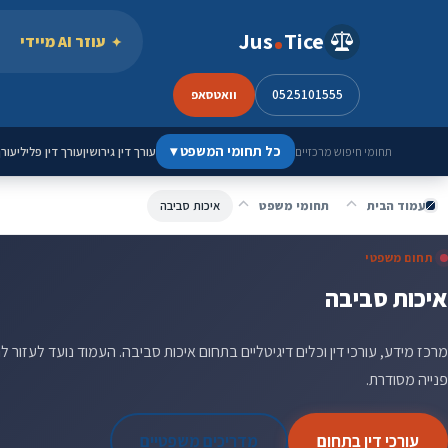
ילוג לתוכן
Jus
Tice
עוזר AI מיידי
0525101555
וואטסאפ
כל תחומי המשפט
▾
עורך דין גירושין
עורך דין פלילי
עורך
תחומי חיפוש מרכזיים
עמוד הבית
תחומי משפט
איכות סביבה
תחום משפטי
איכות סביבה
מרכז מידע, עורכי דין וכלים דיגיטליים בתחום איכות סביבה. העמוד נועד לעזור ל
פנייה מסודרת.
עורכי דין בתחום
מדריכים משפטיים