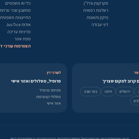
מקרקעין ונדל"ן
כלי AI משפטיים
רשלנות רפואית
מחשבון שכר טרחת ע
נזיקין ותאונות
התייעצות משפטית
דיני עבודה
אודות Jus-Tice
מדיניות עריכה
מפת אתר
הצטרפות עורכי די
עיר
לעורכי דין
 קרוב למקום שצריך
פרופיל, מסלולים ואזור אישי
פתיחת פרופיל
ירושלים
חיפה
באר שבע
מסלולי הצטרפות
יון
אזור אישי
תנאי שימוש
מדיניות פרטיות
ביטול ואספקה
מדיניות עריכה
הצהרת נגישות
יצירת קשר