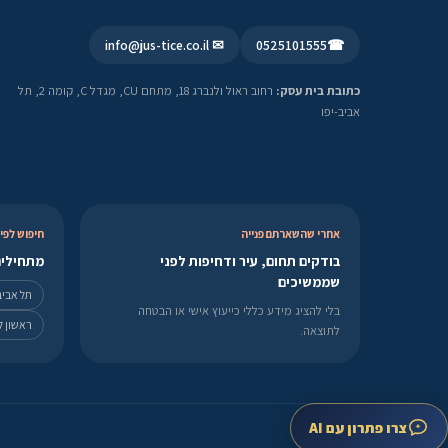
✉ info@jus-tice.co.il
0525101555
☎
כתובת בית עסק:
רחוב ראול ולנברג 18, מתחם CU, מגדל C, קומה 2, תל
אביב-יפו
אחרי שהשארתם פנייה
חיפוש לפי 
בודקים תחום, עיר ודחיפות לפני
מתחילים
שממשיכים
תל אביב
בלי להציג מידע כללי כייעוץ אישי או הבטחה
ראשון לצ
לתוצאה.
צרו פתרון עם AI