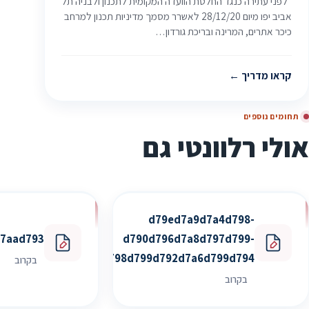
לפני עתירה כנגד החלטת הוועדה המקומית לתכנון ולבניה תל
אביב יפו מיום 28/12/20 לאשרר מסמך מדיניות תכנון למרחב
כיכר אתרים, המרינה ובריכת גורדון…
קראו מדריך
תחומים נוספים
אולי רלוונטי גם
d79ed7a9d7a4d798-
7aad793
d790d796d7a8d797d799-
d795d79cd799d798d799d792d7a6d799d794
בקרוב
בקרוב