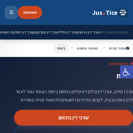
ילוג לתוכן
Jus
Tice
וואטסאפ
☰
פתיחת 
עורך דין גירושין
עורך דין פלילי
עורך דין מקרקעין
עורך דין רשלנות רפואית
תחומי חיפוש מרכזיים
עמוד הבית
תחומי משפט
ביטוח
תחום משפטי
פתח סרגל נגישות
ביטוח
מרכז מידע, עורכי דין וכלים דיגיטליים בתחום ביטוח. העמוד נועד לעזור
להבין את הבעיה, לקרוא מדריכים רלוונטיים ולהשאיר פנייה מסודרת.
עורכי דין בתחום