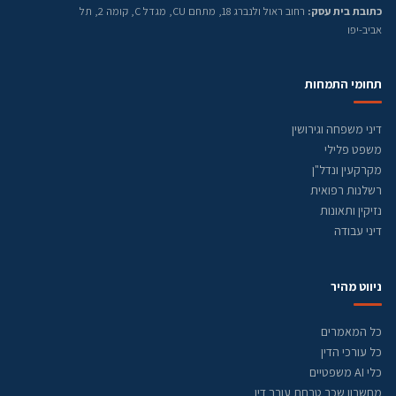
כתובת בית עסק:
רחוב ראול ולנברג 18, מתחם CU, מגדל C, קומה 2, תל
אביב-יפו
תחומי התמחות
דיני משפחה וגירושין
משפט פלילי
מקרקעין ונדל"ן
רשלנות רפואית
נזיקין ותאונות
דיני עבודה
ניווט מהיר
כל המאמרים
כל עורכי הדין
כלי AI משפטיים
מחשבון שכר טרחת עורך דין